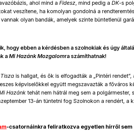
avazóbázis, ahol mind a
Fidesz
, mind pedig a
DK
-s po
tokat veszítene, ha komolyan gondolná a rendteremtést
vannak olyan bandák, amelyek szinte büntetlenül gar
szik, hogy ebben a kérdésben a szolnokiak és úgy álta
k a
Mi Hazánk Mozgalom
ra számíthatnak!
a
Tisza
is hallgat, és ők is elfogadták a „Pintéri rendet”,
eszes képviselőkkel együtt megszavazták a főváros k
Mi Hazánk
tehát nem hátrál meg sem a polgármester, 
szeptember 13-án tüntetni fog Szolnokon a rendért, a k
ram
-csatornáinkra feliratkozva egyetlen hírről sem