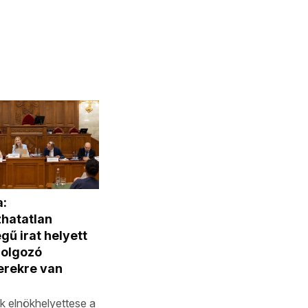
a:
hatatlan
ű irat helyett
dolgozó
rekre van
 elnökhelyettese a