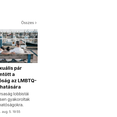
Összes
uális pár
ntött a
óság az LMBTQ-
 hatására
rsaság lobbistái
esen gyakoroltak
hatóságokra.
 aug. 5. 19:55