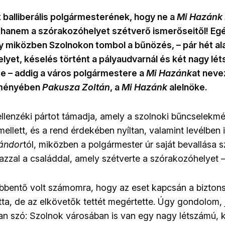
balliberális polgármesterének, hogy ne a
Mi Hazánk
s, hanem a szórakozóhelyet szétverő ismerőseitől! E
y miközben Szolnokon tombol a bűnözés, – pár hét al
yet, késelés történt a pályaudvarnál és két nagy lé
e – addig a város polgármestere a
Mi Hazánk
at neve
eményében
Pakusza Zoltán
, a
Mi Hazánk
alelnöke.
ellenzéki pártot támadja, amely a szolnoki bűncselek
k mellett, és a rend érdekében nyíltan, valamint levélben 
Sándor
tól, miközben a polgármester úr saját bevallása sz
azzal a családdal, amely szétverte a szórakozóhelyet – 
bbentő volt számomra, hogy az eset kapcsán a biztons
atta, de az elkövetők tettét megértette. Úgy gondolom, j
van szó: Szolnok városában is van egy nagy létszámú,