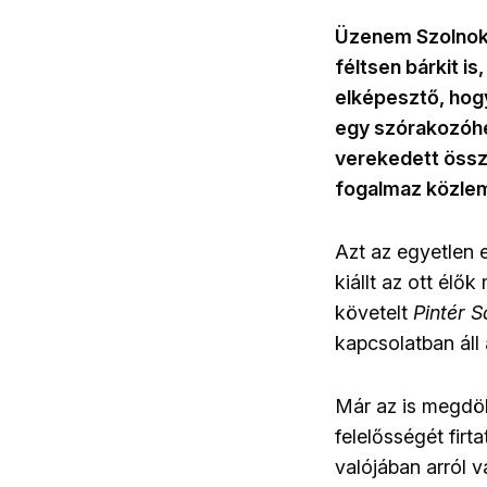
Üzenem Szolnok 
féltsen bárkit i
elképesztő, hog
egy szórakozóhel
verekedett össz
fogalmaz közl
Azt az egyetlen 
kiállt az ott élő
követelt
Pintér 
kapcsolatban áll 
Már az is megdö
felelősségét firt
valójában arról 