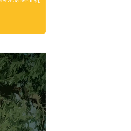
ellenzéktől nem függ,