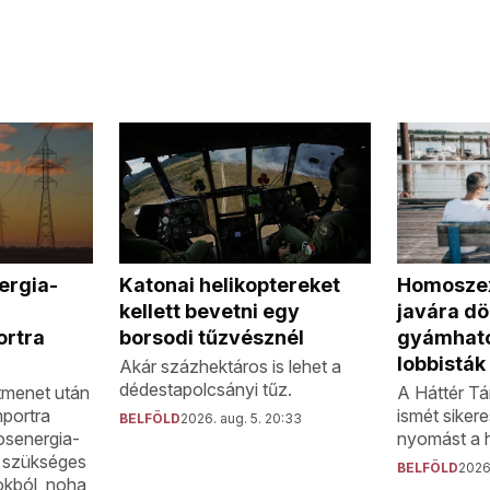
Homoszex
Katonai helikoptereket
ergia-
javára dö
kellett bevetni egy
gyámhat
borsodi tűzvésznél
rtra
lobbisták
Akár százhektáros is lehet a
dédestapolcsányi tűz.
A Háttér Tá
tmenet után
ismét siker
mportra
BELFÖLD
2026. aug. 5. 20:33
nyomást a 
mosenergia-
 szükséges
BELFÖLD
2026.
okból, noha