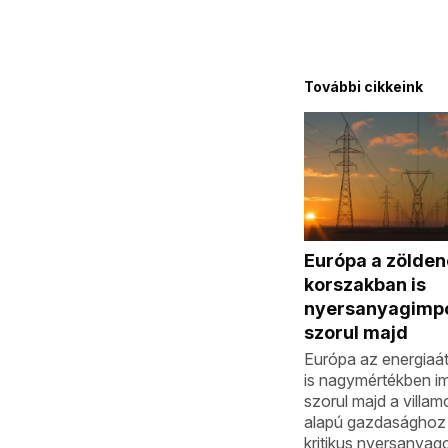
További cikkeink
Európa a zölden
korszakban is
nyersanyagimpo
szorul majd
Európa az energiaá
is nagymértékben i
szorul majd a villa
alapú gazdasághoz
kritikus nyersanyag