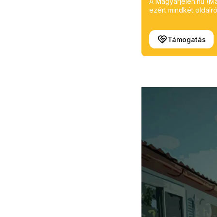
A Magyarjelen.hu (Mag
ezért mindkét oldalról
Támogatás