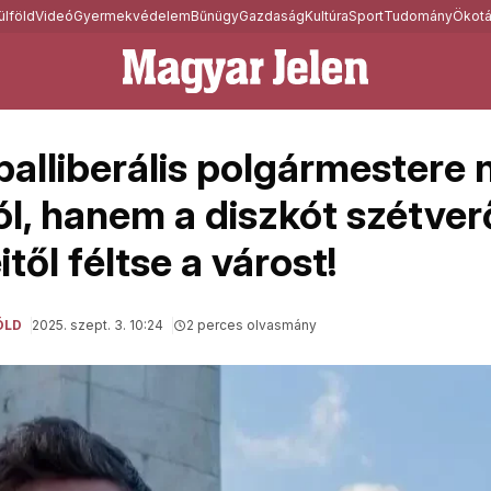
ülföld
Videó
Gyermekvédelem
Bűnügy
Gazdaság
Kultúra
Sport
Tudomány
Ökotá
balliberális polgármestere 
l, hanem a diszkót szétver
től féltse a várost!
ÖLD
2025. szept. 3. 10:24
2 perces olvasmány