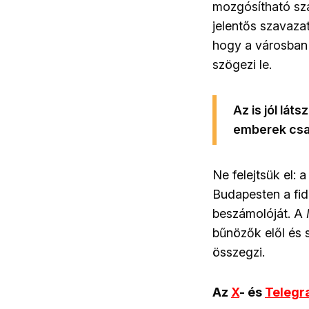
mozgósítható sz
jelentős szavaza
hogy a városban 
szögezi le.
Az is jól lát
emberek csa
Ne felejtsük el: 
Budapesten a fid
beszámolóját. A
bűnözők elől és 
összegzi.
Az
X
- és
Teleg