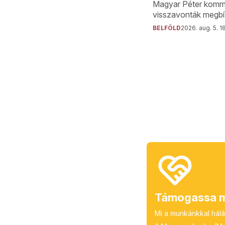
Magyar Péter komm
visszavonták megbí
BELFÖLD
2026. aug. 5. 1
Támogassa m
Mi a munkánkkal hálá