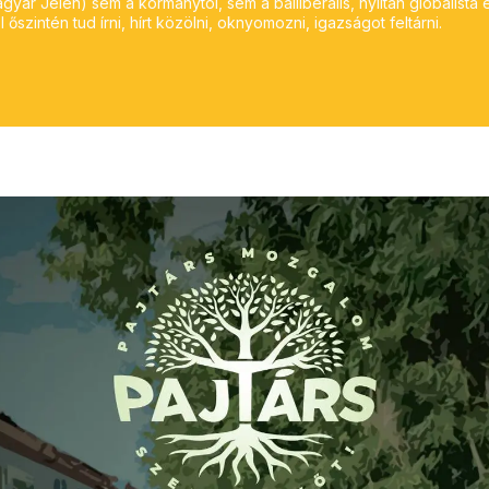
yar Jelen) sem a kormánytól, sem a balliberális, nyíltan globalista 
 őszintén tud írni, hírt közölni, oknyomozni, igazságot feltárni.