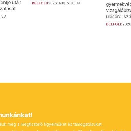
entje után
BELFÖLD
2026. aug. 5. 16:39
gyermekvéd
zatását.
vizsgálóbiz
üléséről sz
8:58
BELFÖLD
2026.
unkánkat!
ljuk meg a megtisztelő figyelmüket és támogatásukat.