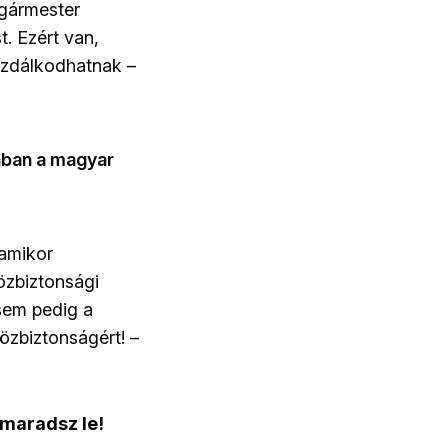
lgármester
. Ezért van,
ázdálkodhatnak –
lában a magyar
 amikor
özbiztonsági
sem pedig a
özbiztonságért! –
 maradsz le!