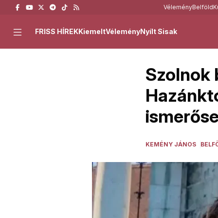
Vélemény
Belföld
K
FRISS HÍREK
Kiemelt
Vélemény
Nyílt Sisak
Szolnok 
Hazánktó
ismerősei
KEMÉNY JÁNOS
BELF