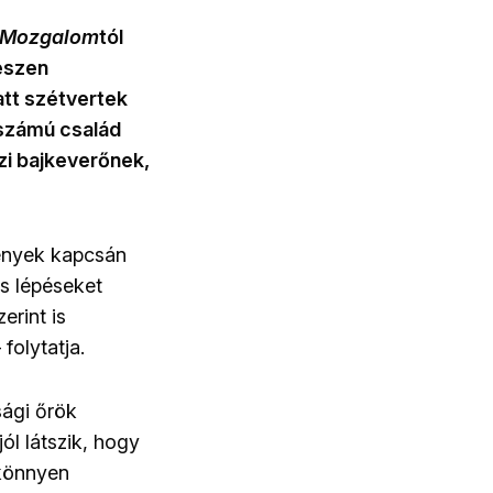
Mozgalom
tól
gészen
att szétvertek
tszámú család
zi bajkeverőnek,
mények kapcsán
is lépéseket
erint is
folytatja.
ági őrök
ól látszik, hogy
 könnyen