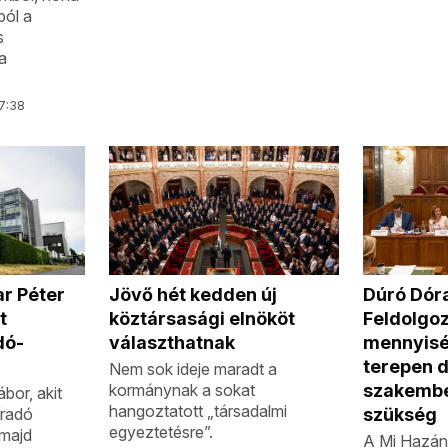
ból a
s
a
07:38
r Péter
Jövő hét kedden új
Dúró Dór
t
köztársasági elnököt
Feldolgoz
dó-
választhatnak
mennyiség
terepen 
Nem sok ideje maradt a
kormánynak a sokat
szakembe
bor, akit
hangoztatott „társadalmi
íradó
szükség
egyeztetésre”.
 majd
A Mi Hazánk