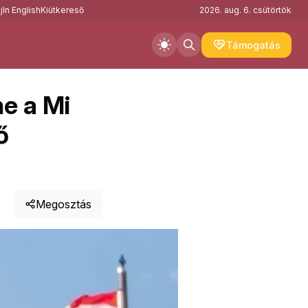
j
In English
Kiútkereső
2026. aug. 6. csütörtök
Támogatás
ne a Mi
ő
Megosztás