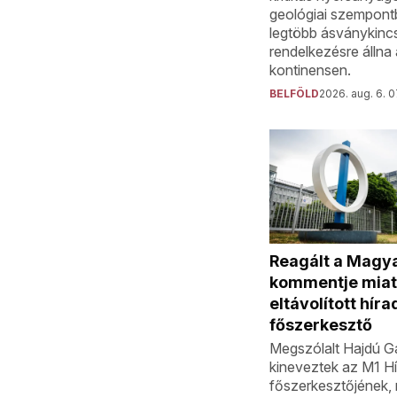
geológiai szempont
legtöbb ásványkinc
rendelkezésre állna 
kontinensen.
BELFÖLD
2026. aug. 6. 
Reagált a Magya
kommentje miat
eltávolított híra
főszerkesztő
Megszólalt Hajdú Gá
kineveztek az M1 H
főszerkesztőjének,