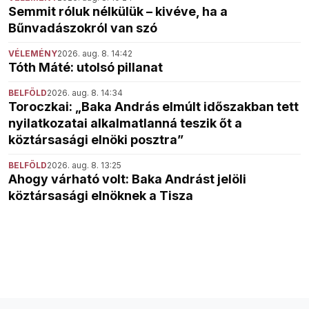
Semmit róluk nélkülük – kivéve, ha a
Bűnvadászokról van szó
VÉLEMÉNY
2026. aug. 8. 14:42
Tóth Máté: utolsó pillanat
BELFÖLD
2026. aug. 8. 14:34
Toroczkai: „Baka András elmúlt időszakban tett
nyilatkozatai alkalmatlanná teszik őt a
köztársasági elnöki posztra”
BELFÖLD
2026. aug. 8. 13:25
Ahogy várható volt: Baka Andrást jelöli
köztársasági elnöknek a Tisza