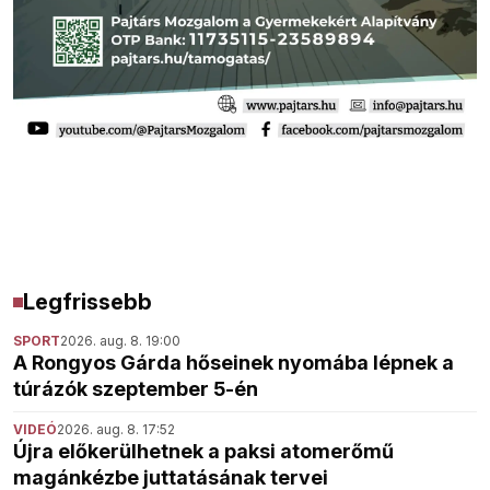
Legfrissebb
SPORT
2026. aug. 8. 19:00
A Rongyos Gárda hőseinek nyomába lépnek a
túrázók szeptember 5-én
VIDEÓ
2026. aug. 8. 17:52
Újra előkerülhetnek a paksi atomerőmű
magánkézbe juttatásának tervei