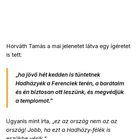
Horváth Tamás a mai jelenetet látva egy ígéretet
is tett:
„
ha jövő hét kedden is tüntetnek
Hadházyék a Ferenciek terén, a barátaim
és én biztosan ott leszünk, és megvédjük
a templomot.
”
Ugyanis mint írta, „
ez az ország nem az az
ország! Jobb, ha ezt a Hadházy-félék is
eszükbe vésik.
”