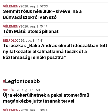
VÉLEMÉNY
2026. aug. 8. 16:33
Semmit róluk nélkülük – kivéve, ha a
Bűnvadászokról van szó
VÉLEMÉNY
2026. aug. 8. 15:47
Tóth Máté: utolsó pillanat
BELFÖLD
2026. aug. 8. 14:41
Toroczkai: „Baka András elmúlt időszakban tett
nyilatkozatai alkalmatlanná teszik őt a
köztársasági elnöki posztra”
Legfontosabb
VIDEÓ
2026. aug. 8. 13:58
Újra előkerülhetnek a paksi atomerőmű
magánkézbe juttatásának tervei
VÉLEMÉNY
2026. aug. 8. 10:24