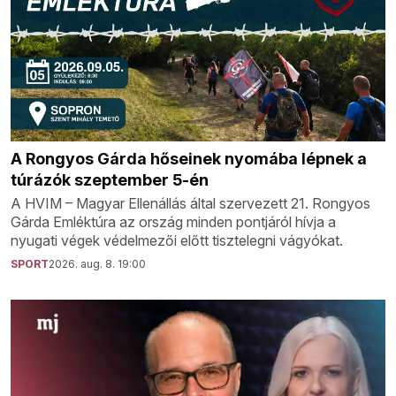
A Rongyos Gárda hőseinek nyomába lépnek a
túrázók szeptember 5-én
A HVIM – Magyar Ellenállás által szervezett 21. Rongyos
Gárda Emléktúra az ország minden pontjáról hívja a
nyugati végek védelmezői előtt tisztelegni vágyókat.
SPORT
2026. aug. 8. 19:00