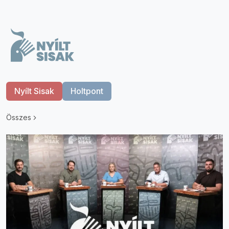
Nyílt Sisak
Holtpont
Összes