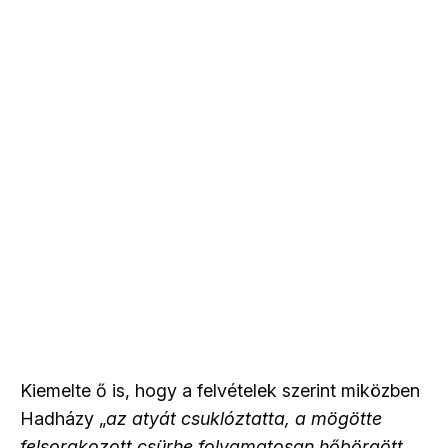
Kiemelte ő is, hogy a felvételek szerint miközben
Hadházy „
az atyát csuklóztatta, a mögötte
felsorakozott csürhe folyamatosan hőbörgött,