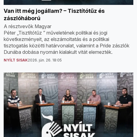
Van itt még jogállam? – Tisztítótűz és
zászlóháború
A résztvevők Magyar
Péter „Tisztítótűz ” műveletének politikai és jogi
következményeit, az elszámoltatás és a politikai
tisztogatás közötti határvonalat, valamint a Pride zászlók
Dunába dobása nyomán kialakult vitát elemezték.
NYÍLT SISAK
2026. jún. 26. 18:05