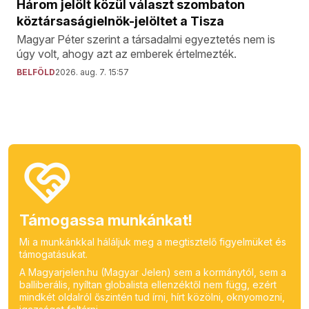
Három jelölt közül választ szombaton
köztársaságielnök-jelöltet a Tisza
Magyar Péter szerint a társadalmi egyeztetés nem is
úgy volt, ahogy azt az emberek értelmezték.
BELFÖLD
2026. aug. 7. 15:57
Támogassa munkánkat!
Mi a munkánkkal háláljuk meg a megtisztelő figyelmüket és
támogatásukat.
A Magyarjelen.hu (Magyar Jelen) sem a kormánytól, sem a
balliberális, nyíltan globalista ellenzéktől nem függ, ezért
mindkét oldalról őszintén tud írni, hírt közölni, oknyomozni,