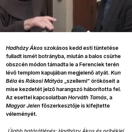
Hadházy Ákos
szokásos kedd esti tüntetése
fulladt ismét botrányba, miután a balos csürhe
obszcén módon támadta le a Ferenciek terén
lévő templom kapujában megjelenő atyát.
Kun
Béla
és
Rákosi Mátyás
„szellemi” örököseit a
mise kezdetét jelző harangszó háborította fel.
Az esettel kapcsolatban
Horváth Tamás
, a
Magyar Jelen
főszerkesztője is kifejtette
véleményét.
„
Újabb határátlépés: Hadházy Ákos és pribékjei