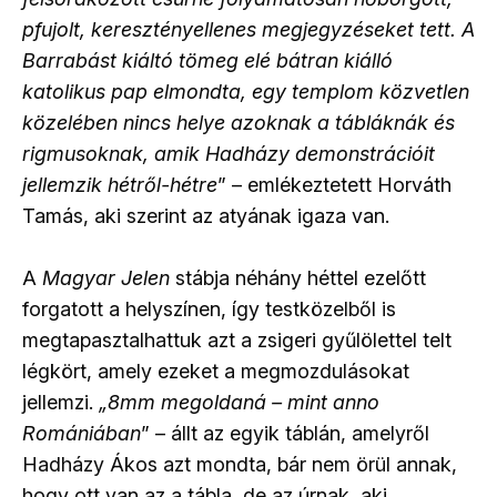
pfujolt, keresztényellenes megjegyzéseket tett. A
Barrabást kiáltó tömeg elé bátran kiálló
katolikus pap elmondta, egy templom közvetlen
közelében nincs helye azoknak a tábláknák és
rigmusoknak, amik Hadházy demonstrációit
jellemzik hétről-hétre
” – emlékeztetett Horváth
Tamás, aki szerint az atyának igaza van.
A
Magyar Jelen
stábja néhány héttel ezelőtt
forgatott a helyszínen, így testközelből is
megtapasztalhattuk azt a zsigeri gyűlölettel telt
légkört, amely ezeket a megmozdulásokat
jellemzi.
„8mm megoldaná – mint anno
Romániában
” – állt az egyik táblán, amelyről
Hadházy Ákos azt mondta, bár nem örül annak,
hogy ott van az a tábla, de az úrnak, aki