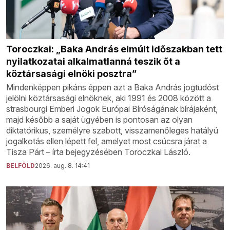
Toroczkai: „Baka András elmúlt időszakban tett
nyilatkozatai alkalmatlanná teszik őt a
köztársasági elnöki posztra”
Mindenképpen pikáns éppen azt a Baka András jogtudóst
jelölni köztársasági elnöknek, aki 1991 és 2008 között a
strasbourgi Emberi Jogok Európai Bíróságának bírájaként,
majd később a saját ügyében is pontosan az olyan
diktatórikus, személyre szabott, visszamenőleges hatályú
jogalkotás ellen lépett fel, amelyet most csúcsra járat a
Tisza Párt – írta bejegyzésében Toroczkai László.
BELFÖLD
2026. aug. 8. 14:41