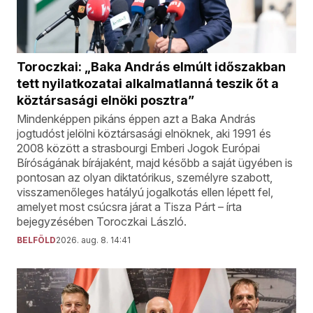
Toroczkai: „Baka András elmúlt időszakban
tett nyilatkozatai alkalmatlanná teszik őt a
köztársasági elnöki posztra”
Mindenképpen pikáns éppen azt a Baka András
jogtudóst jelölni köztársasági elnöknek, aki 1991 és
2008 között a strasbourgi Emberi Jogok Európai
Bíróságának bírájaként, majd később a saját ügyében is
pontosan az olyan diktatórikus, személyre szabott,
visszamenőleges hatályú jogalkotás ellen lépett fel,
amelyet most csúcsra járat a Tisza Párt – írta
bejegyzésében Toroczkai László.
BELFÖLD
2026. aug. 8. 14:41