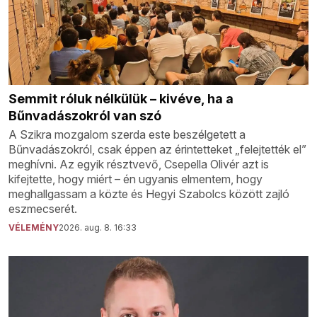
Semmit róluk nélkülük – kivéve, ha a
Bűnvadászokról van szó
A Szikra mozgalom szerda este beszélgetett a
Bűnvadászokról, csak éppen az érintetteket „felejtették el”
meghívni. Az egyik résztvevő, Csepella Olivér azt is
kifejtette, hogy miért – én ugyanis elmentem, hogy
meghallgassam a közte és Hegyi Szabolcs között zajló
eszmecserét.
VÉLEMÉNY
2026. aug. 8. 16:33