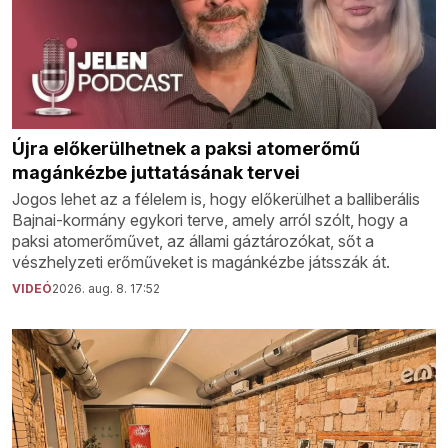
Újra előkerülhetnek a paksi atomerőmű
magánkézbe juttatásának tervei
Jogos lehet az a félelem is, hogy előkerülhet a balliberális
Bajnai-kormány egykori terve, amely arról szólt, hogy a
paksi atomerőművet, az állami gáztározókat, sőt a
vészhelyzeti erőműveket is magánkézbe játsszák át.
VIDEÓ
2026. aug. 8. 17:52