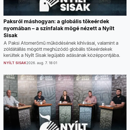
Paksról máshogyan: a globális tőkeérdek
nyomában – a színfalak mögé nézett a Nyílt
Sisak
A Paksi Atomerőmű működésének kihívásai, valamint a
zöldátállás mögött meghúzódó globális tőkeérdekek
kerültek a Nyílt Sisak legújabb adásának középpontjába.
NYÍLT SISAK
2026. aug. 7. 18:01