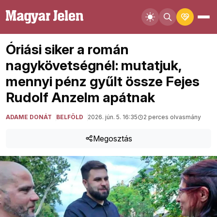
Óriási siker a román
nagykövetségnél: mutatjuk,
mennyi pénz gyűlt össze Fejes
Rudolf Anzelm apátnak
ADAME DONÁT
BELFÖLD
2026. jún. 5. 16:35
2 perces olvasmány
Megosztás