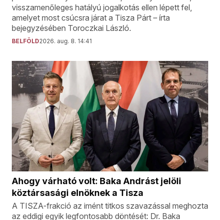
visszamenőleges hatályú jogalkotás ellen lépett fel,
amelyet most csúcsra járat a Tisza Párt – írta
bejegyzésében Toroczkai László.
BELFÖLD
2026. aug. 8. 14:41
Ahogy várható volt: Baka Andrást jelöli
köztársasági elnöknek a Tisza
A TISZA-frakció az imént titkos szavazással meghozta
az eddigi egyik legfontosabb döntését: Dr. Baka