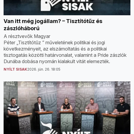
Van itt még jogállam? – Tisztítótűz és
zászlóháború
A résztvevők Magyar
Péter „Tisztítótűz ” műveletének politikai és jogi
következményeit, az elszámoltatás és a politikai
tisztogatás közötti határvonalat, valamint a Pride zászlók
Dunába dobása nyomán kialakult vitát elemezték.
NYÍLT SISAK
2026. jún. 26. 18:05