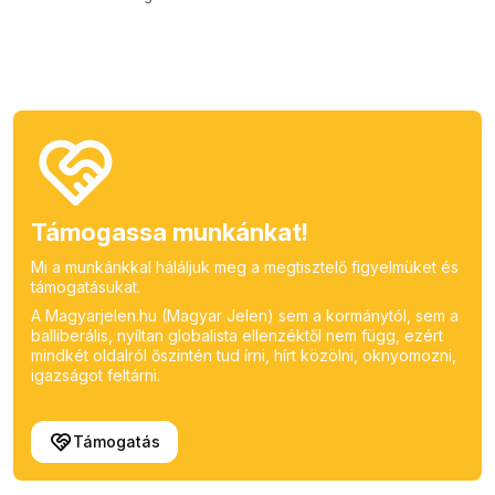
Támogassa munkánkat!
Mi a munkánkkal háláljuk meg a megtisztelő figyelmüket és
támogatásukat.
A Magyarjelen.hu (Magyar Jelen) sem a kormánytól, sem a
balliberális, nyíltan globalista ellenzéktől nem függ, ezért
mindkét oldalról őszintén tud írni, hírt közölni, oknyomozni,
igazságot feltárni.
Támogatás