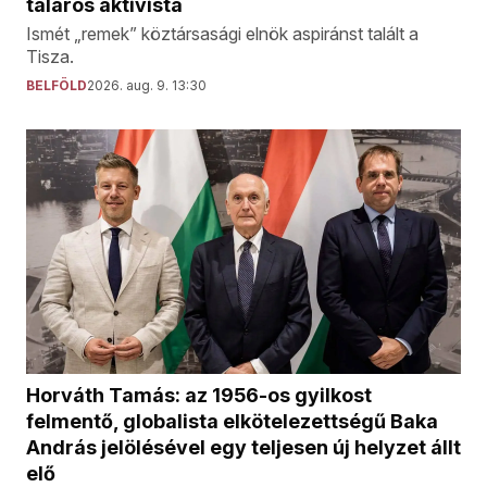
taláros aktivista
Ismét „remek” köztársasági elnök aspiránst talált a
Tisza.
BELFÖLD
2026. aug. 9. 13:30
Horváth Tamás: az 1956-os gyilkost
felmentő, globalista elkötelezettségű Baka
András jelölésével egy teljesen új helyzet állt
elő