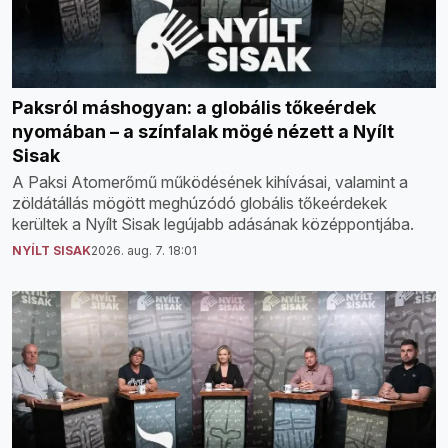
Paksról máshogyan: a globális tőkeérdek
nyomában – a színfalak mögé nézett a Nyílt
Sisak
A Paksi Atomerőmű működésének kihívásai, valamint a
zöldátállás mögött meghúzódó globális tőkeérdekek
kerültek a Nyílt Sisak legújabb adásának középpontjába.
NYÍLT SISAK
2026. aug. 7. 18:01