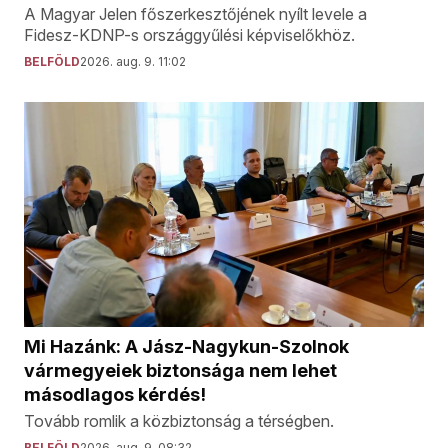
A Magyar Jelen főszerkesztőjének nyílt levele a
Fidesz-KDNP-s országgyűlési képviselőkhöz.
BELFÖLD
2026. aug. 9. 11:02
Mi Hazánk: A Jász-Nagykun-Szolnok
vármegyeiek biztonsága nem lehet
másodlagos kérdés!
Tovább romlik a közbiztonság a térségben.
BELFÖLD
2026. aug. 9. 08:32