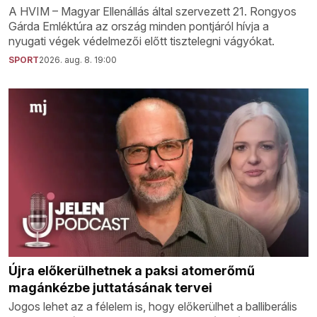
A HVIM – Magyar Ellenállás által szervezett 21. Rongyos
Gárda Emléktúra az ország minden pontjáról hívja a
nyugati végek védelmezői előtt tisztelegni vágyókat.
SPORT
2026. aug. 8. 19:00
Újra előkerülhetnek a paksi atomerőmű
magánkézbe juttatásának tervei
Jogos lehet az a félelem is, hogy előkerülhet a balliberális