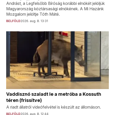
Andrást, a Legfelsőbb Bíróság korábbi elnökét jelöljük
Magyarország köztársasági elnökének. A Mi Hazánk
Mozgalom jelöltje Tóth Máté.
BELFÖLD
2026. aug. 8. 13:31
Vaddisznó szaladt le a metróba a Kossuth
téren (frissítve)
A riadt állatról videófelvétel is készült az állomáson.
BELFÖLD
2026. aug. 8. 12:44