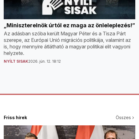
„Miniszterelnök úrtól ez maga az önleleplezés!”
Az adásban szóba került Magyar Péter és a Tisza Párt
szerepe, az Európai Unió migrációs politikája, valamint az
is, hogy mennyire átlátható a magyar politikai elit vagyoni
helyzete.
NYÍLT SISAK
2026. jún. 12. 18:12
Friss hírek
Összes