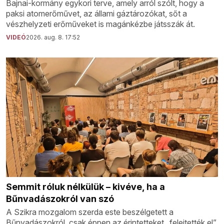
Bajnai-kormány egykori terve, amely arról szólt, hogy a
paksi atomerőművet, az állami gáztározókat, sőt a
vészhelyzeti erőműveket is magánkézbe játsszák át.
VIDEÓ
2026. aug. 8. 17:52
Semmit róluk nélkülük – kivéve, ha a
Bűnvadászokról van szó
A Szikra mozgalom szerda este beszélgetett a
Bűnvadászokról, csak éppen az érintetteket „felejtették el”