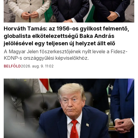
Horváth Tamás: az 1956-os gyilkost felmentő,
globalista elkötelezettségű Baka András
jelölésével egy teljesen új helyzet állt elő
A Magyar Jelen főszerkesztőjének nyílt levele a Fidesz-
KDNP-s országgyűlési képviselőkhöz.
BELFÖLD
2026. aug. 9. 11:02