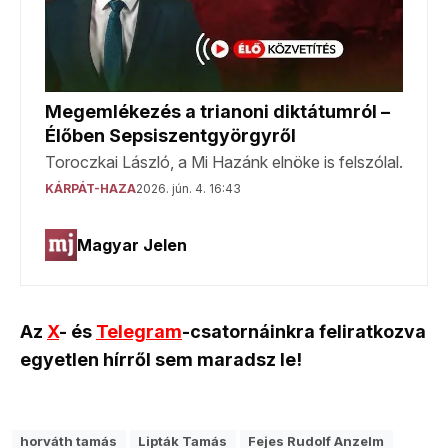
Az
X
- és
Telegram
-csatornáinkra feliratkozva
egyetlen hírről sem maradsz le!
horváth tamás
Lipták Tamás
Fejes Rudolf Anzelm