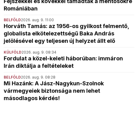
Fejszékkel és kövekkel támadtak a mentősökre
Romániában
BELFÖLD
2026. aug. 9. 11:00
Horváth Tamás: az 1956-os gyilkost felmentő,
globalista elkötelezettségű Baka András
jelölésével egy teljesen új helyzet állt elő
KÜLFÖLD
2026. aug. 9. 08:34
Fordulat a közel-keleti háborúban: immáron
Irán diktálja a feltételeket
BELFÖLD
2026. aug. 9. 08:28
Mi Hazánk: A Jász-Nagykun-Szolnok
vármegyeiek biztonsága nem lehet
másodlagos kérdés!