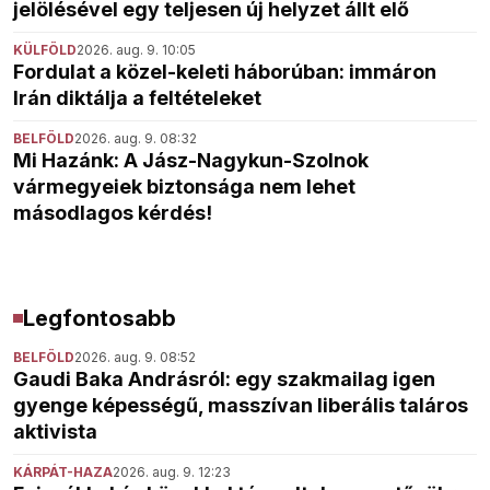
jelölésével egy teljesen új helyzet állt elő
KÜLFÖLD
2026. aug. 9. 10:05
Fordulat a közel-keleti háborúban: immáron
Irán diktálja a feltételeket
BELFÖLD
2026. aug. 9. 08:32
Mi Hazánk: A Jász-Nagykun-Szolnok
vármegyeiek biztonsága nem lehet
másodlagos kérdés!
Legfontosabb
BELFÖLD
2026. aug. 9. 08:52
Gaudi Baka Andrásról: egy szakmailag igen
gyenge képességű, masszívan liberális taláros
aktivista
KÁRPÁT-HAZA
2026. aug. 9. 12:23