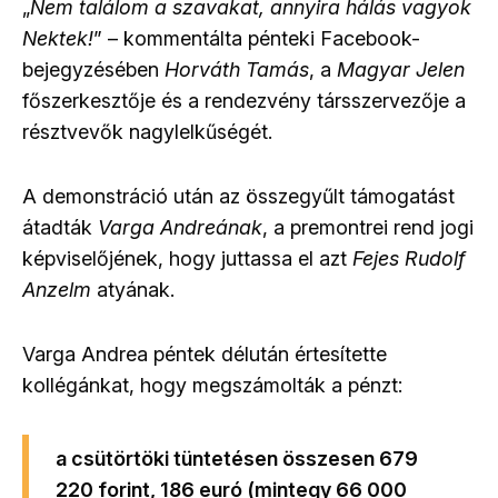
„
Nem találom a szavakat, annyira hálás vagyok
Nektek!
” – kommentálta pénteki Facebook-
bejegyzésében
Horváth Tamás
, a
Magyar Jelen
főszerkesztője és a rendezvény társszervezője a
résztvevők nagylelkűségét.
A demonstráció után az összegyűlt támogatást
átadták
Varga Andreának
, a premontrei rend jogi
képviselőjének, hogy juttassa el azt
Fejes Rudolf
Anzelm
atyának.
Varga Andrea péntek délután értesítette
kollégánkat, hogy megszámolták a pénzt:
a csütörtöki tüntetésen összesen 679
220 forint, 186 euró (mintegy 66 000