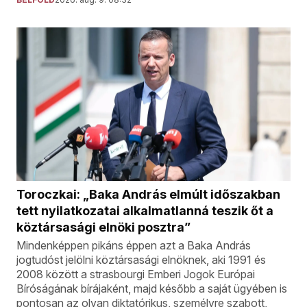
Toroczkai: „Baka András elmúlt időszakban
tett nyilatkozatai alkalmatlanná teszik őt a
köztársasági elnöki posztra”
Mindenképpen pikáns éppen azt a Baka András
jogtudóst jelölni köztársasági elnöknek, aki 1991 és
2008 között a strasbourgi Emberi Jogok Európai
Bíróságának bírájaként, majd később a saját ügyében is
pontosan az olyan diktatórikus, személyre szabott,