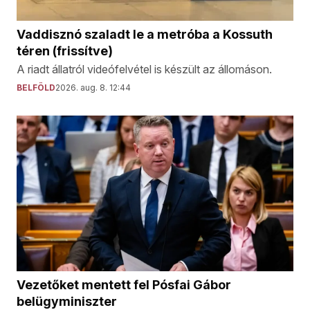
Vaddisznó szaladt le a metróba a Kossuth
téren (frissítve)
A riadt állatról videófelvétel is készült az állomáson.
BELFÖLD
2026. aug. 8. 12:44
Vezetőket mentett fel Pósfai Gábor
belügyminiszter