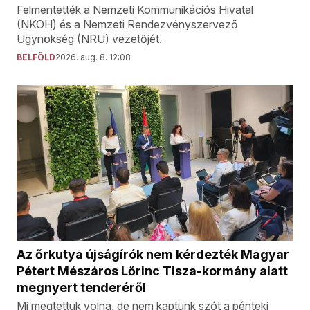
Felmentették a Nemzeti Kommunikációs Hivatal
(NKOH) és a Nemzeti Rendezvényszervező
Ügynökség (NRÜ) vezetőjét.
BELFÖLD
2026. aug. 8. 12:08
Az őrkutya újságírók nem kérdezték Magyar
Pétert Mészáros Lőrinc Tisza-kormány alatt
megnyert tenderéről
Mi megtettük volna, de nem kaptunk szót a pénteki