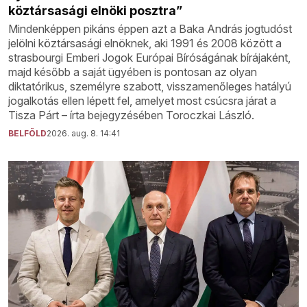
köztársasági elnöki posztra”
Mindenképpen pikáns éppen azt a Baka András jogtudóst
jelölni köztársasági elnöknek, aki 1991 és 2008 között a
strasbourgi Emberi Jogok Európai Bíróságának bírájaként,
majd később a saját ügyében is pontosan az olyan
diktatórikus, személyre szabott, visszamenőleges hatályú
jogalkotás ellen lépett fel, amelyet most csúcsra járat a
Tisza Párt – írta bejegyzésében Toroczkai László.
BELFÖLD
2026. aug. 8. 14:41