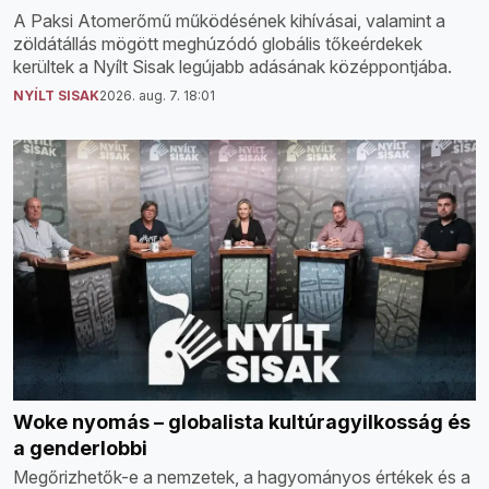
A Paksi Atomerőmű működésének kihívásai, valamint a
zöldátállás mögött meghúzódó globális tőkeérdekek
kerültek a Nyílt Sisak legújabb adásának középpontjába.
NYÍLT SISAK
2026. aug. 7. 18:01
Woke nyomás – globalista kultúragyilkosság és
a genderlobbi
Megőrizhetők-e a nemzetek, a hagyományos értékek és a