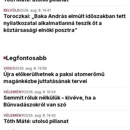
BELFÖLD
2026. aug. 8. 14:41
Toroczkai: „Baka András elmúlt időszakban tett
nyilatkozatai alkalmatlanná teszik őt a
köztársasági elnöki posztra”
Legfontosabb
VIDEÓ
2026. aug. 8. 13:58
Újra előkerülhetnek a paksi atomerőmű
magánkézbe juttatásának tervei
VÉLEMÉNY
2026. aug. 8. 10:24
Semmit róluk nélkülük – kivéve, ha a
Bűnvadászokról van szó
VÉLEMÉNY
2026. aug. 8. 14:42
Tóth Máté: utolsó pillanat