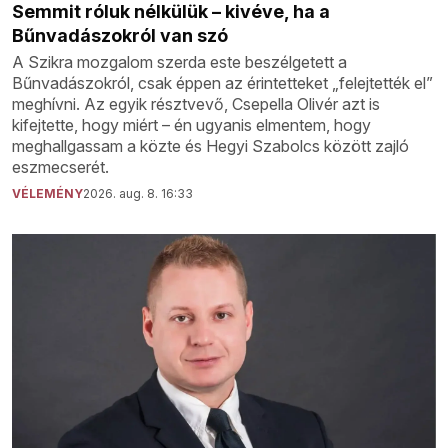
Semmit róluk nélkülük – kivéve, ha a
Bűnvadászokról van szó
A Szikra mozgalom szerda este beszélgetett a
Bűnvadászokról, csak éppen az érintetteket „felejtették el”
meghívni. Az egyik résztvevő, Csepella Olivér azt is
kifejtette, hogy miért – én ugyanis elmentem, hogy
meghallgassam a közte és Hegyi Szabolcs között zajló
eszmecserét.
VÉLEMÉNY
2026. aug. 8. 16:33