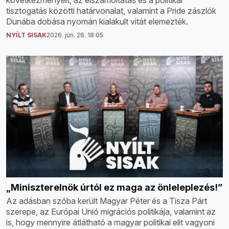
tisztogatás közötti határvonalat, valamint a Pride zászlók
Dunába dobása nyomán kialakult vitát elemezték.
NYÍLT SISAK
2026. jún. 26. 18:05
„Miniszterelnök úrtól ez maga az önleleplezés!”
Az adásban szóba került Magyar Péter és a Tisza Párt
szerepe, az Európai Unió migrációs politikája, valamint az
is, hogy mennyire átlátható a magyar politikai elit vagyoni