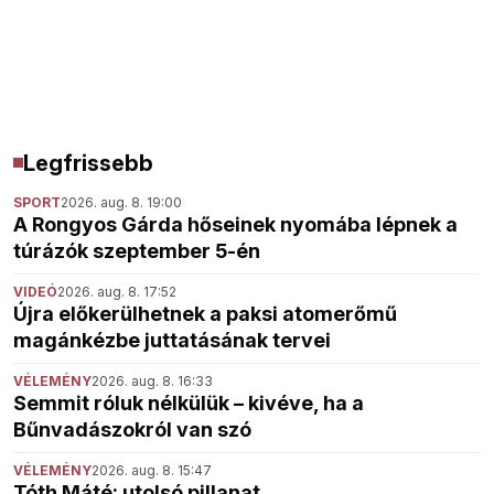
Legfrissebb
SPORT
2026. aug. 8. 19:00
A Rongyos Gárda hőseinek nyomába lépnek a
túrázók szeptember 5-én
VIDEÓ
2026. aug. 8. 17:52
Újra előkerülhetnek a paksi atomerőmű
magánkézbe juttatásának tervei
VÉLEMÉNY
2026. aug. 8. 16:33
Semmit róluk nélkülük – kivéve, ha a
Bűnvadászokról van szó
VÉLEMÉNY
2026. aug. 8. 15:47
Tóth Máté: utolsó pillanat