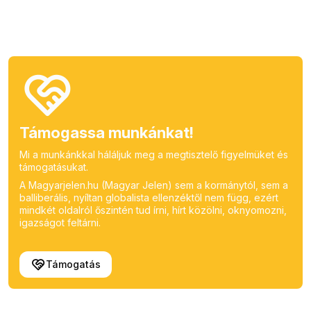
Támogassa munkánkat!
Mi a munkánkkal háláljuk meg a megtisztelő figyelmüket és
támogatásukat.
A Magyarjelen.hu (Magyar Jelen) sem a kormánytól, sem a
balliberális, nyíltan globalista ellenzéktől nem függ, ezért
mindkét oldalról őszintén tud írni, hírt közölni, oknyomozni,
igazságot feltárni.
Támogatás