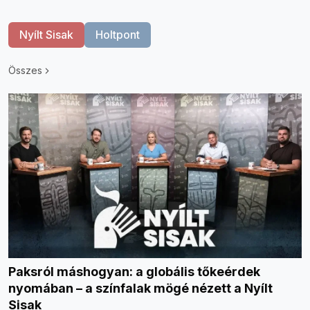
Nyílt Sisak
Holtpont
Összes
Paksról máshogyan: a globális tőkeérdek
nyomában – a színfalak mögé nézett a Nyílt
Sisak