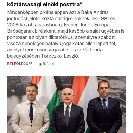
köztársasági elnöki posztra”
Mindenképpen pikáns éppen azt a Baka András
jogtudóst jelölni köztársasági elnöknek, aki 1991 és
2008 között a strasbourgi Emberi Jogok Európai
Bíróságának bírájaként, majd később a saját ügyében is
pontosan az olyan diktatórikus, személyre szabott,
visszamenőleges hatályú jogalkotás ellen lépett fel,
amelyet most csúcsra járat a Tisza Párt – írta
bejegyzésében Toroczkai László.
BELFÖLD
2026. aug. 8. 14:41