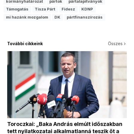
kormányhatározat
pártok
pártalapítványok
Támogatás
Tisza Párt
Fidesz
KDNP
mi hazánk mozgalom
DK
pártfinanszírozás
További cikkeink
Összes
Toroczkai: „Baka András elmúlt időszakban
tett nyilatkozatai alkalmatlanná teszik őt a