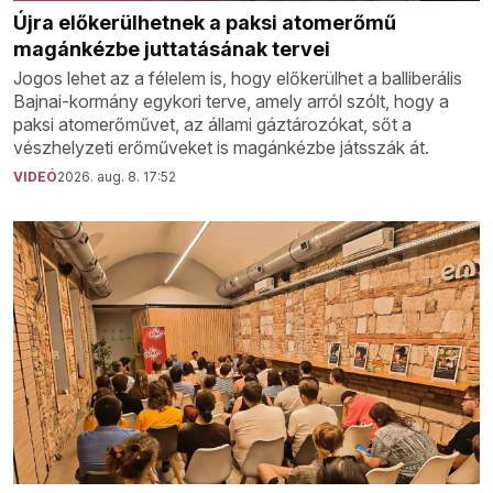
Újra előkerülhetnek a paksi atomerőmű
magánkézbe juttatásának tervei
Jogos lehet az a félelem is, hogy előkerülhet a balliberális
Bajnai-kormány egykori terve, amely arról szólt, hogy a
paksi atomerőművet, az állami gáztározókat, sőt a
vészhelyzeti erőműveket is magánkézbe játsszák át.
VIDEÓ
2026. aug. 8. 17:52