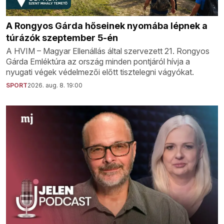
A Rongyos Gárda hőseinek nyomába lépnek a
túrázók szeptember 5-én
A HVIM – Magyar Ellenállás által szervezett 21. Rongyos
Gárda Emléktúra az ország minden pontjáról hívja a
nyugati végek védelmezői előtt tisztelegni vágyókat.
SPORT
2026. aug. 8. 19:00