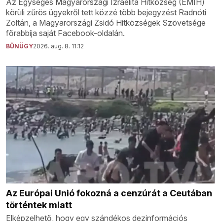
Az Egységes Magyarországi Izraelita Hitközség (EMIH)
körüli zűrös ügyekről tett közzé több bejegyzést Radnóti
Zoltán, a Magyarországi Zsidó Hitközségek Szövetsége
főrabbija saját Facebook-oldalán.
BŰNÜGY
2026. aug. 8. 11:12
Az Európai Unió fokozná a cenzúrát a Ceutában
történtek miatt
Elképzelhető, hogy egy szándékos dezinformációs