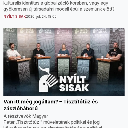
kulturális identitás a globalizáció korában, vagy egy
gyökeresen új társadalmi modell épül a szemünk előtt?
NYÍLT SISAK
2026. júl. 24. 18:05
Van itt még jogállam? – Tisztítótűz és
zászlóháború
A résztvevők Magyar
Péter „Tisztítótűz ” műveletének politikai és jogi
következményeit, az elszámoltatás és a politikai