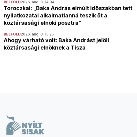
BELFÖLD
2026. aug. 8. 14:34
Toroczkai: „Baka András elmúlt időszakban tett
nyilatkozatai alkalmatlanná teszik őt a
köztársasági elnöki posztra”
BELFÖLD
2026. aug. 8. 13:25
Ahogy várható volt: Baka Andrást jelöli
köztársasági elnöknek a Tisza