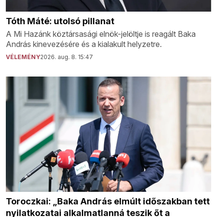
Tóth Máté: utolsó pillanat
A Mi Hazánk köztársasági elnök-jelöltje is reagált Baka
András kinevezésére és a kialakult helyzetre.
VÉLEMÉNY
2026. aug. 8. 15:47
Toroczkai: „Baka András elmúlt időszakban tett
nyilatkozatai alkalmatlanná teszik őt a