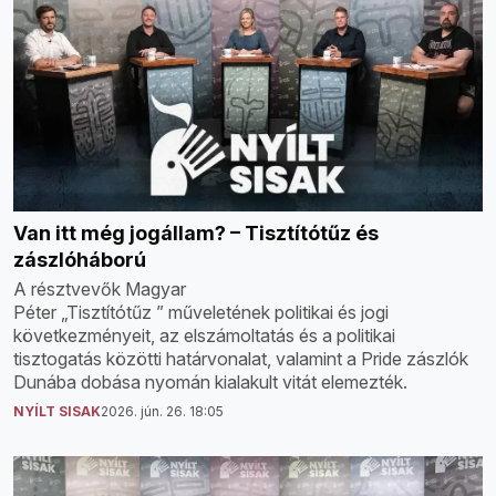
Van itt még jogállam? – Tisztítótűz és
zászlóháború
A résztvevők Magyar
Péter „Tisztítótűz ” műveletének politikai és jogi
következményeit, az elszámoltatás és a politikai
tisztogatás közötti határvonalat, valamint a Pride zászlók
Dunába dobása nyomán kialakult vitát elemezték.
NYÍLT SISAK
2026. jún. 26. 18:05