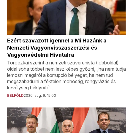
Ezért szavazott igennel a Mi Hazánk a
Nemzeti Vagyonvisszaszerzési és
Vagyonvédelmi Hivatalra
Toroczkai szerint a nemzeti szuverenista (jobboldal)
oldal soha többet nem lesz képes győzni, „ha nem tudja
lemosni magáról a korrupció bélyegét, ha nem tud
megszabadulni a féktelen mohóság, rongyrázás és
kevélység béklyóitól”.
BELFÖLD
2026. aug. 9. 15:00