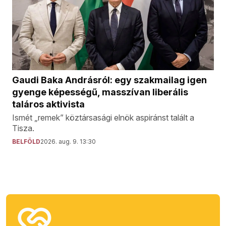
Gaudi Baka Andrásról: egy szakmailag igen
gyenge képességű, masszívan liberális
taláros aktivista
Ismét „remek” köztársasági elnök aspiránst talált a
Tisza.
BELFÖLD
2026. aug. 9. 13:30