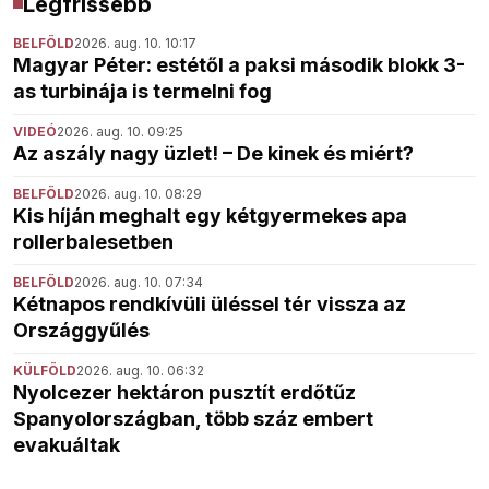
Legfrissebb
BELFÖLD
2026. aug. 10. 10:17
Magyar Péter: estétől a paksi második blokk 3-
as turbinája is termelni fog
VIDEÓ
2026. aug. 10. 09:25
Az aszály nagy üzlet! – De kinek és miért?
BELFÖLD
2026. aug. 10. 08:29
Kis híján meghalt egy kétgyermekes apa
rollerbalesetben
BELFÖLD
2026. aug. 10. 07:34
Kétnapos rendkívüli üléssel tér vissza az
Országgyűlés
KÜLFÖLD
2026. aug. 10. 06:32
Nyolcezer hektáron pusztít erdőtűz
Spanyolországban, több száz embert
evakuáltak