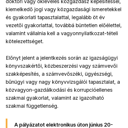
doktori vagy okleveles közgazdász képesítéssel,
kiemelkedő jogi vagy közgazdasági ismeretekkel
és gyakorlati tapasztalattal, legalább öt év
vezetői gyakorlattal, továbbá büntetlen előélettel,
valamint vállalnia kell a vagyonnyilatkozat-tételi
kötelezettséget.
Előnyt jelent a jelentkezés során az igazságügyi
könyvszakértői, közbeszerzési vagy számvevői
szakképesítés, a számvevőszéki, ügyészségi,
bűnügyi vagy nagy könyvvizsgálói tapasztalat, a
közvagyon-gazdálkodási és korrupcióellenes
szakmai gyakorlat, valamint az igazolható
szakmai függetlenség.
A pályázatot elektronikus úton június 20-