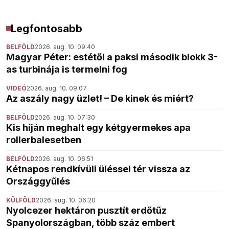
Legfontosabb
BELFÖLD
2026. aug. 10. 09:40
Magyar Péter: estétől a paksi második blokk 3-
as turbinája is termelni fog
VIDEÓ
2026. aug. 10. 09:07
Az aszály nagy üzlet! – De kinek és miért?
BELFÖLD
2026. aug. 10. 07:30
Kis híján meghalt egy kétgyermekes apa
rollerbalesetben
BELFÖLD
2026. aug. 10. 06:51
Kétnapos rendkívüli üléssel tér vissza az
Országgyűlés
KÜLFÖLD
2026. aug. 10. 06:20
Nyolcezer hektáron pusztít erdőtűz
Spanyolországban, több száz embert