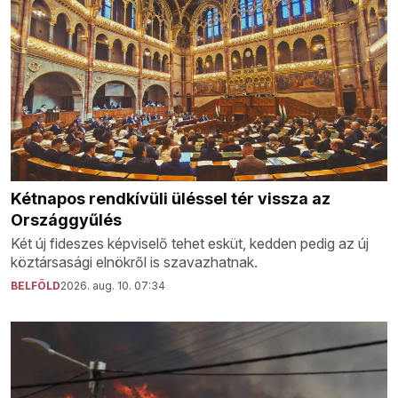
Kétnapos rendkívüli üléssel tér vissza az
Országgyűlés
Két új fideszes képviselő tehet esküt, kedden pedig az új
köztársasági elnökről is szavazhatnak.
BELFÖLD
2026. aug. 10. 07:34