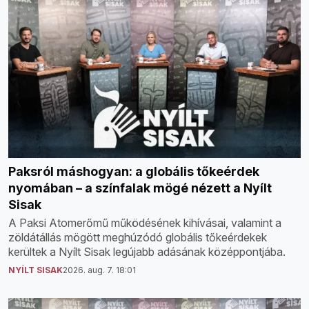
Paksról máshogyan: a globális tőkeérdek
nyomában – a színfalak mögé nézett a Nyílt
Sisak
A Paksi Atomerőmű működésének kihívásai, valamint a
zöldátállás mögött meghúzódó globális tőkeérdekek
kerültek a Nyílt Sisak legújabb adásának középpontjába.
NYÍLT SISAK
2026. aug. 7. 18:01