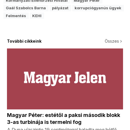
Kormányzati Ellenőrzési Hivatal
Magyar Péter
Gaál Szabolcs Barna
pályázat
korrupciógyanús ügyek
Felmentés
KEHI
További cikkeink
Összes
Magyar Péter: estétől a paksi második blokk
3-as turbinája is termelni fog
A Duna vízszintje 19 centiméterrel haladta meg hétfő