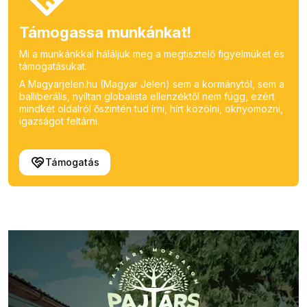
Támogassa munkánkat!
Mi a munkánkkal háláljuk meg a megtisztelő figyelmüket és
támogatásukat.
A Magyarjelen.hu (Magyar Jelen) sem a kormánytól, sem a
balliberális, nyíltan globalista ellenzéktől nem függ, ezért
mindkét oldalról őszintén tud írni, hírt közölni, oknyomozni,
igazságot feltárni.
Támogatás