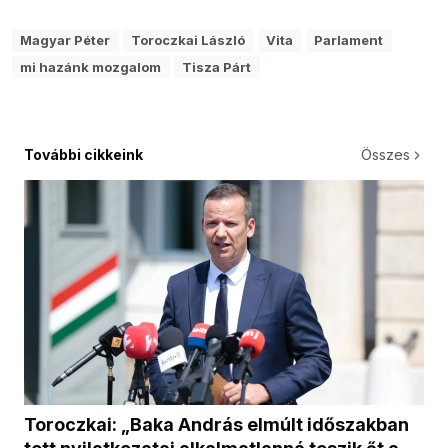
Magyar Péter
Toroczkai László
Vita
Parlament
mi hazánk mozgalom
Tisza Párt
További cikkeink
Összes
Toroczkai: „Baka András elmúlt időszakban