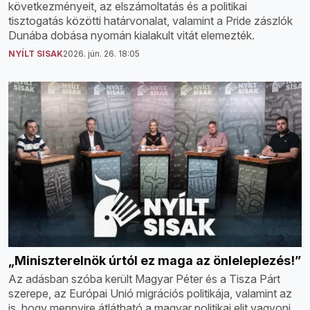
következményeit, az elszámoltatás és a politikai
tisztogatás közötti határvonalat, valamint a Pride zászlók
Dunába dobása nyomán kialakult vitát elemezték.
NYÍLT SISAK
2026. jún. 26. 18:05
„Miniszterelnök úrtól ez maga az önleleplezés!”
Az adásban szóba került Magyar Péter és a Tisza Párt
szerepe, az Európai Unió migrációs politikája, valamint az
is, hogy mennyire átlátható a magyar politikai elit vagyoni