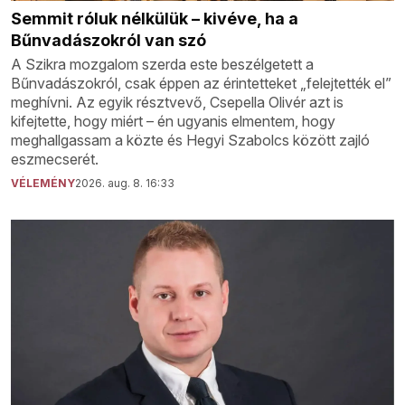
Semmit róluk nélkülük – kivéve, ha a
Bűnvadászokról van szó
A Szikra mozgalom szerda este beszélgetett a
Bűnvadászokról, csak éppen az érintetteket „felejtették el”
meghívni. Az egyik résztvevő, Csepella Olivér azt is
kifejtette, hogy miért – én ugyanis elmentem, hogy
meghallgassam a közte és Hegyi Szabolcs között zajló
eszmecserét.
VÉLEMÉNY
2026. aug. 8. 16:33