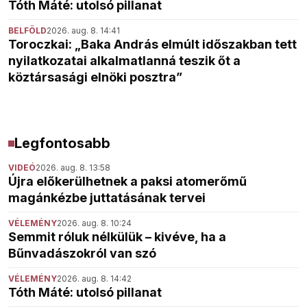
Tóth Máté: utolsó pillanat
BELFÖLD
2026. aug. 8. 14:41
Toroczkai: „Baka András elmúlt időszakban tett
nyilatkozatai alkalmatlanná teszik őt a
köztársasági elnöki posztra”
Legfontosabb
VIDEÓ
2026. aug. 8. 13:58
Újra előkerülhetnek a paksi atomerőmű
magánkézbe juttatásának tervei
VÉLEMÉNY
2026. aug. 8. 10:24
Semmit róluk nélkülük – kivéve, ha a
Bűnvadászokról van szó
VÉLEMÉNY
2026. aug. 8. 14:42
Tóth Máté: utolsó pillanat