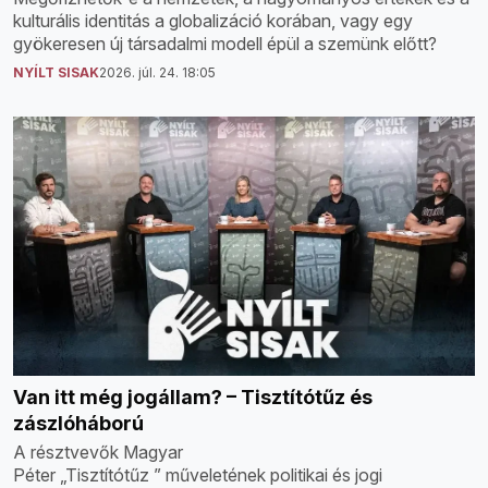
kulturális identitás a globalizáció korában, vagy egy
gyökeresen új társadalmi modell épül a szemünk előtt?
NYÍLT SISAK
2026. júl. 24. 18:05
Van itt még jogállam? – Tisztítótűz és
zászlóháború
A résztvevők Magyar
Péter „Tisztítótűz ” műveletének politikai és jogi