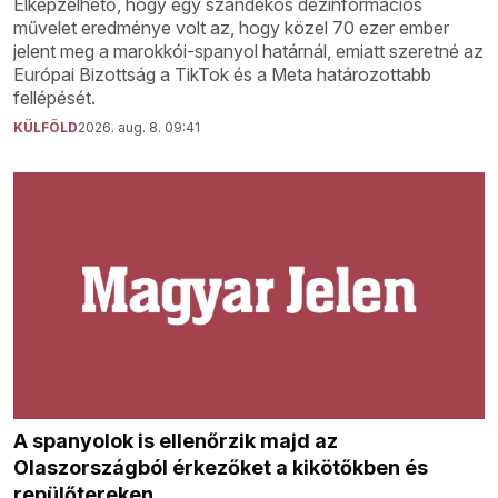
Elképzelhető, hogy egy szándékos dezinformációs
művelet eredménye volt az, hogy közel 70 ezer ember
jelent meg a marokkói-spanyol határnál, emiatt szeretné az
Európai Bizottság a TikTok és a Meta határozottabb
fellépését.
KÜLFÖLD
2026. aug. 8. 09:41
A spanyolok is ellenőrzik majd az
Olaszországból érkezőket a kikötőkben és
repülőtereken