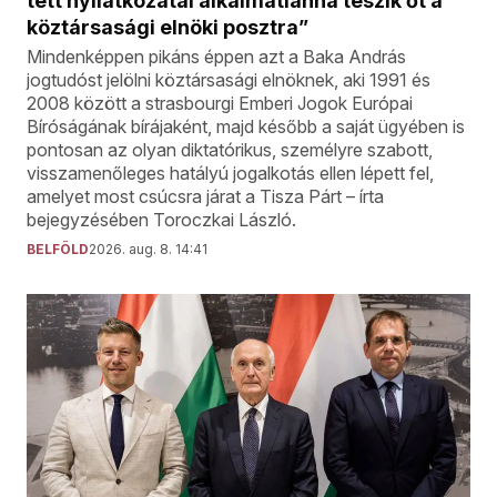
tett nyilatkozatai alkalmatlanná teszik őt a
köztársasági elnöki posztra”
Mindenképpen pikáns éppen azt a Baka András
jogtudóst jelölni köztársasági elnöknek, aki 1991 és
2008 között a strasbourgi Emberi Jogok Európai
Bíróságának bírájaként, majd később a saját ügyében is
pontosan az olyan diktatórikus, személyre szabott,
visszamenőleges hatályú jogalkotás ellen lépett fel,
amelyet most csúcsra járat a Tisza Párt – írta
bejegyzésében Toroczkai László.
BELFÖLD
2026. aug. 8. 14:41