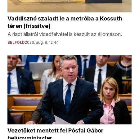
Vaddisznó szaladt le a metróba a Kossuth
téren (frissítve)
A riadt állatról videófelvétel is készült az állomáson.
BELFÖLD
2026. aug. 8. 12:44
Vezetőket mentett fel Pósfai Gábor
belügyminiszter