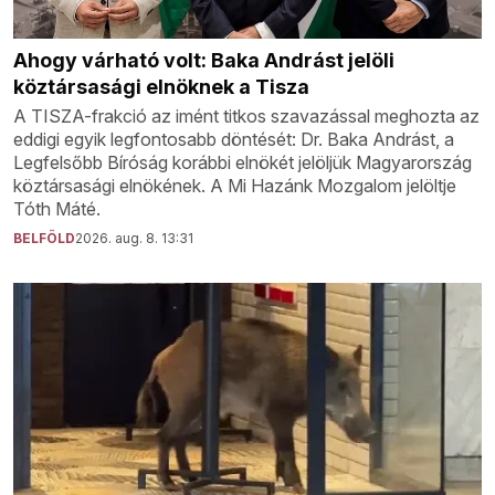
Ahogy várható volt: Baka Andrást jelöli
köztársasági elnöknek a Tisza
A TISZA-frakció az imént titkos szavazással meghozta az
eddigi egyik legfontosabb döntését: Dr. Baka Andrást, a
Legfelsőbb Bíróság korábbi elnökét jelöljük Magyarország
köztársasági elnökének. A Mi Hazánk Mozgalom jelöltje
Tóth Máté.
BELFÖLD
2026. aug. 8. 13:31