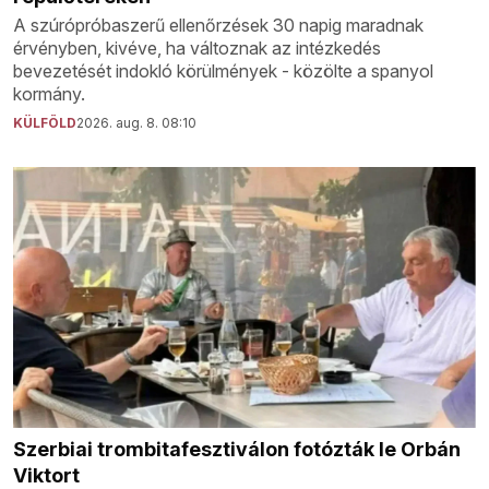
A szúrópróbaszerű ellenőrzések 30 napig maradnak
érvényben, kivéve, ha változnak az intézkedés
bevezetését indokló körülmények - közölte a spanyol
kormány.
KÜLFÖLD
2026. aug. 8. 08:10
Szerbiai trombitafesztiválon fotózták le Orbán
Viktort