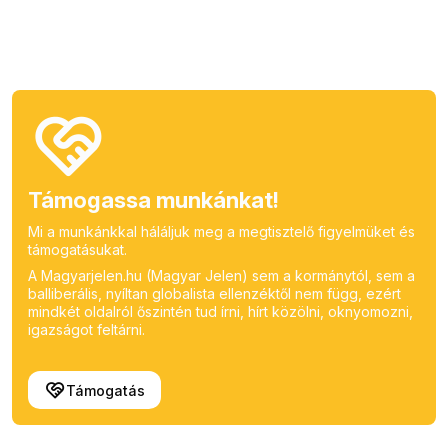
Támogassa munkánkat!
Mi a munkánkkal háláljuk meg a megtisztelő figyelmüket és
támogatásukat.
A Magyarjelen.hu (Magyar Jelen) sem a kormánytól, sem a
balliberális, nyíltan globalista ellenzéktől nem függ, ezért
mindkét oldalról őszintén tud írni, hírt közölni, oknyomozni,
igazságot feltárni.
Támogatás