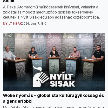
Sisak
A Paksi Atomerőmű működésének kihívásai, valamint a
zöldátállás mögött meghúzódó globális tőkeérdekek
kerültek a Nyílt Sisak legújabb adásának középpontjába.
NYÍLT SISAK
2026. aug. 7. 18:01
Woke nyomás – globalista kultúragyilkosság és
a genderlobbi
Megőrizhetők-e a nemzetek, a hagyományos értékek és a