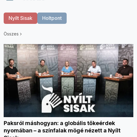
Nyílt Sisak
Holtpont
Összes
Paksról máshogyan: a globális tőkeérdek
nyomában – a színfalak mögé nézett a Nyílt