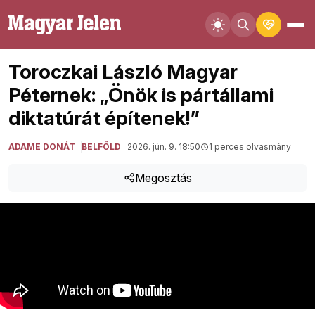
Toroczkai László Magyar
Péternek: „Önök is pártállami
diktatúrát építenek!”
ADAME DONÁT
BELFÖLD
2026. jún. 9. 18:50
1 perces olvasmány
Megosztás