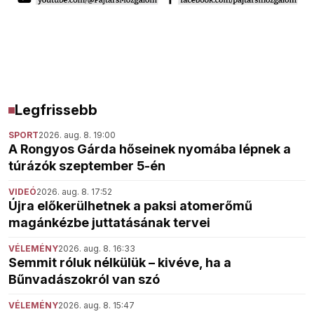
Legfrissebb
SPORT
2026. aug. 8. 19:00
A Rongyos Gárda hőseinek nyomába lépnek a
túrázók szeptember 5-én
VIDEÓ
2026. aug. 8. 17:52
Újra előkerülhetnek a paksi atomerőmű
magánkézbe juttatásának tervei
VÉLEMÉNY
2026. aug. 8. 16:33
Semmit róluk nélkülük – kivéve, ha a
Bűnvadászokról van szó
VÉLEMÉNY
2026. aug. 8. 15:47