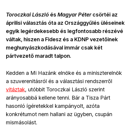
Toroczkai László
és
Magyar Péter
csörtéi az
áprilisi választás óta az Országgyűlés üléseinek
egyik legérdekesebb és legfontosabb részévé
váltak, hiszen a Fidesz és a KDNP vezetőinek
meghunyászkodásával immár csak két
pártvezető maradt talpon.
Kedden a Mi Hazánk elnöke és a miniszterelnök
a szuverenitásról és a választási rendszerről
vitáztak
, utóbbit Toroczkai László szerint
arányosabbá kellene tenni. Bár a Tisza Párt
hasonló ígéretekkel kampányolt, azóta
konkrétumot nem hallani az ügyben, csupán
mismásolást.