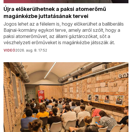
Újra előkerülhetnek a paksi atomerőmű
magánkézbe juttatásának tervei
Jogos lehet az a félelem is, hogy előkerülhet a balliberális
Bajnai-kormány egykori terve, amely arról szólt, hogy a
paksi atomerőművet, az állami gáztározókat, sőt a
vészhelyzeti erőműveket is magánkézbe játsszák át.
VIDEÓ
2026. aug. 8. 17:52