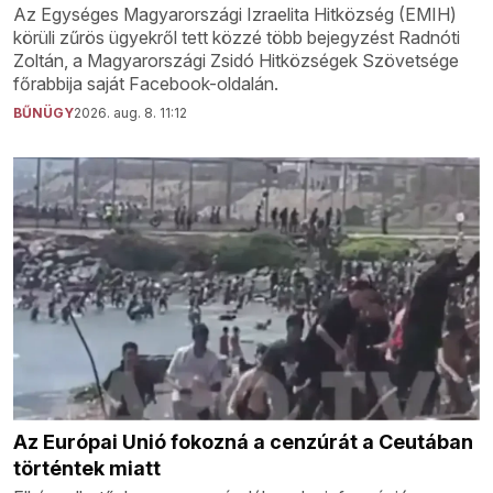
Az Egységes Magyarországi Izraelita Hitközség (EMIH)
körüli zűrös ügyekről tett közzé több bejegyzést Radnóti
Zoltán, a Magyarországi Zsidó Hitközségek Szövetsége
főrabbija saját Facebook-oldalán.
BŰNÜGY
2026. aug. 8. 11:12
Az Európai Unió fokozná a cenzúrát a Ceutában
történtek miatt