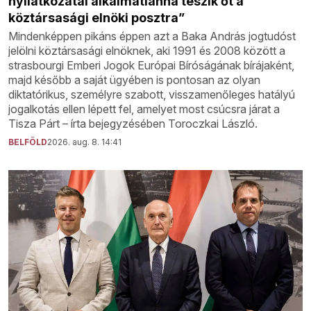
nyilatkozatai alkalmatlanná teszik őt a
köztársasági elnöki posztra”
Mindenképpen pikáns éppen azt a Baka András jogtudóst
jelölni köztársasági elnöknek, aki 1991 és 2008 között a
strasbourgi Emberi Jogok Európai Bíróságának bírájaként,
majd később a saját ügyében is pontosan az olyan
diktatórikus, személyre szabott, visszamenőleges hatályú
jogalkotás ellen lépett fel, amelyet most csúcsra járat a
Tisza Párt – írta bejegyzésében Toroczkai László.
BELFÖLD
2026. aug. 8. 14:41