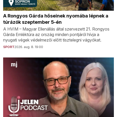
A Rongyos Gárda hőseinek nyomába lépnek a
túrázók szeptember 5-én
A HVIM – Magyar Ellenállás által szervezett 21. Rongyos
Gárda Emléktúra az ország minden pontjáról hívja a
nyugati végek védelmezői előtt tisztelegni vágyókat.
SPORT
2026. aug. 8. 19:00