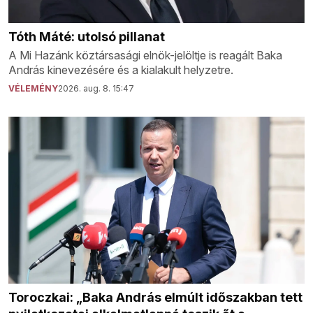
Tóth Máté: utolsó pillanat
A Mi Hazánk köztársasági elnök-jelöltje is reagált Baka
András kinevezésére és a kialakult helyzetre.
VÉLEMÉNY
2026. aug. 8. 15:47
Toroczkai: „Baka András elmúlt időszakban tett