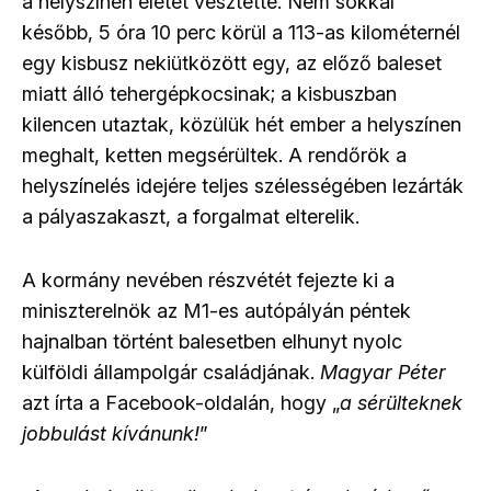
a helyszínen életét vesztette. Nem sokkal
később, 5 óra 10 perc körül a 113-as kilométernél
egy kisbusz nekiütközött egy, az előző baleset
miatt álló tehergépkocsinak; a kisbuszban
kilencen utaztak, közülük hét ember a helyszínen
meghalt, ketten megsérültek. A rendőrök a
helyszínelés idejére teljes szélességében lezárták
a pályaszakaszt, a forgalmat elterelik.
A kormány nevében részvétét fejezte ki a
miniszterelnök az M1-es autópályán péntek
hajnalban történt balesetben elhunyt nyolc
külföldi állampolgár családjának.
Magyar Péter
azt írta a Facebook-oldalán, hogy „
a sérülteknek
jobbulást kívánunk!
”