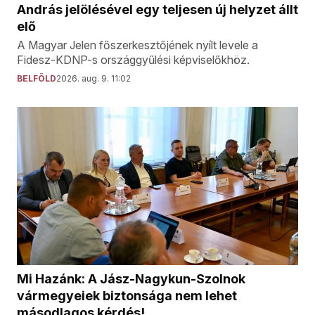
András jelölésével egy teljesen új helyzet állt
elő
A Magyar Jelen főszerkesztőjének nyílt levele a
Fidesz-KDNP-s országgyűlési képviselőkhöz.
BELFÖLD
2026. aug. 9. 11:02
Mi Hazánk: A Jász-Nagykun-Szolnok
vármegyeiek biztonsága nem lehet
másodlagos kérdés!