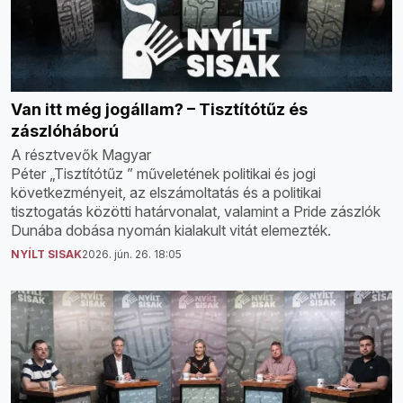
Van itt még jogállam? – Tisztítótűz és
zászlóháború
A résztvevők Magyar
Péter „Tisztítótűz ” műveletének politikai és jogi
következményeit, az elszámoltatás és a politikai
tisztogatás közötti határvonalat, valamint a Pride zászlók
Dunába dobása nyomán kialakult vitát elemezték.
NYÍLT SISAK
2026. jún. 26. 18:05