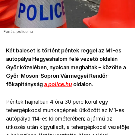
Forrás: police.hu
Két baleset is történt péntek reggel az M1-es
autópálya Hegyeshalom felé vezető oldalán
Győr közelében, nyolcan meghaltak – közölte a
Győr-Moson-Sopron Vármegyei Rendőr-
főkapitányság
a
police.hu
oldalon.
Péntek hajnalban 4 óra 30 perc körül egy
tehergépkocsi munkagépnek ütközött az M1-es
autópálya 114-es kilométerében; a jármű az
ütközés után kigyulladt, a tehergépkocsi vezetője