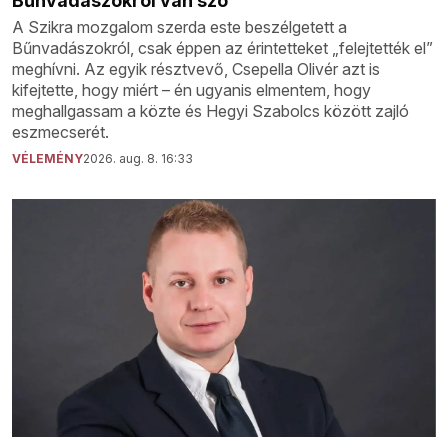
Bűnvadászokról van szó
A Szikra mozgalom szerda este beszélgetett a
Bűnvadászokról, csak éppen az érintetteket „felejtették el”
meghívni. Az egyik résztvevő, Csepella Olivér azt is
kifejtette, hogy miért – én ugyanis elmentem, hogy
meghallgassam a közte és Hegyi Szabolcs között zajló
eszmecserét.
VÉLEMÉNY
2026. aug. 8. 16:33