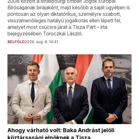
2008 között a strasbourgi Emberi Jogok Európai
Bíróságának bírájaként, majd később a saját ügyében is
pontosan az olyan diktatórikus, személyre szabott,
visszamenőleges hatályú jogalkotás ellen lépett fel,
amelyet most csúcsra járat a Tisza Párt – írta
bejegyzésében Toroczkai László.
BELFÖLD
2026. aug. 8. 14:41
Ahogy várható volt: Baka Andrást jelöli
köztársasági elnöknek a Tisza