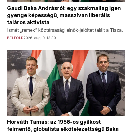
Gaudi Baka Andrásról: egy szakmailag igen
gyenge képességű, masszívan liberális
taláros aktivista
Ismét „remek” köztársasági elnök-jelöltet talált a Tisza.
BELFÖLD
2026. aug. 9. 13:30
Horváth Tamás: az 1956-os gyilkost
felmentő, globalista elkötelezettségű Baka