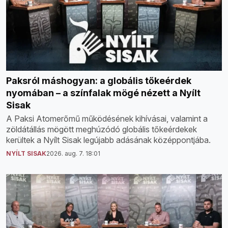
Paksról máshogyan: a globális tőkeérdek
nyomában – a színfalak mögé nézett a Nyílt
Sisak
A Paksi Atomerőmű működésének kihívásai, valamint a
zöldátállás mögött meghúzódó globális tőkeérdekek
kerültek a Nyílt Sisak legújabb adásának középpontjába.
NYÍLT SISAK
2026. aug. 7. 18:01