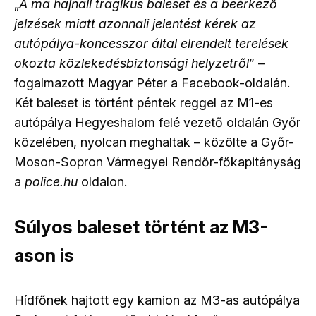
„
A ma hajnali tragikus baleset és a beérkező
jelzések miatt azonnali jelentést kérek az
autópálya-koncesszor által elrendelt terelések
okozta közlekedésbiztonsági helyzetről
” –
fogalmazott Magyar Péter a Facebook-oldalán.
Két baleset is történt péntek reggel az M1-es
autópálya Hegyeshalom felé vezető oldalán Győr
közelében, nyolcan meghaltak – közölte a Győr-
Moson-Sopron Vármegyei Rendőr-főkapitányság
a
police.hu
oldalon.
Súlyos baleset történt az M3-
ason is
Hídfőnek hajtott egy kamion az M3-as autópálya