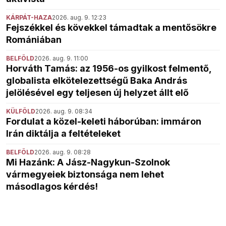
KÁRPÁT-HAZA
2026. aug. 9. 12:23
Fejszékkel és kövekkel támadtak a mentősökre
Romániában
BELFÖLD
2026. aug. 9. 11:00
Horváth Tamás: az 1956-os gyilkost felmentő,
globalista elkötelezettségű Baka András
jelölésével egy teljesen új helyzet állt elő
KÜLFÖLD
2026. aug. 9. 08:34
Fordulat a közel-keleti háborúban: immáron
Irán diktálja a feltételeket
BELFÖLD
2026. aug. 9. 08:28
Mi Hazánk: A Jász-Nagykun-Szolnok
vármegyeiek biztonsága nem lehet
másodlagos kérdés!