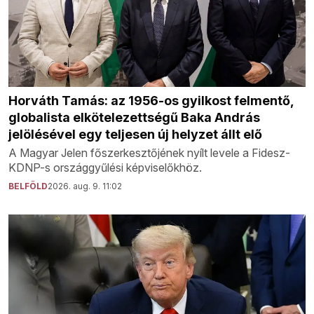
Horváth Tamás: az 1956-os gyilkost felmentő,
globalista elkötelezettségű Baka András
jelölésével egy teljesen új helyzet állt elő
A Magyar Jelen főszerkesztőjének nyílt levele a Fidesz-
KDNP-s országgyűlési képviselőkhöz.
BELFÖLD
2026. aug. 9. 11:02