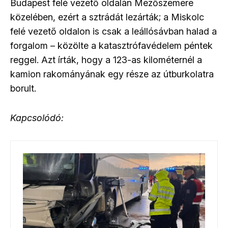
Budapest felé vezető oldalán Mezőszemere
közelében, ezért a sztrádát lezárták; a Miskolc
felé vezető oldalon is csak a leállósávban halad a
forgalom – közölte a katasztrófavédelem péntek
reggel. Azt írták, hogy a 123-as kilométernél a
kamion rakományának egy része az útburkolatra
borult.
Kapcsolódó: