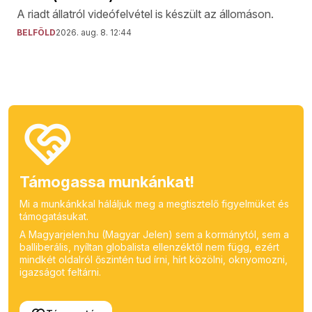
A riadt állatról videófelvétel is készült az állomáson.
BELFÖLD
2026. aug. 8. 12:44
Támogassa munkánkat!
Mi a munkánkkal háláljuk meg a megtisztelő figyelmüket és
támogatásukat.
A Magyarjelen.hu (Magyar Jelen) sem a kormánytól, sem a
balliberális, nyíltan globalista ellenzéktől nem függ, ezért
mindkét oldalról őszintén tud írni, hírt közölni, oknyomozni,
igazságot feltárni.