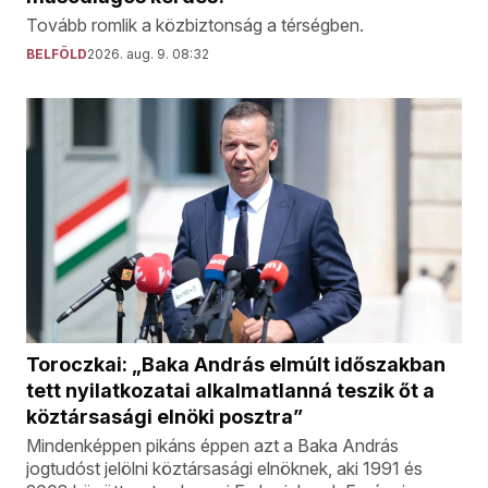
Tovább romlik a közbiztonság a térségben.
BELFÖLD
2026. aug. 9. 08:32
Toroczkai: „Baka András elmúlt időszakban
tett nyilatkozatai alkalmatlanná teszik őt a
köztársasági elnöki posztra”
Mindenképpen pikáns éppen azt a Baka András
jogtudóst jelölni köztársasági elnöknek, aki 1991 és