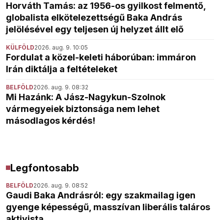
Horváth Tamás: az 1956-os gyilkost felmentő,
globalista elkötelezettségű Baka András
jelölésével egy teljesen új helyzet állt elő
KÜLFÖLD
2026. aug. 9. 10:05
Fordulat a közel-keleti háborúban: immáron
Irán diktálja a feltételeket
BELFÖLD
2026. aug. 9. 08:32
Mi Hazánk: A Jász-Nagykun-Szolnok
vármegyeiek biztonsága nem lehet
másodlagos kérdés!
Legfontosabb
BELFÖLD
2026. aug. 9. 08:52
Gaudi Baka Andrásról: egy szakmailag igen
gyenge képességű, masszívan liberális taláros
aktivista