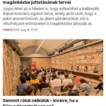
magánkézbe juttatásának tervei
Jogos lehet az a félelem is, hogy előkerülhet a balliberális
Bajnai-kormány egykori terve, amely arról szólt, hogy a
paksi atomerőművet, az állami gáztározókat, sőt a
vészhelyzeti erőműveket is magánkézbe játsszák át.
VIDEÓ
2026. aug. 8. 17:52
Semmit róluk nélkülük – kivéve, ha a