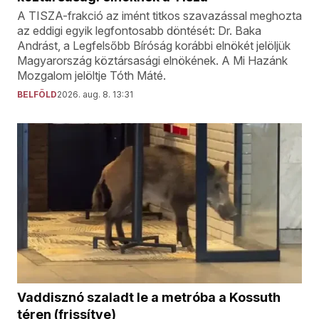
A TISZA-frakció az imént titkos szavazással meghozta
az eddigi egyik legfontosabb döntését: Dr. Baka
Andrást, a Legfelsőbb Bíróság korábbi elnökét jelöljük
Magyarország köztársasági elnökének. A Mi Hazánk
Mozgalom jelöltje Tóth Máté.
BELFÖLD
2026. aug. 8. 13:31
Vaddisznó szaladt le a metróba a Kossuth
téren (frissítve)