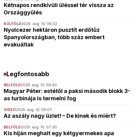
Kétnapos rendkívüli üléssel tér vissza az
Országgyűlés
KÜLFÖLD
2026. aug. 10. 06:32
Nyolcezer hektáron pusztít erdőtűz
Spanyolországban, több száz embert
evakuáltak
Legfontosabb
BELFÖLD
2026. aug. 10. 09:40
Magyar Péter: estétől a paksi második blokk 3-
as turbinája is termelni fog
VIDEÓ
2026. aug. 10. 09:07
Az aszály nagy üzlet! – De kinek és miért?
BELFÖLD
2026. aug. 10. 07:30
Kis híján meghalt egy kétgyermekes apa