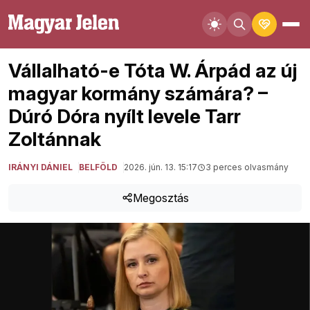
Vállalható-e Tóta W. Árpád az új
magyar kormány számára? –
Dúró Dóra nyílt levele Tarr
Zoltánnak
IRÁNYI DÁNIEL
BELFÖLD
2026. jún. 13. 15:17
3 perces olvasmány
Megosztás