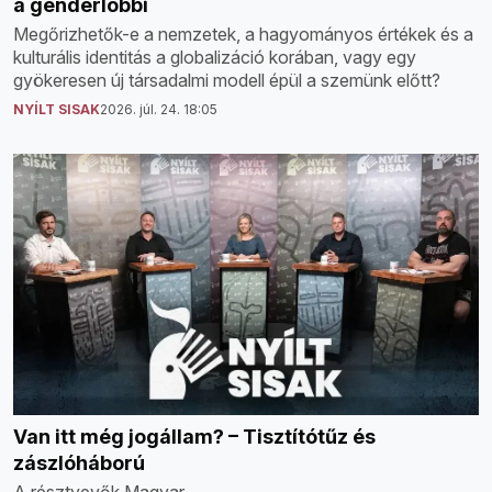
a genderlobbi
Megőrizhetők-e a nemzetek, a hagyományos értékek és a
kulturális identitás a globalizáció korában, vagy egy
gyökeresen új társadalmi modell épül a szemünk előtt?
NYÍLT SISAK
2026. júl. 24. 18:05
Van itt még jogállam? – Tisztítótűz és
zászlóháború