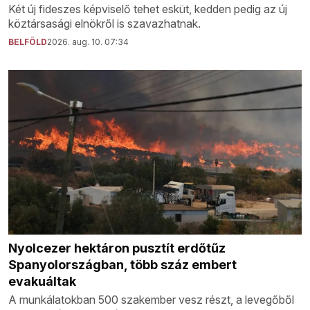
Két új fideszes képviselő tehet esküt, kedden pedig az új
köztársasági elnökről is szavazhatnak.
BELFÖLD
2026. aug. 10. 07:34
Nyolcezer hektáron pusztít erdőtűz
Spanyolországban, több száz embert
evakuáltak
A munkálatokban 500 szakember vesz részt, a levegőből