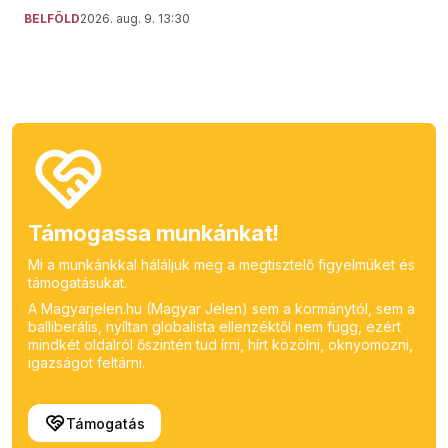
BELFÖLD
2026. aug. 9. 13:30
Támogassa munkánkat!
Mi a munkánkkal háláljuk meg a megtisztelő figyelmüket és
támogatásukat.
A Magyarjelen.hu (Magyar Jelen) sem a kormánytól, sem a
balliberális, nyíltan globalista ellenzéktől nem függ, ezért
mindkét oldalról őszintén tud írni, hírt közölni, oknyomozni,
igazságot feltárni.
Támogatás