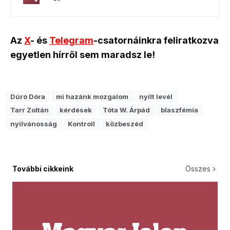
Az
X
- és
Telegram
-csatornáinkra feliratkozva
egyetlen hírről sem maradsz le!
Dúró Dóra
mi hazánk mozgalom
nyílt levél
Tarr Zoltán
kérdések
Tóta W. Árpád
blaszfémia
nyilvánosság
Kontroll
közbeszéd
További cikkeink
Összes