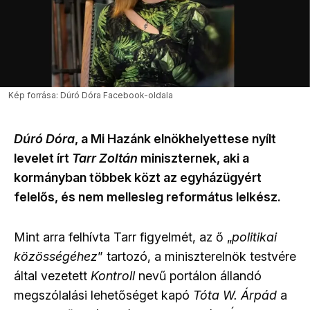
Kép forrása: Dúró Dóra Facebook-oldala
Dúró Dóra
, a Mi Hazánk elnökhelyettese nyílt
levelet írt
Tarr Zoltán
miniszternek, aki a
kormányban többek közt az egyházügyért
felelős, és nem mellesleg református lelkész.
Mint arra felhívta Tarr figyelmét, az ő „
politikai
közösségéhez
” tartozó, a miniszterelnök testvére
által vezetett
Kontroll
nevű portálon állandó
megszólalási lehetőséget kapó
Tóta W. Árpád
a