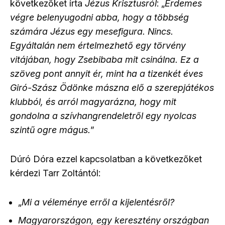
következőket írta
Jézus Krisztusról
: „
Érdemes
végre belenyugodni abba, hogy a többség
számára Jézus egy mesefigura. Nincs.
Egyáltalán nem értelmezhető egy törvény
vitájában, hogy Zsebibaba mit csinálna. Ez a
szöveg pont annyit ér, mint ha a tizenkét éves
Giró-Szász Ödönke mászna elő a szerepjátékos
klubból, és arról magyarázna, hogy mit
gondolna a szívhangrendeletről egy nyolcas
szintű ogre mágus.
”
Dúró Dóra ezzel kapcsolatban a következőket
kérdezi Tarr Zoltántól:
„
Mi a véleménye erről a kijelentésről?
Magyarországon, egy keresztény országban