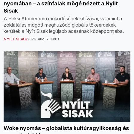
nyomában – a színfalak mögé nézett a Nyílt
Sisak
A Paksi Atomerőmű működésének kihívásai, valamint a
zöldátállás mögött meghúzódó globális tőkeérdekek
kerültek a Nyílt Sisak legújabb adásának középpontjába.
NYÍLT SISAK
2026. aug. 7. 18:01
Woke nyomás – globalista kultúragyilkosság és