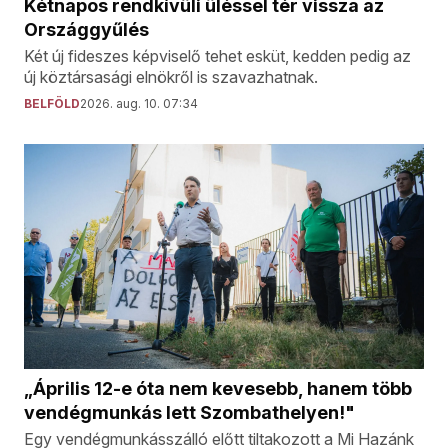
Kétnapos rendkívüli üléssel tér vissza az
Országgyűlés
Két új fideszes képviselő tehet esküt, kedden pedig az
új köztársasági elnökről is szavazhatnak.
BELFÖLD
2026. aug. 10. 07:34
„Április 12-e óta nem kevesebb, hanem több
vendégmunkás lett Szombathelyen!"
Egy vendégmunkásszálló előtt tiltakozott a Mi Hazánk