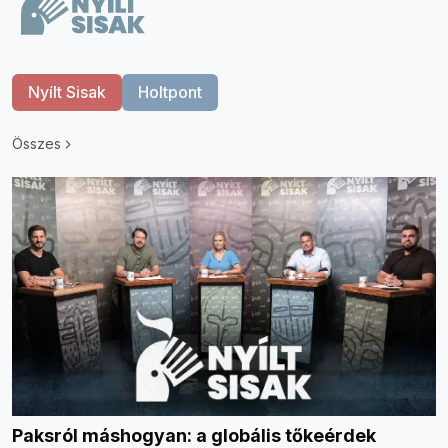
Nyílt Sisak
Holtpont
Összes
Paksról máshogyan: a globális tőkeérdek