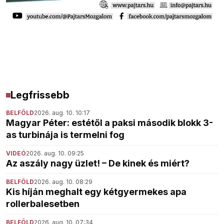
Legfrissebb
BELFÖLD
2026. aug. 10. 10:17
Magyar Péter: estétől a paksi második blokk 3-
as turbinája is termelni fog
VIDEÓ
2026. aug. 10. 09:25
Az aszály nagy üzlet! – De kinek és miért?
BELFÖLD
2026. aug. 10. 08:29
Kis híján meghalt egy kétgyermekes apa
rollerbalesetben
BELFÖLD
2026. aug. 10. 07:34