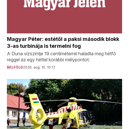
Magyar Péter: estétől a paksi második blokk
3-as turbinája is termelni fog
A Duna vízszintje 19 centiméterrel haladta meg hétfő
reggel az egy héttel korábbi mélypontot.
BELFÖLD
2026. aug. 10. 10:17