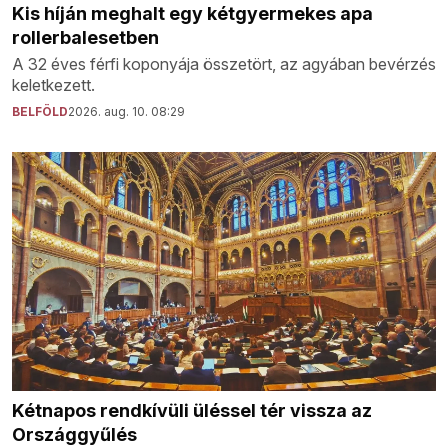
Kis híján meghalt egy kétgyermekes apa
rollerbalesetben
A 32 éves férfi koponyája összetört, az agyában bevérzés
keletkezett.
BELFÖLD
2026. aug. 10. 08:29
Kétnapos rendkívüli üléssel tér vissza az
Országgyűlés