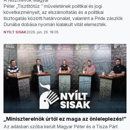
A résztvevők Magyar
Péter „Tisztítótűz ” műveletének politikai és jogi
következményeit, az elszámoltatás és a politikai
tisztogatás közötti határvonalat, valamint a Pride zászlók
Dunába dobása nyomán kialakult vitát elemezték.
NYÍLT SISAK
2026. jún. 26. 18:05
„Miniszterelnök úrtól ez maga az önleleplezés!”
Az adásban szóba került Magyar Péter és a Tisza Párt