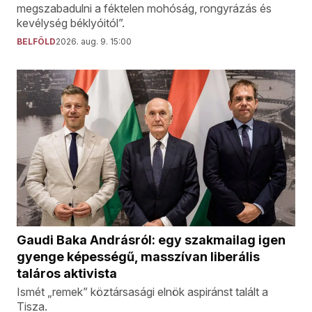
megszabadulni a féktelen mohóság, rongyrázás és
kevélység béklyóitól”.
BELFÖLD
2026. aug. 9. 15:00
Gaudi Baka Andrásról: egy szakmailag igen
gyenge képességű, masszívan liberális
taláros aktivista
Ismét „remek” köztársasági elnök aspiránst talált a
Tisza.