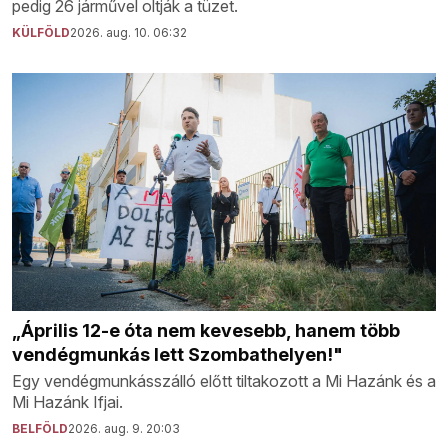
pedig 26 járművel oltják a tüzet.
KÜLFÖLD
2026. aug. 10. 06:32
„Április 12-e óta nem kevesebb, hanem több
vendégmunkás lett Szombathelyen!"
Egy vendégmunkásszálló előtt tiltakozott a Mi Hazánk és a
Mi Hazánk Ifjai.
BELFÖLD
2026. aug. 9. 20:03