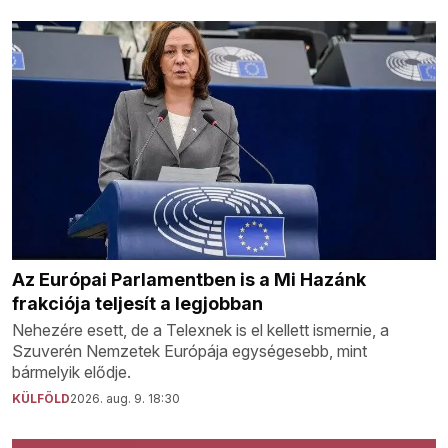
Az Európai Parlamentben is a Mi Hazánk
frakciója teljesít a legjobban
Nehezére esett, de a Telexnek is el kellett ismernie, a
Szuverén Nemzetek Európája egységesebb, mint
bármelyik elődje.
KÜLFÖLD
2026. aug. 9. 18:30