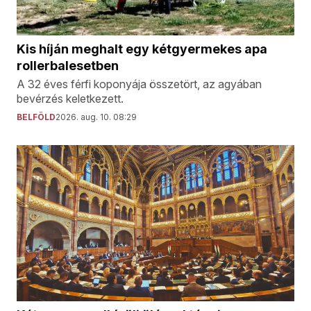
Kis híján meghalt egy kétgyermekes apa
rollerbalesetben
A 32 éves férfi koponyája összetört, az agyában
bevérzés keletkezett.
BELFÖLD
2026. aug. 10. 08:29