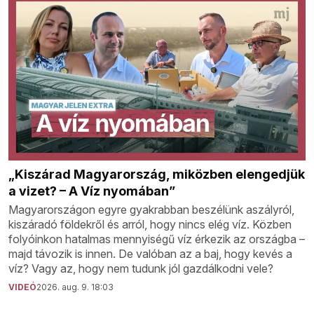
„Kiszárad Magyarország, miközben elengedjük
a vizet? – A Víz nyomában”
Magyarországon egyre gyakrabban beszélünk aszályról,
kiszáradó földekről és arról, hogy nincs elég víz. Közben
folyóinkon hatalmas mennyiségű víz érkezik az országba –
majd távozik is innen. De valóban az a baj, hogy kevés a
víz? Vagy az, hogy nem tudunk jól gazdálkodni vele?
VIDEÓ
2026. aug. 9. 18:03