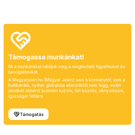
Támogassa munkánkat!
Mi a munkánkkal háláljuk meg a megtisztelő figyelmüket és
támogatásukat.
A Magyarjelen.hu (Magyar Jelen) sem a kormánytól, sem a
balliberális, nyíltan globalista ellenzéktől nem függ, ezért
mindkét oldalról őszintén tud írni, hírt közölni, oknyomozni,
igazságot feltárni.
Támogatás