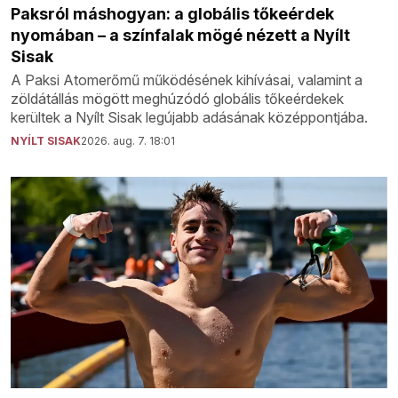
Paksról máshogyan: a globális tőkeérdek
nyomában – a színfalak mögé nézett a Nyílt
Sisak
A Paksi Atomerőmű működésének kihívásai, valamint a
zöldátállás mögött meghúzódó globális tőkeérdekek
kerültek a Nyílt Sisak legújabb adásának középpontjába.
NYÍLT SISAK
2026. aug. 7. 18:01