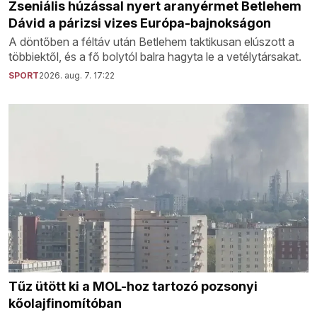
Zseniális húzással nyert aranyérmet Betlehem
Dávid a párizsi vizes Európa-bajnokságon
A döntőben a féltáv után Betlehem taktikusan elúszott a
többiektől, és a fő bolytól balra hagyta le a vetélytársakat.
SPORT
2026. aug. 7. 17:22
Tűz ütött ki a MOL-hoz tartozó pozsonyi
kőolajfinomítóban