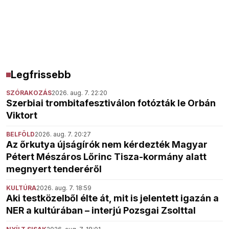
Legfrissebb
SZÓRAKOZÁS
2026. aug. 7. 22:20
Szerbiai trombitafesztiválon fotózták le Orbán
Viktort
BELFÖLD
2026. aug. 7. 20:27
Az őrkutya újságírók nem kérdezték Magyar
Pétert Mészáros Lőrinc Tisza-kormány alatt
megnyert tenderéről
KULTÚRA
2026. aug. 7. 18:59
Aki testközelből élte át, mit is jelentett igazán a
NER a kultúrában – interjú Pozsgai Zsolttal