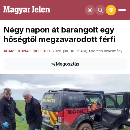
Négy napon át barangolt egy
hőségtől megzavarodott férfi
ADAME DONÁT
BELFÖLD
2026. jún. 30. 15:46
1 perces olvasmány
Megosztás