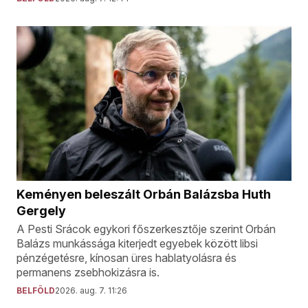
Keményen beleszált Orbán Balázsba Huth
Gergely
A Pesti Srácok egykori főszerkesztője szerint Orbán
Balázs munkássága kiterjedt egyebek között libsi
pénzégetésre, kínosan üres hablatyolásra és
permanens zsebhokizásra is.
BELFÖLD
2026. aug. 7. 11:26