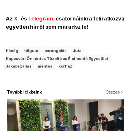
Az
X
- és
Telegram
-csatornáinkra feliratkozva
egyetlen hírről sem maradsz le!
hőség
hőguta
barangolás
Juta
Kaposvári Önkéntes Tűzoltó és Életmentő Egyesület
Jakabszállás
mentés
kórház
További cikkeink
Összes