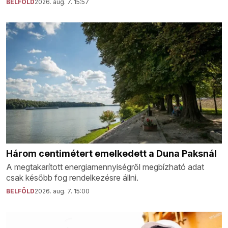
BELFÖLD
2026. aug. 7. 15:57
Három centimétert emelkedett a Duna Paksnál
A megtakarított energiamennyiségről megbízható adat
csak később fog rendelkezésre állni.
BELFÖLD
2026. aug. 7. 15:00