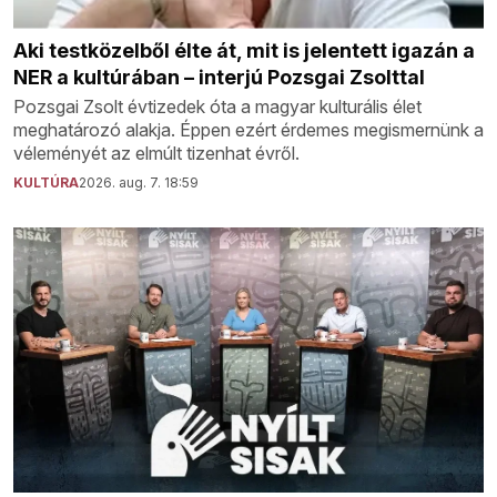
Aki testközelből élte át, mit is jelentett igazán a
NER a kultúrában – interjú Pozsgai Zsolttal
Pozsgai Zsolt évtizedek óta a magyar kulturális élet
meghatározó alakja. Éppen ezért érdemes megismernünk a
véleményét az elmúlt tizenhat évről.
KULTÚRA
2026. aug. 7. 18:59