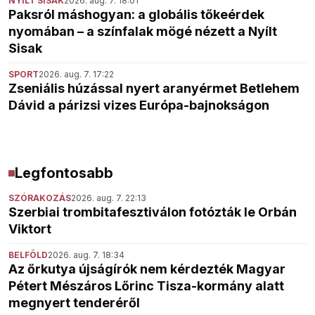
NYÍLT SISAK
2026. aug. 7. 18:01
Paksról máshogyan: a globális tőkeérdek
nyomában – a színfalak mögé nézett a Nyílt
Sisak
SPORT
2026. aug. 7. 17:22
Zseniális húzással nyert aranyérmet Betlehem
Dávid a párizsi vizes Európa-bajnokságon
Legfontosabb
SZÓRAKOZÁS
2026. aug. 7. 22:13
Szerbiai trombitafesztiválon fotózták le Orbán
Viktort
BELFÖLD
2026. aug. 7. 18:34
Az őrkutya újságírók nem kérdezték Magyar
Pétert Mészáros Lőrinc Tisza-kormány alatt
megnyert tenderéről