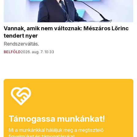
Vannak, amik nem változnak: Mészáros Lőrinc
tendert nyer
Rendszerváltás.
BELFÖLD
2026. aug. 7. 10:33
Támogassa munkánkat!
Mi a munkánkkal háláljuk meg a megtisztelő
figyelmüket és támogatásukat.