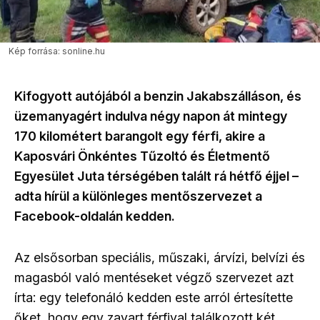
Kép forrása: sonline.hu
Kifogyott autójából a benzin Jakabszálláson, és
üzemanyagért indulva négy napon át mintegy
170 kilométert barangolt egy férfi, akire a
Kaposvári Önkéntes Tűzoltó és Életmentő
Egyesület Juta térségében talált rá hétfő éjjel –
adta hírül a különleges mentőszervezet a
Facebook-oldalán kedden.
Az elsősorban speciális, műszaki, árvízi, belvízi és
magasból való mentéseket végző szervezet azt
írta: egy telefonáló kedden este arról értesítette
őket, hogy egy zavart férfival találkozott két