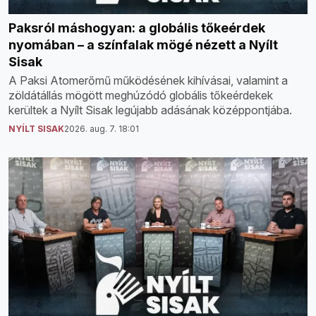
Paksról máshogyan: a globális tőkeérdek
nyomában – a színfalak mögé nézett a Nyílt
Sisak
A Paksi Atomerőmű működésének kihívásai, valamint a
zöldátállás mögött meghúzódó globális tőkeérdekek
kerültek a Nyílt Sisak legújabb adásának középpontjába.
NYÍLT SISAK
2026. aug. 7. 18:01