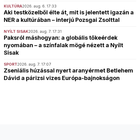
KULTÚRA
2026. aug. 6. 17:33
Aki testközelből élte át, mit is jelentett igazán a
NER a kultúrában – interjú Pozsgai Zsolttal
NYÍLT SISAK
2026. aug. 7. 17:31
Paksról máshogyan: a globális tőkeérdek
nyomában – a színfalak mögé nézett a Nyílt
Sisak
SPORT
2026. aug. 7. 17:07
Zseniális húzással nyert aranyérmet Betlehem
Dávid a párizsi vizes Európa-bajnokságon