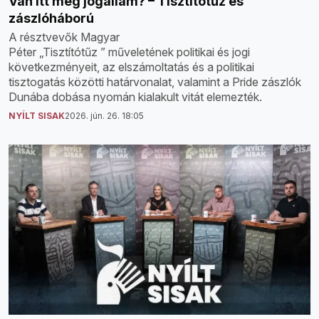
Van itt még jogállam? – Tisztítótűz és
zászlóháború
A résztvevők Magyar
Péter „Tisztítótűz ” műveletének politikai és jogi
következményeit, az elszámoltatás és a politikai
tisztogatás közötti határvonalat, valamint a Pride zászlók
Dunába dobása nyomán kialakult vitát elemezték.
NYÍLT SISAK
2026. jún. 26. 18:05