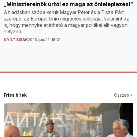
„Miniszterelnök úrtól ez maga az önleleplezés!”
Az adásban szóba került Magyar Péter és a Tisza Párt
szerepe, az Európai Unió migrációs politikája, valamint az
is, hogy mennyire átlátható a magyar politikai elit vagyoni
helyzete.
NYÍLT SISAK
2026. jún. 12. 18:12
Friss hírek
Összes