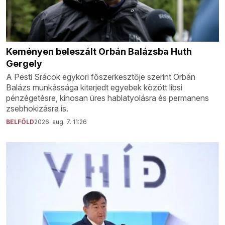
Keményen beleszált Orbán Balázsba Huth
Gergely
A Pesti Srácok egykori főszerkesztője szerint Orbán
Balázs munkássága kiterjedt egyebek között libsi
pénzégetésre, kínosan üres hablatyolásra és permanens
zsebhokizásra is.
BELFÖLD
2026. aug. 7. 11:26