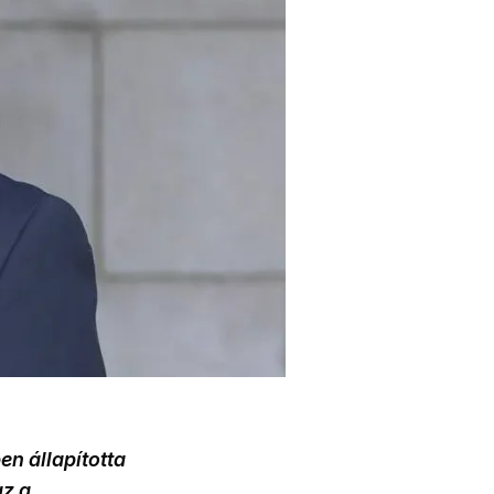
n állapította
az a