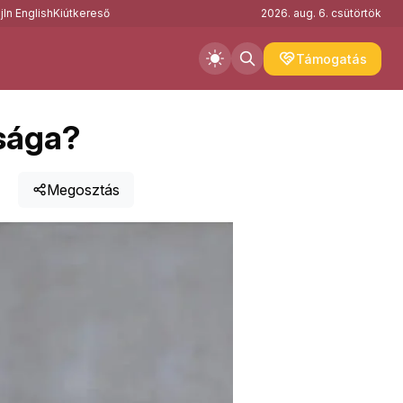
j
In English
Kiútkereső
2026. aug. 6. csütörtök
Támogatás
sága?
Megosztás