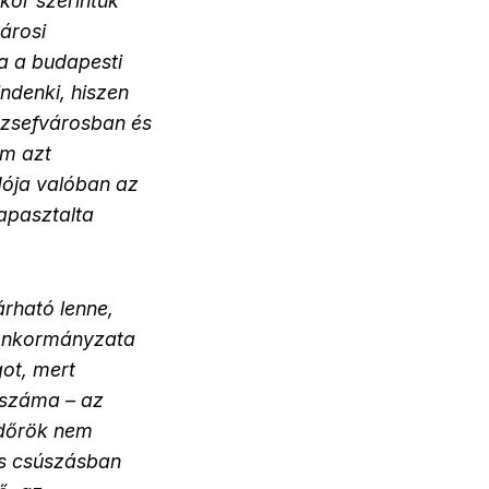
kor szerintük
árosi
ta a budapesti
ndenki, hiszen
Józsefvárosban és
em azt
dója valóban az
apasztalta
árható lenne,
 önkormányzata
got, mert
tszáma – az
ndőrök nem
is csúszásban