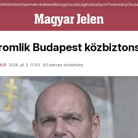
ülföld
Videó
Gyermekvédelem
Bűnügy
Gazdaság
Kultúra
Sport
Tudomány
Ökotá
romlik Budapest közbizton
ÖLD
2026. júl. 2. 17:03
3 perces olvasmány