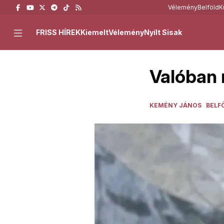
Vélemény
Belföld
K
FRISS HÍREK
Kiemelt
Vélemény
Nyílt Sisak
Valóban 
KEMÉNY JÁNOS
BELF