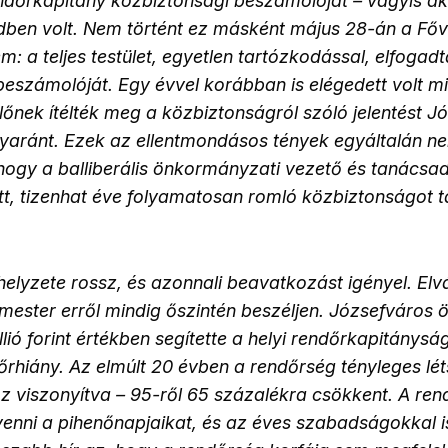
ndőrkapitány közbiztonsági beszámolóját – vagyis ak
ben volt. Nem történt ez másként május 28-án a Főv
: a teljes testület, egyetlen tartózkodással, elfogad
eszámolóját. Egy évvel korábban is elégedett volt mi
lőnek ítélték meg a közbiztonságról szóló jelentést 
yaránt. Ezek az ellentmondásos tények egyáltalán n
hogy a balliberális önkormányzati vezető és tanácsa
tt, tizenhat éve folyamatosan romló közbiztonságot t
elyzete rossz, és azonnali beavatkozást igényel. Elv
mester erről mindig őszintén beszéljen. Józsefváros
lió forint értékben segítette a helyi rendőrkapitánysá
őrhiány. Az elmúlt 20 évben a rendőrség tényleges lé
z viszonyítva – 95-ről 65 százalékra csökkent. A re
venni a pihenőnapjaikat, és az éves szabadságokkal 