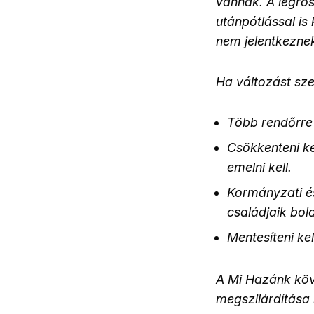
vannak. A legros
utánpótlással is
nem jelentkeznek
Ha változást sze
Több rendőrre 
Csökkenteni ke
emelni kell.
Kormányzati és
családjaik bol
Mentesíteni ke
A Mi Hazánk köv
megszilárdítása 