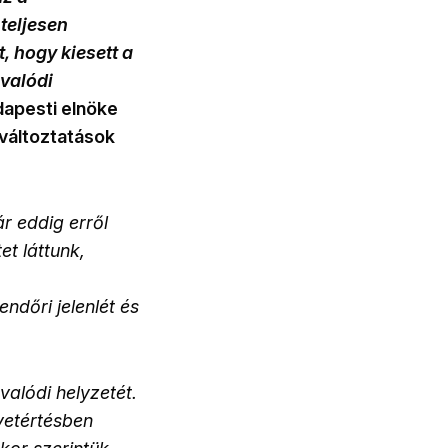
 teljesen
, hogy kiesett a
 valódi
dapesti elnöke
 változtatások
r eddig erről
t láttunk,
ndőri jelenlét és
valódi helyzetét.
yetértésben