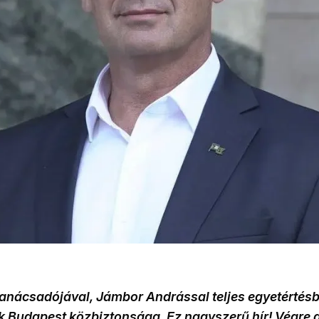
anácsadójával, Jámbor Andrással teljes egyetértésbe
k Budapest közbiztonsága. Ez nagyszerű hír! Végre 