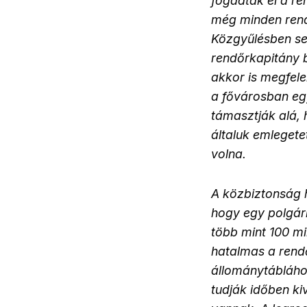
fogadták el a re
még minden rend
Közgyűlésben sem
rendőrkapitány b
akkor is megfele
a fővárosban eg
támasztják alá, 
általuk emlegete
volna.
A közbiztonság h
hogy egy polgár
több mint 100 mil
hatalmas a rend
állománytábláho
tudják időben ki