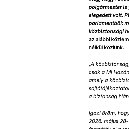
polgármester is 
elégedett volt. 
parlamentből: mo
közbiztonsági h
az alábbi közle
nélkül közlünk
.
„
A közbiztonságg
csak a Mi Hazánk
amely a közbizto
sajtótájékoztató
a biztonság hiány
Igazi öröm, hogy
2026. május 28-á