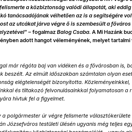
felismerte a közbiztonság valódi állapotát, aki eddig
Pikó tanácsadójának vélhetően az is a segítségére volt
st az utcákat járva végre ő is szembesült a főváros
elyzetével
” – fogalmaz
Balog Csaba
. A Mi Hazánk bu
ményben adott hangot véleményének,
melyet tartalmi
al már régóta baj van vidéken és a fővárosban is, bá
 beszélt. Az elmúlt időszakban számtalan olyan esete
nság elégtelenségét bizonyította. Közleményeinkkel,
inkkal és tiltakozó felvonulásainkkal folyamatosan a re
ára hívtuk fel a figyelmet.
 a polgármester úr végre felismerte választókerülete 
n Józsefváros testületi ülésén ugyanis még teljes eg