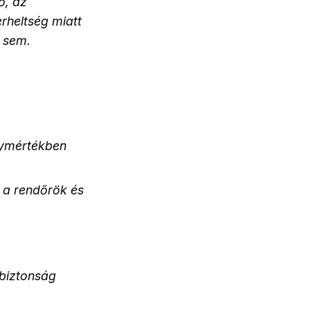
ő, az
erheltség miatt
a sem.
agymértékben
i a rendőrök és
zbiztonság