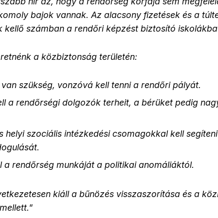
szabb hír az, hogy a rendőrség korfája sem megfelel
 komoly bajok vannak. Az alacsony fizetések és a túlt
 kellő számban a rendőri képzést biztosító iskolákb
retnénk a közbiztonság területén:
van szükség, vonzóvá kell tenni a rendőri pályát.
ll a rendőrségi dolgozók terheit, a bérüket pedig n
 helyi szociális intézkedési csomagokkal kell segíten
dogulását.
ll a rendőrség munkáját a politikai anomáliáktól.
etkezetesen kiáll a bűnözés visszaszorítása és a kö
mellett.
”