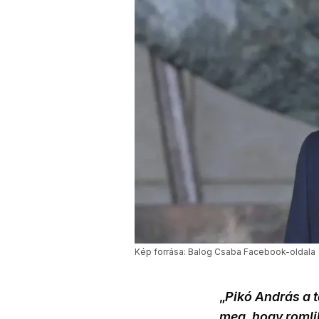
Kép forrása: Balog Csaba Facebook-oldala
„
Pikó András a t
meg, hogy romli