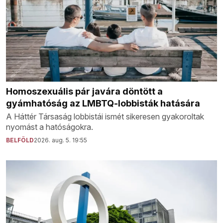
Homoszexuális pár javára döntött a
gyámhatóság az LMBTQ-lobbisták hatására
A Háttér Társaság lobbistái ismét sikeresen gyakoroltak
nyomást a hatóságokra.
BELFÖLD
2026. aug. 5. 19:55