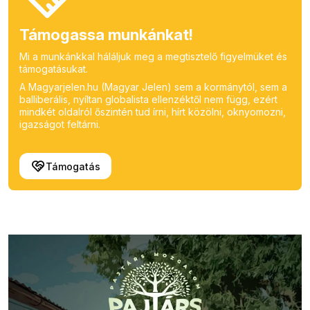
Támogassa munkánkat!
Mi a munkánkkal háláljuk meg a megtisztelő figyelmüket és
támogatásukat.
A Magyarjelen.hu (Magyar Jelen) sem a kormánytól, sem a
balliberális, nyíltan globalista ellenzéktől nem függ, ezért
mindkét oldalról őszintén tud írni, hírt közölni, oknyomozni,
igazságot feltárni.
Támogatás