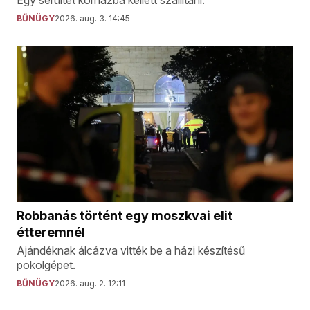
Egy sérültet kórházba kellett szállítani.
BŰNÜGY
2026. aug. 3. 14:45
Robbanás történt egy moszkvai elit
étteremnél
Ajándéknak álcázva vitték be a házi készítésű
pokolgépet.
BŰNÜGY
2026. aug. 2. 12:11