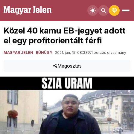
Közel 40 kamu EB-jegyet adott
el egy profitorientált férfi
MAGYAR JELEN
BŰNÜGY
2021. jún. 15. 08:33
1 perces olvasmány
Megosztás