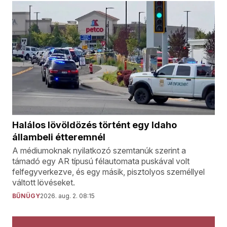
Halálos lövöldözés történt egy Idaho
állambeli étteremnél
A médiumoknak nyilatkozó szemtanúk szerint a
támadó egy AR típusú félautomata puskával volt
felfegyverkezve, és egy másik, pisztolyos személlyel
váltott lövéseket.
BŰNÜGY
2026. aug. 2. 08:15