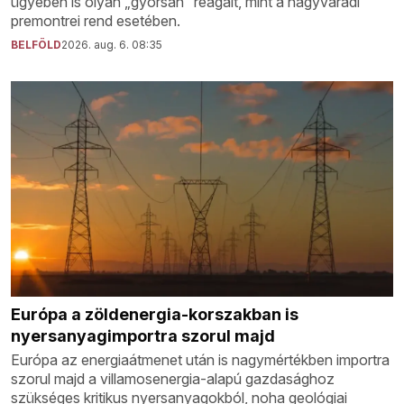
ügyében is olyan „gyorsan” reagált, mint a nagyváradi
premontrei rend esetében.
BELFÖLD
2026. aug. 6. 08:35
Európa a zöldenergia-korszakban is
nyersanyagimportra szorul majd
Európa az energiaátmenet után is nagymértékben importra
szorul majd a villamosenergia-alapú gazdasághoz
szükséges kritikus nyersanyagokból, noha geológiai