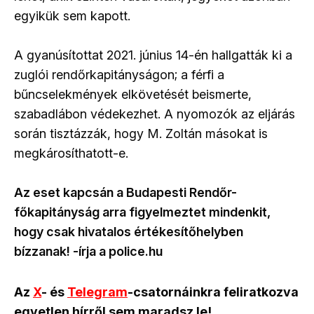
egyikük sem kapott.
A gyanúsítottat 2021. június 14-én hallgatták ki a
zuglói rendőrkapitányságon; a férfi a
bűncselekmények elkövetését beismerte,
szabadlábon védekezhet. A nyomozók az eljárás
során tisztázzák, hogy M. Zoltán másokat is
megkárosíthatott-e.
Az eset kapcsán a Budapesti Rendőr-
főkapitányság arra figyelmeztet mindenkit,
hogy csak hivatalos értékesítőhelyben
bízzanak! -írja a police.hu
Az
X
- és
Telegram
-csatornáinkra feliratkozva
egyetlen hírről sem maradsz le!