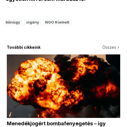
bűnügy
cigány
NGO Kiemelt
További cikkeink
Összes
Menedékjogért bombafenyegetés – így