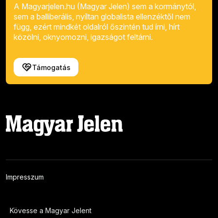
A Magyarjelen.hu (Magyar Jelen) sem a kormánytól,
sem a balliberális, nyíltan globalista ellenzéktől nem
függ, ezért mindkét oldalról őszintén tud írni, hírt
közölni, oknyomozni, igazságot feltárni.
Támogatás
Impresszum
Kövesse a Magyar Jelent