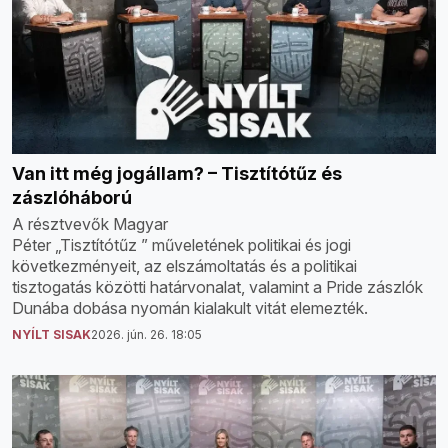
Van itt még jogállam? – Tisztítótűz és
zászlóháború
A résztvevők Magyar
Péter „Tisztítótűz ” műveletének politikai és jogi
következményeit, az elszámoltatás és a politikai
tisztogatás közötti határvonalat, valamint a Pride zászlók
Dunába dobása nyomán kialakult vitát elemezték.
NYÍLT SISAK
2026. jún. 26. 18:05