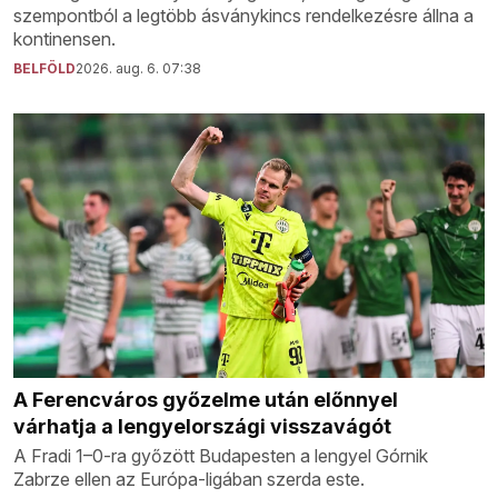
szempontból a legtöbb ásványkincs rendelkezésre állna a
kontinensen.
BELFÖLD
2026. aug. 6. 07:38
A Ferencváros győzelme után előnnyel
várhatja a lengyelországi visszavágót
A Fradi 1–0-ra győzött Budapesten a lengyel Górnik
Zabrze ellen az Európa-ligában szerda este.