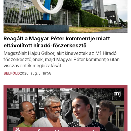
Reagált a Magyar Péter kommentje miatt
eltávolított híradó-főszerkesztő
Megszólalt Hajdú Gábor, akit kineveztek az M1 Híradó
főszerkesztőjének, majd Magyar Péter kommentje után
visszavonták megbízatását.
BELFÖLD
2026. aug. 5. 18:58