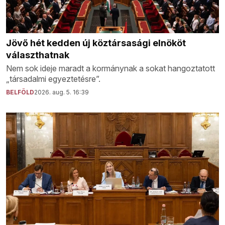
Jövő hét kedden új köztársasági elnököt
választhatnak
Nem sok ideje maradt a kormánynak a sokat hangoztatott
„társadalmi egyeztetésre”.
BELFÖLD
2026. aug. 5. 16:39