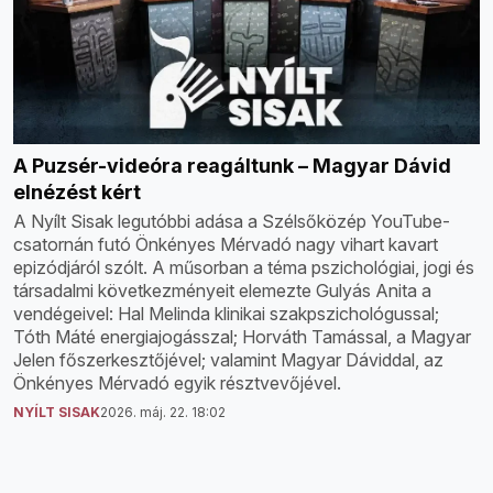
A Puzsér-videóra reagáltunk – Magyar Dávid
elnézést kért
A Nyílt Sisak legutóbbi adása a Szélsőközép YouTube-
csatornán futó Önkényes Mérvadó nagy vihart kavart
epizódjáról szólt. A műsorban a téma pszichológiai, jogi és
társadalmi következményeit elemezte Gulyás Anita a
vendégeivel: Hal Melinda klinikai szakpszichológussal;
Tóth Máté energiajogásszal; Horváth Tamással, a Magyar
Jelen főszerkesztőjével; valamint Magyar Dáviddal, az
Önkényes Mérvadó egyik résztvevőjével.
NYÍLT SISAK
2026. máj. 22. 18:02