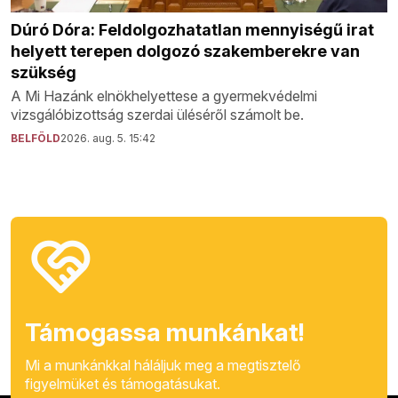
Dúró Dóra: Feldolgozhatatlan mennyiségű irat
helyett terepen dolgozó szakemberekre van
szükség
A Mi Hazánk elnökhelyettese a gyermekvédelmi
vizsgálóbizottság szerdai üléséről számolt be.
BELFÖLD
2026. aug. 5. 15:42
Támogassa munkánkat!
Mi a munkánkkal háláljuk meg a megtisztelő
figyelmüket és támogatásukat.