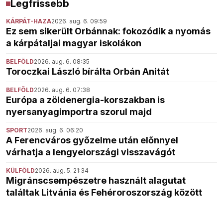
Legfrissebb
KÁRPÁT-HAZA
2026. aug. 6. 09:59
Ez sem sikerült Orbánnak: fokozódik a nyomás
a kárpátaljai magyar iskolákon
BELFÖLD
2026. aug. 6. 08:35
Toroczkai László bírálta Orbán Anitát
BELFÖLD
2026. aug. 6. 07:38
Európa a zöldenergia-korszakban is
nyersanyagimportra szorul majd
SPORT
2026. aug. 6. 06:20
A Ferencváros győzelme után előnnyel
várhatja a lengyelországi visszavágót
KÜLFÖLD
2026. aug. 5. 21:34
Migránscsempészetre használt alagutat
találtak Litvánia és Fehéroroszország között