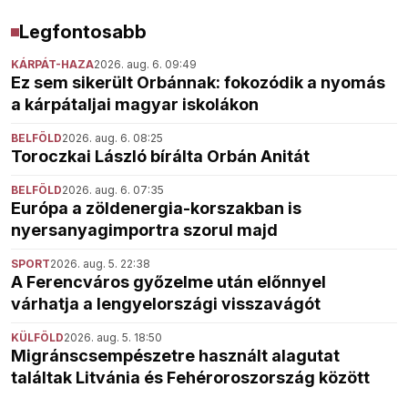
Legfontosabb
KÁRPÁT-HAZA
2026. aug. 6. 09:49
Ez sem sikerült Orbánnak: fokozódik a nyomás
a kárpátaljai magyar iskolákon
BELFÖLD
2026. aug. 6. 08:25
Toroczkai László bírálta Orbán Anitát
BELFÖLD
2026. aug. 6. 07:35
Európa a zöldenergia-korszakban is
nyersanyagimportra szorul majd
SPORT
2026. aug. 5. 22:38
A Ferencváros győzelme után előnnyel
várhatja a lengyelországi visszavágót
KÜLFÖLD
2026. aug. 5. 18:50
Migránscsempészetre használt alagutat
találtak Litvánia és Fehéroroszország között