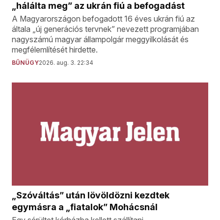
„hálálta meg” az ukrán fiú a befogadást
A Magyarországon befogadott 16 éves ukrán fiú az
általa „új generációs tervnek” nevezett programjában
nagyszámú magyar állampolgár meggyilkolását és
megfélemlítését hirdette.
BŰNÜGY
2026. aug. 3. 22:34
„Szóváltás” után lövöldözni kezdtek
egymásra a „fiatalok” Mohácsnál