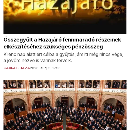
Összegyűlt a Hazajáró fennmaradó részeinek
elkészítéséhez szükséges pénzösszeg
Kilenc nap alatt ért célba a gyűjtés, ám itt még nincs vége,
a jövőre nézve is vannak terveik.
KÁRPÁT-HAZA
2026. aug. 5. 17:16