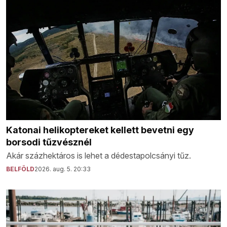
Katonai helikoptereket kellett bevetni egy
borsodi tűzvésznél
Akár százhektáros is lehet a dédestapolcsányi tűz.
BELFÖLD
2026. aug. 5. 20:33