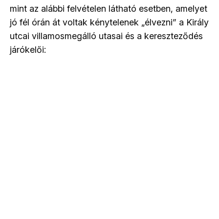
mint az alábbi felvételen látható esetben, amelyet
jó fél órán át voltak kénytelenek „élvezni” a Király
utcai villamosmegálló utasai és a kereszteződés
járókelői: