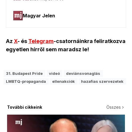
Az
X
- és
Telegram
-csatornáinkra feliratkozva
egyetlen hírről sem maradsz le!
31. Budapest Pride
videó
deviánsvonaglás
LMBTQ-propaganda
ellenakciók
hazafias szervezetek
További cikkeink
Összes