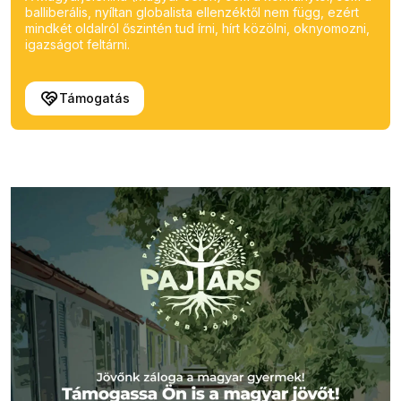
balliberális, nyíltan globalista ellenzéktől nem függ, ezért
mindkét oldalról őszintén tud írni, hírt közölni, oknyomozni,
igazságot feltárni.
Támogatás