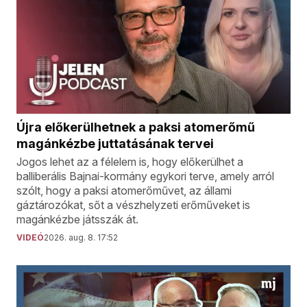
Újra előkerülhetnek a paksi atomerőmű
magánkézbe juttatásának tervei
Jogos lehet az a félelem is, hogy előkerülhet a
balliberális Bajnai-kormány egykori terve, amely arról
szólt, hogy a paksi atomerőművet, az állami
gáztározókat, sőt a vészhelyzeti erőműveket is
magánkézbe játsszák át.
VIDEÓ
2026. aug. 8. 17:52