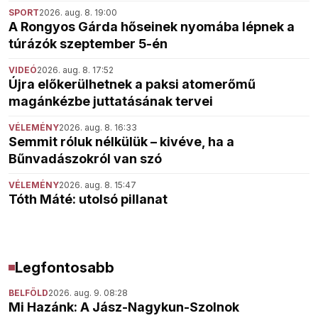
SPORT
2026. aug. 8. 19:00
A Rongyos Gárda hőseinek nyomába lépnek a
túrázók szeptember 5-én
VIDEÓ
2026. aug. 8. 17:52
Újra előkerülhetnek a paksi atomerőmű
magánkézbe juttatásának tervei
VÉLEMÉNY
2026. aug. 8. 16:33
Semmit róluk nélkülük – kivéve, ha a
Bűnvadászokról van szó
VÉLEMÉNY
2026. aug. 8. 15:47
Tóth Máté: utolsó pillanat
Legfontosabb
BELFÖLD
2026. aug. 9. 08:28
Mi Hazánk: A Jász-Nagykun-Szolnok