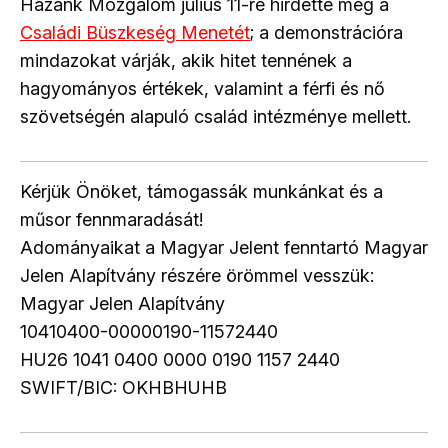
Hazánk Mozgalom július 11-re hirdette meg a
Családi Büszkeség Menetét
; a demonstrációra
mindazokat várják, akik hitet tennének a
hagyományos értékek, valamint a férfi és nő
szövetségén alapuló család intézménye mellett.
Kérjük Önöket, támogassák munkánkat és a
műsor fennmaradását!
Adományaikat a Magyar Jelent fenntartó Magyar
Jelen Alapítvány részére örömmel vesszük:
Magyar Jelen Alapítvány
10410400-00000190-11572440
HU26 1041 0400 0000 0190 1157 2440
SWIFT/BIC: OKHBHUHB