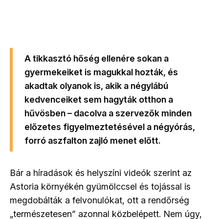
A tikkasztó hőség ellenére sokan a
gyermekeiket is magukkal hozták, és
akadtak olyanok is, akik a négylábú
kedvenceiket sem hagyták otthon a
hűvösben – dacolva a szervezők minden
előzetes figyelmeztetésével a négyórás,
forró aszfalton zajló menet előtt.
Bár a híradások és helyszíni videók szerint az
Astoria környékén gyümölccsel és tojással is
megdobálták a felvonulókat, ott a rendőrség
„természetesen” azonnal közbelépett. Nem úgy,