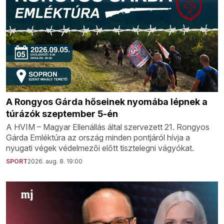
A Rongyos Gárda hőseinek nyomába lépnek a
túrázók szeptember 5-én
A HVIM – Magyar Ellenállás által szervezett 21. Rongyos
Gárda Emléktúra az ország minden pontjáról hívja a
nyugati végek védelmezői előtt tisztelegni vágyókat.
SPORT
2026. aug. 8. 19:00