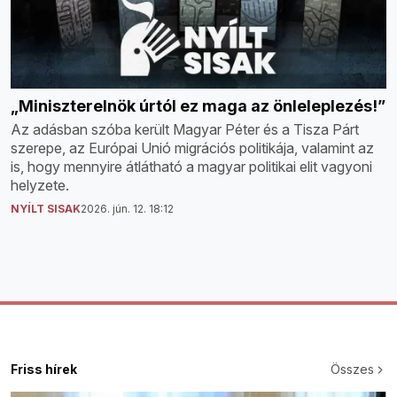
„Miniszterelnök úrtól ez maga az önleleplezés!”
Az adásban szóba került Magyar Péter és a Tisza Párt
szerepe, az Európai Unió migrációs politikája, valamint az
is, hogy mennyire átlátható a magyar politikai elit vagyoni
helyzete.
NYÍLT SISAK
2026. jún. 12. 18:12
Friss hírek
Összes