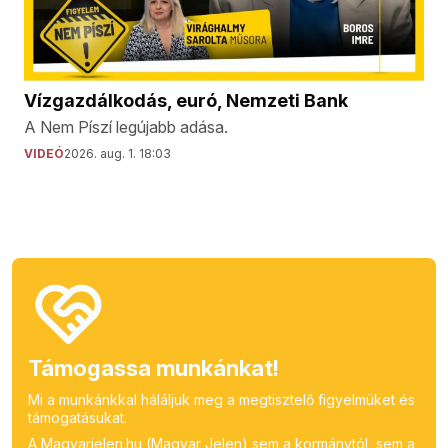
Vízgazdálkodás, euró, Nemzeti Bank
A Nem Píszí legújabb adása.
VIDEÓ
2026. aug. 1. 18:03
Támogassa munkánkat!
Mi a munkánkkal háláljuk meg a megtisztelő figyelmüket és
támogatásukat.
A Magyarjelen.hu (Magyar Jelen) sem a kormánytól, sem a