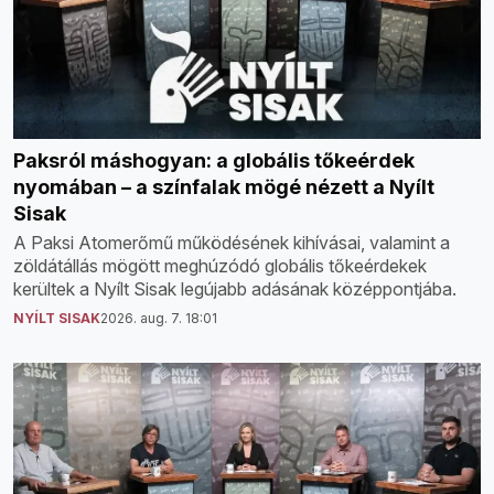
Paksról máshogyan: a globális tőkeérdek
nyomában – a színfalak mögé nézett a Nyílt
Sisak
A Paksi Atomerőmű működésének kihívásai, valamint a
zöldátállás mögött meghúzódó globális tőkeérdekek
kerültek a Nyílt Sisak legújabb adásának középpontjába.
NYÍLT SISAK
2026. aug. 7. 18:01