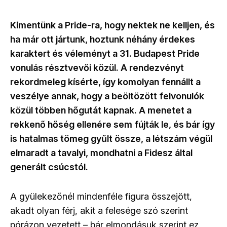
Kimentünk a Pride-ra, hogy nektek ne kelljen, és
ha már ott jártunk, hoztunk néhány érdekes
karaktert és véleményt a 31. Budapest Pride
vonulás résztvevői közül. A rendezvényt
rekordmeleg kísérte, így komolyan fennállt a
veszélye annak, hogy a beöltözött felvonulók
közül többen hőgutát kapnak. A menetet a
rekkenő hőség ellenére sem fújták le, és bár így
is hatalmas tömeg gyűlt össze, a létszám végül
elmaradt a tavalyi, mondhatni a Fidesz által
generált csúcstól.
A gyülekezőnél mindenféle figura összejött,
akadt olyan férj, akit a felesége szó szerint
pórázon vezetett – bár elmondásuk szerint ez