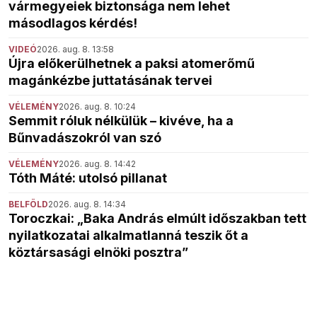
vármegyeiek biztonsága nem lehet
másodlagos kérdés!
VIDEÓ
2026. aug. 8. 13:58
Újra előkerülhetnek a paksi atomerőmű
magánkézbe juttatásának tervei
VÉLEMÉNY
2026. aug. 8. 10:24
Semmit róluk nélkülük – kivéve, ha a
Bűnvadászokról van szó
VÉLEMÉNY
2026. aug. 8. 14:42
Tóth Máté: utolsó pillanat
BELFÖLD
2026. aug. 8. 14:34
Toroczkai: „Baka András elmúlt időszakban tett
nyilatkozatai alkalmatlanná teszik őt a
köztársasági elnöki posztra”