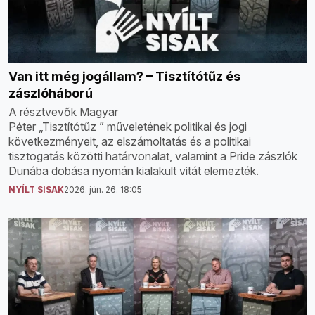
Van itt még jogállam? – Tisztítótűz és
zászlóháború
A résztvevők Magyar
Péter „Tisztítótűz ” műveletének politikai és jogi
következményeit, az elszámoltatás és a politikai
tisztogatás közötti határvonalat, valamint a Pride zászlók
Dunába dobása nyomán kialakult vitát elemezték.
NYÍLT SISAK
2026. jún. 26. 18:05