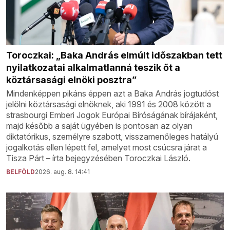
Toroczkai: „Baka András elmúlt időszakban tett
nyilatkozatai alkalmatlanná teszik őt a
köztársasági elnöki posztra”
Mindenképpen pikáns éppen azt a Baka András jogtudóst
jelölni köztársasági elnöknek, aki 1991 és 2008 között a
strasbourgi Emberi Jogok Európai Bíróságának bírájaként,
majd később a saját ügyében is pontosan az olyan
diktatórikus, személyre szabott, visszamenőleges hatályú
jogalkotás ellen lépett fel, amelyet most csúcsra járat a
Tisza Párt – írta bejegyzésében Toroczkai László.
BELFÖLD
2026. aug. 8. 14:41