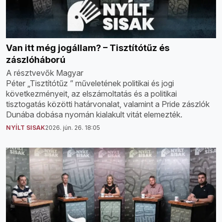
Van itt még jogállam? – Tisztítótűz és
zászlóháború
A résztvevők Magyar
Péter „Tisztítótűz ” műveletének politikai és jogi
következményeit, az elszámoltatás és a politikai
tisztogatás közötti határvonalat, valamint a Pride zászlók
Dunába dobása nyomán kialakult vitát elemezték.
NYÍLT SISAK
2026. jún. 26. 18:05