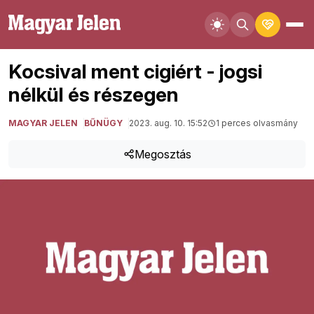
Kocsival ment cigiért - jogsi
nélkül és részegen
MAGYAR JELEN
BŰNÜGY
2023. aug. 10. 15:52
1 perces olvasmány
Megosztás