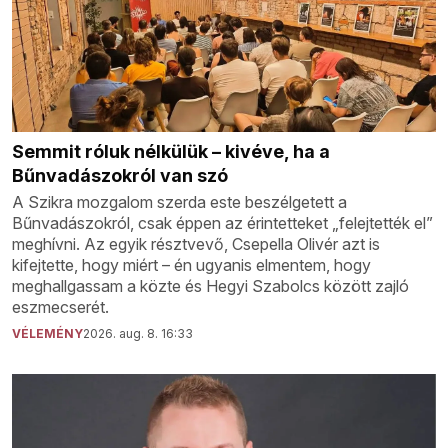
Semmit róluk nélkülük – kivéve, ha a
Bűnvadászokról van szó
A Szikra mozgalom szerda este beszélgetett a
Bűnvadászokról, csak éppen az érintetteket „felejtették el”
meghívni. Az egyik résztvevő, Csepella Olivér azt is
kifejtette, hogy miért – én ugyanis elmentem, hogy
meghallgassam a közte és Hegyi Szabolcs között zajló
eszmecserét.
VÉLEMÉNY
2026. aug. 8. 16:33