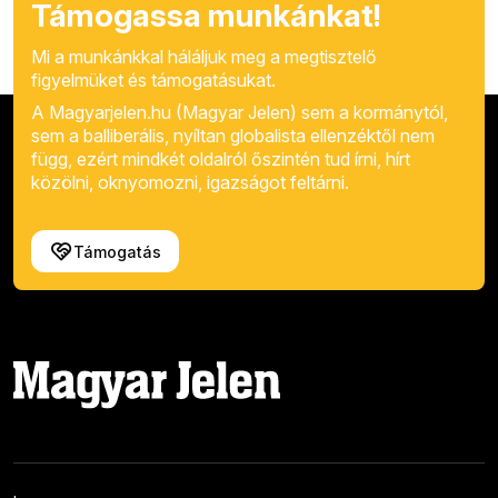
Támogassa munkánkat!
Mi a munkánkkal háláljuk meg a megtisztelő
figyelmüket és támogatásukat.
A Magyarjelen.hu (Magyar Jelen) sem a kormánytól,
sem a balliberális, nyíltan globalista ellenzéktől nem
függ, ezért mindkét oldalról őszintén tud írni, hírt
közölni, oknyomozni, igazságot feltárni.
Támogatás