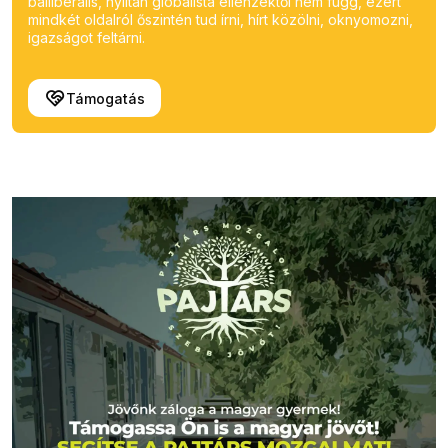
balliberális, nyíltan globalista ellenzéktől nem függ, ezért
mindkét oldalról őszintén tud írni, hírt közölni, oknyomozni,
igazságot feltárni.
Támogatás