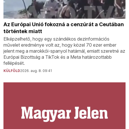
Az Európai Unió fokozná a cenzúrát a Ceutában
történtek miatt
Elképzelhető, hogy egy szándékos dezinformációs
művelet eredménye volt az, hogy közel 70 ezer ember
jelent meg a marokkói-spanyol határnál, emiatt szeretné az
Európai Bizottság a TikTok és a Meta határozottabb
fellépését.
KÜLFÖLD
2026. aug. 8. 09:41