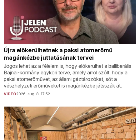
Újra előkerülhetnek a paksi atomerőmű
magánkézbe juttatásának tervei
Jogos lehet az a félelem is, hogy előkerülhet a balliberális
Bajnai-kormány egykori terve, amely arról szólt, hogy a
paksi atomerőművet, az állami gáztározókat, sőt a
vészhelyzeti erőműveket is magánkézbe játsszák át.
VIDEÓ
2026. aug. 8. 17:52