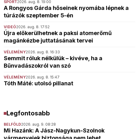
SPORT
2026. aug. 8. 19:00
A Rongyos Gárda hőseinek nyomába lépnek a
túrázók szeptember 5-én
VIDEÓ
2026. aug. 8. 17:52
Újra előkerülhetnek a paksi atomerőmű
magánkézbe juttatásának tervei
VÉLEMÉNY
2026. aug. 8. 16:33
Semmit róluk nélkülük – kivéve, ha a
Bűnvadászokról van szó
VÉLEMÉNY
2026. aug. 8. 15:47
Tóth Máté: utolsó pillanat
Legfontosabb
BELFÖLD
2026. aug. 9. 08:28
Mi Hazánk: A Jász-Nagykun-Szolnok
vármegyeiek biztonsága nem lehet