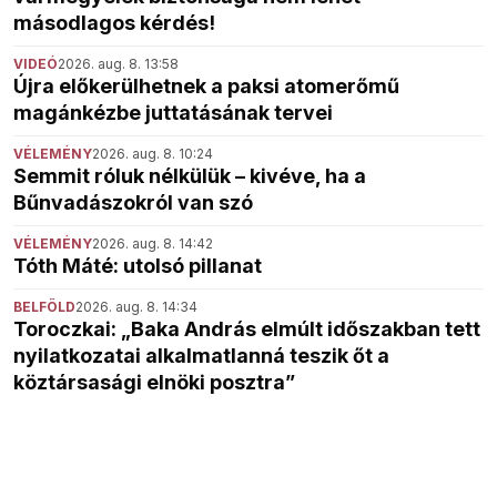
másodlagos kérdés!
VIDEÓ
2026. aug. 8. 13:58
Újra előkerülhetnek a paksi atomerőmű
magánkézbe juttatásának tervei
VÉLEMÉNY
2026. aug. 8. 10:24
Semmit róluk nélkülük – kivéve, ha a
Bűnvadászokról van szó
VÉLEMÉNY
2026. aug. 8. 14:42
Tóth Máté: utolsó pillanat
BELFÖLD
2026. aug. 8. 14:34
Toroczkai: „Baka András elmúlt időszakban tett
nyilatkozatai alkalmatlanná teszik őt a
köztársasági elnöki posztra”