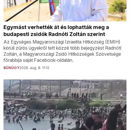
Egymást verhették át és lophatták meg a
budapesti zsidók Radnóti Zoltán szerint
Az Egységes Magyarországi Izraelita Hitközség (EMIH)
körüli zűrös ügyekről tett közzé több bejegyzést Radnóti
Zoltán, a Magyarországi Zsidó Hitközségek Szövetsége
főrabbija saját Facebook-oldalán.
BŰNÜGY
2026. aug. 8. 11:12