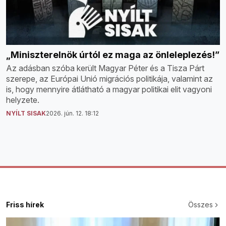
„Miniszterelnök úrtól ez maga az önleleplezés!”
Az adásban szóba került Magyar Péter és a Tisza Párt
szerepe, az Európai Unió migrációs politikája, valamint az
is, hogy mennyire átlátható a magyar politikai elit vagyoni
helyzete.
NYÍLT SISAK
2026. jún. 12. 18:12
Friss hírek
Összes