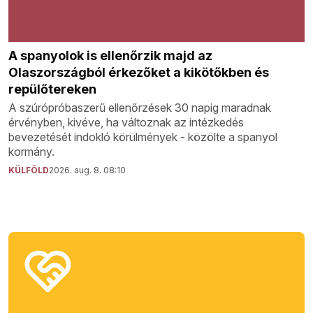
A spanyolok is ellenőrzik majd az
Olaszországból érkezőket a kikötőkben és
repülőtereken
A szúrópróbaszerű ellenőrzések 30 napig maradnak
érvényben, kivéve, ha változnak az intézkedés
bevezetését indokló körülmények - közölte a spanyol
kormány.
KÜLFÖLD
2026. aug. 8. 08:10