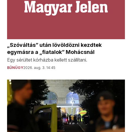
„Szóváltás” után lövöldözni kezdtek
egymásra a „fiatalok” Mohácsnál
Egy sérültet kórházba kellett szállítani.
BŰNÜGY
2026. aug. 3. 14:45