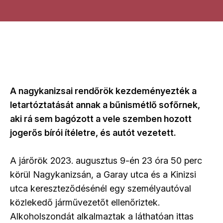
A nagykanizsai rendőrök kezdeményezték a
letartóztatását annak a bűnismétlő sofőrnek,
aki rá sem bagózott a vele szemben hozott
jogerős bírói ítéletre, és autót vezetett.
A járőrök 2023. augusztus 9-én 23 óra 50 perc
körül Nagykanizsán, a Garay utca és a Kinizsi
utca kereszteződésénél egy személyautóval
közlekedő járművezetőt ellenőriztek.
Alkoholszondát alkalmaztak a láthatóan ittas