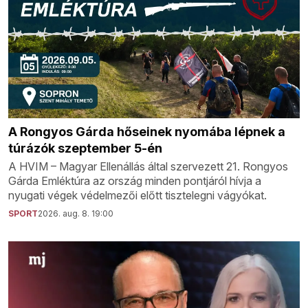
A Rongyos Gárda hőseinek nyomába lépnek a
túrázók szeptember 5-én
A HVIM – Magyar Ellenállás által szervezett 21. Rongyos
Gárda Emléktúra az ország minden pontjáról hívja a
nyugati végek védelmezői előtt tisztelegni vágyókat.
SPORT
2026. aug. 8. 19:00