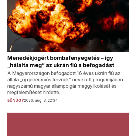
Menedékjogért bombafenyegetés – így
„hálálta meg” az ukrán fiú a befogadást
A Magyarországon befogadott 16 éves ukrán fiú az
általa „új generációs tervnek” nevezett programjában
nagyszámú magyar állampolgár meggyilkolását és
megfélemlítését hirdette.
BŰNÜGY
2026. aug. 3. 22:34