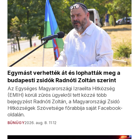
Egymást verhették át és lophatták meg a
budapesti zsidók Radnóti Zoltán szerint
Az Egységes Magyarországi Izraelita Hitközség
(EMIH) körüli zűrös ügyekről tett közzé több
bejegyzést Radnóti Zoltán, a Magyarországi Zsidó
Hitközségek Szövetsége főrabbija saját Facebook-
oldalán.
BŰNÜGY
2026. aug. 8. 11:12