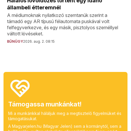
Halálos lövöldözés történt egy Idaho
állambeli étteremnél
A médiumoknak nyilatkozó szemtanúk szerint a
támadó egy AR típusú félautomata puskával volt
felfegyverkezve, és egy másik, pisztolyos személlyel
váltott lövéseket.
BŰNÜGY
2026. aug. 2. 08:15
Támogassa munkánkat!
Mi a munkánkkal háláljuk meg a megtisztelő figyelmüket és
támogatásukat.
A Magyarjelen.hu (Magyar Jelen) sem a kormánytól, sem a