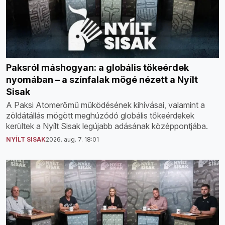
Paksról máshogyan: a globális tőkeérdek
nyomában – a színfalak mögé nézett a Nyílt
Sisak
A Paksi Atomerőmű működésének kihívásai, valamint a
zöldátállás mögött meghúzódó globális tőkeérdekek
kerültek a Nyílt Sisak legújabb adásának középpontjába.
NYÍLT SISAK
2026. aug. 7. 18:01