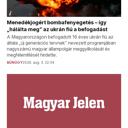
Menedékjogért bombafenyegetés – így
„hálálta meg” az ukrán fiú a befogadást
A Magyarországon befogadott 16 éves ukrán fiú az
általa „új generációs tervnek” nevezett programjában
nagyszámú magyar állampolgár meggyilkolását és
megfélemlítését hirdette.
BŰNÜGY
2026. aug. 3. 22:34