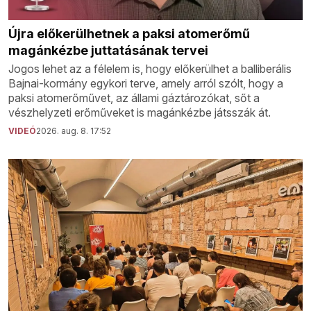
Újra előkerülhetnek a paksi atomerőmű
magánkézbe juttatásának tervei
Jogos lehet az a félelem is, hogy előkerülhet a balliberális
Bajnai-kormány egykori terve, amely arról szólt, hogy a
paksi atomerőművet, az állami gáztározókat, sőt a
vészhelyzeti erőműveket is magánkézbe játsszák át.
VIDEÓ
2026. aug. 8. 17:52