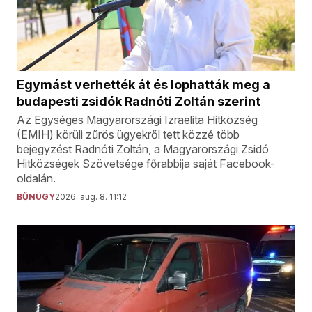
Egymást verhették át és lophatták meg a
budapesti zsidók Radnóti Zoltán szerint
Az Egységes Magyarországi Izraelita Hitközség
(EMIH) körüli zűrös ügyekről tett közzé több
bejegyzést Radnóti Zoltán, a Magyarországi Zsidó
Hitközségek Szövetsége főrabbija saját Facebook-
oldalán.
BŰNÜGY
2026. aug. 8. 11:12