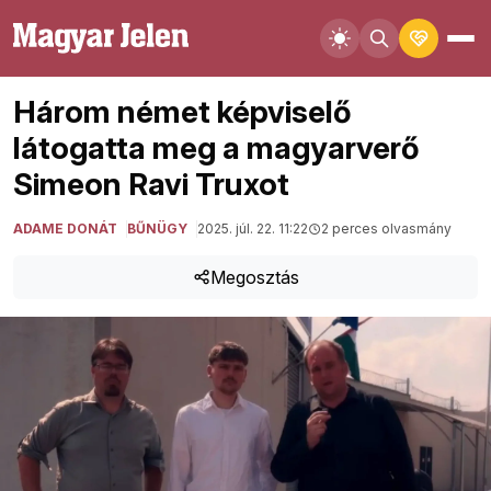
Három német képviselő
látogatta meg a magyarverő
Simeon Ravi Truxot
ADAME DONÁT
BŰNÜGY
2025. júl. 22. 11:22
2 perces olvasmány
Megosztás