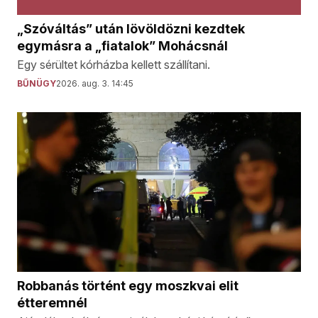
„Szóváltás” után lövöldözni kezdtek
egymásra a „fiatalok” Mohácsnál
Egy sérültet kórházba kellett szállítani.
BŰNÜGY
2026. aug. 3. 14:45
Robbanás történt egy moszkvai elit
étteremnél