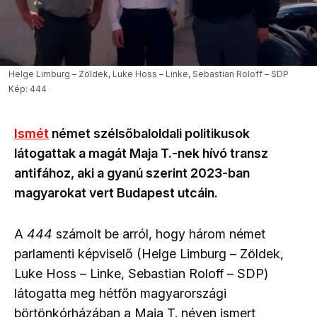
Helge Limburg – Zöldek, Luke Hoss – Linke, Sebastian Roloff – SDP
Kép: 444
Ismét
német szélsőbaloldali politikusok
látogattak a magát Maja T.-nek hívó transz
antifához, aki a gyanú szerint 2023-ban
magyarokat vert Budapest utcáin.
A
444
számolt be arról, hogy három német
parlamenti képviselő (Helge Limburg – Zöldek,
Luke Hoss – Linke, Sebastian Roloff – SDP)
látogatta meg hétfőn magyarországi
börtönkórházában a Maja T. néven ismert