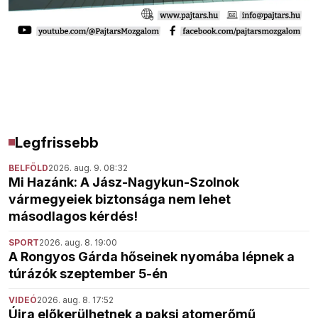
Legfrissebb
BELFÖLD
2026. aug. 9. 08:32
Mi Hazánk: A Jász-Nagykun-Szolnok
vármegyeiek biztonsága nem lehet
másodlagos kérdés!
SPORT
2026. aug. 8. 19:00
A Rongyos Gárda hőseinek nyomába lépnek a
túrázók szeptember 5-én
VIDEÓ
2026. aug. 8. 17:52
Újra előkerülhetnek a paksi atomerőmű