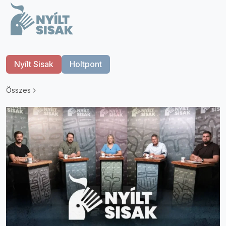
Nyílt Sisak
Holtpont
Összes