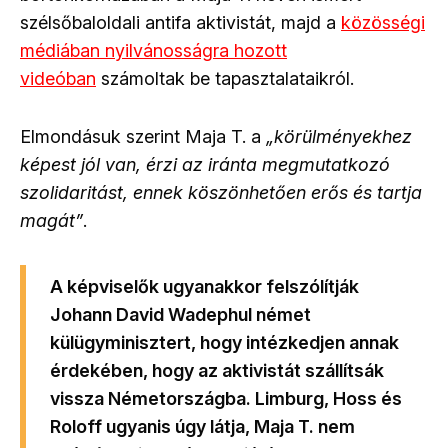
szélsőbaloldali antifa aktivistát, majd a
közösségi
médiában nyilvánosságra hozott
videóban
számoltak be tapasztalataikról.
Elmondásuk szerint Maja T. a
„körülményekhez
képest jól van, érzi az iránta megmutatkozó
szolidaritást, ennek köszönhetően erős és tartja
magát”
.
A képviselők ugyanakkor felszólítják
Johann David Wadephul német
külügyminisztert, hogy intézkedjen annak
érdekében, hogy az aktivistát szállítsák
vissza Németországba. Limburg, Hoss és
Roloff ugyanis úgy látja, Maja T. nem