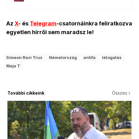
Az
X
- és
Telegram
-csatornáinkra feliratkozva
egyetlen hírről sem maradsz le!
Simeon Ravi Trux
Németország
antifa
látogatás
Maja T
További cikkeink
Összes