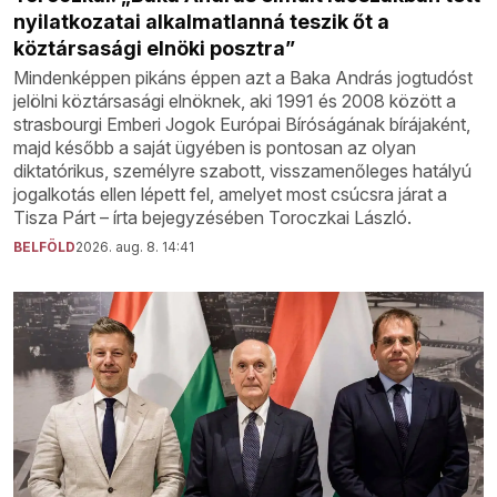
nyilatkozatai alkalmatlanná teszik őt a
köztársasági elnöki posztra”
Mindenképpen pikáns éppen azt a Baka András jogtudóst
jelölni köztársasági elnöknek, aki 1991 és 2008 között a
strasbourgi Emberi Jogok Európai Bíróságának bírájaként,
majd később a saját ügyében is pontosan az olyan
diktatórikus, személyre szabott, visszamenőleges hatályú
jogalkotás ellen lépett fel, amelyet most csúcsra járat a
Tisza Párt – írta bejegyzésében Toroczkai László.
BELFÖLD
2026. aug. 8. 14:41