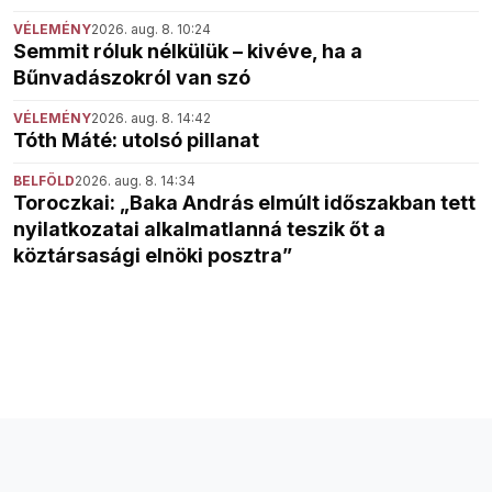
VÉLEMÉNY
2026. aug. 8. 10:24
Semmit róluk nélkülük – kivéve, ha a
Bűnvadászokról van szó
VÉLEMÉNY
2026. aug. 8. 14:42
Tóth Máté: utolsó pillanat
BELFÖLD
2026. aug. 8. 14:34
Toroczkai: „Baka András elmúlt időszakban tett
nyilatkozatai alkalmatlanná teszik őt a
köztársasági elnöki posztra”