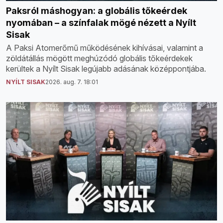
Paksról máshogyan: a globális tőkeérdek
nyomában – a színfalak mögé nézett a Nyílt
Sisak
A Paksi Atomerőmű működésének kihívásai, valamint a
zöldátállás mögött meghúzódó globális tőkeérdekek
kerültek a Nyílt Sisak legújabb adásának középpontjába.
NYÍLT SISAK
2026. aug. 7. 18:01