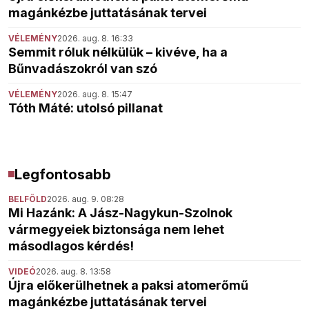
magánkézbe juttatásának tervei
VÉLEMÉNY
2026. aug. 8. 16:33
Semmit róluk nélkülük – kivéve, ha a
Bűnvadászokról van szó
VÉLEMÉNY
2026. aug. 8. 15:47
Tóth Máté: utolsó pillanat
Legfontosabb
BELFÖLD
2026. aug. 9. 08:28
Mi Hazánk: A Jász-Nagykun-Szolnok
vármegyeiek biztonsága nem lehet
másodlagos kérdés!
VIDEÓ
2026. aug. 8. 13:58
Újra előkerülhetnek a paksi atomerőmű
magánkézbe juttatásának tervei