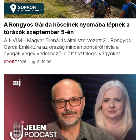
A Rongyos Gárda hőseinek nyomába lépnek a
túrázók szeptember 5-én
A HVIM – Magyar Ellenállás által szervezett 21. Rongyos
Gárda Emléktúra az ország minden pontjáról hívja a
nyugati végek védelmezői előtt tisztelegni vágyókat.
SPORT
2026. aug. 8. 19:00