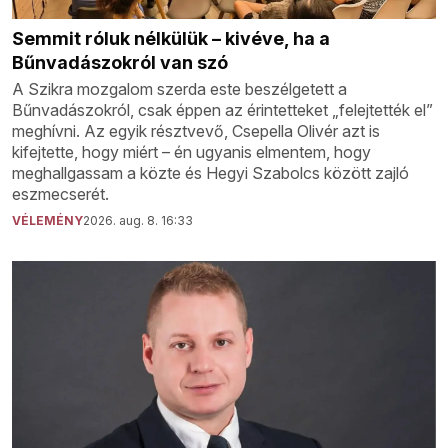
Semmit róluk nélkülük – kivéve, ha a
Bűnvadászokról van szó
A Szikra mozgalom szerda este beszélgetett a
Bűnvadászokról, csak éppen az érintetteket „felejtették el”
meghívni. Az egyik résztvevő, Csepella Olivér azt is
kifejtette, hogy miért – én ugyanis elmentem, hogy
meghallgassam a közte és Hegyi Szabolcs között zajló
eszmecserét.
VÉLEMÉNY
2026. aug. 8. 16:33