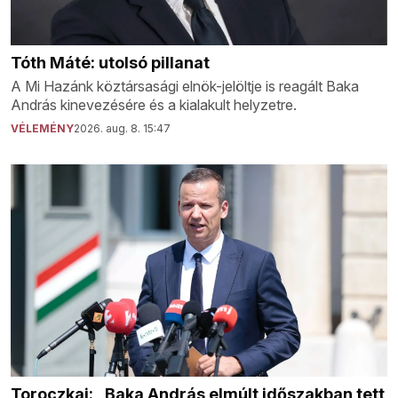
Tóth Máté: utolsó pillanat
A Mi Hazánk köztársasági elnök-jelöltje is reagált Baka
András kinevezésére és a kialakult helyzetre.
VÉLEMÉNY
2026. aug. 8. 15:47
Toroczkai: „Baka András elmúlt időszakban tett