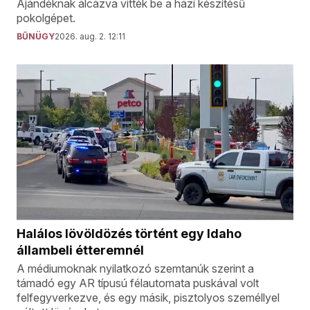
Ajándéknak álcázva vitték be a házi készítésű
pokolgépet.
BŰNÜGY
2026. aug. 2. 12:11
Halálos lövöldözés történt egy Idaho
állambeli étteremnél
A médiumoknak nyilatkozó szemtanúk szerint a
támadó egy AR típusú félautomata puskával volt
felfegyverkezve, és egy másik, pisztolyos személlyel