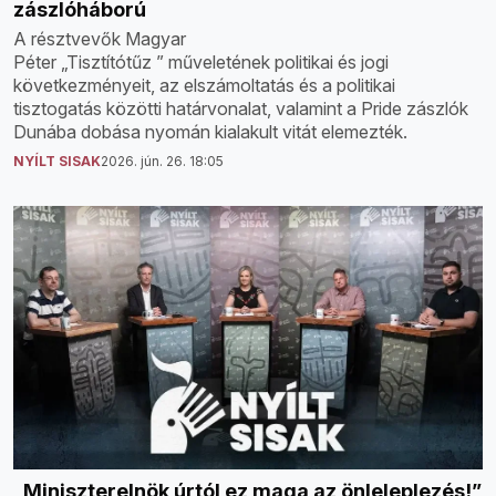
zászlóháború
A résztvevők Magyar
Péter „Tisztítótűz ” műveletének politikai és jogi
következményeit, az elszámoltatás és a politikai
tisztogatás közötti határvonalat, valamint a Pride zászlók
Dunába dobása nyomán kialakult vitát elemezték.
NYÍLT SISAK
2026. jún. 26. 18:05
„Miniszterelnök úrtól ez maga az önleleplezés!”