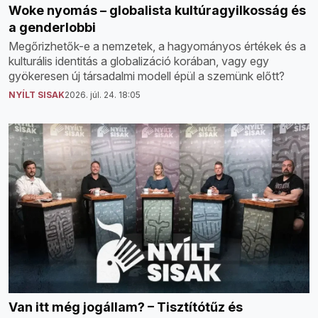
Woke nyomás – globalista kultúragyilkosság és
a genderlobbi
Megőrizhetők-e a nemzetek, a hagyományos értékek és a
kulturális identitás a globalizáció korában, vagy egy
gyökeresen új társadalmi modell épül a szemünk előtt?
NYÍLT SISAK
2026. júl. 24. 18:05
Van itt még jogállam? – Tisztítótűz és