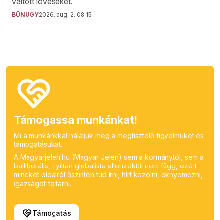
váltott lövéseket.
BŰNÜGY
2026. aug. 2. 08:15
Támogassa munkánkat!
Mi a munkánkkal háláljuk meg a megtisztelő figyelmüket és
támogatásukat.
A Magyarjelen.hu (Magyar Jelen) sem a kormánytól, sem a
balliberális, nyíltan globalista ellenzéktől nem függ, ezért
mindkét oldalról őszintén tud írni, hírt közölni, oknyomozni,
igazságot feltárni.
Támogatás