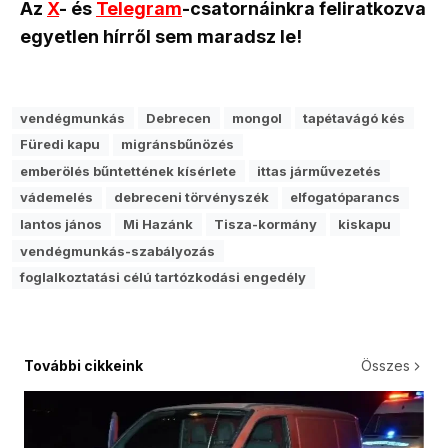
Az
X
- és
Telegram
-csatornáinkra feliratkozva
egyetlen hírről sem maradsz le!
vendégmunkás
Debrecen
mongol
tapétavágó kés
Füredi kapu
migránsbűnözés
emberölés bűntettének kísérlete
ittas járművezetés
vádemelés
debreceni törvényszék
elfogatóparancs
lantos jános
Mi Hazánk
Tisza-kormány
kiskapu
vendégmunkás-szabályozás
foglalkoztatási célú tartózkodási engedély
További cikkeink
Összes