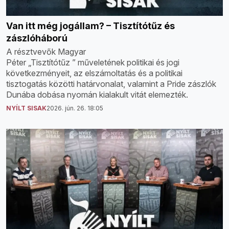
Van itt még jogállam? – Tisztítótűz és
zászlóháború
A résztvevők Magyar
Péter „Tisztítótűz ” műveletének politikai és jogi
következményeit, az elszámoltatás és a politikai
tisztogatás közötti határvonalat, valamint a Pride zászlók
Dunába dobása nyomán kialakult vitát elemezték.
NYÍLT SISAK
2026. jún. 26. 18:05