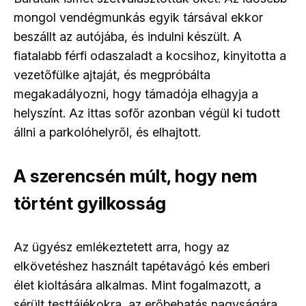
mongol vendégmunkás egyik társával ekkor
beszállt az autójába, és indulni készült. A
fiatalabb férfi odaszaladt a kocsihoz, kinyitotta a
vezetőfülke ajtaját, és megpróbálta
megakadályozni, hogy támadója elhagyja a
helyszínt. Az ittas sofőr azonban végül ki tudott
állni a parkolóhelyről, és elhajtott.
A szerencsén múlt, hogy nem
történt gyilkosság
Az ügyész emlékeztetett arra, hogy az
elkövetéshez használt tapétavágó kés emberi
élet kioltására alkalmas. Mint fogalmazott, a
sérült testtájékokra, az erőbehatás nagyságára