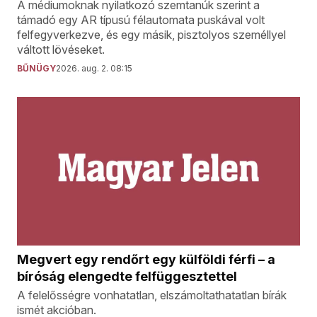
A médiumoknak nyilatkozó szemtanúk szerint a
támadó egy AR típusú félautomata puskával volt
felfegyverkezve, és egy másik, pisztolyos személlyel
váltott lövéseket.
BŰNÜGY
2026. aug. 2. 08:15
Megvert egy rendőrt egy külföldi férfi – a
bíróság elengedte felfüggesztettel
A felelősségre vonhatatlan, elszámoltathatatlan bírák
ismét akcióban.