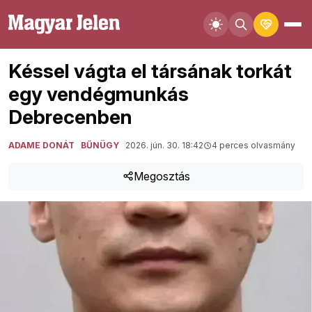
Késsel vágta el társának torkát
egy vendégmunkás
Debrecenben
ADAME DONÁT
BŰNÜGY
2026. jún. 30. 18:42
4 perces olvasmány
Megosztás