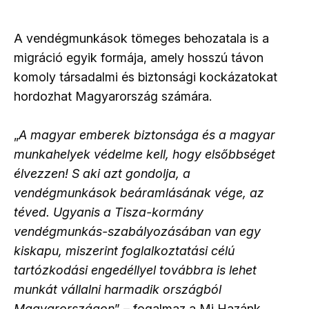
A vendégmunkások tömeges behozatala is a
migráció egyik formája, amely hosszú távon
komoly társadalmi és biztonsági kockázatokat
hordozhat Magyarország számára.
„
A magyar emberek biztonsága és a magyar
munkahelyek védelme kell, hogy elsőbbséget
élvezzen! S aki azt gondolja, a
vendégmunkások beáramlásának vége, az
téved. Ugyanis a Tisza-kormány
vendégmunkás-szabályozásában van egy
kiskapu, miszerint foglalkoztatási célú
tartózkodási engedéllyel továbbra is lehet
munkát vállalni harmadik országból
Magyarországon
”
– fogalmaz a Mi Hazánk