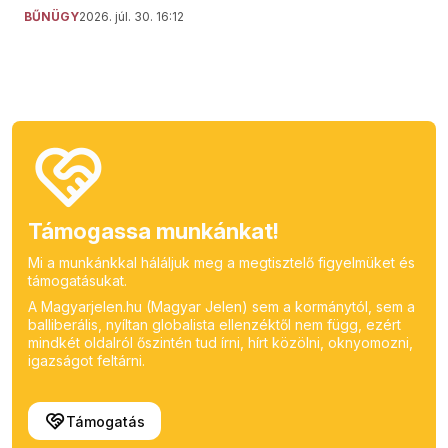
BŰNÜGY
2026. júl. 30. 16:12
Támogassa munkánkat!
Mi a munkánkkal háláljuk meg a megtisztelő figyelmüket és
támogatásukat.
A Magyarjelen.hu (Magyar Jelen) sem a kormánytól, sem a
balliberális, nyíltan globalista ellenzéktől nem függ, ezért
mindkét oldalról őszintén tud írni, hírt közölni, oknyomozni,
igazságot feltárni.
Támogatás