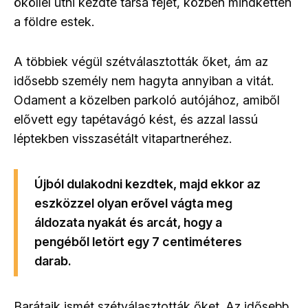
ököllel ütni kezdte társa fejét, közben mindketten
a földre estek.
A többiek végül szétválasztották őket, ám az
idősebb személy nem hagyta annyiban a vitát.
Odament a közelben parkoló autójához, amiből
elővett egy tapétavágó kést, és azzal lassú
léptekben visszasétált vitapartneréhez.
Újból dulakodni kezdtek, majd ekkor az
eszközzel olyan erővel vágta meg
áldozata nyakát és arcát, hogy a
pengéből letört egy 7 centiméteres
darab.
Barátaik ismét szétválasztották őket. Az idősebb