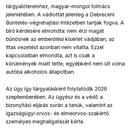
tárgyalóteremhez, magyar–mongol tolmács
jelenlétében. A vádlottat jelenleg a Debreceni
Büntetés-végrehajtási Intézetben tartják fogva. A
bíró kérdésére elmondta: nem érzi magát
bűnösnek az emberölési kísérlet vádjában, az
ittas vezetést azonban nem vitatta. Ezzel
kapcsolatban elmondta, azt is csak a
körülmények miatt tette, egyébként nem ült volna
autóba alkoholos állapotban.
Az ügy így tárgyalásként folytatódik 2026
szeptemberében. Az ügyész és a védő a
bizonyítási eljárás során a tanúk, valamint az
igazságügyi orvos- és elmeorvos-szakértő
személyes meghallgatását kérte.