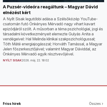
A Puzsér-videóra reagáltunk – Magyar Dávid
elnézést kért
A Nyílt Sisak legutóbbi adása a Szélsőközép YouTube-
csatornán futó Önkényes Mérvadó nagy vihart kavart
epizódjáról szólt. A műsorban a téma pszichológiai, jogi és
társadalmi következményeit elemezte Gulyás Anita a
vendégeivel: Hal Melinda klinikai szakpszichológussal;
Tóth Máté energiajogásszal; Horváth Tamással, a Magyar
Jelen főszerkesztőjével; valamint Magyar Dáviddal, az
Önkényes Mérvadó egyik résztvevőjével.
NYÍLT SISAK
2026. máj. 22. 18:02
Friss hírek
Összes