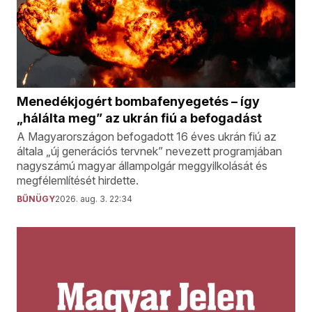
Menedékjogért bombafenyegetés – így
„hálálta meg” az ukrán fiú a befogadást
A Magyarországon befogadott 16 éves ukrán fiú az
általa „új generációs tervnek” nevezett programjában
nagyszámú magyar állampolgár meggyilkolását és
megfélemlítését hirdette.
BŰNÜGY
2026. aug. 3. 22:34