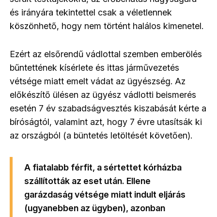
és irányára tekintettel csak a véletlennek
köszönhető, hogy nem történt halálos kimenetel.
Ezért az elsőrendű vádlottal szemben emberölés
bűntettének kísérlete és ittas járművezetés
vétsége miatt emelt vádat az ügyészség. Az
előkészítő ülésen az ügyész vádlotti beismerés
esetén 7 év szabadságvesztés kiszabását kérte a
bíróságtól, valamint azt, hogy 7 évre utasítsák ki
az országból (a büntetés letöltését követően).
A fiatalabb férfit, a sértettet kórházba
szállították az eset után. Ellene
garázdaság vétsége miatt indult eljárás
(ugyanebben az ügyben), azonban