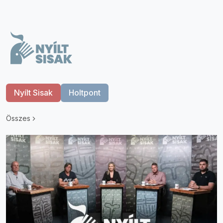
Nyílt Sisak
Holtpont
Összes