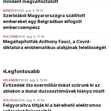
mindent megváltoztatott
BŰNÜGY
2026. aug. 6. 18:31
Szerbiából Magyarországra szállított
embereket egy Belgrádban elfogott
embercsempész
KULTÚRA
2026. aug. 6. 17:35
Megállapították Anthony Fauci, a Covid-
diktatúra emblematikus alakjának felelősségét
Legfontosabb
VÉLEMÉNY
2026. aug. 6. 16:55
Évtizedek óta ezermilliárdokat szórunk ki az
ablakon a dunai duzzasztóművek hiánya miatt
KÜLFÖLD
2026. aug. 6. 15:38
Felgyorsítva tiltják ki a bérelhető elektromos