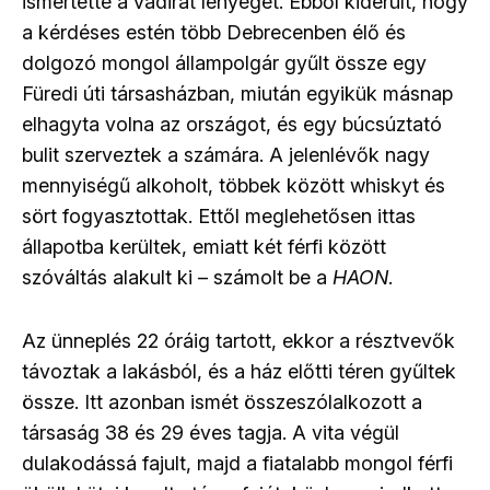
ismertette a vádirat lényegét. Ebből kiderült, hogy
a kérdéses estén több Debrecenben élő és
dolgozó mongol állampolgár gyűlt össze egy
Füredi úti társasházban, miután egyikük másnap
elhagyta volna az országot, és egy búcsúztató
bulit szerveztek a számára. A jelenlévők nagy
mennyiségű alkoholt, többek között whiskyt és
sört fogyasztottak. Ettől meglehetősen ittas
állapotba kerültek, emiatt két férfi között
szóváltás alakult ki – számolt be a
HAON
.
Az ünneplés 22 óráig tartott, ekkor a résztvevők
távoztak a lakásból, és a ház előtti téren gyűltek
össze. Itt azonban ismét összeszólalkozott a
társaság 38 és 29 éves tagja. A vita végül
dulakodássá fajult, majd a fiatalabb mongol férfi