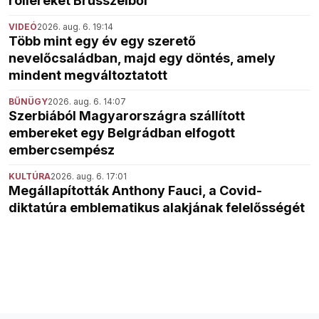
rollereket Brüsszelből
VIDEÓ
2026. aug. 6. 19:14
Több mint egy év egy szerető
nevelőcsaládban, majd egy döntés, amely
mindent megváltoztatott
BŰNÜGY
2026. aug. 6. 14:07
Szerbiából Magyarországra szállított
embereket egy Belgrádban elfogott
embercsempész
KULTÚRA
2026. aug. 6. 17:01
Megállapították Anthony Fauci, a Covid-
diktatúra emblematikus alakjának felelősségét