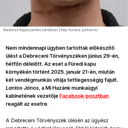
Batdorzs Bajarszambú sérülései | Kép forrása: police.hu
Nem mindennapi ügyben tartottak előkészítő
ülést a
Debreceni Törvényszéken
június 29-én,
hétfőn délelőtt. Az eset a Füredi kapu
környékén történt 2025. január 21-én, miután
két vendégmunkás vitája tettlegességig fajult.
Lantos János
, a Mi Hazánk munkaügyi
kabinetének vezetője
Facebook-posztban
reagált az esetre.
A Debreceni Törvényszék ülésén az ügyész