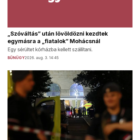
„Szóváltás” után lövöldözni kezdtek
egymásra a „fiatalok” Mohácsnál
Egy sérültet kórházba kellett szállítani.
BŰNÜGY
2026. aug. 3. 14:45