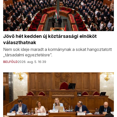
Jövő hét kedden új köztársasági elnököt
választhatnak
Nem sok ideje maradt a kormánynak a sokat hangoztatott
„társadalmi egyeztetésre”.
BELFÖLD
2026. aug. 5. 16:39