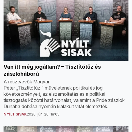
Van itt még jogállam? – Tisztítótűz és
zászlóháború
A résztvevők Magyar
Péter „Tisztítótűz ” műveletének politikai és jogi
következményeit, az elszámoltatás és a politikai
tisztogatás közötti határvonalat, valamint a Pride zászlók
Dunába dobása nyomán kialakult vitát elemezték.
NYÍLT SISAK
2026. jún. 26. 18:05