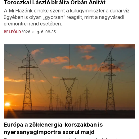
Toroczkai László bírálta Orbán Anitát
A Mi Hazánk elnöke szerint a külügyminiszter a dunai víz
ügyében is olyan „gyorsan” reagált, mint a nagyváradi
premontrei rend esetében.
BELFÖLD
2026. aug. 6. 08:35
Európa a zöldenergia-korszakban is
nyersanyagimportra szorul majd