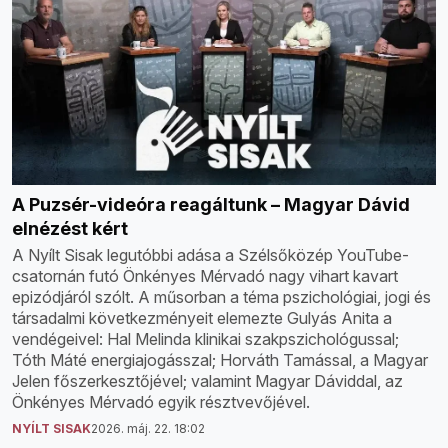
A Puzsér-videóra reagáltunk – Magyar Dávid
elnézést kért
A Nyílt Sisak legutóbbi adása a Szélsőközép YouTube-
csatornán futó Önkényes Mérvadó nagy vihart kavart
epizódjáról szólt. A műsorban a téma pszichológiai, jogi és
társadalmi következményeit elemezte Gulyás Anita a
vendégeivel: Hal Melinda klinikai szakpszichológussal;
Tóth Máté energiajogásszal; Horváth Tamással, a Magyar
Jelen főszerkesztőjével; valamint Magyar Dáviddal, az
Önkényes Mérvadó egyik résztvevőjével.
NYÍLT SISAK
2026. máj. 22. 18:02