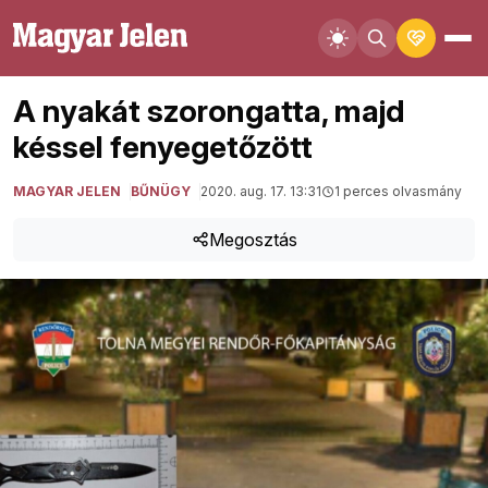
A nyakát szorongatta, majd
késsel fenyegetőzött
MAGYAR JELEN
BŰNÜGY
2020. aug. 17. 13:31
1 perces olvasmány
Megosztás