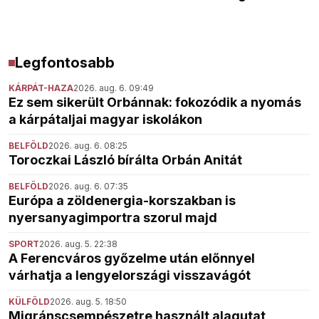
Legfontosabb
KÁRPÁT-HAZA
2026. aug. 6. 09:49
Ez sem sikerült Orbánnak: fokozódik a nyomás
a kárpátaljai magyar iskolákon
BELFÖLD
2026. aug. 6. 08:25
Toroczkai László bírálta Orbán Anitát
BELFÖLD
2026. aug. 6. 07:35
Európa a zöldenergia-korszakban is
nyersanyagimportra szorul majd
SPORT
2026. aug. 5. 22:38
A Ferencváros győzelme után előnnyel
várhatja a lengyelországi visszavágót
KÜLFÖLD
2026. aug. 5. 18:50
Migránscsempészetre használt alagutat