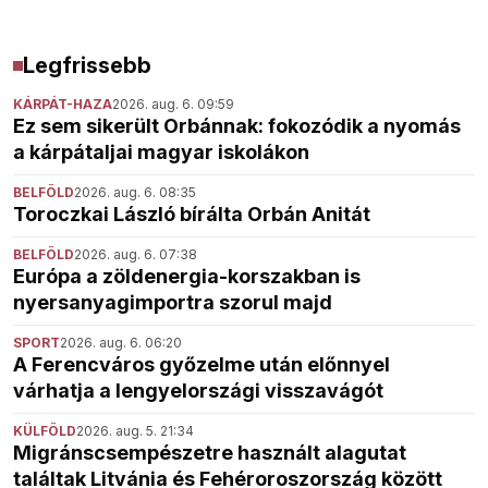
Legfrissebb
KÁRPÁT-HAZA
2026. aug. 6. 09:59
Ez sem sikerült Orbánnak: fokozódik a nyomás
a kárpátaljai magyar iskolákon
BELFÖLD
2026. aug. 6. 08:35
Toroczkai László bírálta Orbán Anitát
BELFÖLD
2026. aug. 6. 07:38
Európa a zöldenergia-korszakban is
nyersanyagimportra szorul majd
SPORT
2026. aug. 6. 06:20
A Ferencváros győzelme után előnnyel
várhatja a lengyelországi visszavágót
KÜLFÖLD
2026. aug. 5. 21:34
Migránscsempészetre használt alagutat
találtak Litvánia és Fehéroroszország között