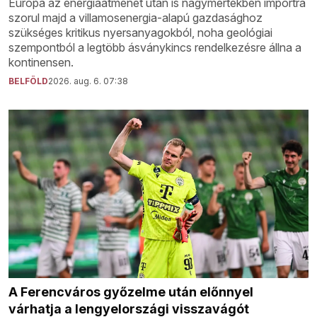
Európa az energiaátmenet után is nagymértékben importra
szorul majd a villamosenergia-alapú gazdasághoz
szükséges kritikus nyersanyagokból, noha geológiai
szempontból a legtöbb ásványkincs rendelkezésre állna a
kontinensen.
BELFÖLD
2026. aug. 6. 07:38
A Ferencváros győzelme után előnnyel
várhatja a lengyelországi visszavágót