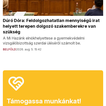
Dúró Dóra: Feldolgozhatatlan mennyiségű irat
helyett terepen dolgozó szakemberekre van
szükség
A Mi Hazánk elnökhelyettese a gyermekvédelmi
vizsgálóbizottság szerdai üléséről számolt be.
BELFÖLD
2026. aug. 5. 15:42
Támogassa munkánkat!