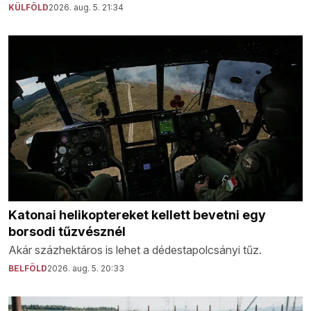
KÜLFÖLD
2026. aug. 5. 21:34
Katonai helikoptereket kellett bevetni egy
borsodi tűzvésznél
Akár százhektáros is lehet a dédestapolcsányi tűz.
BELFÖLD
2026. aug. 5. 20:33