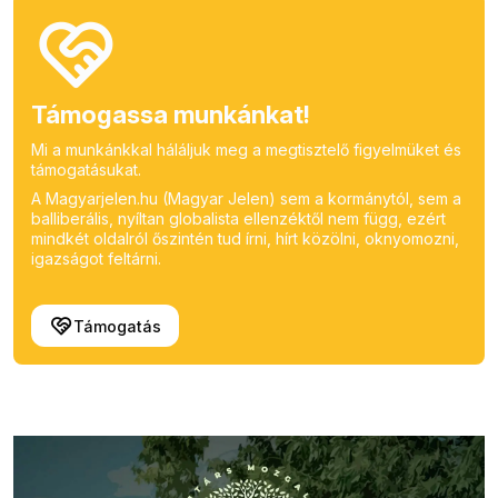
Támogassa munkánkat!
Mi a munkánkkal háláljuk meg a megtisztelő figyelmüket és
támogatásukat.
A Magyarjelen.hu (Magyar Jelen) sem a kormánytól, sem a
balliberális, nyíltan globalista ellenzéktől nem függ, ezért
mindkét oldalról őszintén tud írni, hírt közölni, oknyomozni,
igazságot feltárni.
Támogatás