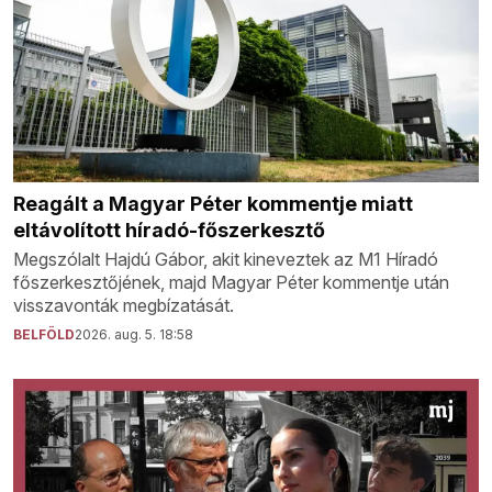
Reagált a Magyar Péter kommentje miatt
eltávolított híradó-főszerkesztő
Megszólalt Hajdú Gábor, akit kineveztek az M1 Híradó
főszerkesztőjének, majd Magyar Péter kommentje után
visszavonták megbízatását.
BELFÖLD
2026. aug. 5. 18:58