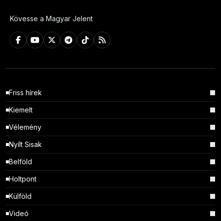
Kövesse a Magyar Jelent
Friss hírek
Kiemelt
Vélemény
Nyílt Sisak
Belföld
Holtpont
Külföld
Videó