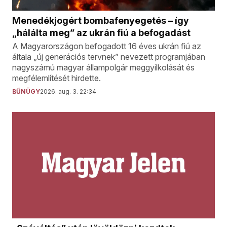
Menedékjogért bombafenyegetés – így
„hálálta meg” az ukrán fiú a befogadást
A Magyarországon befogadott 16 éves ukrán fiú az
általa „új generációs tervnek” nevezett programjában
nagyszámú magyar állampolgár meggyilkolását és
megfélemlítését hirdette.
BŰNÜGY
2026. aug. 3. 22:34