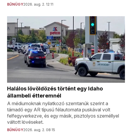
BŰNÜGY
2026. aug. 2. 12:11
Halálos lövöldözés történt egy Idaho
állambeli étteremnél
A médiumoknak nyilatkozó szemtanúk szerint a
támadó egy AR típusú félautomata puskával volt
felfegyverkezve, és egy másik, pisztolyos személlyel
váltott lövéseket.
BŰNÜGY
2026. aug. 2. 08:15