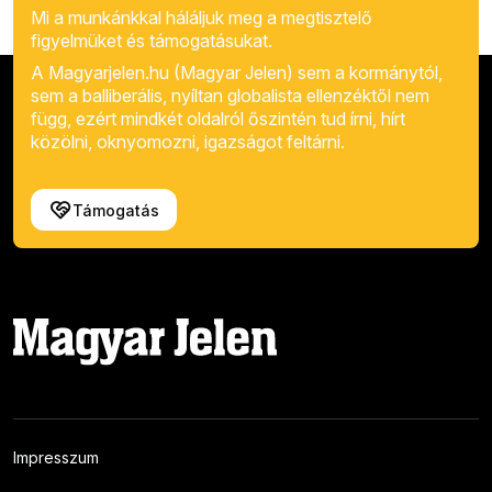
Mi a munkánkkal háláljuk meg a megtisztelő
figyelmüket és támogatásukat.
A Magyarjelen.hu (Magyar Jelen) sem a kormánytól,
sem a balliberális, nyíltan globalista ellenzéktől nem
függ, ezért mindkét oldalról őszintén tud írni, hírt
közölni, oknyomozni, igazságot feltárni.
Támogatás
Impresszum