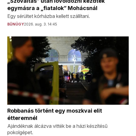
„Szóváltás” után lövöldözni kezdtek
egymásra a „fiatalok” Mohácsnál
Egy sérültet kórházba kellett szállítani.
BŰNÜGY
2026. aug. 3. 14:45
Robbanás történt egy moszkvai elit
étteremnél
Ajándéknak álcázva vitték be a házi készítésű
pokolgépet.