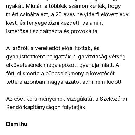
nyakát. Miután a többiek számon kérték, hogy
miért csinálta ezt, a 25 éves helyi férfi elővett egy
kést, és fenyegetőzni kezdett, valamint
ismerőseit szidalmazta és provokálta.
A járőrök a verekedőt előállították, és
gyanúsítottként hallgatták ki garázdaság vétség
elkövetésének megalapozott gyanúja miatt. A
férfi elismerte a bűncselekmény elkövetését,
tettére azonban magyarázatot adni nem tudott.
Az eset körülményeinek vizsgálatát a Szekszárdi
Rendőrkapitányságon folytatják.
Elemi.hu