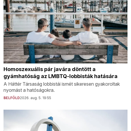
Homoszexuális pár javára döntött a
gyámhatóság az LMBTQ-lobbisták hatására
A Háttér Társaság lobbistái ismét sikeresen gyakoroltak
nyomást a hatóságokra.
BELFÖLD
2026. aug. 5. 19:55