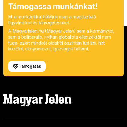
Támogassa munkánkat!
Mi a munkánkkal háláljuk meg a megtisztelő
figyelmüket és támogatásukat.
A Magyarjelen.hu (Magyar Jelen) sem a kormánytól,
sem a balliberális, nyíltan globalista ellenzéktől nem
függ, ezért mindkét oldalról őszintén tud írni, hírt
közölni, oknyomozni, igazságot feltárni.
Támogatás