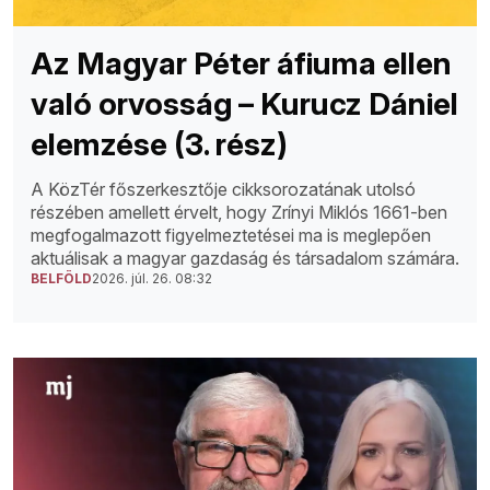
Az Magyar Péter áfiuma ellen
való orvosság – Kurucz Dániel
elemzése (3. rész)
A KözTér főszerkesztője cikksorozatának utolsó
részében amellett érvelt, hogy Zrínyi Miklós 1661-ben
megfogalmazott figyelmeztetései ma is meglepően
aktuálisak a magyar gazdaság és társadalom számára.
BELFÖLD
2026. júl. 26. 08:32