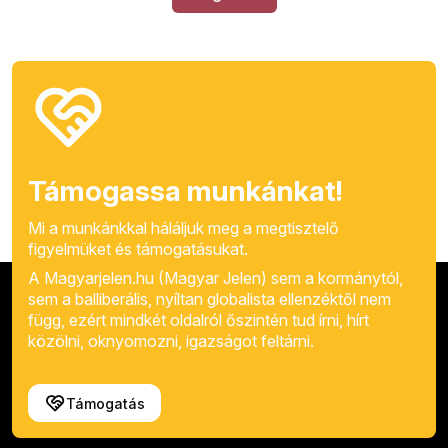
Támogassa munkánkat!
Mi a munkánkkal háláljuk meg a megtisztelő
figyelmüket és támogatásukat.
A Magyarjelen.hu (Magyar Jelen) sem a kormánytól,
sem a balliberális, nyíltan globalista ellenzéktől nem
függ, ezért mindkét oldalról őszintén tud írni, hírt
közölni, oknyomozni, igazságot feltárni.
Támogatás