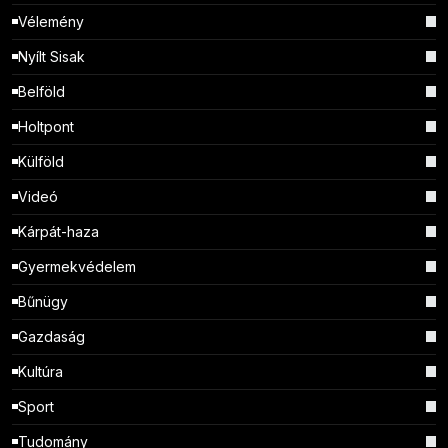
Vélemény
Nyílt Sisak
Belföld
Holtpont
Külföld
Videó
Kárpát-haza
Gyermekvédelem
Bűnügy
Gazdaság
Kultúra
Sport
Tudomány