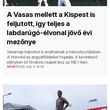
A Vasas mellett a Kispest is
feljutott, így teljes a
labdarúgó-élvonal jövő évi
mezőnye
Vasárnap bajnokot is avathatnak a másodosztályban.
A Honvéd az angyalföldieket fogadja. A következő
idényben öt fővárosi csapat lesz az NB I-ben.
SPORT
2026. máj. 4. 10:26