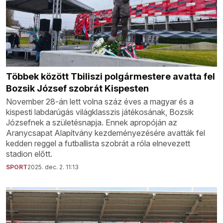
Többek között Tbiliszi polgármestere avatta fel
Bozsik József szobrát Kispesten
November 28-án lett volna száz éves a magyar és a
kispesti labdarúgás világklasszis játékosának, Bozsik
Józsefnek a születésnapja. Ennek apropóján az
Aranycsapat Alapítvány kezdeményezésére avatták fel
kedden reggel a futballista szobrát a róla elnevezett
stadion előtt.
SPORT
2025. dec. 2. 11:13