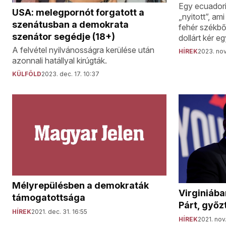
Egy ecuadori
USA: melegpornót forgatott a
„nyitott”, a
szenátusban a demokrata
fehér székből
szenátor segédje (18+)
dollárt kér e
A felvétel nyilvánosságra kerülése után
HÍREK
2023. nov
azonnali hatállyal kirúgták.
KÜLFÖLD
2023. dec. 17. 10:37
Mélyrepülésben a demokraták
Virginiába
támogatottsága
Párt, győz
HÍREK
2021. dec. 31. 16:55
HÍREK
2021. nov.