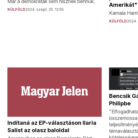
Már a demokraták sem hisznek bennük.
Amerikát" 
KÜLFÖLD
2024. szept. 25. 12:55
Kamala Harris
KÜLFÖLD
2024. 
Bencsik Gá
Philipbe
"Elfogadhata
összemossa 
Indítaná az EP-választáson Ilaria
teljesítményé
Salist az olasz baloldal
témaválasztá
kötelességne