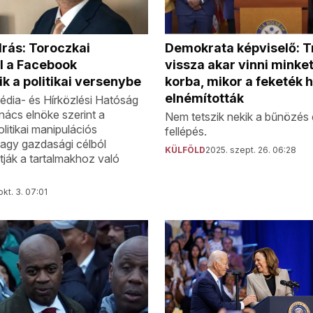
rás: Toroczkai
Demokrata képviselő: 
al a Facebook
vissza akar vinni minke
k a politikai versenybe
korba, mikor a feketék 
elnémították
dia- és Hírközlési Hatóság
nács elnöke szerint a
Nem tetszik nekik a bűnözés e
litikai manipulációs
fellépés.
agy gazdasági célból
KÜLFÖLD
2025. szept. 26. 06:28
tják a tartalmakhoz való
okt. 3. 07:01