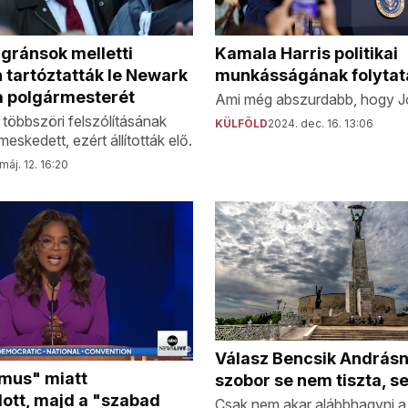
migránsok melletti
Kamala Harris politikai
 tartóztatták le Newark
munkásságának folytatá
 polgármesterét
Ami még abszurdabb, hogy Jo
többszöri felszólításának
KÜLFÖLD
2024. dec. 16. 13:06
skedett, ezért állították elő.
máj. 12. 16:20
Válasz Bencsik Andrásn
zmus" miatt
szobor se nem tiszta, s
ott, majd a "szabad
Csak nem akar alábbhagyni a 