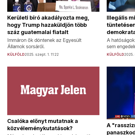
Kerületi bíró akadályozta meg,
Illegális 
hogy Trump hazaküldjön több
tüntetésen
száz guatemalai fiatalt
demokrata
Immáron ők döntenek az Egyesült
A hatóságok 
Államok sorsáról.
sem engedelme
KÜLFÖLD
2025. szept. 1. 11:22
KÜLFÖLD
2025. 
Csalóka előnyt mutatnak a
A "rasszi
közvéleménykutatások?
panaszkod