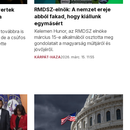
RMDSZ-elnök: A nemzet ereje
yertek
abból fakad, hogy kiállunk
a
egymásért
Kelemen Hunor, az RMDSZ elnöke
 továbbra is
március 15-e alkalmából osztotta meg
 de a csúfos
gondolatait a magyarság múltjáról és
tte
jövőjéről.
KÁRPÁT-HAZA
2026. márc. 15. 11:55