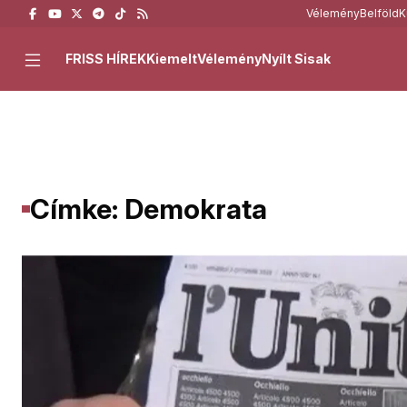
Vélemény
Belföld
K
FRISS HÍREK
Kiemelt
Vélemény
Nyílt Sisak
Címke: Demokrata