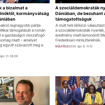
 a bizalmat a
A szociáldemokraták n
elnöktől, kormányválság
Dániában, de bezuhant 
ániában
támogatottságuk
líció legnagyobb pártja
A múlt heti időközi választást
itikai támogatását a román
a szociáldemokraták nyerték,
l a gazdaságot visszafogó
eredmény miatt lemondott Me
somag miatt – amelyet
Frederiksen miniszterelnök.
g együtt szavazott meg a
KÜLFÖLD
2026. ápr. 6. 11:10
ápr. 21. 06:06