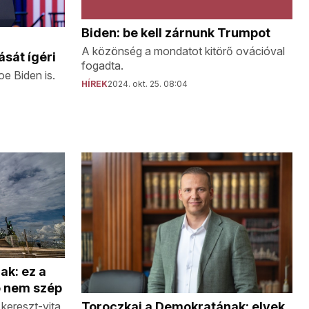
Biden: be kell zárnunk Trumpot
A közönség a mondatot kitörő ovációval
sát ígéri
fogadta.
e Biden is.
HÍREK
2024. okt. 25. 08:04
ak: ez a
e nem szép
Toroczkai a Demokratának: elvek
kereszt-vita