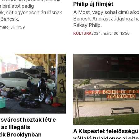
Philip új filmjét
a bírálatot pedig
A Most, vagy soha! című alkot
ak, sőt egyenesen árulásnak
Bencsik Andrást Júdáshoz ha
a Bencsik.
Rákay Philip.
márc. 31. 11:59
KULTÚRA
2024. márc. 30. 15:56
svárost hoztak létre
z illegális
A Kispestet felelősség
ók Brooklynban
vállaló tulajdonosai ejte