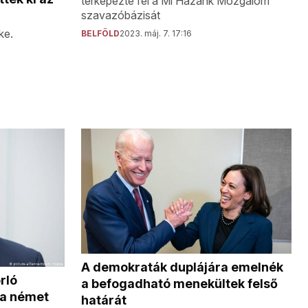
térképezte fel a Mi Hazánk Mozgalom
szavazóbázisát
ke.
BELFÖLD
2023. máj. 7. 17:16
A demokraták duplájára emelnék
rló
a befogadható menekültek felső
a a német
határát