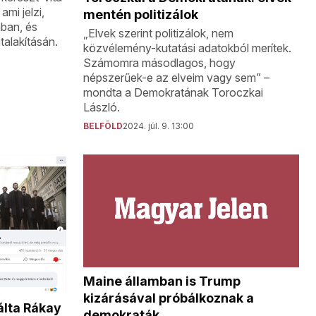
ami jelzi,
mentén politizálok
ában, és
„Elvek szerint politizálok, nem
talakításán.
közvélemény-kutatási adatokból merítek.
Számomra másodlagos, hogy
népszerűek-e az elveim vagy sem” –
mondta a Demokratának Toroczkai
László.
BELFÖLD
2024. júl. 9. 13:00
Maine államban is Trump
kizárásával próbálkoznak a
álta Rákay
demokraták