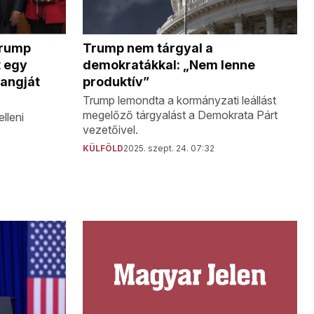
Trump nem tárgyal a
Trump
demokratákkal: „Nem lenne
t egy
produktív”
hangját
Trump lemondta a kormányzati leállást
megelőző tárgyalást a Demokrata Párt
lleni
vezetőivel.
KÜLFÖLD
2025. szept. 24. 07:32