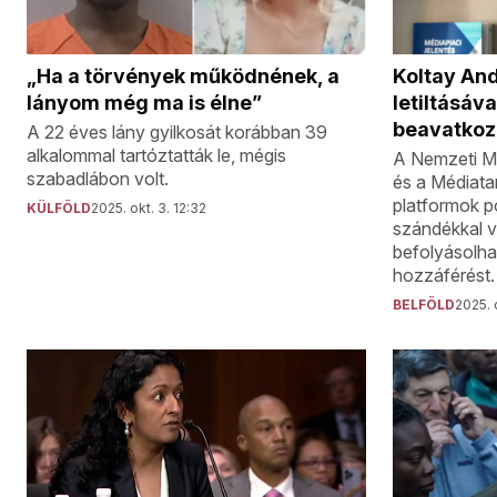
„Ha a törvények működnének, a
Koltay And
lányom még ma is élne”
letiltásáv
beavatkozi
A 22 éves lány gyilkosát korábban 39
alkalommal tartóztatták le, mégis
A Nemzeti Mé
szabadlábon volt.
és a Médiata
platformok po
KÜLFÖLD
2025. okt. 3. 12:32
szándékkal v
befolyásolha
hozzáférést.
BELFÖLD
2025. 