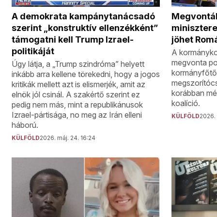
Megvonták
A demokrata kampánytanácsadó
miniszter
szerint „konstruktív ellenzékként”
jöhet Rom
támogatni kell Trump Izrael-
politikáját
A kormánykoa
megvonta pol
Úgy látja, a „Trump szindróma” helyett
kormányfőtő
inkább arra kellene törekedni, hogy a jogos
megszorítóc
kritikák mellett azt is elismerjék, amit az
korábban mé
elnök jól csinál. A szakértő szerint ez
koalíció.
pedig nem más, mint a republikánusok
Izrael-pártisága, no meg az Irán elleni
KÜLFÖLD
2026. 
háború.
KÜLFÖLD
2026. máj. 24. 16:24