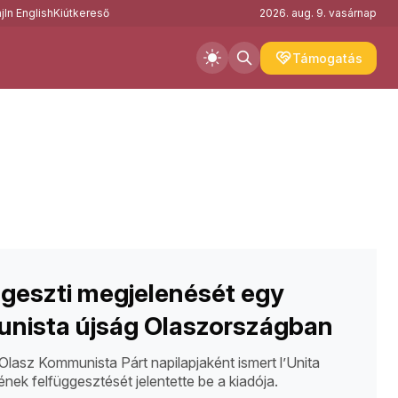
j
In English
Kiútkereső
2026. aug. 9. vasárnap
Támogatás
geszti megjelenését egy
nista újság Olaszországban
Olasz Kommunista Párt napilapjaként ismert l’Unita
nek felfüggesztését jelentette be a kiadója.