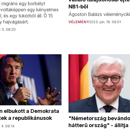
 migráns egy borbélyt
NB1-ből
mi voltaképpen egy kényelmes
Ágoston Balázs véleménycik
, és egy tükörből áll. Ő 15
gy hajvágásért.
VÉLEMÉNY
2023. jún. 19. 09:01
. 5. 08:20
n elbukott a Demokrata
tek a republikánusok
"Németország bevándo
hátterű ország" - állítj
 4. 09:14