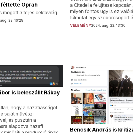
féltette Oprah
a Citadella felújítása kapcsán, 
milyen fontos ügy is ez valój
 mögött a teljes celebvilág.
túlmutat egy szoborcsoport á
aug. 22. 16:28
VÉLEMÉNY
2024. aug. 22. 13:30
bor is beleszállt Rákay
tlan, hogy a hazafiasságot
a saját művészi
vel, és pusztán a
sra alapozva hazafi
Bencsik András is kritiz
k minősíti a produkciójának