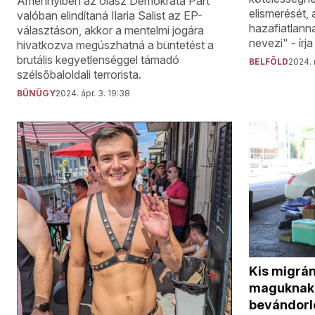
Amennyiben az olasz Demokrata Párt
elismerését, 
valóban elindítaná Ilaria Salist az EP-
hazafiatlann
választáson, akkor a mentelmi jogára
nevezi" - írj
hivatkozva megúszhatná a büntetést a
brutális kegyetlenséggel támadó
BELFÖLD
2024. 
szélsőbaloldali terrorista.
BŰNÜGY
2024. ápr. 3. 19:38
Kis migrán
maguknak a
bevándorl