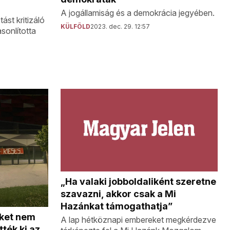
A jogállamiság és a demokrácia jegyében.
ást kritizáló
KÜLFÖLD
2023. dec. 29. 12:57
sonlította
„Ha valaki jobboldaliként szeretne
szavazni, akkor csak a Mi
Hazánkat támogathatja”
üket nem
A lap hétköznapi embereket megkérdezve
tték ki az