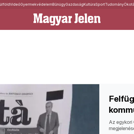
ülföld
Videó
Gyermekvédelem
Bűnügy
Gazdaság
Kultúra
Sport
Tudomány
Ökotá
Felfüg
kommu
Az egykori 
megjelenésé