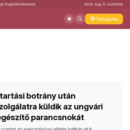
j
In English
Kiútkereső
2026. aug. 6. csütörtök
Támogatás
artási botrány után
zolgálatra küldik az ungvári
egészítő parancsnokát
szerint az egészségügyi ellátás kritikán aluli,