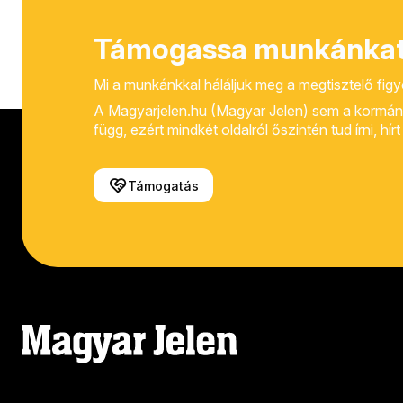
Támogassa munkánkat
Mi a munkánkkal háláljuk meg a megtisztelő fig
A Magyarjelen.hu (Magyar Jelen) sem a kormánytól
függ, ezért mindkét oldalról őszintén tud írni, hí
Támogatás