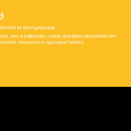
!
yelmüket és támogatásukat.
, sem a balliberális, nyíltan globalista ellenzéktől nem
rt közölni, oknyomozni, igazságot feltárni.