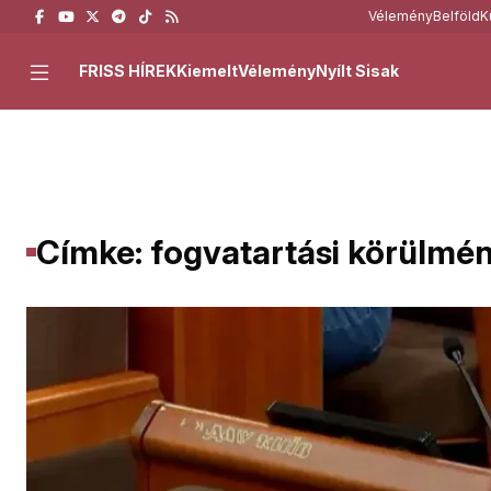
Vélemény
Belföld
K
FRISS HÍREK
Kiemelt
Vélemény
Nyílt Sisak
Címke: fogvatartási körülmé