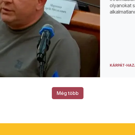
olyanokat s
alkalmatlan
KÁRPÁT-HAZ
Még több