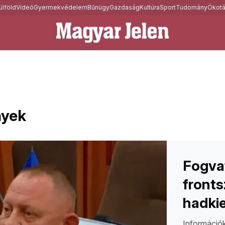
ülföld
Videó
Gyermekvédelem
Bűnügy
Gazdaság
Kultúra
Sport
Tudomány
Ökotá
nyek
Fogvat
fronts
hadki
Információk 