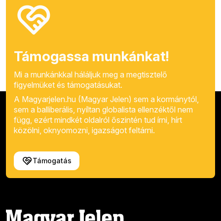
Támogassa munkánkat!
Mi a munkánkkal háláljuk meg a megtisztelő
figyelmüket és támogatásukat.
A Magyarjelen.hu (Magyar Jelen) sem a kormánytól,
sem a balliberális, nyíltan globalista ellenzéktől nem
függ, ezért mindkét oldalról őszintén tud írni, hírt
közölni, oknyomozni, igazságot feltárni.
Támogatás