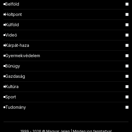
Belföld
Holtpont
Külföld
Videó
Kárpát-haza
Gyermekvédelem
Bűnügy
Gazdaság
Kultúra
Sport
Tudomány
1999 -
2026 © Magyar Jelen | Minden jog fenntartva!