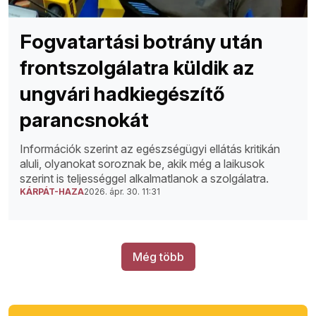
Fogvatartási botrány után
frontszolgálatra küldik az
ungvári hadkiegészítő
parancsnokát
Információk szerint az egészségügyi ellátás kritikán
aluli, olyanokat soroznak be, akik még a laikusok
szerint is teljességgel alkalmatlanok a szolgálatra.
KÁRPÁT-HAZA
2026. ápr. 30. 11:31
Még több