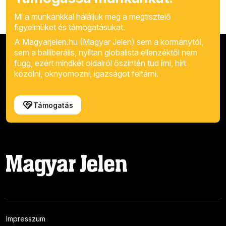
Mi a munkánkkal háláljuk meg a megtisztelő
figyelmüket és támogatásukat.
A Magyarjelen.hu (Magyar Jelen) sem a kormánytól,
sem a balliberális, nyíltan globalista ellenzéktől nem
függ, ezért mindkét oldalról őszintén tud írni, hírt
közölni, oknyomozni, igazságot feltárni.
Támogatás
Impresszum