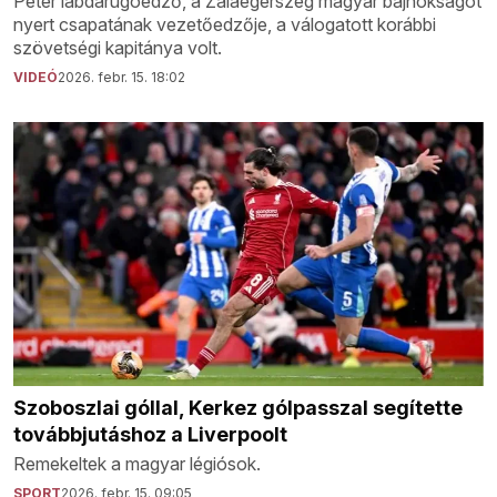
Péter labdarúgóedző, a Zalaegerszeg magyar bajnokságot
nyert csapatának vezetőedzője, a válogatott korábbi
szövetségi kapitánya volt.
VIDEÓ
2026. febr. 15. 18:02
Szoboszlai góllal, Kerkez gólpasszal segítette
továbbjutáshoz a Liverpoolt
Remekeltek a magyar légiósok.
SPORT
2026. febr. 15. 09:05