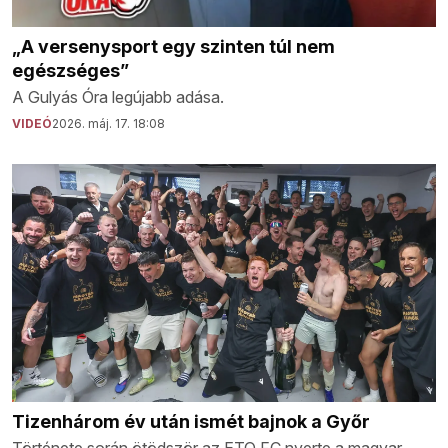
„A versenysport egy szinten túl nem
egészséges”
A Gulyás Óra legújabb adása.
VIDEÓ
2026. máj. 17. 18:08
Tizenhárom év után ismét bajnok a Győr