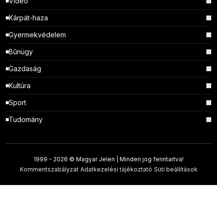
Videó
Kárpát-haza
Gyermekvédelem
Bűnügy
Gazdaság
Kultúra
Sport
Tudomány
1999 -
2026 © Magyar Jelen | Minden jog fenntartva!
Kommentszabályzat
Adatkezelési tájékoztató
Süti beállítások