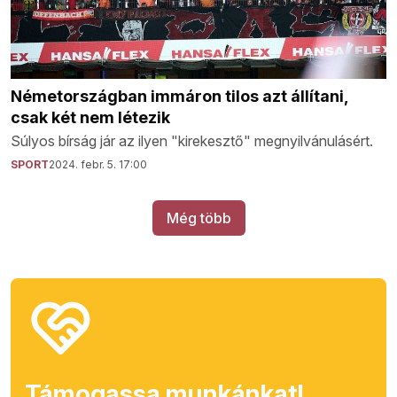
Németországban immáron tilos azt állítani,
csak két nem létezik
Súlyos bírság jár az ilyen "kirekesztő" megnyilvánulásért.
SPORT
2024. febr. 5. 17:00
Még több
Támogassa munkánkat!