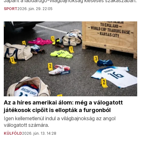
Japánt a labdarúgó-világbajnokság kieséses szakaszában.
SPORT
2026. jún. 29. 22:05
Az a híres amerikai álom: még a válogatott
játékosok cipőit is ellopták a furgonból
Igen kellemetlenül indul a világbajnokság az angol
válogatott számára.
KÜLFÖLD
2026. jún. 13. 14:28