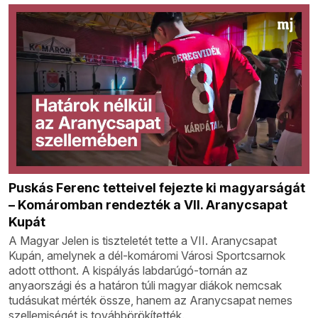
Puskás Ferenc tetteivel fejezte ki magyarságát
– Komáromban rendezték a VII. Aranycsapat
Kupát
A Magyar Jelen is tiszteletét tette a VII. Aranycsapat
Kupán, amelynek a dél-komáromi Városi Sportcsarnok
adott otthont. A kispályás labdarúgó-tornán az
anyaországi és a határon túli magyar diákok nemcsak
tudásukat mérték össze, hanem az Aranycsapat nemes
szellemiségét is továbbörökítették.