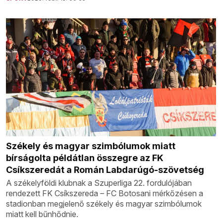
Székely és magyar szimbólumok miatt
bírságolta példátlan összegre az FK
Csíkszeredát a Román Labdarúgó-szövetség
A székelyföldi klubnak a Szuperliga 22. fordulójában
rendezett FK Csíkszereda – FC Botosani mérkőzésen a
stadionban megjelenő székely és magyar szimbólumok
miatt kell bűnhődnie.