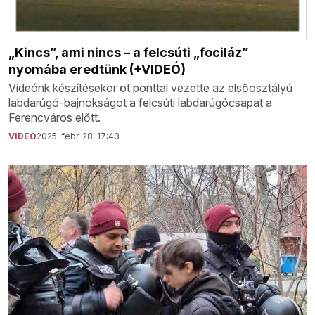
„Kincs”, ami nincs – a felcsúti „fociláz”
nyomába eredtünk (+VIDEÓ)
Videónk készítésekor öt ponttal vezette az elsőosztályú
labdarúgó-bajnokságot a felcsúti labdarúgócsapat a
Ferencváros előtt.
VIDEÓ
2025. febr. 28. 17:43