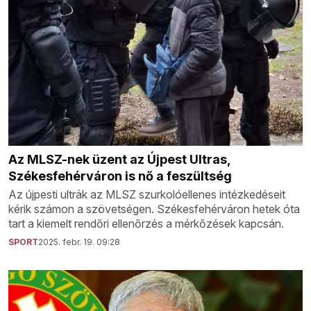
Az MLSZ-nek üzent az Újpest Ultras,
Székesfehérváron is nő a feszültség
Az újpesti ultrák az MLSZ szurkolóellenes intézkedéseit
kérik számon a szövetségen. Székesfehérváron hetek óta
tart a kiemelt rendőri ellenőrzés a mérkőzések kapcsán.
SPORT
2025. febr. 19. 09:28