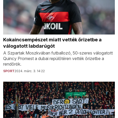
Kokaincsempészet miatt vették őrizetbe a
válogatott labdarúgót
A Szpartak Moszkvában futballozó, 50-szeres válogatott
Quincy Promest a dubai repülőtéren vették őrizetbe a
rendőrök.
SPORT
2024. márc. 3. 14:22