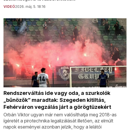
VIDEÓ
2026. máj. 5. 18:16
Rendszerváltás ide vagy oda, a szurkolók
„bűnözők” maradtak: Szegeden kitiltás,
Fehérváron vegzálás járt a görögtüzekért
Orbán Viktor ugyan már nem valósíthatja meg 2018-as
ígéretét a pirotechnika legalizálását illetően, az elmúlt
napok eseményei azonban jelzik, hogy a lelátói