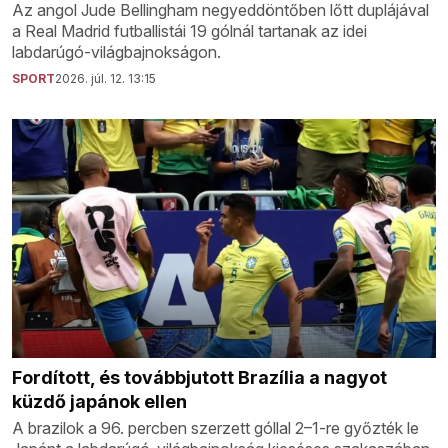
Az angol Jude Bellingham negyeddöntőben lőtt duplájával
a Real Madrid futballistái 19 gólnál tartanak az idei
labdarúgó-világbajnokságon.
SPORT
2026. júl. 12. 13:15
Fordított, és továbbjutott Brazília a nagyot
küzdő japánok ellen
A brazilok a 96. percben szerzett góllal 2–1-re győzték le