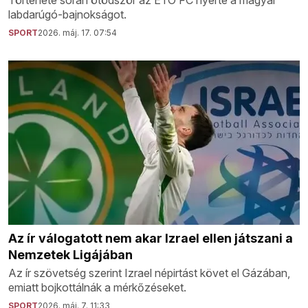
Története során ötödször az ETO FC nyerte a magyar
labdarúgó-bajnokságot.
SPORT
2026. máj. 17. 07:54
Az ír válogatott nem akar Izrael ellen játszani a
Nemzetek Ligájában
Az ír szövetség szerint Izrael népirtást követ el Gázában,
emiatt bojkottálnák a mérkőzéseket.
SPORT
2026. máj. 7. 11:33