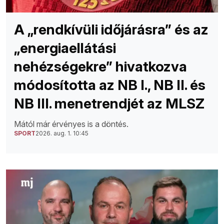
A „rendkívüli időjárásra” és az
„energiaellátási
nehézségekre” hivatkozva
módosította az NB I., NB II. és
NB III. menetrendjét az MLSZ
Mától már érvényes is a döntés.
SPORT
2026. aug. 1. 10:45