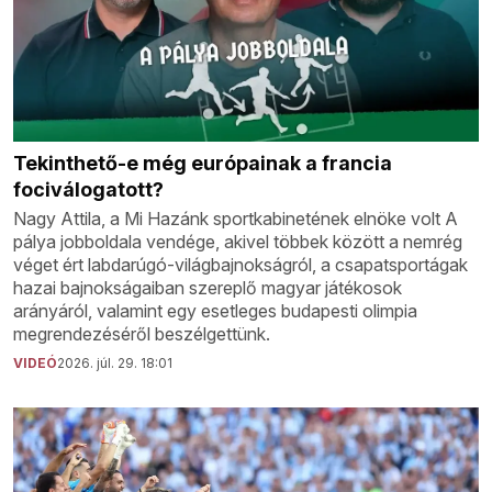
Tekinthető-e még európainak a francia
fociválogatott?
Nagy Attila, a Mi Hazánk sportkabinetének elnöke volt A
pálya jobboldala vendége, akivel többek között a nemrég
véget ért labdarúgó-világbajnokságról, a csapatsportágak
hazai bajnokságaiban szereplő magyar játékosok
arányáról, valamint egy esetleges budapesti olimpia
megrendezéséről beszélgettünk.
VIDEÓ
2026. júl. 29. 18:01