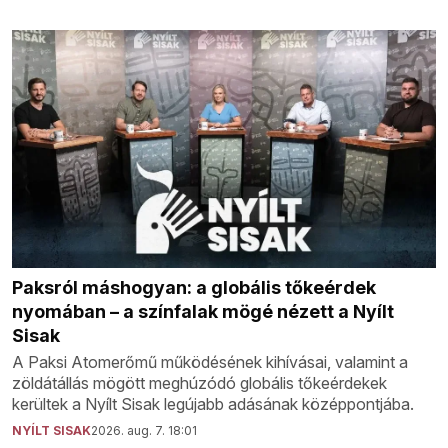
Paksról máshogyan: a globális tőkeérdek
nyomában – a színfalak mögé nézett a Nyílt
Sisak
A Paksi Atomerőmű működésének kihívásai, valamint a
zöldátállás mögött meghúzódó globális tőkeérdekek
kerültek a Nyílt Sisak legújabb adásának középpontjába.
NYÍLT SISAK
2026. aug. 7. 18:01