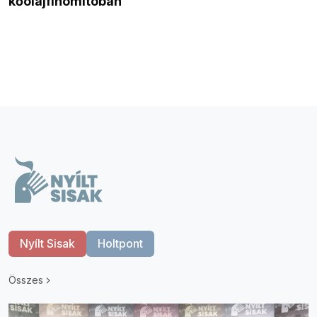
kőolajfinomítóban
Nyílt Sisak
Holtpont
Összes