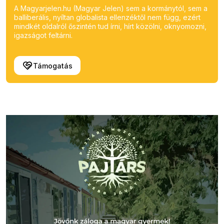
A Magyarjelen.hu (Magyar Jelen) sem a kormánytól, sem a
balliberális, nyíltan globalista ellenzéktől nem függ, ezért
mindkét oldalról őszintén tud írni, hírt közölni, oknyomozni,
igazságot feltárni.
Támogatás