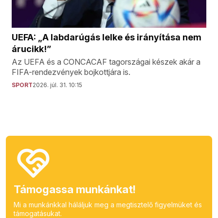
UEFA: „A labdarúgás lelke és irányítása nem
árucikk!”
Az UEFA és a CONCACAF tagországai készek akár a
FIFA-rendezvények bojkottjára is.
SPORT
2026. júl. 31. 10:15
Támogassa munkánkat!
Mi a munkánkkal háláljuk meg a megtisztelő figyelmüket és
támogatásukat.