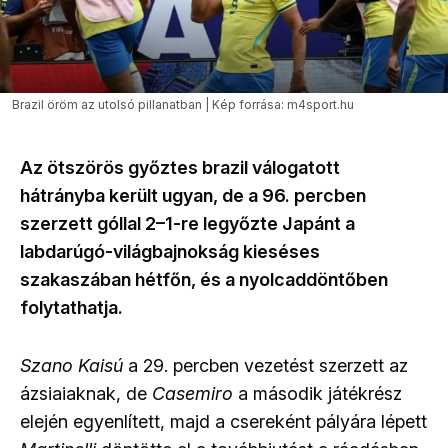
Brazil öröm az utolsó pillanatban | Kép forrása: m4sport.hu
Az ötszörös győztes brazil válogatott
hátrányba került ugyan, de a 96. percben
szerzett góllal 2–1-re legyőzte Japánt a
labdarúgó-világbajnokság kieséses
szakaszában hétfőn, és a nyolcaddöntőben
folytathatja.
Szano Kaisú
a 29. percben vezetést szerzett az
ázsiaiaknak, de
Casemiro
a második játékrész
elején egyenlített, majd a csereként pályára lépett