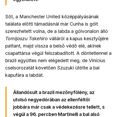
Sőt, a Manchester United középpályásának
találata előtti támadásnál már Cunha is gólt
szerezhetett volna, de a labda a gólvonalon álló
Tomijaszu Takehiro
válláról a kapus kesztyűjére
pattant, majd vissza a belső védő elé, akinek
csapattársa végül felszabadított. A döntetlennel a
brazil együttes nem elégedett meg, de Vinícius
cselsorozatát követően Szuzuki ütötte a bal
kapufára a labdát.
Állandósult a brazil mezőnyfölény, az
utolsó negyedórában az ellenféltől
jobbára már csak a védekezésre tellett, s
végül a 96. percben Martinelli a bal alsó