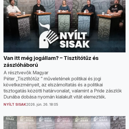
Van itt még jogállam? – Tisztítótűz és
zászlóháború
A résztvevők Magyar
Péter „Tisztítótűz ” műveletének politikai és jogi
következményeit, az elszámoltatás és a politikai
tisztogatás közötti határvonalat, valamint a Pride zászlók
Dunába dobása nyomán kialakult vitát elemezték.
NYÍLT SISAK
2026. jún. 26. 18:05