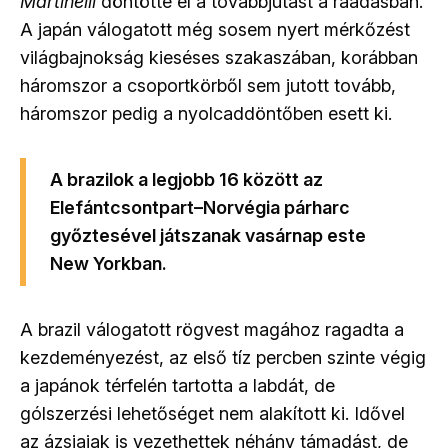
Martinelli
döntötte el a továbbjutást a ráadásban.
A japán válogatott még sosem nyert mérkőzést
világbajnokság kieséses szakaszában, korábban
háromszor a csoportkörből sem jutott tovább,
háromszor pedig a nyolcaddöntőben esett ki.
A brazilok a legjobb 16 között az
Elefántcsontpart
–
Norvégia párharc
győztesével játszanak vasárnap este
New Yorkban.
A brazil válogatott rögvest magához ragadta a
kezdeményezést, az első tíz percben szinte végig
a japánok térfelén tartotta a labdát, de
gólszerzési lehetőséget nem alakított ki. Idővel
az ázsiaiak is vezethettek néhány támadást, de