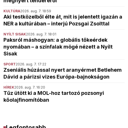
megnyert tenderéről
KULTÚRA
2026. aug. 7. 18:59
Aki testközelből élte át, mit is jelentett igazán a
NER a kultúrában – interjú Pozsgai Zsolttal
NYÍLT SISAK
2026. aug. 7. 18:01
Paksról máshogyan: a globális tőkeérdek
nyomában – a színfalak mögé nézett a Nyílt
Sisak
SPORT
2026. aug. 7. 17:22
Zseniális húzással nyert aranyérmet Betlehem
Dávid a párizsi vizes Európa-bajnokságon
HÍREK
2026. aug. 7. 16:20
Tűz ütött ki a MOL-hoz tartozó pozsonyi
kőolajfinomítóban
Legfontosabb