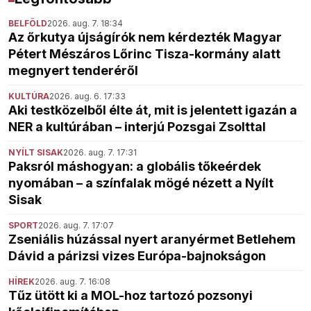
BELFÖLD
2026. aug. 7. 18:34
Az őrkutya újságírók nem kérdezték Magyar
Pétert Mészáros Lőrinc Tisza-kormány alatt
megnyert tenderéről
KULTÚRA
2026. aug. 6. 17:33
Aki testközelből élte át, mit is jelentett igazán a
NER a kultúrában – interjú Pozsgai Zsolttal
NYÍLT SISAK
2026. aug. 7. 17:31
Paksról máshogyan: a globális tőkeérdek
nyomában – a színfalak mögé nézett a Nyílt
Sisak
SPORT
2026. aug. 7. 17:07
Zseniális húzással nyert aranyérmet Betlehem
Dávid a párizsi vizes Európa-bajnokságon
HÍREK
2026. aug. 7. 16:08
Tűz ütött ki a MOL-hoz tartozó pozsonyi