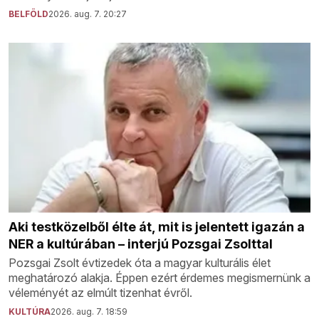
BELFÖLD
2026. aug. 7. 20:27
Aki testközelből élte át, mit is jelentett igazán a
NER a kultúrában – interjú Pozsgai Zsolttal
Pozsgai Zsolt évtizedek óta a magyar kulturális élet
meghatározó alakja. Éppen ezért érdemes megismernünk a
véleményét az elmúlt tizenhat évről.
KULTÚRA
2026. aug. 7. 18:59