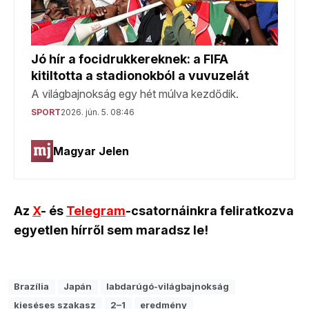
Az
X
- és
Telegram
-csatornáinkra feliratkozva
egyetlen hírről sem maradsz le!
Brazília
Japán
labdarúgó-világbajnokság
kieséses szakasz
2–1
eredmény