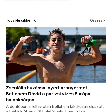
További cikkeink
Összes
Zseniális húzással nyert aranyérmet
Betlehem Dávid a párizsi vizes Európa-
bajnokságon
A döntőben a féltáv után Betlehem taktikusan elúszott
a többiektől, és a fő bolytól balra hagyta le a