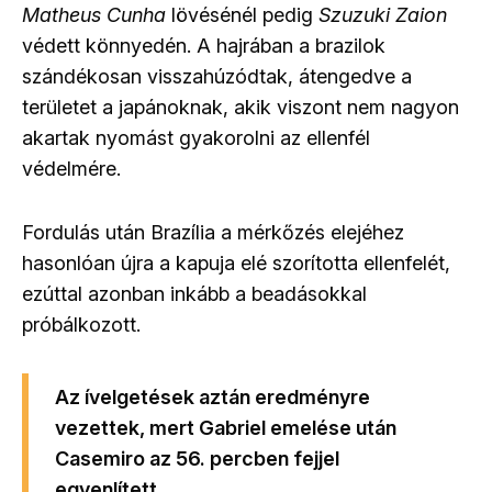
Matheus Cunha
lövésénél pedig
Szuzuki Zaion
védett könnyedén. A hajrában a brazilok
szándékosan visszahúzódtak, átengedve a
területet a japánoknak, akik viszont nem nagyon
akartak nyomást gyakorolni az ellenfél
védelmére.
Fordulás után Brazília a mérkőzés elejéhez
hasonlóan újra a kapuja elé szorította ellenfelét,
ezúttal azonban inkább a beadásokkal
próbálkozott.
Az ívelgetések aztán eredményre
vezettek, mert Gabriel emelése után
Casemiro az 56. percben fejjel
egyenlített.