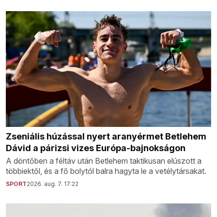
Zseniális húzással nyert aranyérmet Betlehem
Dávid a párizsi vizes Európa-bajnokságon
A döntőben a féltáv után Betlehem taktikusan elúszott a
többiektől, és a fő bolytól balra hagyta le a vetélytársakat.
SPORT
2026. aug. 7. 17:22