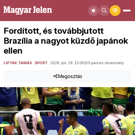
Fordított, és továbbjutott
Brazília a nagyot küzdő japánok
ellen
LIPTÁK TAMÁS
SPORT
2026. jún. 29. 22:05
3 perces olvasmány
Megosztás