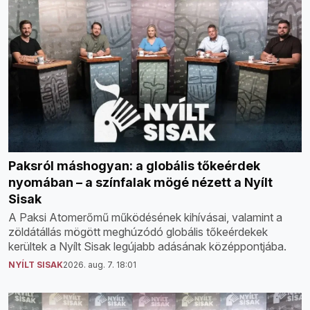
Paksról máshogyan: a globális tőkeérdek
nyomában – a színfalak mögé nézett a Nyílt
Sisak
A Paksi Atomerőmű működésének kihívásai, valamint a
zöldátállás mögött meghúzódó globális tőkeérdekek
kerültek a Nyílt Sisak legújabb adásának középpontjába.
NYÍLT SISAK
2026. aug. 7. 18:01