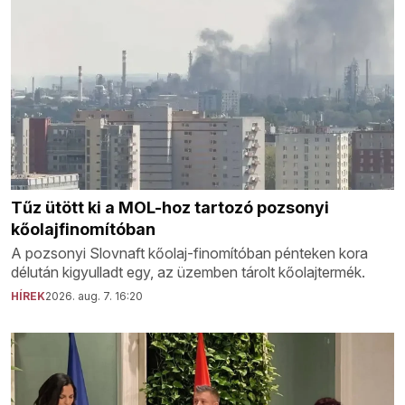
Tűz ütött ki a MOL-hoz tartozó pozsonyi
kőolajfinomítóban
A pozsonyi Slovnaft kőolaj-finomítóban pénteken kora
délután kigyulladt egy, az üzemben tárolt kőolajtermék.
HÍREK
2026. aug. 7. 16:20