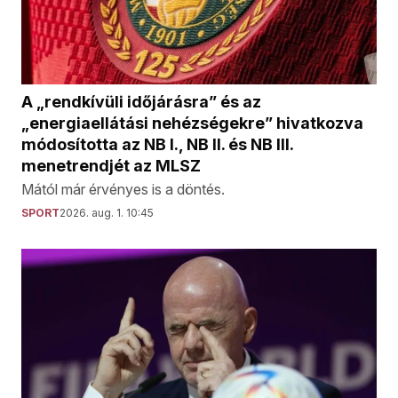
A „rendkívüli időjárásra” és az
„energiaellátási nehézségekre” hivatkozva
módosította az NB I., NB II. és NB III.
menetrendjét az MLSZ
Mától már érvényes is a döntés.
SPORT
2026. aug. 1. 10:45