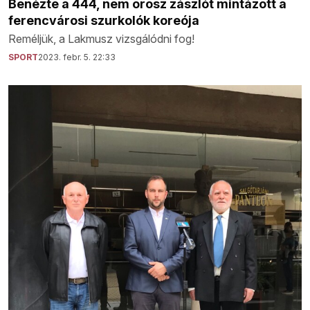
Benézte a 444, nem orosz zászlót mintázott a
ferencvárosi szurkolók koreója
Reméljük, a Lakmusz vizsgálódni fog!
SPORT
2023. febr. 5. 22:33