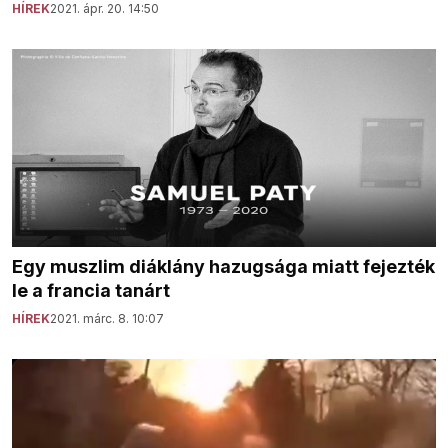
HÍREK
2021. ápr. 20. 14:50
Egy muszlim diáklány hazugsága miatt fejezték
le a francia tanárt
HÍREK
2021. márc. 8. 10:07