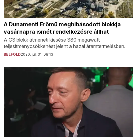
A Dunamenti Erőmű meghibásodott blokkja
vasárnapra ismét rendelkezésre állhat
A G3 blokk átmeneti kiesése 380 megawatt
teljesítménycsökkenést jelent a hazai áramtermelésben.
BELFÖLD
2026. júl. 31. 08:13