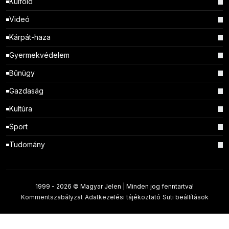
Külföld
Videó
Kárpát-haza
Gyermekvédelem
Bűnügy
Gazdaság
Kultúra
Sport
Tudomány
1999 -
2026 © Magyar Jelen | Minden jog fenntartva!
Kommentszabályzat
Adatkezelési tájékoztató
Süti beállítások