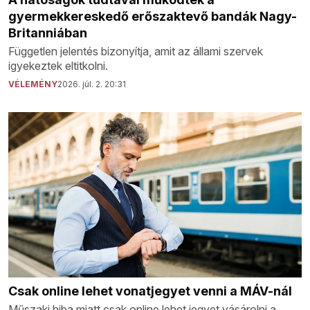
gyermekkereskedő erőszaktevő bandák Nagy-
Britanniában
Független jelentés bizonyítja, amit az állami szervek
igyekeztek eltitkolni.
VÉLEMÉNY
2026. júl. 2. 20:31
Csak online lehet vonatjegyet venni a MÁV-nál
Műszaki hiba miatt csak online lehet jegyet vásárolni a