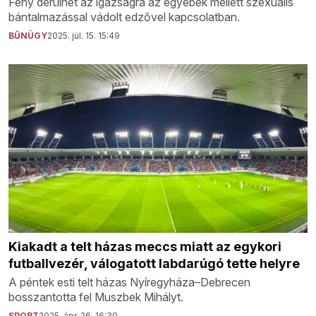
Fény derülhet az igazságra az egyebek mellett szexuális
bántalmazással vádolt edzővel kapcsolatban.
BŰNÜGY
2025. júl. 15. 15:49
Kiakadt a telt házas meccs miatt az egykori
futballvezér, válogatott labdarúgó tette helyre
A péntek esti telt házas Nyíregyháza–Debrecen
bosszantotta fel Muszbek Mihályt.
SPORT
2025. ápr. 26. 16:30