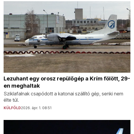
Lezuhant egy orosz repülőgép a Krím fölött, 29-
en meghaltak
Sziklafalnak csapódott a katonai szállító gép, senki nem
élte túl.
KÜLFÖLD
2026. ápr. 1. 08:51