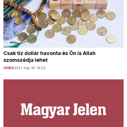
Csak tíz dollár havonta és Ön is Allah
szomszédja lehet
HÍREK
2021. máj. 10. 14:23