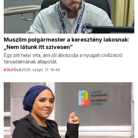
Muszlim polgármester a keresztény lakosnak:
„Nem látunk itt szívesen”
Egy piti helyi vita, ami jól ábrázolja a nyugati civilizáció
társadalmának állapotát.
KÜLFÖLD
2025. szept. 17. 16:46