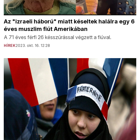
Az "izraeli háború" miatt késeltek halálra egy 6
éves muszlim fiút Amerikában
A 71 éves férfi 26 késszúrással végzett a fiúval.
HÍREK
2023. okt. 16. 12:28