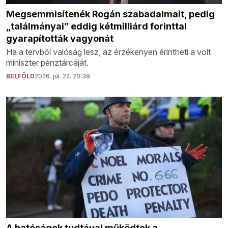
Megsemmisítenék Rogán szabadalmait, pedig
„találmányai” eddig kétmilliárd forinttal
gyarapították vagyonát
Ha a tervből valóság lesz, az érzékenyen érintheti a volt
miniszter pénztárcáját.
BELFÖLD
2026. júl. 22. 20:39
A hatóságok tudtával működtek a