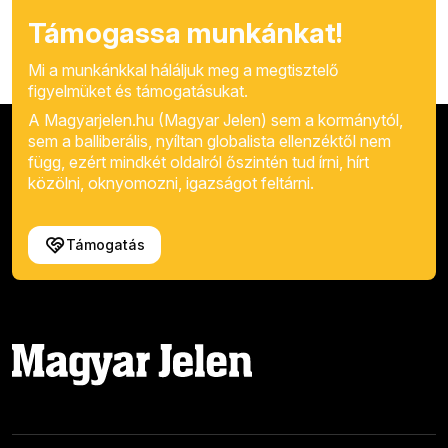
Támogassa munkánkat!
Mi a munkánkkal háláljuk meg a megtisztelő
figyelmüket és támogatásukat.
A Magyarjelen.hu (Magyar Jelen) sem a kormánytól,
sem a balliberális, nyíltan globalista ellenzéktől nem
függ, ezért mindkét oldalról őszintén tud írni, hírt
közölni, oknyomozni, igazságot feltárni.
Támogatás