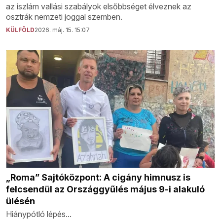
az iszlám vallási szabályok elsőbbséget élveznek az
osztrák nemzeti joggal szemben.
KÜLFÖLD
2026. máj. 15. 15:07
„Roma” Sajtóközpont: A cigány himnusz is
felcsendül az Országgyűlés május 9-i alakuló
ülésén
Hiánypótló lépés...