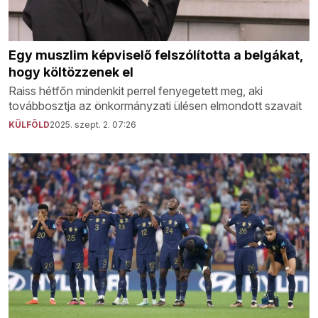
Egy muszlim képviselő felszólította a belgákat,
hogy költözzenek el
Raiss hétfőn mindenkit perrel fenyegetett meg, aki
továbbosztja az önkormányzati ülésen elmondott szavait
KÜLFÖLD
2025. szept. 2. 07:26