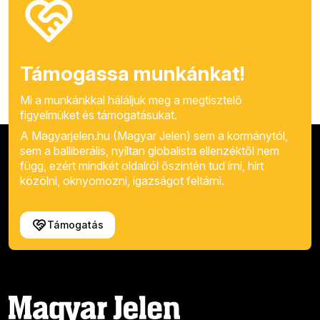
Támogassa munkánkat!
Mi a munkánkkal háláljuk meg a megtisztelő
figyelmüket és támogatásukat.
A Magyarjelen.hu (Magyar Jelen) sem a kormánytól,
sem a balliberális, nyíltan globalista ellenzéktől nem
függ, ezért mindkét oldalról őszintén tud írni, hírt
közölni, oknyomozni, igazságot feltárni.
Támogatás