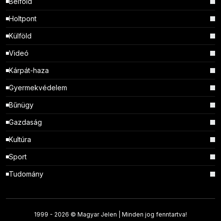
Belföld
Holtpont
Külföld
Videó
Kárpát-haza
Gyermekvédelem
Bűnügy
Gazdaság
Kultúra
Sport
Tudomány
1999 -
2026 © Magyar Jelen | Minden jog fenntartva!