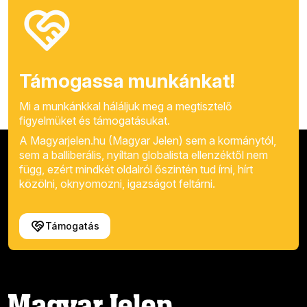
Támogassa munkánkat!
Mi a munkánkkal háláljuk meg a megtisztelő
figyelmüket és támogatásukat.
A Magyarjelen.hu (Magyar Jelen) sem a kormánytól,
sem a balliberális, nyíltan globalista ellenzéktől nem
függ, ezért mindkét oldalról őszintén tud írni, hírt
közölni, oknyomozni, igazságot feltárni.
Támogatás