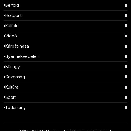
Belföld
Holtpont
Külföld
Videó
Kárpát-haza
Gyermekvédelem
Bűnügy
Gazdaság
Kultúra
Sport
Tudomány