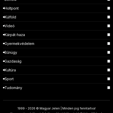
Holtpont
Külföld
Videó
Kárpát-haza
Gyermekvédelem
Bűnügy
Gazdaság
Kultúra
Sport
Tudomány
1999 -
2026 © Magyar Jelen | Minden jog fenntartva!