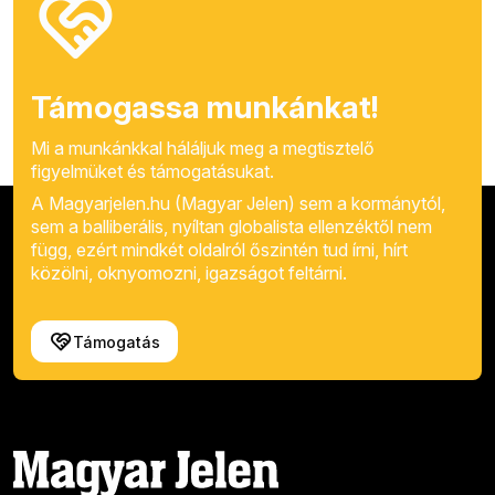
Támogassa munkánkat!
Mi a munkánkkal háláljuk meg a megtisztelő
figyelmüket és támogatásukat.
A Magyarjelen.hu (Magyar Jelen) sem a kormánytól,
sem a balliberális, nyíltan globalista ellenzéktől nem
függ, ezért mindkét oldalról őszintén tud írni, hírt
közölni, oknyomozni, igazságot feltárni.
Támogatás