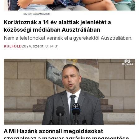
Korlátoznák a 14 év alattiak jelenlétét a
közösségi médiában Ausztráliában
Nem a telefonokat vennék el a gyerekektől Ausztráliában.
KÜLFÖLD
2024. szept. 8. 14:31
A Mi Hazánk azonnali megoldásokat
szorgalmaz a magyar agrárium megmentése