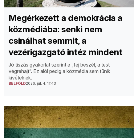
Megérkezett a demokrácia a
közmédiába: senki nem
csinálhat semmit, a
vezérigazgató intéz mindent
Jó tiszás gyakorlat szerint a „fej beszél, a test
végrehajt”. Ez alól pedig a közmédia sem tűnik
kivételnek.
BELFÖLD
2026. júl. 4. 11:43