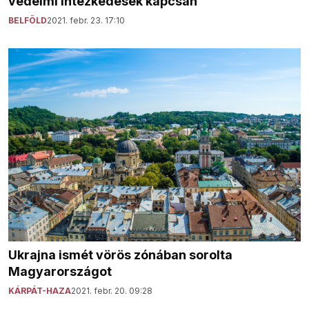
védelmi intézkedések kapcsán
BELFÖLD
2021. febr. 23. 17:10
Ukrajna ismét vörös zónában sorolta
Magyarországot
KÁRPÁT-HAZA
2021. febr. 20. 09:28