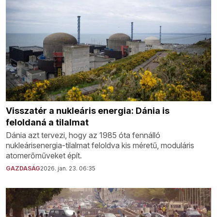
Visszatér a nukleáris energia: Dánia is
feloldaná a tilalmat
Dánia azt tervezi, hogy az 1985 óta fennálló
nukleárisenergia-tilalmat feloldva kis méretű, moduláris
atomerőműveket épít.
GAZDASÁG
2026. jan. 23. 06:35