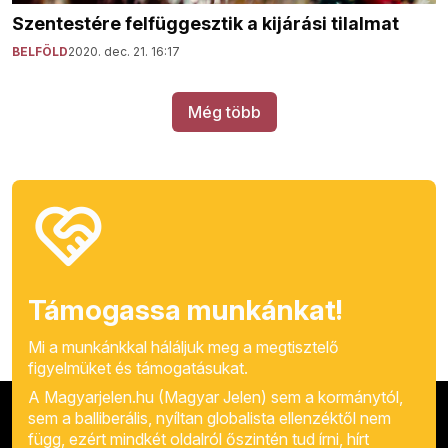
Szentestére felfüggesztik a kijárási tilalmat
BELFÖLD
2020. dec. 21. 16:17
Még több
Támogassa munkánkat!
Mi a munkánkkal háláljuk meg a megtisztelő
figyelmüket és támogatásukat.
A Magyarjelen.hu (Magyar Jelen) sem a kormánytól,
sem a balliberális, nyíltan globalista ellenzéktől nem
függ, ezért mindkét oldalról őszintén tud írni, hírt