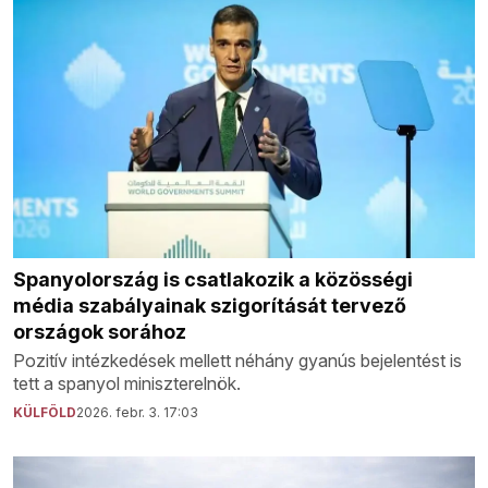
Spanyolország is csatlakozik a közösségi
média szabályainak szigorítását tervező
országok sorához
Pozitív intézkedések mellett néhány gyanús bejelentést is
tett a spanyol miniszterelnök.
KÜLFÖLD
2026. febr. 3. 17:03