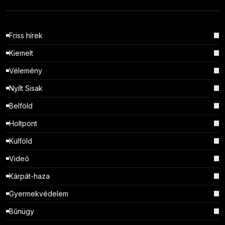
Friss hírek
Kiemelt
Vélemény
Nyílt Sisak
Belföld
Holtpont
Külföld
Videó
Kárpát-haza
Gyermekvédelem
Bűnügy