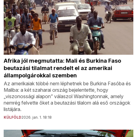
Afrika jól megmutatta: Mali és Burkina Faso
beutazási tilalmat rendelt el az amerikai
állampolgárokkal szemben
Az amerikaiak többé nem léphetnek be Burkina Fasóba és
Maliba: a két szaharai ország bejelentette, hogy
„viszonossági alapon” válaszol Washingtonnak, amely
nemrég felvette őket a beutazási tilalom alá eső országok
listájára.
KÜLFÖLD
2026. jan. 1. 18:18