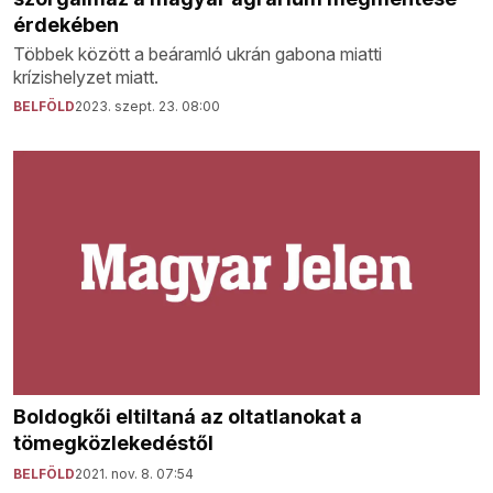
érdekében
Többek között a beáramló ukrán gabona miatti
krízishelyzet miatt.
BELFÖLD
2023. szept. 23. 08:00
Boldogkői eltiltaná az oltatlanokat a
tömegközlekedéstől
BELFÖLD
2021. nov. 8. 07:54