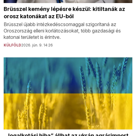
Brüsszel kemény lépésre készül: kitiltanák az
orosz katonákat az EU-ból
Brüsszel újabb intézkedéscsomaggal szigorítaná az
Oroszország elleni korlátozásokat, több gazdasági és
katonai területet is érintve.
KÜLFÖLD
2026. jún. 9. 14:26
„Jogalkotási hiba” állhat az ukrán agrárimport