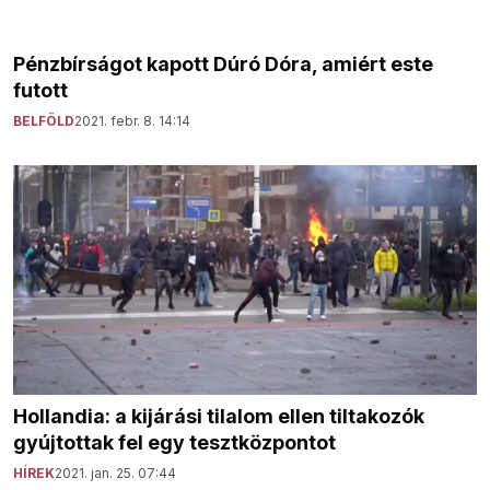
Pénzbírságot kapott Dúró Dóra, amiért este
futott
BELFÖLD
2021. febr. 8. 14:14
Hollandia: a kijárási tilalom ellen tiltakozók
gyújtottak fel egy tesztközpontot
HÍREK
2021. jan. 25. 07:44