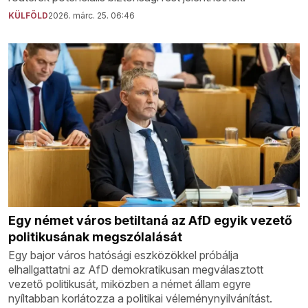
KÜLFÖLD
2026. márc. 25. 06:46
Egy német város betiltaná az AfD egyik vezető
politikusának megszólalását
Egy bajor város hatósági eszközökkel próbálja
elhallgattatni az AfD demokratikusan megválasztott
vezető politikusát, miközben a német állam egyre
nyíltabban korlátozza a politikai véleménynyilvánítást.