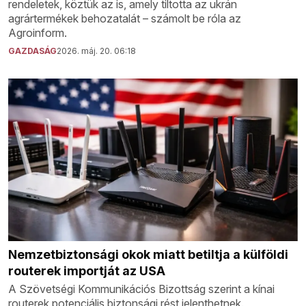
rendeletek, köztük az is, amely tiltotta az ukrán
agrártermékek behozatalát – számolt be róla az
Agroinform.
GAZDASÁG
2026. máj. 20. 06:18
Nemzetbiztonsági okok miatt betiltja a külföldi
routerek importját az USA
A Szövetségi Kommunikációs Bizottság szerint a kínai
routerek potenciális biztonsági rést jelenthetnek.