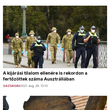
A kijárási tilalom ellenére is rekordon a
fertőzöttek száma Ausztráliában
GAZDASÁG
2021. aug. 26. 13:13