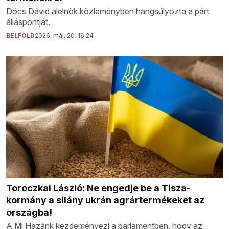
Dócs Dávid alelnök közleményben hangsúlyozta a párt
álláspontját.
BELFÖLD
2026. máj. 20. 16:24
Toroczkai László: Ne engedje be a Tisza-
kormány a silány ukrán agrártermékeket az
országba!
A Mi Hazánk kezdeményezi a parlamentben, hogy az