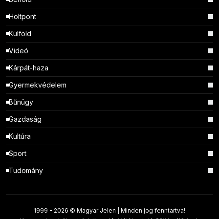
Holtpont
Külföld
Videó
Kárpát-haza
Gyermekvédelem
Bűnügy
Gazdaság
Kultúra
Sport
Tudomány
1999 -
2026 © Magyar Jelen | Minden jog fenntartva!