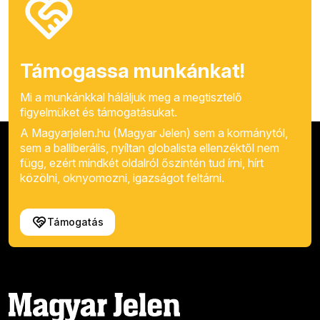
Támogassa munkánkat!
Mi a munkánkkal háláljuk meg a megtisztelő
figyelmüket és támogatásukat.
A Magyarjelen.hu (Magyar Jelen) sem a kormánytól,
sem a balliberális, nyíltan globalista ellenzéktől nem
függ, ezért mindkét oldalról őszintén tud írni, hírt
közölni, oknyomozni, igazságot feltárni.
Támogatás