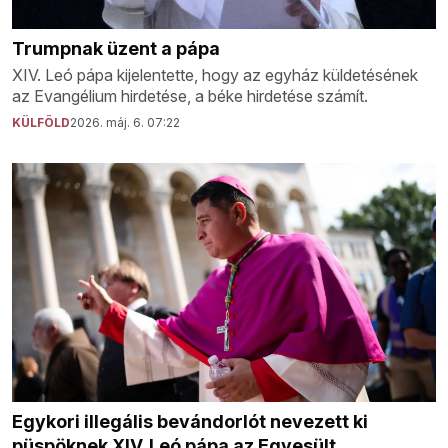
Trumpnak üzent a pápa
XIV. Leó pápa kijelentette, hogy az egyház küldetésének
az Evangélium hirdetése, a béke hirdetése számít.
KÜLFÖLD
2026. máj. 6. 07:22
Egykori illegális bevándorlót nevezett ki
püspöknek XIV. Leó pápa az Egyesült