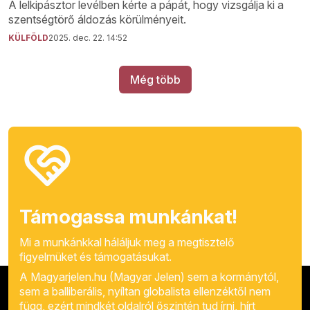
A lelkipásztor levélben kérte a pápát, hogy vizsgálja ki a
szentségtörő áldozás körülményeit.
KÜLFÖLD
2025. dec. 22. 14:52
Még több
Támogassa munkánkat!
Mi a munkánkkal háláljuk meg a megtisztelő
figyelmüket és támogatásukat.
A Magyarjelen.hu (Magyar Jelen) sem a kormánytól,
sem a balliberális, nyíltan globalista ellenzéktől nem
függ, ezért mindkét oldalról őszintén tud írni, hírt