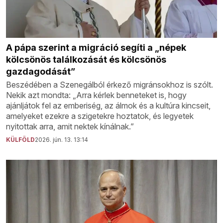
A pápa szerint a migráció segíti a „népek
kölcsönös találkozását és kölcsönös
gazdagodását”
Beszédében a Szenegálból érkező migránsokhoz is szólt.
Nekik azt mondta: „Arra kérlek benneteket is, hogy
ajánljátok fel az emberiség, az álmok és a kultúra kincseit,
amelyeket ezekre a szigetekre hoztatok, és legyetek
nyitottak arra, amit nektek kínálnak.”
KÜLFÖLD
2026. jún. 13. 13:14