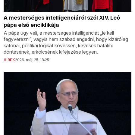
A mesterséges intelligenciáról szól XIV. Leó
pápa első enciklikája
A pápa úgy véli, a mesterséges intelligenciát „le kell
fegyverezni”, vagyis nem szabad engedni, hogy kizárólag
katonai, politikai logikát kövessen, kevesek hatalmi
döntésének, erkölcsének kifejezése legyen.
HÍREK
2026. máj. 25. 18:25