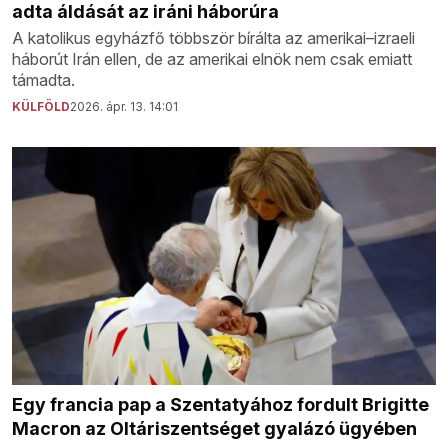
adta áldását az iráni háborúra
A katolikus egyházfő többször bírálta az amerikai–izraeli
háborút Irán ellen, de az amerikai elnök nem csak emiatt
támadta.
KÜLFÖLD
2026. ápr. 13. 14:01
Egy francia pap a Szentatyához fordult Brigitte
Macron az Oltáriszentséget gyalázó ügyében