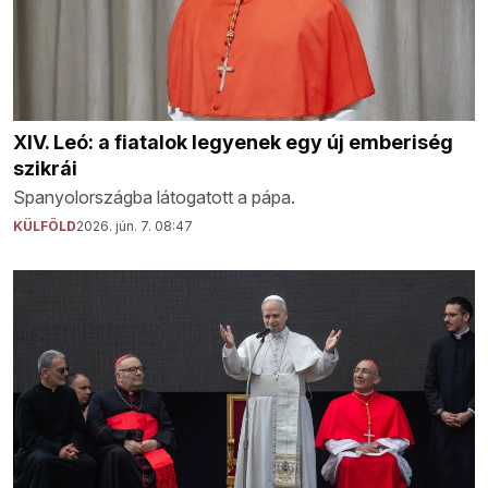
XIV. Leó: a fiatalok legyenek egy új emberiség
szikrái
Spanyolországba látogatott a pápa.
KÜLFÖLD
2026. jún. 7. 08:47