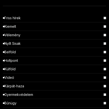
Friss hírek
Kiemelt
Vélemény
Nyílt Sisak
Belföld
Holtpont
Külföld
Videó
Kárpát-haza
Gyermekvédelem
Bűnügy