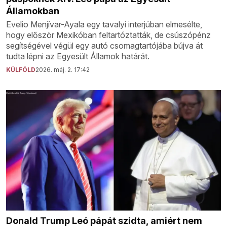
Államokban
Evelio Menjívar-Ayala egy tavalyi interjúban elmesélte,
hogy először Mexikóban feltartóztatták, de csúszópénz
segítségével végül egy autó csomagtartójába bújva át
tudta lépni az Egyesült Államok határát.
KÜLFÖLD
2026. máj. 2. 17:42
Donald Trump Leó pápát szidta, amiért nem