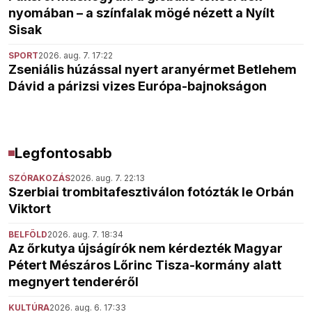
nyomában – a színfalak mögé nézett a Nyílt
Sisak
SPORT
2026. aug. 7. 17:22
Zseniális húzással nyert aranyérmet Betlehem
Dávid a párizsi vizes Európa-bajnokságon
Legfontosabb
SZÓRAKOZÁS
2026. aug. 7. 22:13
Szerbiai trombitafesztiválon fotózták le Orbán
Viktort
BELFÖLD
2026. aug. 7. 18:34
Az őrkutya újságírók nem kérdezték Magyar
Pétert Mészáros Lőrinc Tisza-kormány alatt
megnyert tenderéről
KULTÚRA
2026. aug. 6. 17:33