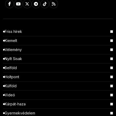
Friss hírek
Kiemelt
Vélemény
Nyílt Sisak
Belföld
Holtpont
Külföld
Videó
Kárpát-haza
Gyermekvédelem