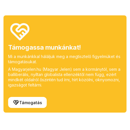
Támogassa munkánkat!
Mi a munkánkkal háláljuk meg a megtisztelő figyelmüket és
támogatásukat.
A Magyarjelen.hu (Magyar Jelen) sem a kormánytól, sem a
balliberális, nyíltan globalista ellenzéktől nem függ, ezért
mindkét oldalról őszintén tud írni, hírt közölni, oknyomozni,
igazságot feltárni.
Támogatás