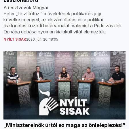
A résztvevők Magyar
Péter „Tisztítótűz ” műveletének politikai és jogi
következményeit, az elszámoltatás és a politikai
tisztogatás közötti határvonalat, valamint a Pride zászlók
Dunába dobása nyomán kialakult vitát elemezték.
NYÍLT SISAK
2026. jún. 26. 18:05
„Miniszterelnök úrtól ez maga az önleleplezés!”