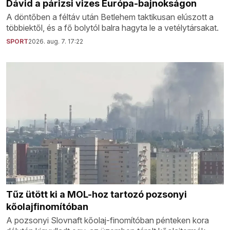
Dávid a párizsi vizes Európa-bajnokságon
A döntőben a féltáv után Betlehem taktikusan elúszott a
többiektől, és a fő bolytól balra hagyta le a vetélytársakat.
SPORT
2026. aug. 7. 17:22
Tűz ütött ki a MOL-hoz tartozó pozsonyi
kőolajfinomítóban
A pozsonyi Slovnaft kőolaj-finomítóban pénteken kora