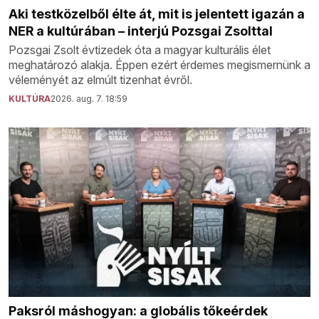
Aki testközelből élte át, mit is jelentett igazán a
NER a kultúrában – interjú Pozsgai Zsolttal
Pozsgai Zsolt évtizedek óta a magyar kulturális élet
meghatározó alakja. Éppen ezért érdemes megismernünk a
véleményét az elmúlt tizenhat évről.
KULTÚRA
2026. aug. 7. 18:59
Paksról máshogyan: a globális tőkeérdek