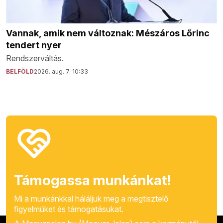
Vannak, amik nem változnak: Mészáros Lőrinc
tendert nyer
Rendszerváltás.
BELFÖLD
2026. aug. 7. 10:33
Támogassa munkánkat!
Mi a munkánkkal háláljuk meg a megtisztelő
figyelmüket és támogatásukat.