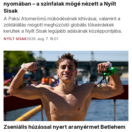
nyomában – a színfalak mögé nézett a Nyílt
Sisak
A Paksi Atomerőmű működésének kihívásai, valamint a
zöldátállás mögött meghúzódó globális tőkeérdekek
kerültek a Nyílt Sisak legújabb adásának középpontjába.
NYÍLT SISAK
2026. aug. 7. 18:01
Zseniális húzással nyert aranyérmet Betlehem