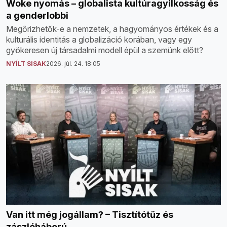
Woke nyomás – globalista kultúragyilkosság és
a genderlobbi
Megőrizhetők-e a nemzetek, a hagyományos értékek és a
kulturális identitás a globalizáció korában, vagy egy
gyökeresen új társadalmi modell épül a szemünk előtt?
NYÍLT SISAK
2026. júl. 24. 18:05
Van itt még jogállam? – Tisztítótűz és
zászlóháború