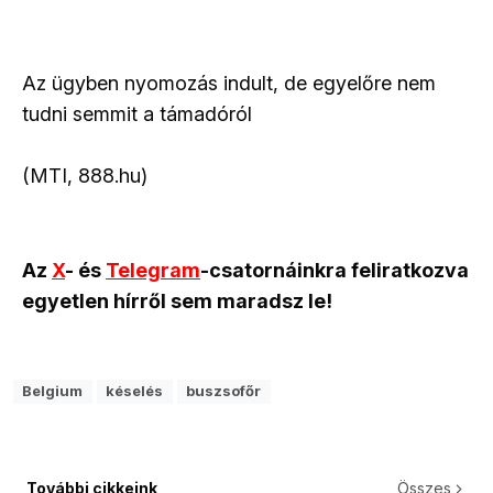
Az ügyben nyomozás indult, de egyelőre nem
tudni semmit a támadóról
(MTI, 888.hu)
Az
X
- és
Telegram
-csatornáinkra feliratkozva
egyetlen hírről sem maradsz le!
Belgium
késelés
buszsofőr
További cikkeink
Összes