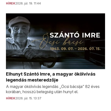
HÍREK
2026. júl. 19. 11:44
Elhunyt Szántó Imre, a magyar ökölvívás
legendás mesteredzője
A magyar ökölvívás legendás „Öcsi bácsija” 82 éves
korában, hosszú betegség után hunyt el.
HÍREK
2026. júl. 15. 13:37