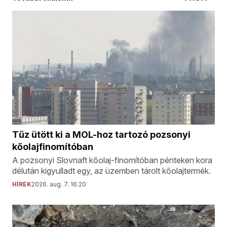
Tűz ütött ki a MOL-hoz tartozó pozsonyi
kőolajfinomítóban
A pozsonyi Slovnaft kőolaj-finomítóban pénteken kora
délután kigyulladt egy, az üzemben tárolt kőolajtermék.
HÍREK
2026. aug. 7. 16:20