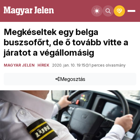
Megkéseltek egy belga
buszsofőrt, de ő tovább vitte a
járatot a végállomásig
MAGYAR JELEN
HÍREK
2020. jan. 10. 19:15
1 perces olvasmány
Megosztás