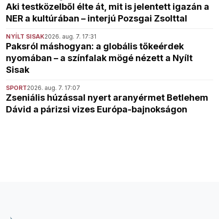
Aki testközelből élte át, mit is jelentett igazán a
NER a kultúrában – interjú Pozsgai Zsolttal
NYÍLT SISAK
2026. aug. 7. 17:31
Paksról máshogyan: a globális tőkeérdek
nyomában – a színfalak mögé nézett a Nyílt
Sisak
SPORT
2026. aug. 7. 17:07
Zseniális húzással nyert aranyérmet Betlehem
Dávid a párizsi vizes Európa-bajnokságon