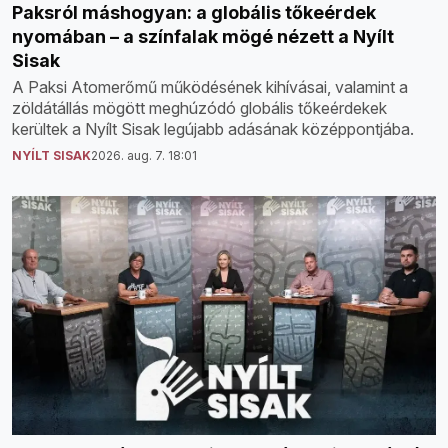
Paksról máshogyan: a globális tőkeérdek
nyomában – a színfalak mögé nézett a Nyílt
Sisak
A Paksi Atomerőmű működésének kihívásai, valamint a
zöldátállás mögött meghúzódó globális tőkeérdekek
kerültek a Nyílt Sisak legújabb adásának középpontjába.
NYÍLT SISAK
2026. aug. 7. 18:01