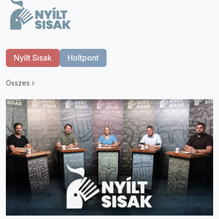
Nyílt Sisak
Holtpont
Összes