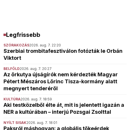
Legfrissebb
SZÓRAKOZÁS
2026. aug. 7. 22:20
Szerbiai trombitafesztiválon fotózták le Orbán
Viktort
BELFÖLD
2026. aug. 7. 20:27
Az őrkutya újságírók nem kérdezték Magyar
Pétert Mészáros Lőrinc Tisza-kormány alatt
megnyert tenderéről
KULTÚRA
2026. aug. 7. 18:59
Aki testközelből élte át, mit is jelentett igazán a
NER a kultúrában – interjú Pozsgai Zsolttal
NYÍLT SISAK
2026. aug. 7. 18:01
Paksról máshogyan: a globális tőkeérdek