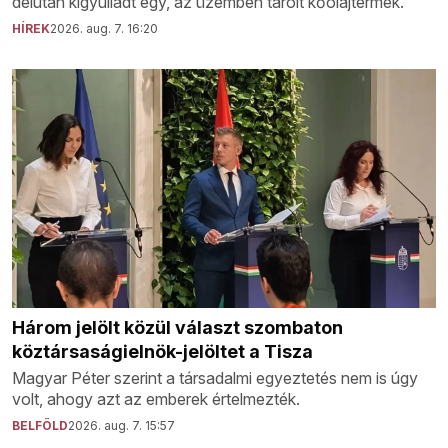
délután kigyulladt egy, az üzemben tárolt kőolajtermék.
HÍREK
2026. aug. 7. 16:20
Három jelölt közül választ szombaton
köztársaságielnök-jelöltet a Tisza
Magyar Péter szerint a társadalmi egyeztetés nem is úgy
volt, ahogy azt az emberek értelmezték.
BELFÖLD
2026. aug. 7. 15:57