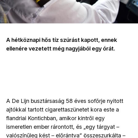
A hétköznapi hős tíz szúrást kapott, ennek
ellenére vezetett még nagyjából egy órát.
A De Lijn busztársaság 58 éves sofőrje nyitott
ajtókkal tartott cigarettaszünetet kora este a
flandriai Kontichban, amikor kintről egy
ismeretlen ember rárontott, és „egy tárgyat –
valószínűleg kést – előrántva” összeszurkálta –