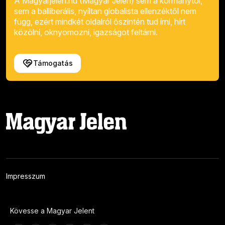
A Magyarjelen.hu (Magyar Jelen) sem a kormánytól,
sem a balliberális, nyíltan globalista ellenzéktől nem
függ, ezért mindkét oldalról őszintén tud írni, hírt
közölni, oknyomozni, igazságot feltárni.
Támogatás
Impresszum
Kövesse a Magyar Jelent