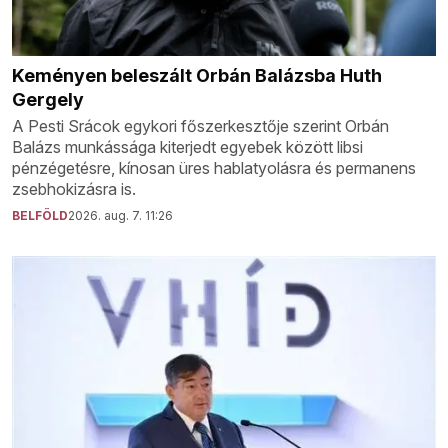
Keményen beleszált Orbán Balázsba Huth
Gergely
A Pesti Srácok egykori főszerkesztője szerint Orbán
Balázs munkássága kiterjedt egyebek között libsi
pénzégetésre, kínosan üres hablatyolásra és permanens
zsebhokizásra is.
BELFÖLD
2026. aug. 7. 11:26