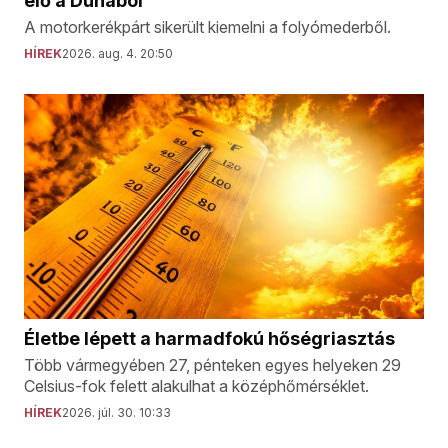
elő a Dunából
A motorkerékpárt sikerült kiemelni a folyómederből.
HÍREK
2026. aug. 4. 20:50
Életbe lépett a harmadfokú hőségriasztás
Több vármegyében 27, pénteken egyes helyeken 29
Celsius-fok felett alakulhat a középhőmérséklet.
HÍREK
2026. júl. 30. 10:33