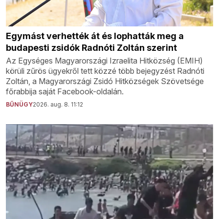
Egymást verhették át és lophatták meg a
budapesti zsidók Radnóti Zoltán szerint
Az Egységes Magyarországi Izraelita Hitközség (EMIH)
körüli zűrös ügyekről tett közzé több bejegyzést Radnóti
Zoltán, a Magyarországi Zsidó Hitközségek Szövetsége
főrabbija saját Facebook-oldalán.
BŰNÜGY
2026. aug. 8. 11:12