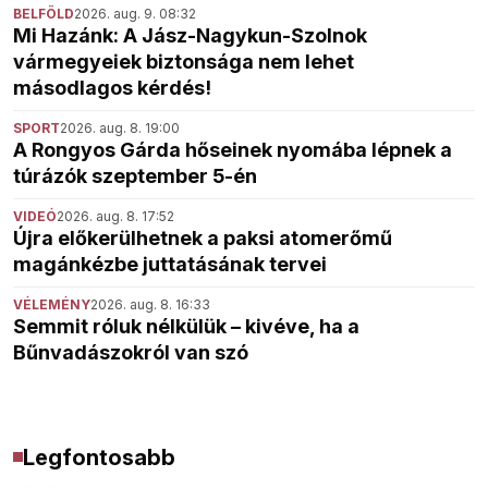
BELFÖLD
2026. aug. 9. 08:32
Mi Hazánk: A Jász-Nagykun-Szolnok
vármegyeiek biztonsága nem lehet
másodlagos kérdés!
SPORT
2026. aug. 8. 19:00
A Rongyos Gárda hőseinek nyomába lépnek a
túrázók szeptember 5-én
VIDEÓ
2026. aug. 8. 17:52
Újra előkerülhetnek a paksi atomerőmű
magánkézbe juttatásának tervei
VÉLEMÉNY
2026. aug. 8. 16:33
Semmit róluk nélkülük – kivéve, ha a
Bűnvadászokról van szó
Legfontosabb