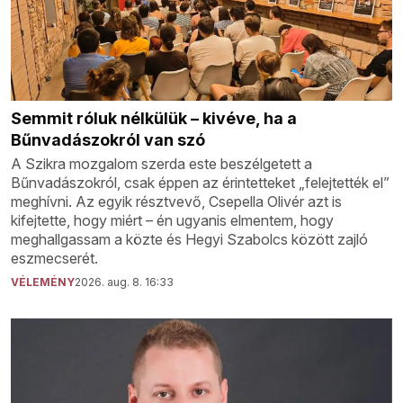
Semmit róluk nélkülük – kivéve, ha a
Bűnvadászokról van szó
A Szikra mozgalom szerda este beszélgetett a
Bűnvadászokról, csak éppen az érintetteket „felejtették el”
meghívni. Az egyik résztvevő, Csepella Olivér azt is
kifejtette, hogy miért – én ugyanis elmentem, hogy
meghallgassam a közte és Hegyi Szabolcs között zajló
eszmecserét.
VÉLEMÉNY
2026. aug. 8. 16:33