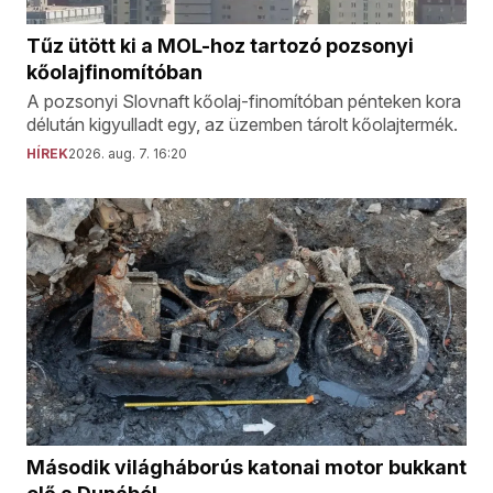
Tűz ütött ki a MOL-hoz tartozó pozsonyi
kőolajfinomítóban
A pozsonyi Slovnaft kőolaj-finomítóban pénteken kora
délután kigyulladt egy, az üzemben tárolt kőolajtermék.
HÍREK
2026. aug. 7. 16:20
Második világháborús katonai motor bukkant