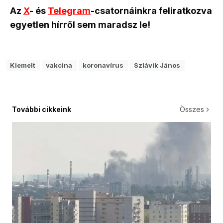
Az
X
- és
Telegram
-csatornáinkra feliratkozva
egyetlen hírről sem maradsz le!
Kiemelt
vakcina
koronavírus
Szlávik János
További cikkeink
Összes