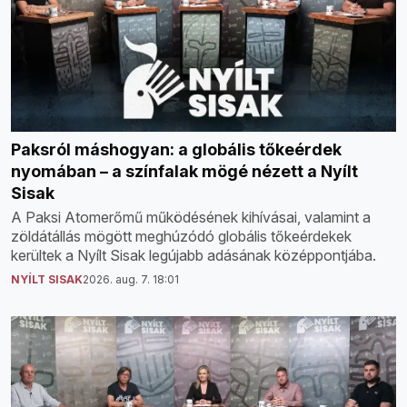
Paksról máshogyan: a globális tőkeérdek
nyomában – a színfalak mögé nézett a Nyílt
Sisak
A Paksi Atomerőmű működésének kihívásai, valamint a
zöldátállás mögött meghúzódó globális tőkeérdekek
kerültek a Nyílt Sisak legújabb adásának középpontjába.
NYÍLT SISAK
2026. aug. 7. 18:01