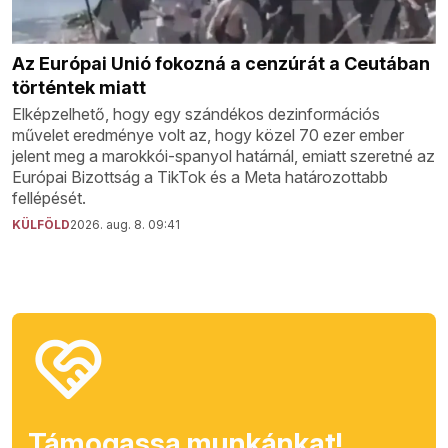
Az Európai Unió fokozná a cenzúrát a Ceutában
történtek miatt
Elképzelhető, hogy egy szándékos dezinformációs
művelet eredménye volt az, hogy közel 70 ezer ember
jelent meg a marokkói-spanyol határnál, emiatt szeretné az
Európai Bizottság a TikTok és a Meta határozottabb
fellépését.
KÜLFÖLD
2026. aug. 8. 09:41
Támogassa munkánkat!