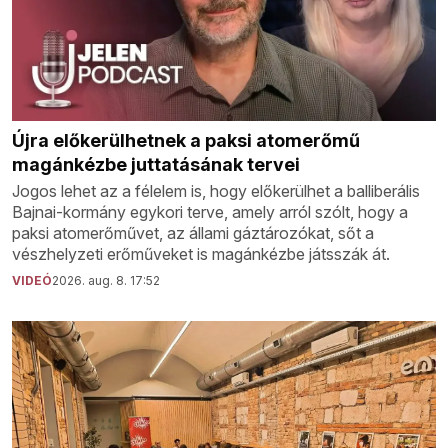
Újra előkerülhetnek a paksi atomerőmű
magánkézbe juttatásának tervei
Jogos lehet az a félelem is, hogy előkerülhet a balliberális
Bajnai-kormány egykori terve, amely arról szólt, hogy a
paksi atomerőművet, az állami gáztározókat, sőt a
vészhelyzeti erőműveket is magánkézbe játsszák át.
VIDEÓ
2026. aug. 8. 17:52