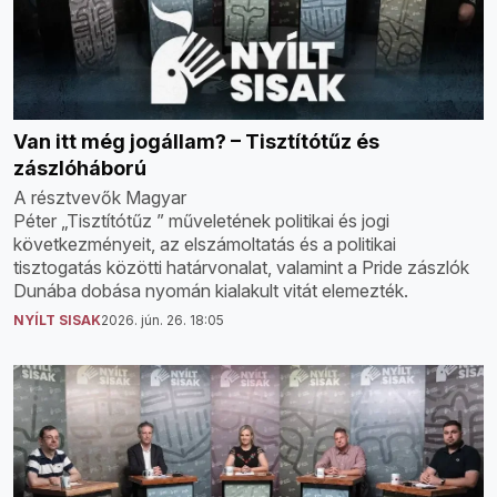
Van itt még jogállam? – Tisztítótűz és
zászlóháború
A résztvevők Magyar
Péter „Tisztítótűz ” műveletének politikai és jogi
következményeit, az elszámoltatás és a politikai
tisztogatás közötti határvonalat, valamint a Pride zászlók
Dunába dobása nyomán kialakult vitát elemezték.
NYÍLT SISAK
2026. jún. 26. 18:05