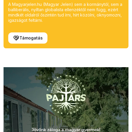
A Magyarjelen.hu (Magyar Jelen) sem a kormánytól, sem a
balliberális, nyíltan globalista ellenzéktől nem függ, ezért
mindkét oldalról őszintén tud írni, hírt közölni, oknyomozni,
igazságot feltárni.
Támogatás