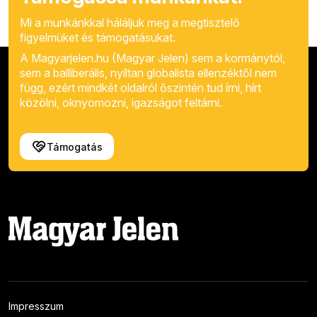
Mi a munkánkkal háláljuk meg a megtisztelő
figyelmüket és támogatásukat.
A Magyarjelen.hu (Magyar Jelen) sem a kormánytól,
sem a balliberális, nyíltan globalista ellenzéktől nem
függ, ezért mindkét oldalról őszintén tud írni, hírt
közölni, oknyomozni, igazságot feltárni.
Támogatás
Impresszum