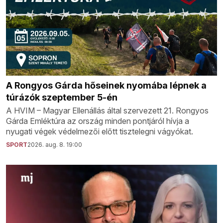
A Rongyos Gárda hőseinek nyomába lépnek a
túrázók szeptember 5-én
A HVIM – Magyar Ellenállás által szervezett 21. Rongyos
Gárda Emléktúra az ország minden pontjáról hívja a
nyugati végek védelmezői előtt tisztelegni vágyókat.
SPORT
2026. aug. 8. 19:00