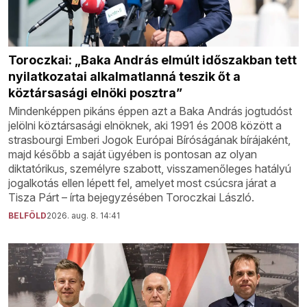
Toroczkai: „Baka András elmúlt időszakban tett
nyilatkozatai alkalmatlanná teszik őt a
köztársasági elnöki posztra”
Mindenképpen pikáns éppen azt a Baka András jogtudóst
jelölni köztársasági elnöknek, aki 1991 és 2008 között a
strasbourgi Emberi Jogok Európai Bíróságának bírájaként,
majd később a saját ügyében is pontosan az olyan
diktatórikus, személyre szabott, visszamenőleges hatályú
jogalkotás ellen lépett fel, amelyet most csúcsra járat a
Tisza Párt – írta bejegyzésében Toroczkai László.
BELFÖLD
2026. aug. 8. 14:41