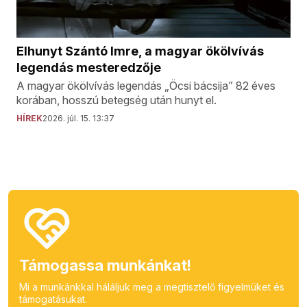
Elhunyt Szántó Imre, a magyar ökölvívás
legendás mesteredzője
A magyar ökölvívás legendás „Öcsi bácsija” 82 éves
korában, hosszú betegség után hunyt el.
HÍREK
2026. júl. 15. 13:37
Támogassa munkánkat!
Mi a munkánkkal háláljuk meg a megtisztelő figyelmüket és
támogatásukat.