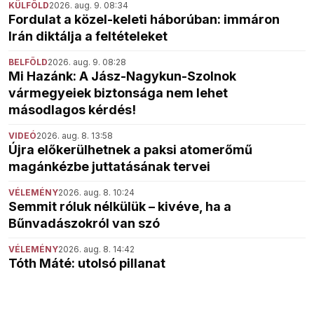
KÜLFÖLD
2026. aug. 9. 08:34
Fordulat a közel-keleti háborúban: immáron
Irán diktálja a feltételeket
BELFÖLD
2026. aug. 9. 08:28
Mi Hazánk: A Jász-Nagykun-Szolnok
vármegyeiek biztonsága nem lehet
másodlagos kérdés!
VIDEÓ
2026. aug. 8. 13:58
Újra előkerülhetnek a paksi atomerőmű
magánkézbe juttatásának tervei
VÉLEMÉNY
2026. aug. 8. 10:24
Semmit róluk nélkülük – kivéve, ha a
Bűnvadászokról van szó
VÉLEMÉNY
2026. aug. 8. 14:42
Tóth Máté: utolsó pillanat