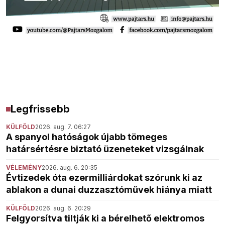
Legfrissebb
KÜLFÖLD
2026. aug. 7. 06:27
A spanyol hatóságok újabb tömeges
határsértésre biztató üzeneteket vizsgálnak
VÉLEMÉNY
2026. aug. 6. 20:35
Évtizedek óta ezermilliárdokat szórunk ki az
ablakon a dunai duzzasztóművek hiánya miatt
KÜLFÖLD
2026. aug. 6. 20:29
Felgyorsítva tiltják ki a bérelhető elektromos