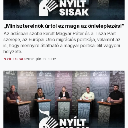
„Miniszterelnök úrtól ez maga az önleleplezés!”
Az adásban szóba került Magyar Péter és a Tisza Párt
szerepe, az Európai Unió migrációs politikája, valamint az
is, hogy mennyire átlátható a magyar politikai elit vagyoni
helyzete.
NYÍLT SISAK
2026. jún. 12. 18:12