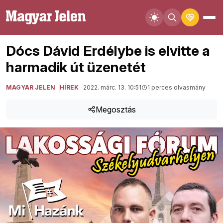
Dócs Dávid Erdélybe is elvitte a
harmadik út üzenetét
MAGYAR JELEN
HÍREK
2022. márc. 13. 10:51
1 perces olvasmány
Megosztás