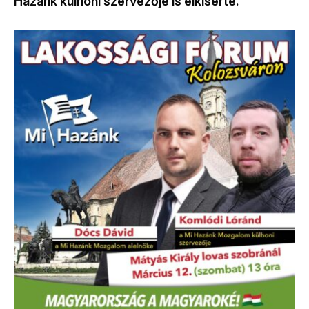
Hazánk külhoni szervezője is elkísérte.