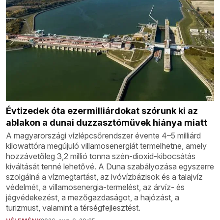
Évtizedek óta ezermilliárdokat szórunk ki az
ablakon a dunai duzzasztóművek hiánya miatt
A magyarországi vízlépcsőrendszer évente 4–5 milliárd
kilowattóra megújuló villamosenergiát termelhetne, amely
hozzávetőleg 3,2 millió tonna szén-dioxid-kibocsátás
kiváltását tenné lehetővé. A Duna szabályozása egyszerre
szolgálná a vízmegtartást, az ivóvízbázisok és a talajvíz
védelmét, a villamosenergia-termelést, az árvíz- és
jégvédekezést, a mezőgazdaságot, a hajózást, a
turizmust, valamint a térségfejlesztést.