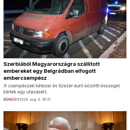
Szerbiából Magyarországra szállított
embereket egy Belgrádban elfogott
embercsempész
A csempészek kétezer és tízezer euró közötti összeget
kértek egy utazásért.
BŰNÜGY
2026. aug. 6. 18:31