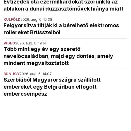
Évtizedek óta ezermilliárdokat szórunk ki az
ablakon a dunai duzzasztóművek hiánya miatt
KÜLFÖLD
2026. aug. 6. 15:38
Felgyorsítva tiltják ki a bérelhető elektromos
rollereket Brüsszelből
VIDEÓ
2026. aug. 6. 19:14
Több mint egy év egy szerető
nevelőcsaládban, majd egy döntés, amely
mindent megváltoztatott
BŰNÜGY
2026. aug. 6. 14:07
Szerbiából Magyarországra szállított
embereket egy Belgrádban elfogott
embercsempész