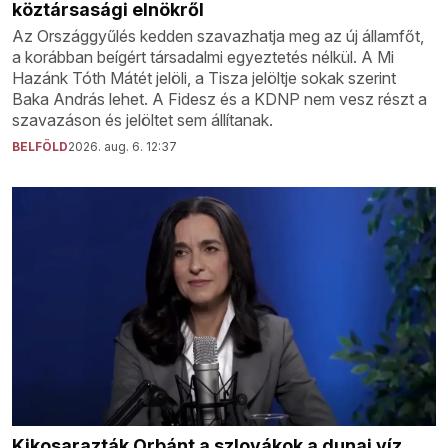
köztársasági elnökről
Az Országgyűlés kedden szavazhatja meg az új államfőt,
a korábban beígért társadalmi egyeztetés nélkül. A Mi
Hazánk Tóth Mátét jelöli, a Tisza jelöltje sokak szerint
Baka András lehet. A Fidesz és a KDNP nem vesz részt a
szavazáson és jelöltet sem állítanak.
BELFÖLD
2026. aug. 6. 12:37
Kikosarazták Orbánt a szlovákok a dunai víz