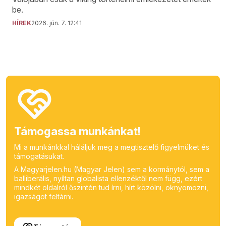
be.
HÍREK
2026. jún. 7. 12:41
Támogassa munkánkat!
Mi a munkánkkal háláljuk meg a megtisztelő figyelmüket és
támogatásukat.
A Magyarjelen.hu (Magyar Jelen) sem a kormánytól, sem a
balliberális, nyíltan globalista ellenzéktől nem függ, ezért
mindkét oldalról őszintén tud írni, hírt közölni, oknyomozni,
igazságot feltárni.