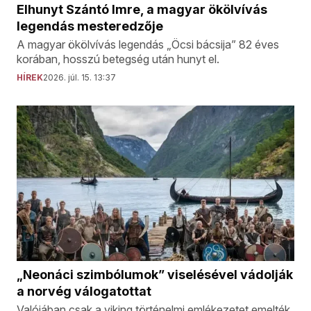
Elhunyt Szántó Imre, a magyar ökölvívás
legendás mesteredzője
A magyar ökölvívás legendás „Öcsi bácsija” 82 éves
korában, hosszú betegség után hunyt el.
HÍREK
2026. júl. 15. 13:37
„Neonáci szimbólumok” viselésével vádolják
a norvég válogatottat
Valójában csak a viking történelmi emlékezetet emelték