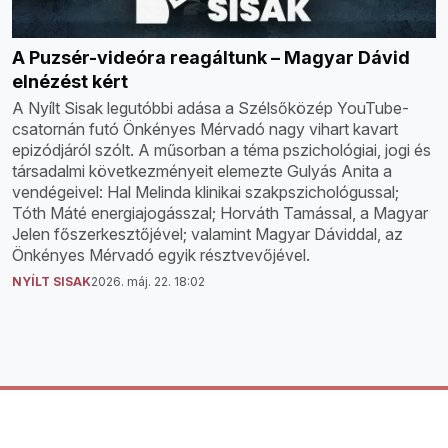
A Puzsér-videóra reagáltunk – Magyar Dávid
elnézést kért
A Nyílt Sisak legutóbbi adása a Szélsőközép YouTube-
csatornán futó Önkényes Mérvadó nagy vihart kavart
epizódjáról szólt. A műsorban a téma pszichológiai, jogi és
társadalmi következményeit elemezte Gulyás Anita a
vendégeivel: Hal Melinda klinikai szakpszichológussal;
Tóth Máté energiajogásszal; Horváth Tamással, a Magyar
Jelen főszerkesztőjével; valamint Magyar Dáviddal, az
Önkényes Mérvadó egyik résztvevőjével.
NYÍLT SISAK
2026. máj. 22. 18:02