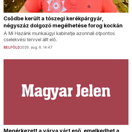
Csődbe került a tószegi kerékpárgyár,
négyszáz dolgozó megélhetése forog kockán
A Mi Hazánk munkaügyi kabinetje azonnali ötpontos
cselekvési tervvel állt elő.
BELFÖLD
2026. aug. 6. 14:47
Megérkezett a várva várt eső, emelkedhet a