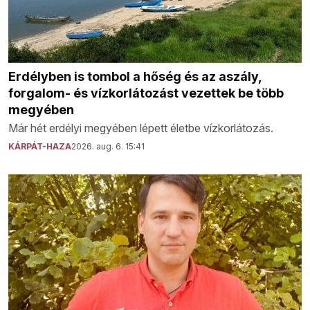
Erdélyben is tombol a hőség és az aszály,
forgalom- és vízkorlátozást vezettek be több
megyében
Már hét erdélyi megyében lépett életbe vízkorlátozás.
KÁRPÁT-HAZA
2026. aug. 6. 15:41