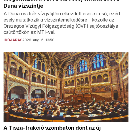
Duna vízszintje
A Duna osztrák vízgyűjtőin elkezdett esni az eső, ezért
esély mutatkozik a vízszintemelkedésre – közölte az
Országos Vízügyi Főigazgatóság (OVF) sajtóosztálya
csütörtökön az MTI-vel.
IDŐJÁRÁS
2026. aug. 6. 13:50
A Tisza-frakció szombaton dönt az új