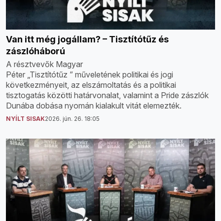
Van itt még jogállam? – Tisztítótűz és
zászlóháború
A résztvevők Magyar
Péter „Tisztítótűz ” műveletének politikai és jogi
következményeit, az elszámoltatás és a politikai
tisztogatás közötti határvonalat, valamint a Pride zászlók
Dunába dobása nyomán kialakult vitát elemezték.
NYÍLT SISAK
2026. jún. 26. 18:05