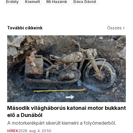
Erdély
Kiemelt
Mi Hazánk
Dócs Dávid
További cikkeink
Összes
Második világháborús katonai motor bukkant
elő a Dunából
A motorkerékpárt sikerült kiemelni a folyómederből.
HÍREK
2026. aug. 4. 20:50