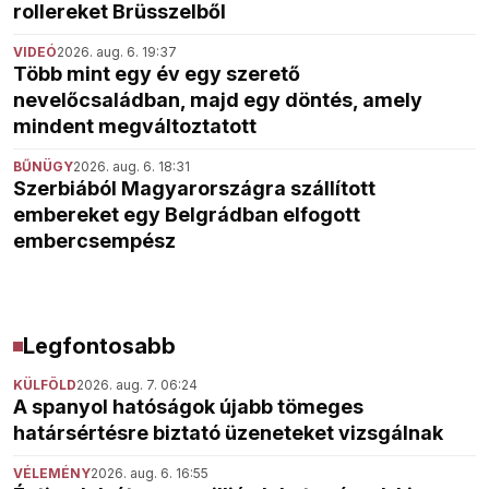
rollereket Brüsszelből
VIDEÓ
2026. aug. 6. 19:37
Több mint egy év egy szerető
nevelőcsaládban, majd egy döntés, amely
mindent megváltoztatott
BŰNÜGY
2026. aug. 6. 18:31
Szerbiából Magyarországra szállított
embereket egy Belgrádban elfogott
embercsempész
Legfontosabb
KÜLFÖLD
2026. aug. 7. 06:24
A spanyol hatóságok újabb tömeges
határsértésre biztató üzeneteket vizsgálnak
VÉLEMÉNY
2026. aug. 6. 16:55