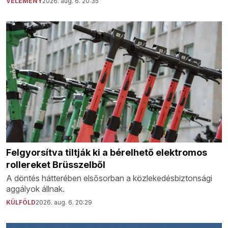
VÉLEMÉNY
2026. aug. 6. 20:35
Felgyorsítva tiltják ki a bérelhető elektromos
rollereket Brüsszelből
A döntés hátterében elsősorban a közlekedésbiztonsági
aggályok állnak.
KÜLFÖLD
2026. aug. 6. 20:29