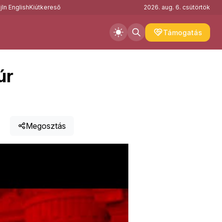
j
In English
Kiútkereső
2026. aug. 6. csütörtök
Támogatás
úr
Megosztás