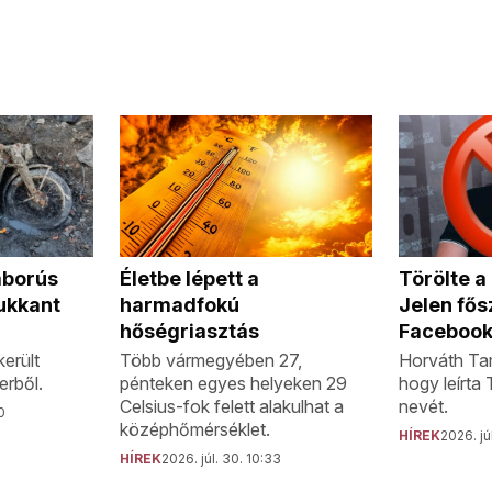
áborús
Törölte 
Életbe lépett a
ukkant
Jelen fős
harmadfokú
Facebook
hőségriasztás
erült
Horváth Tam
Több vármegyében 27,
erből.
hogy leírta
pénteken egyes helyeken 29
nevét.
Celsius-fok felett alakulhat a
0
középhőmérséklet.
HÍREK
2026. jú
HÍREK
2026. júl. 30. 10:33