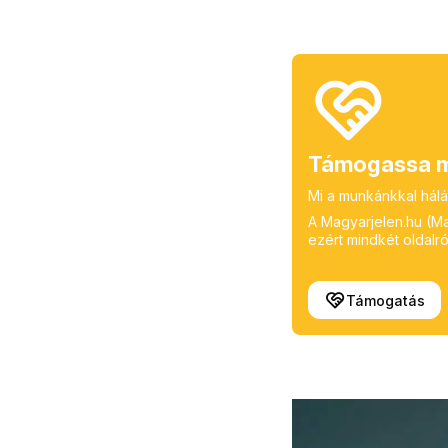
Támogassa m
Mi a munkánkkal hálá
A Magyarjelen.hu (Mag
ezért mindkét oldalról
Támogatás