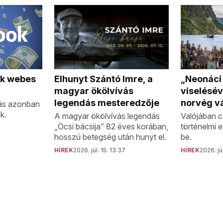
„Neonáci
Elhunyt Szántó Imre, a
ok webes
viselésév
magyar ökölvívás
norvég vá
legendás mesteredzője
ás azonban
k.
Valójában c
A magyar ökölvívás legendás
történelmi 
„Öcsi bácsija” 82 éves korában,
be.
hosszú betegség után hunyt el.
HÍREK
2026. jú
HÍREK
2026. júl. 15. 13:37