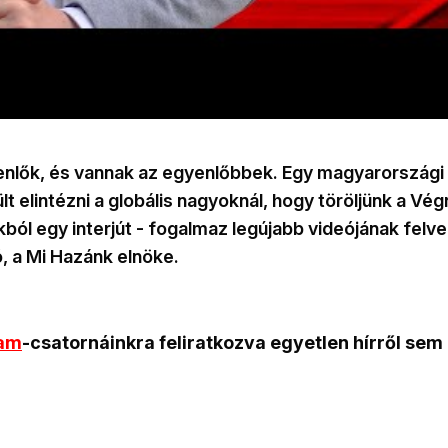
enlők, és vannak az egyenlőbbek. Egy magyarországi 
lt elintézni a globális nagyoknál, hogy töröljünk a Vég
ból egy interjút - fogalmaz legújabb videójának felv
, a Mi Hazánk elnöke.
ram
-csatornáinkra feliratkozva egyetlen hírről sem