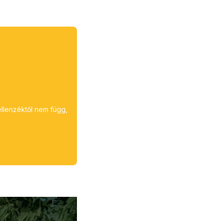
ellenzéktől nem függ,