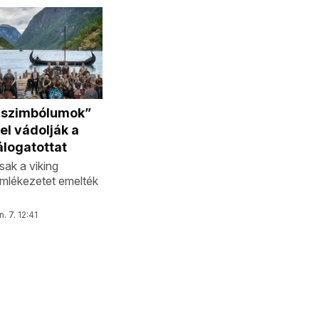
 szimbólumok”
el vádolják a
logatottat
sak a viking
emlékezetet emelték
n. 7. 12:41