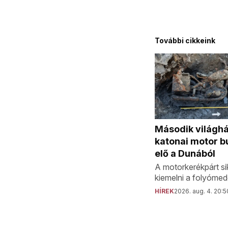
További cikkeink
Második világh
katonai motor b
elő a Dunából
A motorkerékpárt sik
kiemelni a folyómed
HÍREK
2026. aug. 4. 20:5