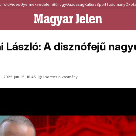
ülföld
Videó
Gyermekvédelem
Bűnügy
Gazdaság
Kultúra
Sport
Tudomány
Ökotá
i László: A disznófejű nagy
p
K
2022. jún. 15. 18:45
1 perces olvasmány