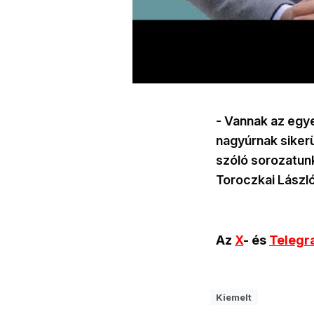
- Vannak az egy
nagyúrnak sikerü
szóló sorozatunk
Toroczkai László
Az
X
- és
Teleg
Kiemelt