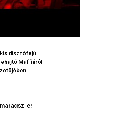
kis disznófejű
rehajtó Maffiáról
ezetőjében
 maradsz le!