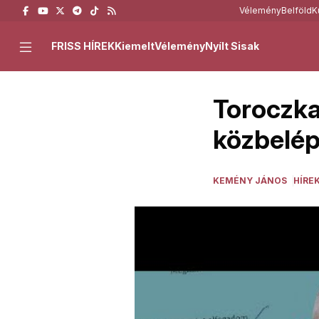
Vélemény
Belföld
K
FRISS HÍREK
Kiemelt
Vélemény
Nyílt Sisak
Toroczka
közbelé
KEMÉNY JÁNOS
HÍRE