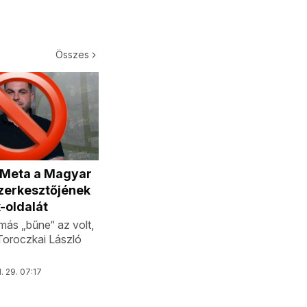
Összes
a Meta a Magyar
zerkesztőjének
-oldalát
ás „bűne“ az volt,
 Toroczkai László
l. 29. 07:17