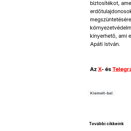
biztosítékot, ame
erdőtulajdonosok
megszüntetésére
környezetvédelmi
kinyerhető, ami 
Apáti István.
Az
X
- és
Teleg
Kiemelt-bal
További cikkeink