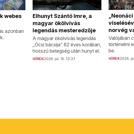
„Neonáci
Elhunyt Szántó Imre, a
ok webes
viselésév
magyar ökölvívás
norvég vá
legendás mesteredzője
ás azonban
k.
Valójában c
A magyar ökölvívás legendás
történelmi 
„Öcsi bácsija” 82 éves korában,
be.
hosszú betegség után hunyt el.
HÍREK
2026. jú
HÍREK
2026. júl. 15. 13:37