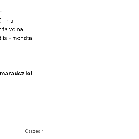
n
n - a
ifa volna
 is - mondta
 maradsz le!
Összes