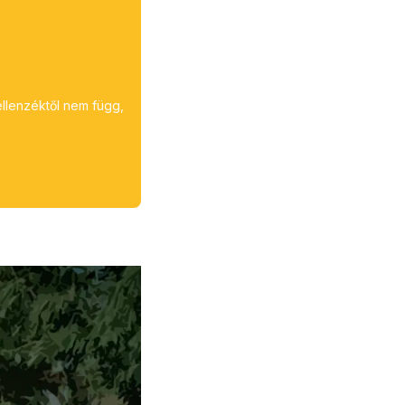
ellenzéktől nem függ,