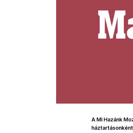
A Mi Hazánk Moz
háztartásonkénti