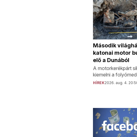
Második világh
katonai motor b
elő a Dunából
A motorkerékpárt sik
kiemelni a folyómed
HÍREK
2026. aug. 4. 20:5