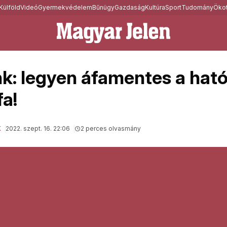
Külföld
Videó
Gyermekvédelem
Bűnügy
Gazdaság
Kultúra
Sport
Tudomány
Ökot
k: legyen áfamentes a ható
fa!
K
2022. szept. 16. 22:06
2 perces olvasmány