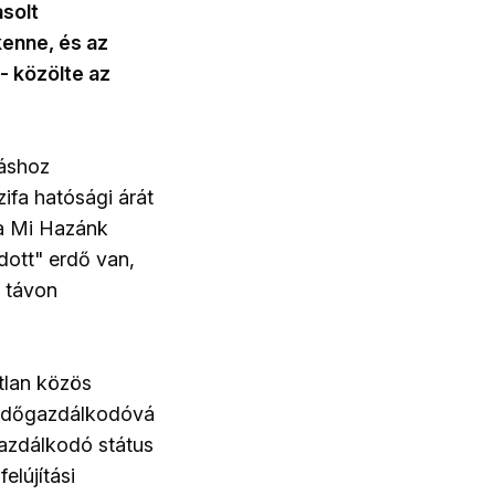
asolt
kenne, és az
- közölte az
táshoz
ifa hatósági árát
 a Mi Hazánk
dott" erdő van,
ú távon
atlan közös
 erdőgazdálkodóvá
gazdálkodó státus
elújítási