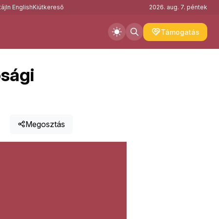
áj
In English
Kiútkereső
2026. aug. 7. péntek
Támogatás
sági
Megosztás