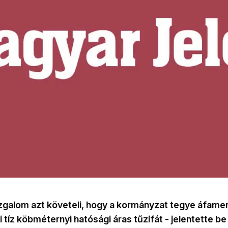
galom azt követeli, hogy a kormányzat tegye áfame
 tíz köbméternyi hatósági áras tűzifát - jelentette be