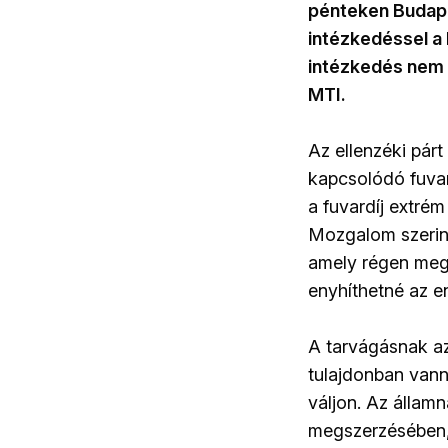
pénteken Budapes
intézkedéssel a
intézkedés nem i
MTI.
Az ellenzéki párt
kapcsolódó fuvar
a fuvardíj extré
Mozgalom szerint
amely régen megé
enyhíthetné az e
A tarvágásnak az
tulajdonban vann
váljon. Az állam
megszerzésében, é