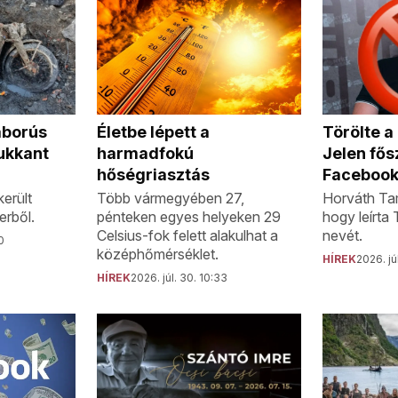
áborús
Törölte 
Életbe lépett a
ukkant
Jelen fős
harmadfokú
Facebook
hőségriasztás
erült
Horváth Tam
Több vármegyében 27,
erből.
hogy leírta
pénteken egyes helyeken 29
nevét.
Celsius-fok felett alakulhat a
0
középhőmérséklet.
HÍREK
2026. jú
HÍREK
2026. júl. 30. 10:33