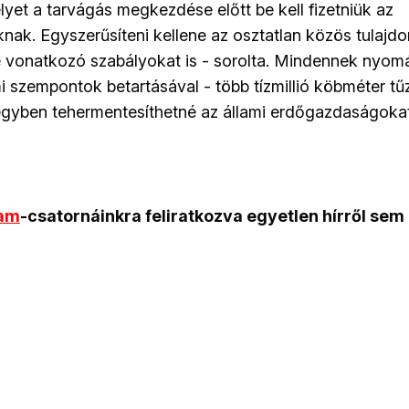
lyet a tarvágás megkezdése előtt be kell fizetniük az
nak. Egyszerűsíteni kellene az osztatlan közös tulajdo
 vonatkozó szabályokat is - sorolta. Mindennek nyomá
 szempontok betartásával - több tízmillió köbméter tűz
egyben tehermentesíthetné az állami erdőgazdaságokat
ram
-csatornáinkra feliratkozva egyetlen hírről sem