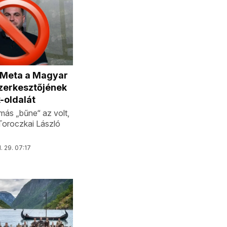
a Meta a Magyar
zerkesztőjének
-oldalát
ás „bűne“ az volt,
 Toroczkai László
l. 29. 07:17