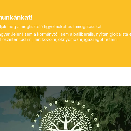
unkánkat!
ljuk meg a megtisztelő figyelmüket és támogatásukat.
yar Jelen) sem a kormánytól, sem a balliberális, nyíltan globalista 
 őszintén tud írni, hírt közölni, oknyomozni, igazságot feltárni.