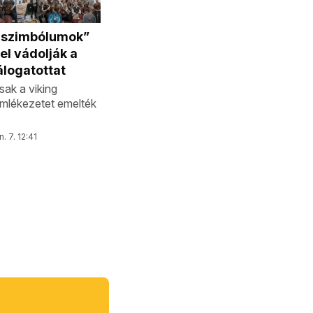
 szimbólumok”
el vádolják a
logatottat
sak a viking
emlékezetet emelték
n. 7. 12:41