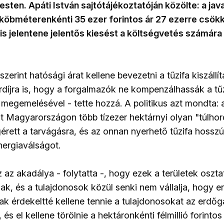
ten. Apáti István sajtótájékoztatóján közölte: a jav
 köbméterenkénti 35 ezer forintos ár 27 ezerre csök
s jelentene jelentős kiesést a költségvetés számára 
 szerint hatósági árat kellene bevezetni a tűzifa kiszállí
díjra is, hogy a forgalmazók ne kompenzálhassák a tűz
m megemelésével - tette hozzá. A politikus azt mondta:
 Magyarországon több tízezer hektárnyi olyan "túlhor
rett a tarvágásra, és az onnan nyerhető tűzifa hossz
nergiaválságot.
 az akadálya - folytatta -, hogy ezek a területek oszt
ak, és a tulajdonosok közül senki nem vállalja, hogy
nak érdekeltté kellene tennie a tulajdonosokat az erdő
s el kellene törölnie a hektáronkénti félmillió forintos f