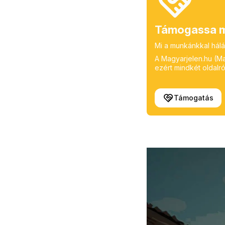
Támogassa m
Mi a munkánkkal hálá
A Magyarjelen.hu (Mag
ezért mindkét oldalról
Támogatás