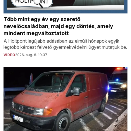
Több mint egy év egy szerető
nevelőcsaládban, majd egy döntés, amely
mindent megváltoztatott
A Holtpont legújabb adásában az elmúlt hónapok egyik
legtöbb kérdést felvető gyermekvédelmi ügyét mutatjuk be.
VIDEÓ
2026. aug. 6. 19:37