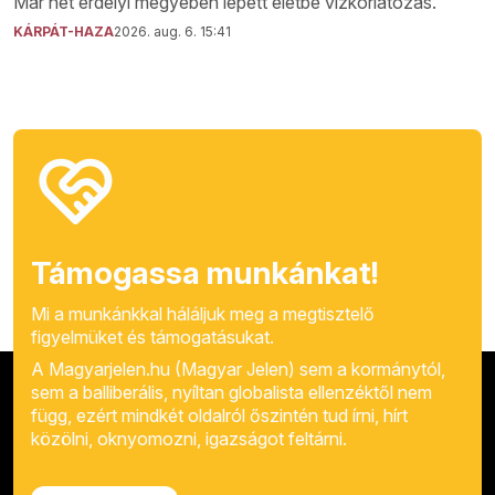
Már hét erdélyi megyében lépett életbe vízkorlátozás.
KÁRPÁT-HAZA
2026. aug. 6. 15:41
Támogassa munkánkat!
Mi a munkánkkal háláljuk meg a megtisztelő
figyelmüket és támogatásukat.
A Magyarjelen.hu (Magyar Jelen) sem a kormánytól,
sem a balliberális, nyíltan globalista ellenzéktől nem
függ, ezért mindkét oldalról őszintén tud írni, hírt
közölni, oknyomozni, igazságot feltárni.