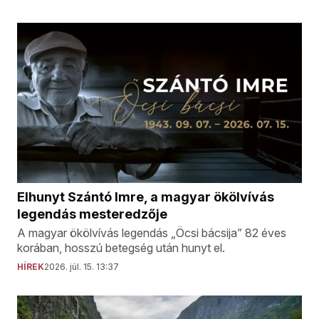
Elhunyt Szántó Imre, a magyar ökölvívás
legendás mesteredzője
A magyar ökölvívás legendás „Öcsi bácsija” 82 éves
korában, hosszú betegség után hunyt el.
HÍREK
2026. júl. 15. 13:37