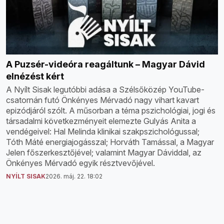
A Puzsér-videóra reagáltunk – Magyar Dávid
elnézést kért
A Nyílt Sisak legutóbbi adása a Szélsőközép YouTube-
csatornán futó Önkényes Mérvadó nagy vihart kavart
epizódjáról szólt. A műsorban a téma pszichológiai, jogi és
társadalmi következményeit elemezte Gulyás Anita a
vendégeivel: Hal Melinda klinikai szakpszichológussal;
Tóth Máté energiajogásszal; Horváth Tamással, a Magyar
Jelen főszerkesztőjével; valamint Magyar Dáviddal, az
Önkényes Mérvadó egyik résztvevőjével.
NYÍLT SISAK
2026. máj. 22. 18:02