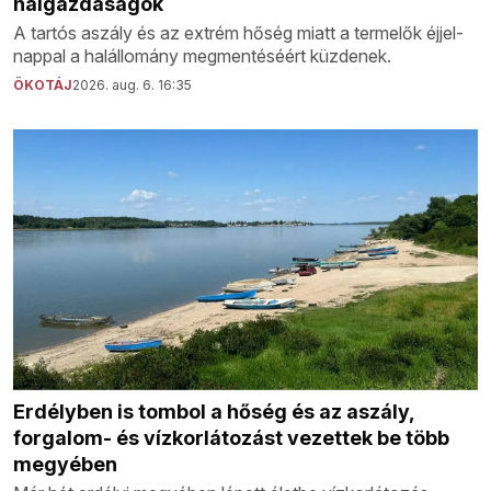
halgazdaságok
A tartós aszály és az extrém hőség miatt a termelők éjjel-
nappal a halállomány megmentéséért küzdenek.
ÖKOTÁJ
2026. aug. 6. 16:35
Erdélyben is tombol a hőség és az aszály,
forgalom- és vízkorlátozást vezettek be több
megyében