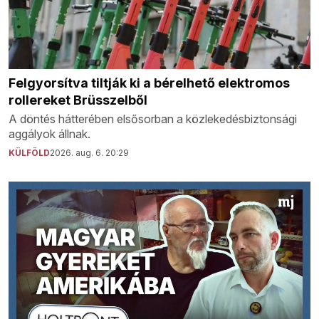
Felgyorsítva tiltják ki a bérelhető elektromos
rollereket Brüsszelből
A döntés hátterében elsősorban a közlekedésbiztonsági
aggályok állnak.
KÜLFÖLD
2026. aug. 6. 20:29