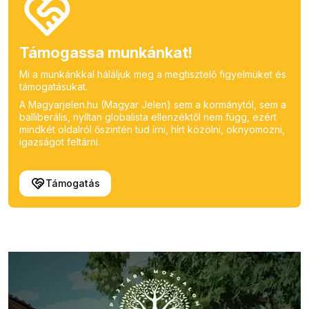
Támogassa munkánkat!
Mi a munkánkkal háláljuk meg a megtisztelő figyelmüket és
támogatásukat.
A Magyarjelen.hu (Magyar Jelen) sem a kormánytól, sem a
balliberális, nyíltan globalista ellenzéktől nem függ, ezért
mindkét oldalról őszintén tud írni, hírt közölni, oknyomozni,
igazságot feltárni.
Támogatás