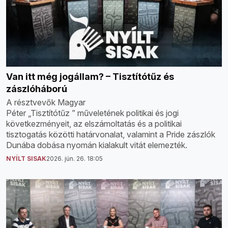
Van itt még jogállam? – Tisztítótűz és
zászlóháború
A résztvevők Magyar
Péter „Tisztítótűz ” műveletének politikai és jogi
következményeit, az elszámoltatás és a politikai
tisztogatás közötti határvonalat, valamint a Pride zászlók
Dunába dobása nyomán kialakult vitát elemezték.
NYÍLT SISAK
2026. jún. 26. 18:05