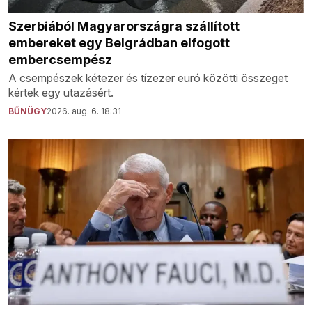
Szerbiából Magyarországra szállított
embereket egy Belgrádban elfogott
embercsempész
A csempészek kétezer és tízezer euró közötti összeget
kértek egy utazásért.
BŰNÜGY
2026. aug. 6. 18:31