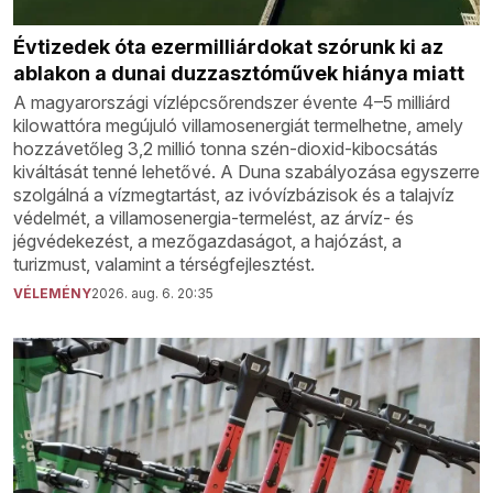
Évtizedek óta ezermilliárdokat szórunk ki az
ablakon a dunai duzzasztóművek hiánya miatt
A magyarországi vízlépcsőrendszer évente 4–5 milliárd
kilowattóra megújuló villamosenergiát termelhetne, amely
hozzávetőleg 3,2 millió tonna szén-dioxid-kibocsátás
kiváltását tenné lehetővé. A Duna szabályozása egyszerre
szolgálná a vízmegtartást, az ivóvízbázisok és a talajvíz
védelmét, a villamosenergia-termelést, az árvíz- és
jégvédekezést, a mezőgazdaságot, a hajózást, a
turizmust, valamint a térségfejlesztést.
VÉLEMÉNY
2026. aug. 6. 20:35