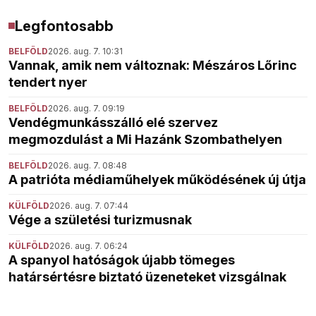
Legfontosabb
BELFÖLD
2026. aug. 7. 10:31
Vannak, amik nem változnak: Mészáros Lőrinc
tendert nyer
BELFÖLD
2026. aug. 7. 09:19
Vendégmunkásszálló elé szervez
megmozdulást a Mi Hazánk Szombathelyen
BELFÖLD
2026. aug. 7. 08:48
A patrióta médiaműhelyek működésének új útja
KÜLFÖLD
2026. aug. 7. 07:44
Vége a születési turizmusnak
KÜLFÖLD
2026. aug. 7. 06:24
A spanyol hatóságok újabb tömeges
határsértésre biztató üzeneteket vizsgálnak