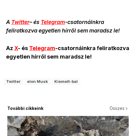
A
Twitter
– és
Telegram
-csatornáinkra
feliratkozva egyetlen hírről sem maradsz le!
Az
X
- és
Telegram
-csatornáinkra feliratkozva
egyetlen hírről sem maradsz le!
Twitter
elon Musk
Kiemelt-bal
További cikkeink
Összes