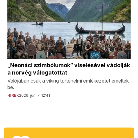
„Neonáci szimbólumok” viselésével vádolják
a norvég válogatottat
Valójában csak a viking történelmi emlékezetet emelték
be.
HÍREK
2026. jún. 7. 12:41