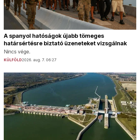
A spanyol hatóságok újabb tömeges
határsértésre biztató üzeneteket vizsgálnak
Nincs vége.
KÜLFÖLD
2026. aug. 7. 06:27