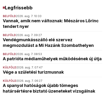
Legfrissebb
BELFÖLD
2026. aug. 7. 10:33
Vannak, amik nem változnak: Mészáros Lőrinc
tendert nyer
BELFÖLD
2026. aug. 7. 09:27
Vendégmunkásszálló elé szervez
megmozdulást a Mi Hazánk Szombathelyen
BELFÖLD
2026. aug. 7. 08:53
A patrióta médiaműhelyek működésének új útja
KÜLFÖLD
2026. aug. 7. 07:47
Vége a születési turizmusnak
KÜLFÖLD
2026. aug. 7. 06:27
A spanyol hatóságok újabb tömeges
határsértésre biztató üzeneteket vizsgálnak