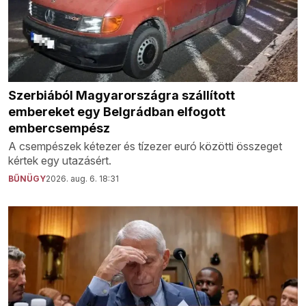
Szerbiából Magyarországra szállított
embereket egy Belgrádban elfogott
embercsempész
A csempészek kétezer és tízezer euró közötti összeget
kértek egy utazásért.
BŰNÜGY
2026. aug. 6. 18:31