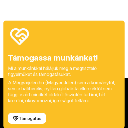
Támogassa munkánkat!
Mi a munkánkkal háláljuk meg a megtisztelő
figyelmüket és támogatásukat.
A Magyarjelen.hu (Magyar Jelen) sem a kormánytól,
sem a balliberális, nyíltan globalista ellenzéktől nem
függ, ezért mindkét oldalról őszintén tud írni, hírt
közölni, oknyomozni, igazságot feltárni.
Támogatás