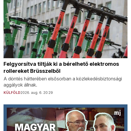
Felgyorsítva tiltják ki a bérelhető elektromos
rollereket Brüsszelből
A döntés hátterében elsősorban a közlekedésbiztonsági
aggályok állnak.
KÜLFÖLD
2026. aug. 6. 20:29