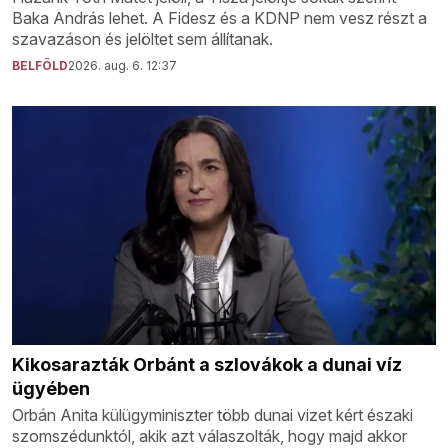
Baka András lehet. A Fidesz és a KDNP nem vesz részt a
szavazáson és jelöltet sem állítanak.
BELFÖLD
2026. aug. 6. 12:37
Kikosarazták Orbánt a szlovákok a dunai víz
ügyében
Orbán Anita külügyminiszter több dunai vizet kért északi
szomszédunktól, akik azt válaszolták, hogy majd akkor