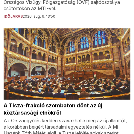
Országos Vízügyi Főigazgatóság (OVF) sajtóosztálya
csütörtökön az MTI-vel.
IDŐJÁRÁS
2026. aug. 6. 13:50
A Tisza-frakció szombaton dönt az új
köztársasági elnökről
Az Országgyűlés kedden szavazhatja meg az új államfőt,
a korábban beígért társadalmi egyeztetés nélkül. A Mi
Hazánk Tóth Mátét jelöli, a Tisza jelöltje sokak szerint