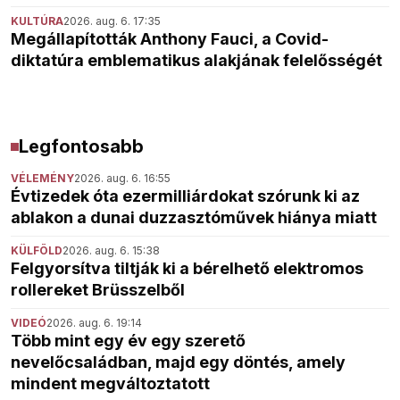
KULTÚRA
2026. aug. 6. 17:35
Megállapították Anthony Fauci, a Covid-
diktatúra emblematikus alakjának felelősségét
Legfontosabb
VÉLEMÉNY
2026. aug. 6. 16:55
Évtizedek óta ezermilliárdokat szórunk ki az
ablakon a dunai duzzasztóművek hiánya miatt
KÜLFÖLD
2026. aug. 6. 15:38
Felgyorsítva tiltják ki a bérelhető elektromos
rollereket Brüsszelből
VIDEÓ
2026. aug. 6. 19:14
Több mint egy év egy szerető
nevelőcsaládban, majd egy döntés, amely
mindent megváltoztatott