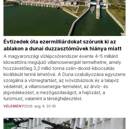
Évtizedek óta ezermilliárdokat szórunk ki az
ablakon a dunai duzzasztóművek hiánya miatt
A magyarországi vízlépcsőrendszer évente 4–5 milliárd
kilowattóra megújuló villamosenergiát termelhetne, amely
hozzávetőleg 3,2 millió tonna szén-dioxid-kibocsátás
kiváltását tenné lehetővé. A Duna szabályozása egyszerre
szolgálná a vízmegtartást, az ivóvízbázisok és a talajvíz
védelmét, a villamosenergia-termelést, az árvíz- és
jégvédekezést, a mezőgazdaságot, a hajózást, a
turizmust, valamint a térségfejlesztést.
VÉLEMÉNY
2026. aug. 6. 20:35