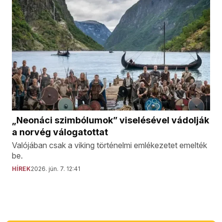
„Neonáci szimbólumok” viselésével vádolják
a norvég válogatottat
Valójában csak a viking történelmi emlékezetet emelték
be.
HÍREK
2026. jún. 7. 12:41