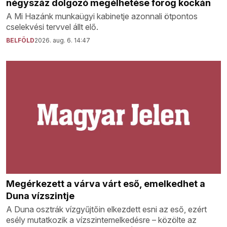
négyszáz dolgozó megélhetése forog kockán
A Mi Hazánk munkaügyi kabinetje azonnali ötpontos
cselekvési tervvel állt elő.
BELFÖLD
2026. aug. 6. 14:47
Megérkezett a várva várt eső, emelkedhet a
Duna vízszintje
A Duna osztrák vízgyűjtőin elkezdett esni az eső, ezért
esély mutatkozik a vízszintemelkedésre – közölte az