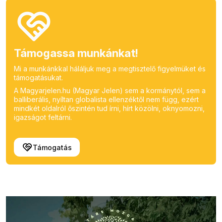
Támogassa munkánkat!
Mi a munkánkkal háláljuk meg a megtisztelő figyelmüket és
támogatásukat.
A Magyarjelen.hu (Magyar Jelen) sem a kormánytól, sem a
balliberális, nyíltan globalista ellenzéktől nem függ, ezért
mindkét oldalról őszintén tud írni, hírt közölni, oknyomozni,
igazságot feltárni.
Támogatás