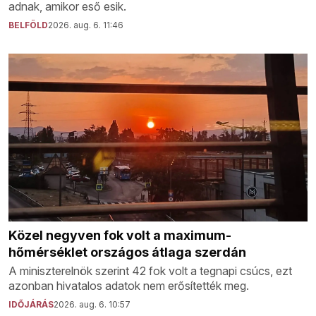
adnak, amikor eső esik.
BELFÖLD
2026. aug. 6. 11:46
Közel negyven fok volt a maximum-
hőmérséklet országos átlaga szerdán
A miniszterelnök szerint 42 fok volt a tegnapi csúcs, ezt
azonban hivatalos adatok nem erősítették meg.
IDŐJÁRÁS
2026. aug. 6. 10:57