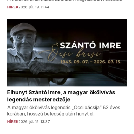
HÍREK
2026. júl. 19. 11:44
Elhunyt Szántó Imre, a magyar ökölvívás
legendás mesteredzője
A magyar ökölvívás legendás „Öcsi bácsija” 82 éves
korában, hosszú betegség után hunyt el.
HÍREK
2026. júl. 15. 13:37