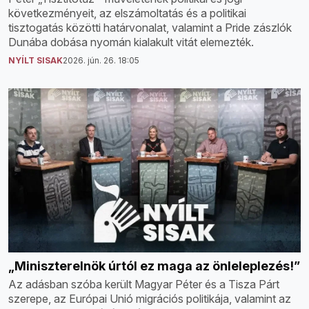
következményeit, az elszámoltatás és a politikai
tisztogatás közötti határvonalat, valamint a Pride zászlók
Dunába dobása nyomán kialakult vitát elemezték.
NYÍLT SISAK
2026. jún. 26. 18:05
„Miniszterelnök úrtól ez maga az önleleplezés!”
Az adásban szóba került Magyar Péter és a Tisza Párt
szerepe, az Európai Unió migrációs politikája, valamint az