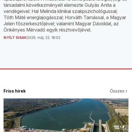
társadalmi következményeit elemezte Gulyás Anita a
vendégeivel: Hal Melinda klinikai szakpszichológussal;
Tóth Máté energiajogásszal; Horváth Tamással, a Magyar
Jelen főszerkesztőjével; valamint Magyar Dáviddal, az
Önkényes Mérvadó egyik résztvevőjével.
NYÍLT SISAK
2026. máj. 22. 18:02
Friss hírek
Összes