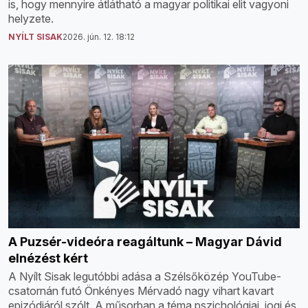
is, hogy mennyire átlátható a magyar politikai elit vagyoni
helyzete.
NYÍLT SISAK
2026. jún. 12. 18:12
A Puzsér-videóra reagáltunk – Magyar Dávid
elnézést kért
A Nyílt Sisak legutóbbi adása a Szélsőközép YouTube-
csatornán futó Önkényes Mérvadó nagy vihart kavart
epizódjáról szólt. A műsorban a téma pszichológiai, jogi és