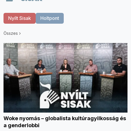
Nyílt Sisak
Holtpont
Összes
Woke nyomás – globalista kultúragyilkosság és
a genderlobbi