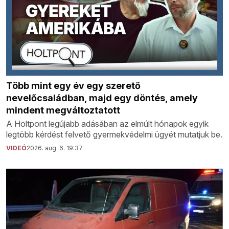
Több mint egy év egy szerető
nevelőcsaládban, majd egy döntés, amely
mindent megváltoztatott
A Holtpont legújabb adásában az elmúlt hónapok egyik
legtöbb kérdést felvető gyermekvédelmi ügyét mutatjuk be.
VIDEÓ
2026. aug. 6. 19:37