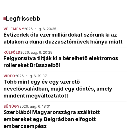
Legfrissebb
VÉLEMÉNY
2026. aug. 6. 20:35
Évtizedek óta ezermilliárdokat szórunk ki az
ablakon a dunai duzzasztóművek hiánya miatt
KÜLFÖLD
2026. aug. 6. 20:29
Felgyorsítva tiltják ki a bérelhető elektromos
rollereket Brüsszelből
VIDEÓ
2026. aug. 6. 19:37
Több mint egy év egy szerető
nevelőcsaládban, majd egy döntés, amely
mindent megváltoztatott
BŰNÜGY
2026. aug. 6. 18:31
Szerbiából Magyarországra szállított
embereket egy Belgrádban elfogott
embercsempész