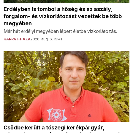
Erdélyben is tombol a hőség és az aszály,
forgalom- és vízkorlátozást vezettek be több
megyében
Már hét erdélyi megyében lépett életbe vízkorlátozás.
KÁRPÁT-HAZA
2026. aug. 6. 15:41
Csődbe került a tószegi kerékpárgyár,