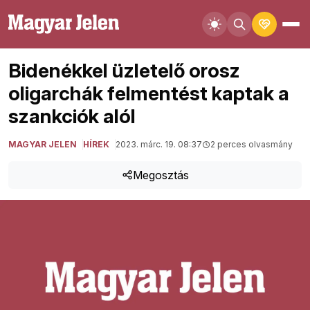
Bidenékkel üzletelő orosz
oligarchák felmentést kaptak a
szankciók alól
MAGYAR JELEN
HÍREK
2023. márc. 19. 08:37
2 perces olvasmány
Megosztás