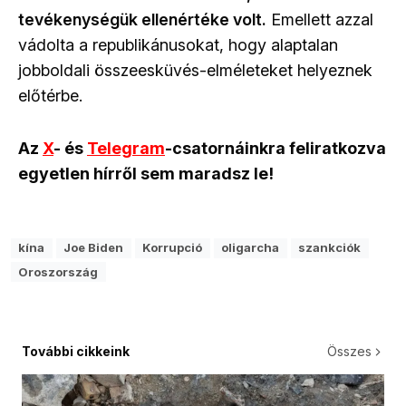
tevékenységük ellenértéke volt.
Emellett azzal
vádolta a republikánusokat, hogy alaptalan
jobboldali összeesküvés-elméleteket helyeznek
előtérbe.
Az
X
- és
Telegram
-csatornáinkra feliratkozva
egyetlen hírről sem maradsz le!
kína
Joe Biden
Korrupció
oligarcha
szankciók
Oroszország
További cikkeink
Összes