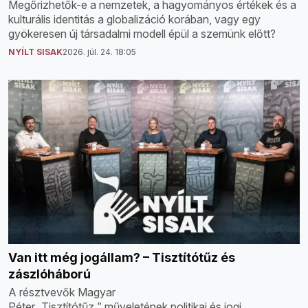
Megőrizhetők-e a nemzetek, a hagyományos értékek és a
kulturális identitás a globalizáció korában, vagy egy
gyökeresen új társadalmi modell épül a szemünk előtt?
NYÍLT SISAK
2026. júl. 24. 18:05
Van itt még jogállam? – Tisztítótűz és
zászlóháború
A résztvevők Magyar
Péter „Tisztítótűz ” műveletének politikai és jogi