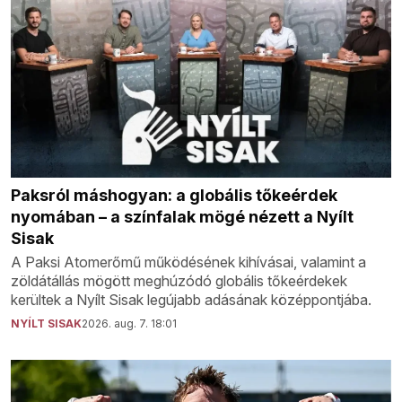
Paksról máshogyan: a globális tőkeérdek
nyomában – a színfalak mögé nézett a Nyílt
Sisak
A Paksi Atomerőmű működésének kihívásai, valamint a
zöldátállás mögött meghúzódó globális tőkeérdekek
kerültek a Nyílt Sisak legújabb adásának középpontjába.
NYÍLT SISAK
2026. aug. 7. 18:01