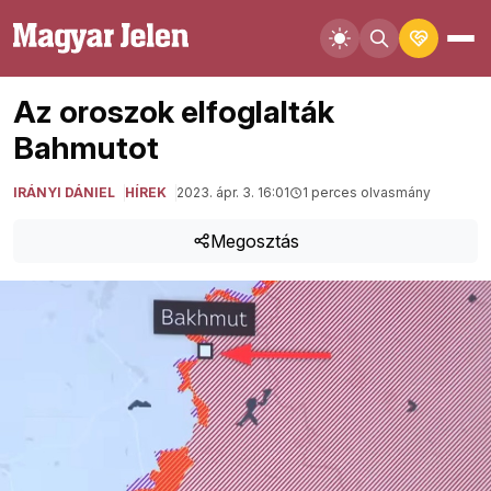
Az oroszok elfoglalták
Bahmutot
IRÁNYI DÁNIEL
HÍREK
2023. ápr. 3. 16:01
1 perces olvasmány
Megosztás