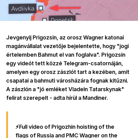
Jevgenyij Prigozsin, az orosz Wagner katonai
magánvállalat vezetője bejelentette, hogy "jogi
értelemben Bahmut el van foglalva". Prigozsin
egy videót tett közzé Telegram-csatornáján,
amelyen egy orosz zászlót tart a kezében, amit
csapatai a bahmuti városházára fognak kitűzni.
A zászlón a "jó emléket Vladeln Tatarskynak"
felirat szerepelt - adta hírül a Mandiner.
⚡️Full video of Prigozhin hoisting of the
flags of Russia and PMC Wagner on the