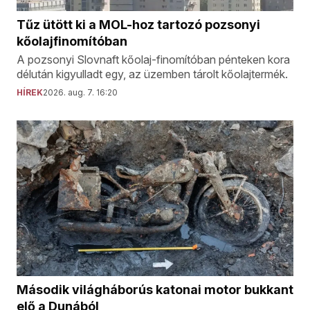
Tűz ütött ki a MOL-hoz tartozó pozsonyi
kőolajfinomítóban
A pozsonyi Slovnaft kőolaj-finomítóban pénteken kora
délután kigyulladt egy, az üzemben tárolt kőolajtermék.
HÍREK
2026. aug. 7. 16:20
Második világháborús katonai motor bukkant
elő a Dunából