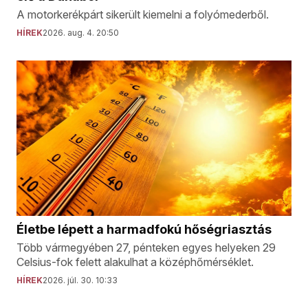
A motorkerékpárt sikerült kiemelni a folyómederből.
HÍREK
2026. aug. 4. 20:50
Életbe lépett a harmadfokú hőségriasztás
Több vármegyében 27, pénteken egyes helyeken 29
Celsius-fok felett alakulhat a középhőmérséklet.
HÍREK
2026. júl. 30. 10:33