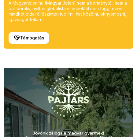
A Magyarjelen.hu (Magyar Jelen) sem a kormánytól, sem a
balliberális, nyíltan globalista ellenzéktől nem függ, ezért
mindkét oldalról őszintén tud írni, hírt közölni, oknyomozni,
igazságot feltárni.
Támogatás