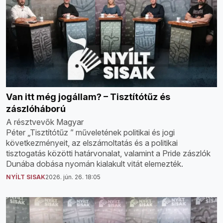
Van itt még jogállam? – Tisztítótűz és
zászlóháború
A résztvevők Magyar
Péter „Tisztítótűz ” műveletének politikai és jogi
következményeit, az elszámoltatás és a politikai
tisztogatás közötti határvonalat, valamint a Pride zászlók
Dunába dobása nyomán kialakult vitát elemezték.
NYÍLT SISAK
2026. jún. 26. 18:05