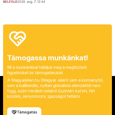
BELFÖLD
2026. aug. 7. 12:44
Támogassa munkánkat!
Mi a munkánkkal háláljuk meg a megtisztelő
figyelmüket és támogatásukat.
A Magyarjelen.hu (Magyar Jelen) sem a kormánytól,
sem a balliberális, nyíltan globalista ellenzéktől nem
függ, ezért mindkét oldalról őszintén tud írni, hírt
közölni, oknyomozni, igazságot feltárni.
Támogatás