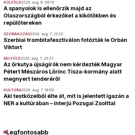
KÜLFÖLD
2026. aug. 8. 08:10
A spanyolok is ellenőrzik majd az
Olaszországból érkezőket a kikötőkben és
repülőtereken
SZÓRAKOZÁS
2026. aug. 7. 22:20
Szerbiai trombitafesztiválon fotózták le Orbán
Viktort
BELFÖLD
2026. aug. 7. 20:27
Az őrkutya újságírók nem kérdezték Magyar
Pétert Mészáros Lőrinc Tisza-kormány alatt
megnyert tenderéről
KULTÚRA
2026. aug. 7. 18:59
Aki testközelből élte át, mit is jelentett igazán a
NER a kultúrában – interjú Pozsgai Zsolttal
Legfontosabb