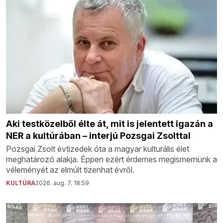
Aki testközelből élte át, mit is jelentett igazán a
NER a kultúrában – interjú Pozsgai Zsolttal
Pozsgai Zsolt évtizedek óta a magyar kulturális élet
meghatározó alakja. Éppen ezért érdemes megismernünk a
véleményét az elmúlt tizenhat évről.
KULTÚRA
2026. aug. 7. 18:59