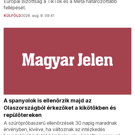
Európai Bizottság a TikTok és a Meta határozottabb
fellépését.
KÜLFÖLD
2026. aug. 8. 09:41
A spanyolok is ellenőrzik majd az
Olaszországból érkezőket a kikötőkben és
repülőtereken
A szúrópróbaszerű ellenőrzések 30 napig maradnak
érvényben, kivéve, ha változnak az intézkedés