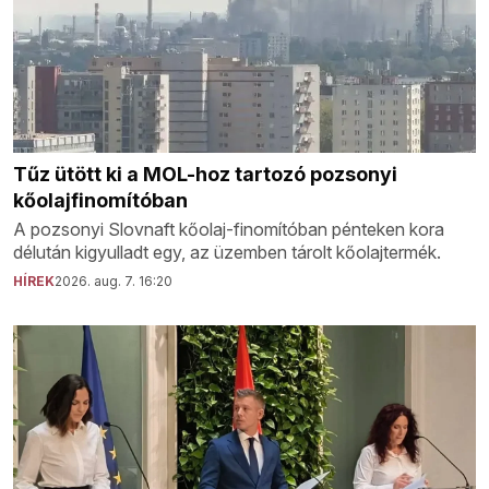
Tűz ütött ki a MOL-hoz tartozó pozsonyi
kőolajfinomítóban
A pozsonyi Slovnaft kőolaj-finomítóban pénteken kora
délután kigyulladt egy, az üzemben tárolt kőolajtermék.
HÍREK
2026. aug. 7. 16:20