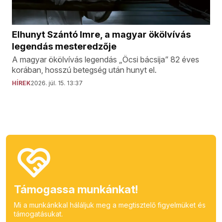
Elhunyt Szántó Imre, a magyar ökölvívás
legendás mesteredzője
A magyar ökölvívás legendás „Öcsi bácsija” 82 éves
korában, hosszú betegség után hunyt el.
HÍREK
2026. júl. 15. 13:37
Támogassa munkánkat!
Mi a munkánkkal háláljuk meg a megtisztelő figyelmüket és
támogatásukat.