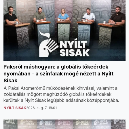
Paksról máshogyan: a globális tőkeérdek
nyomában – a színfalak mögé nézett a Nyílt
Sisak
A Paksi Atomerőmű működésének kihívásai, valamint a
zöldátállás mögött meghúzódó globális tőkeérdekek
kerültek a Nyílt Sisak legújabb adásának középpontjába.
NYÍLT SISAK
2026. aug. 7. 18:01