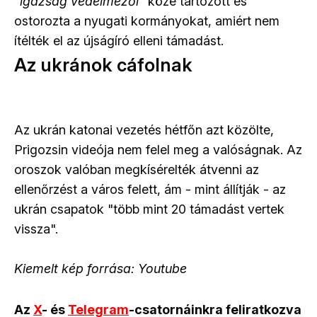
"
igazság védelmezői"
közé tartozott és
ostorozta a nyugati kormányokat, amiért nem
ítélték el az újságíró elleni támadást.
Az ukránok cáfolnak
Az ukrán katonai vezetés hétfőn azt közölte,
Prigozsin videója nem felel meg a valóságnak. Az
oroszok valóban megkísérelték átvenni az
ellenőrzést a város felett, ám - mint állítják - az
ukrán csapatok "több mint 20 támadást vertek
vissza".
Kiemelt kép forrása: Youtube
Az
X
- és
Telegram
-csatornáinkra feliratkozva