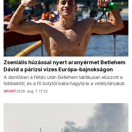
Zseniális húzással nyert aranyérmet Betlehem
Dávid a párizsi vizes Európa-bajnokságon
A döntőben a féltáv után Betlehem taktikusan elúszott a
többiektől, és a fő bolytól balra hagyta le a vetélytársakat.
SPORT
2026. aug. 7. 17:22