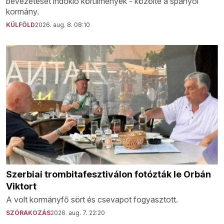
bevezetését indokló körülmények - közölte a spanyol
kormány.
KÜLFÖLD
2026. aug. 8. 08:10
Szerbiai trombitafesztiválon fotózták le Orbán
Viktort
A volt kormányfő sört és csevapot fogyasztott.
SZÓRAKOZÁS
2026. aug. 7. 22:20