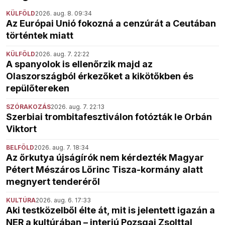
KÜLFÖLD
2026. aug. 8. 09:34
Az Európai Unió fokozná a cenzúrát a Ceutában
történtek miatt
KÜLFÖLD
2026. aug. 7. 22:22
A spanyolok is ellenőrzik majd az
Olaszországból érkezőket a kikötőkben és
repülőtereken
SZÓRAKOZÁS
2026. aug. 7. 22:13
Szerbiai trombitafesztiválon fotózták le Orbán
Viktort
BELFÖLD
2026. aug. 7. 18:34
Az őrkutya újságírók nem kérdezték Magyar
Pétert Mészáros Lőrinc Tisza-kormány alatt
megnyert tenderéről
KULTÚRA
2026. aug. 6. 17:33
Aki testközelből élte át, mit is jelentett igazán a
NER a kultúrában – interjú Pozsgai Zsolttal