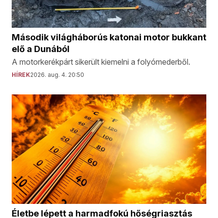
Második világháborús katonai motor bukkant
elő a Dunából
A motorkerékpárt sikerült kiemelni a folyómederből.
HÍREK
2026. aug. 4. 20:50
Életbe lépett a harmadfokú hőségriasztás