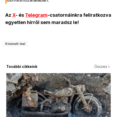
Az
X
- és
Telegram
-csatornáinkra feliratkozva
egyetlen hírről sem maradsz le!
Kiemelt-bal
További cikkeink
Összes