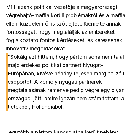
Mi Hazánk politikai vezetője a magyarországi
végrehajtó-maffia körüli problémákról és a maffia
elleni küzdelemről is szót ejtett. Kiemelte annak
fontosságát, hogy megtalálják az embereket
foglalkoztató fontos kérdéseket, és keressenek
innovatív megoldásokat.
"Sokáig azt hittem, hogy pártom soha nem talál
majd érdekes politikai partnert Nyugat-
Európában, kivéve néhány teljesen marginalizált
csoportot. A komoly nyugati partnerek
megtalálásának reménye pedig végre egy olyan
országból jött, amire igazán nem számítottam: a
tietekből, Hollandiából.
Legutóbb a pártom kapcsolatba került néhány