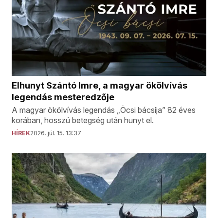
Elhunyt Szántó Imre, a magyar ökölvívás
legendás mesteredzője
A magyar ökölvívás legendás „Öcsi bácsija” 82 éves
korában, hosszú betegség után hunyt el.
HÍREK
2026. júl. 15. 13:37