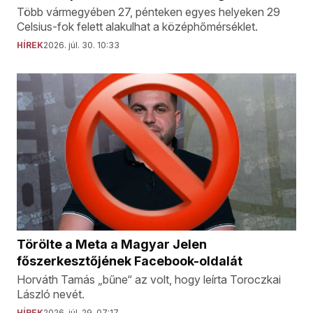
Több vármegyében 27, pénteken egyes helyeken 29
Celsius-fok felett alakulhat a középhőmérséklet.
HÍREK
2026. júl. 30. 10:33
Törölte a Meta a Magyar Jelen
főszerkesztőjének Facebook-oldalát
Horváth Tamás „bűne“ az volt, hogy leírta Toroczkai
László nevét.
HÍREK
2026. júl. 29. 07:17