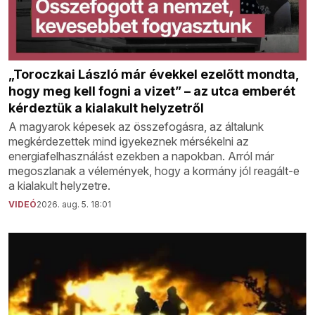
„Toroczkai László már évekkel ezelőtt mondta,
hogy meg kell fogni a vizet” – az utca emberét
kérdeztük a kialakult helyzetről
A magyarok képesek az összefogásra, az általunk
megkérdezettek mind igyekeznek mérsékelni az
energiafelhasználást ezekben a napokban. Arról már
megoszlanak a vélemények, hogy a kormány jól reagált-e
a kialakult helyzetre.
VIDEÓ
2026. aug. 5. 18:01