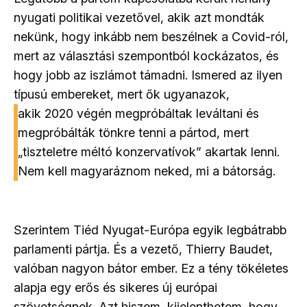
nyugati politikai vezetővel, akik azt mondták
nekünk, hogy inkább nem beszélnek a Covid-ról,
mert az választási szempontból kockázatos, és
hogy jobb az iszlámot támadni. Ismered az ilyen
típusú embereket, mert ők ugyanazok,
akik 2020 végén megpróbáltak leváltani és
megpróbálták tönkre tenni a pártod, mert
„tiszteletre méltó konzervatívok” akartak lenni.
Nem kell magyaráznom neked, mi a bátorság.
Szerintem Tiéd Nyugat-Európa egyik legbátrabb
parlamenti pártja. És a vezető, Thierry Baudet,
valóban nagyon bátor ember. Ez a tény tökéletes
alapja egy erős és sikeres új európai
szövetségnek. Azt hiszem, kijelenthetem, hogy