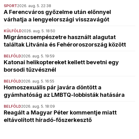
SPORT
2026. aug. 5. 22:38
A Ferencváros győzelme után előnnyel
várhatja a lengyelországi visszavágót
KÜLFÖLD
2026. aug. 5. 18:50
Migránscsempészetre használt alagutat
találtak Litvánia és Fehéroroszország között
BELFÖLD
2026. aug. 5. 19:59
Katonai helikoptereket kellett bevetni egy
borsodi tűzvésznél
BELFÖLD
2026. aug. 5. 16:55
Homoszexuális pár javára döntött a
gyámhatóság az LMBTQ-lobbisták hatására
BELFÖLD
2026. aug. 5. 18:09
Reagált a Magyar Péter kommentje miatt
eltávolított híradó-főszerkesztő