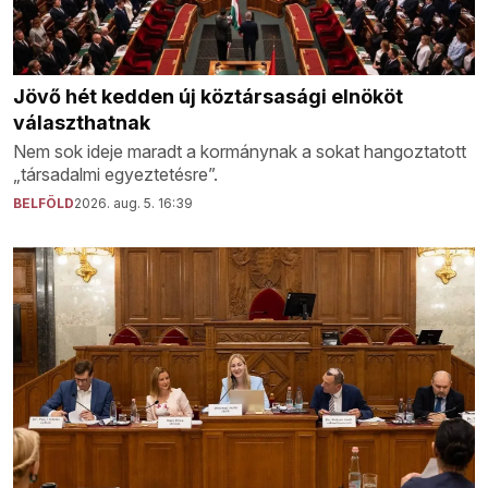
Jövő hét kedden új köztársasági elnököt
választhatnak
Nem sok ideje maradt a kormánynak a sokat hangoztatott
„társadalmi egyeztetésre”.
BELFÖLD
2026. aug. 5. 16:39