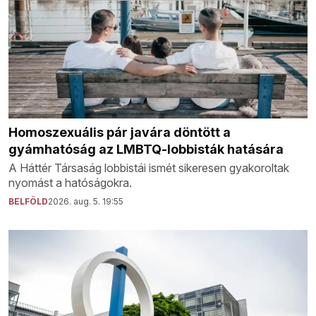
Homoszexuális pár javára döntött a
gyámhatóság az LMBTQ-lobbisták hatására
A Háttér Társaság lobbistái ismét sikeresen gyakoroltak
nyomást a hatóságokra.
BELFÖLD
2026. aug. 5. 19:55