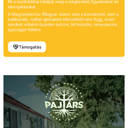
Mi a munkánkkal háláljuk meg a megtisztelő figyelmüket és
támogatásukat.
A Magyarjelen.hu (Magyar Jelen) sem a kormánytól, sem a
balliberális, nyíltan globalista ellenzéktől nem függ, ezért
mindkét oldalról őszintén tud írni, hírt közölni, oknyomozni,
igazságot feltárni.
Támogatás