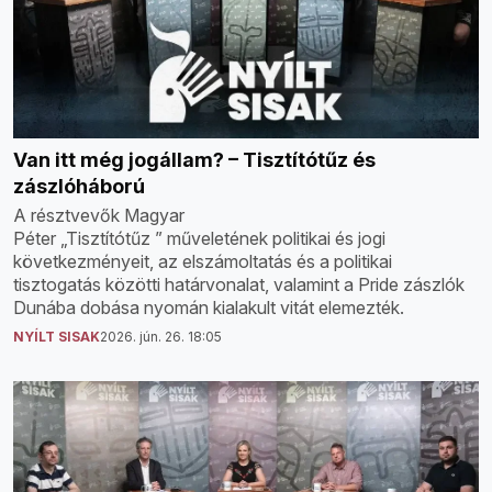
Van itt még jogállam? – Tisztítótűz és
zászlóháború
A résztvevők Magyar
Péter „Tisztítótűz ” műveletének politikai és jogi
következményeit, az elszámoltatás és a politikai
tisztogatás közötti határvonalat, valamint a Pride zászlók
Dunába dobása nyomán kialakult vitát elemezték.
NYÍLT SISAK
2026. jún. 26. 18:05