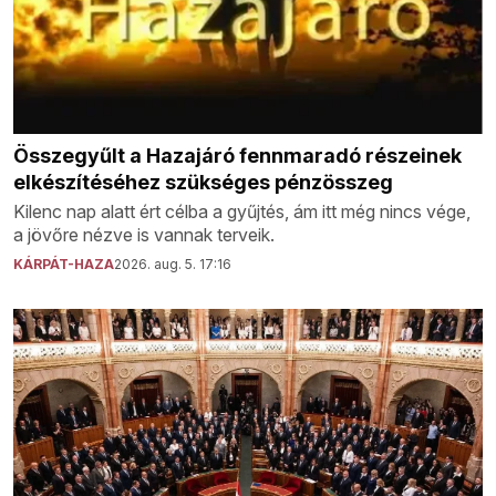
Összegyűlt a Hazajáró fennmaradó részeinek
elkészítéséhez szükséges pénzösszeg
Kilenc nap alatt ért célba a gyűjtés, ám itt még nincs vége,
a jövőre nézve is vannak terveik.
KÁRPÁT-HAZA
2026. aug. 5. 17:16