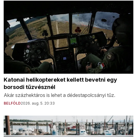
Katonai helikoptereket kellett bevetni egy
borsodi tűzvésznél
Akár százhektáros is lehet a dédestapolcsányi tűz.
BELFÖLD
2026. aug. 5. 20:33