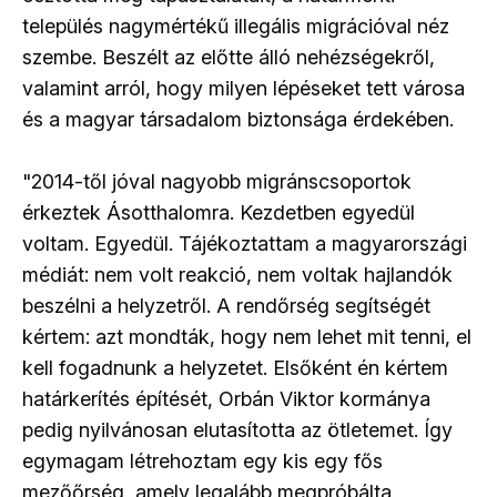
település nagymértékű illegális migrációval néz
szembe. Beszélt az előtte álló nehézségekről,
valamint arról, hogy milyen lépéseket tett városa
és a magyar társadalom biztonsága érdekében.
"2014-től jóval nagyobb migránscsoportok
érkeztek Ásotthalomra. Kezdetben egyedül
voltam. Egyedül. Tájékoztattam a magyarországi
médiát: nem volt reakció, nem voltak hajlandók
beszélni a helyzetről. A rendőrség segítségét
kértem: azt mondták, hogy nem lehet mit tenni, el
kell fogadnunk a helyzetet. Elsőként én kértem
határkerítés építését, Orbán Viktor kormánya
pedig nyilvánosan elutasította az ötletemet. Így
egymagam létrehoztam egy kis egy fős
mezőőrség, amely legalább megpróbálta