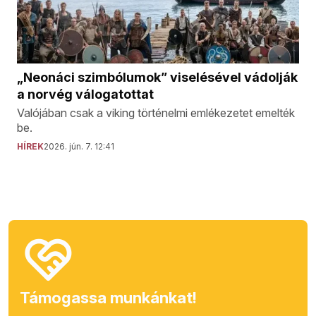
„Neonáci szimbólumok” viselésével vádolják
a norvég válogatottat
Valójában csak a viking történelmi emlékezetet emelték
be.
HÍREK
2026. jún. 7. 12:41
Támogassa munkánkat!