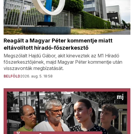
Reagált a Magyar Péter kommentje miatt
eltávolított híradó-főszerkesztő
Megszólalt Hajdú Gábor, akit kineveztek az M1 Híradó
főszerkesztőjének, majd Magyar Péter kommentje után
visszavonták megbízatását.
BELFÖLD
2026. aug. 5. 18:58