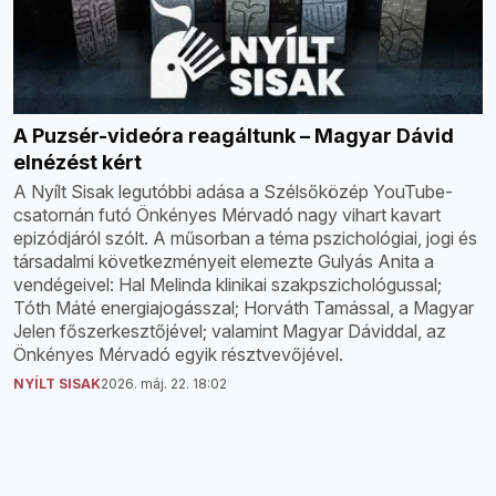
A Puzsér-videóra reagáltunk – Magyar Dávid
elnézést kért
A Nyílt Sisak legutóbbi adása a Szélsőközép YouTube-
csatornán futó Önkényes Mérvadó nagy vihart kavart
epizódjáról szólt. A műsorban a téma pszichológiai, jogi és
társadalmi következményeit elemezte Gulyás Anita a
vendégeivel: Hal Melinda klinikai szakpszichológussal;
Tóth Máté energiajogásszal; Horváth Tamással, a Magyar
Jelen főszerkesztőjével; valamint Magyar Dáviddal, az
Önkényes Mérvadó egyik résztvevőjével.
NYÍLT SISAK
2026. máj. 22. 18:02