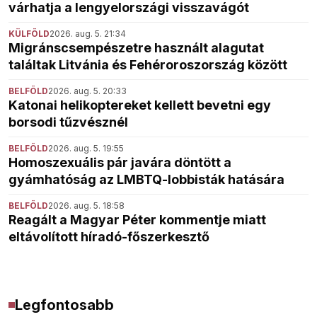
várhatja a lengyelországi visszavágót
KÜLFÖLD
2026. aug. 5. 21:34
Migránscsempészetre használt alagutat
találtak Litvánia és Fehéroroszország között
BELFÖLD
2026. aug. 5. 20:33
Katonai helikoptereket kellett bevetni egy
borsodi tűzvésznél
BELFÖLD
2026. aug. 5. 19:55
Homoszexuális pár javára döntött a
gyámhatóság az LMBTQ-lobbisták hatására
BELFÖLD
2026. aug. 5. 18:58
Reagált a Magyar Péter kommentje miatt
eltávolított híradó-főszerkesztő
Legfontosabb