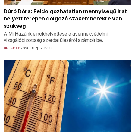
Dúró Dóra: Feldolgozhatatlan mennyiségű irat
helyett terepen dolgozó szakemberekre van
szükség
A Mi Hazánk elnökhelyettese a gyermekvédelmi
vizsgálóbizottság szerdai üléséről számolt be.
BELFÖLD
2026. aug. 5. 15:42