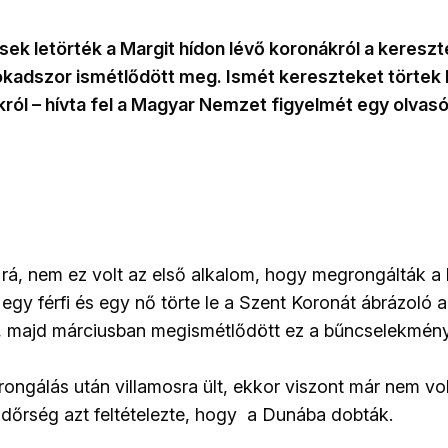
sek letörték a Margit hídon lévő koronákról a kereszt
kadszor ismétlődött meg. Ismét kereszteket törtek l
król – hívta fel a Magyar Nemzet figyelmét egy olvas
 rá, nem ez volt az első alkalom, hogy megrongálták a 
egy férfi és egy nő törte le a Szent Koronát ábrázoló a
, majd márciusban megismétlődött ez a bűncselekmény
 rongálás után villamosra ült, ekkor viszont már nem vol
endőrség azt feltételezte, hogy a Dunába dobták.