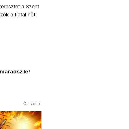
keresztet a Szent
ók a fiatal nőt
 maradsz le!
Összes