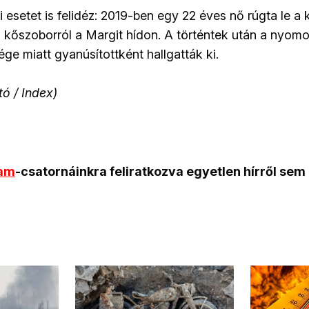
 esetet is felidéz: 2019-ben egy 22 éves nő rúgta le a 
 kőszoborról a Margit hídon. A történtek után a nyomoz
ge miatt gyanúsítottként hallgatták ki.
tó / Index)
ram
-csatornáinkra feliratkozva egyetlen hírről sem