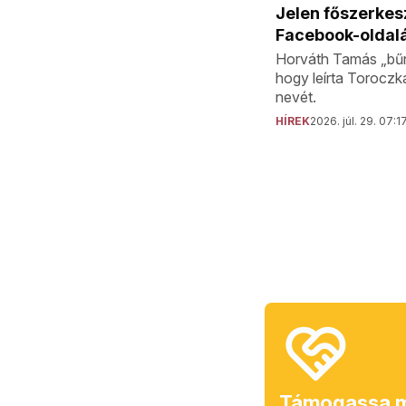
Jelen főszerkes
Facebook-oldal
Horváth Tamás „bűn
hogy leírta Toroczk
nevét.
HÍREK
2026. júl. 29. 07:1
Támogassa m