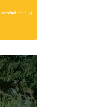
ellenzéktől nem függ,