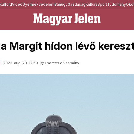
Külföld
Videó
Gyermekvédelem
Bűnügy
Gazdaság
Kultúra
Sport
Tudomány
Ökot
 a Margit hídon lévő keresz
K
2023. aug. 28. 17:59
1 perces olvasmány