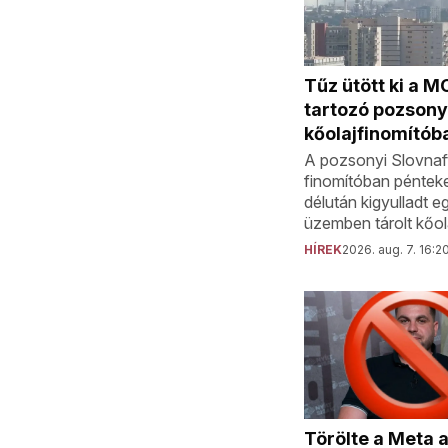
Tűz ütött ki a 
tartozó pozsony
kőolajfinomítób
A pozsonyi Slovnaft
finomítóban péntek
délután kigyulladt e
üzemben tárolt kőol
HÍREK
2026. aug. 7. 16:2
Törölte a Meta 