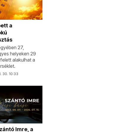
ett a
okú
sztás
gyében 27,
gyes helyeken 29
felett alakulhat a
séklet.
l. 30. 10:33
zántó Imre, a