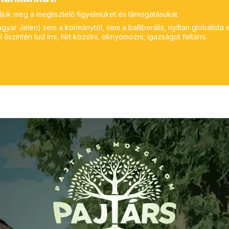
ljuk meg a megtisztelő figyelmüket és támogatásukat.
yar Jelen) sem a kormánytól, sem a balliberális, nyíltan globalista 
 őszintén tud írni, hírt közölni, oknyomozni, igazságot feltárni.