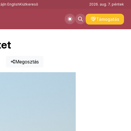
áj
In English
Kiútkereső
2026. aug. 7. péntek
Támogatás
tet
Megosztás