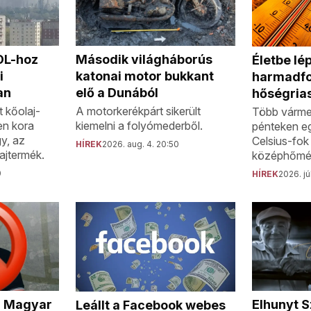
MOL-hoz
Második világháborús
Életbe lép
i
katonai motor bukkant
harmadf
an
elő a Dunából
hőségria
 kőolaj-
A motorkerékpárt sikerült
Több várme
en kora
kiemelni a folyómederből.
pénteken e
gy, az
Celsius-fok 
HÍREK
2026. aug. 4. 20:50
ajtermék.
középhőmér
0
HÍREK
2026. jú
a Magyar
Elhunyt S
Leállt a Facebook webes