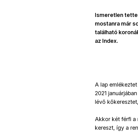
Ismeretlen tette
mostanra már so
található koroná
az Index.
A lap emlékeztet
2021 januárjában 
lévő kőkeresztet
Akkor két férfi a
kereszt, így a r