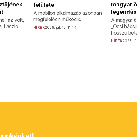
ztőjének
magyar ö
felülete
át
legendás
A mobilos alkalmazás azonban
megfelelően működik.
e“ az volt,
A magyar ö
ai László
„Öcsi bácsi
HÍREK
2026. júl. 19. 11:44
hosszú bete
7
HÍREK
2026. júl
unkánkat!