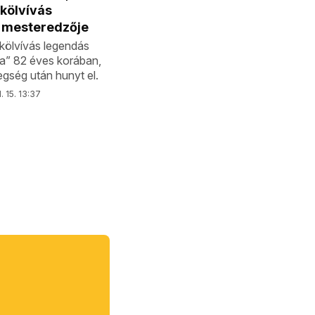
kölvívás
 mesteredzője
kölvívás legendás
ja” 82 éves korában,
gség után hunyt el.
. 15. 13:37