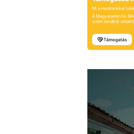
Mi a munkánkkal hálá
A Magyarjelen.hu (Mag
ezért mindkét oldalról
Támogatás