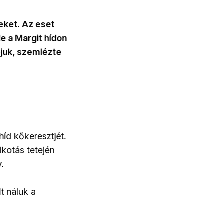
eket. Az eset
e a Margit hídon
ójuk, szemlézte
híd kőkeresztjét.
lkotás tetején
.
t náluk a