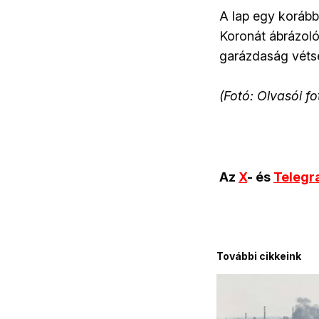
A lap egy korábbi
Koronát ábrázoló
garázdaság vétsé
(
Fotó: Olvasói fo
Az
X
- és
Teleg
További cikkeink