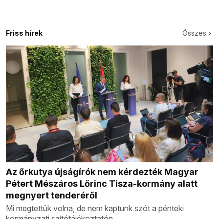
Friss hírek
Összes
Az őrkutya újságírók nem kérdezték Magyar
Pétert Mészáros Lőrinc Tisza-kormány alatt
megnyert tenderéről
Mi megtettük volna, de nem kaptunk szót a pénteki
kormányzati sajtótájékoztatón.