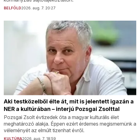
BELFÖLD
2026. aug. 7. 20:27
Aki testközelből élte át, mit is jelentett igazán a
NER a kultúrában – interjú Pozsgai Zsolttal
Pozsgai Zsolt évtizedek óta a magyar kulturális élet
meghatározó alakja. Éppen ezért érdemes megismernünk a
véleményét az elmúlt tizenhat évről.
KULTÚRA
2026. aug. 7. 18:59