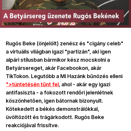
Rugós Beke (önjelölt) zenész és "cigány celeb"
a virtuális világban igazi "partizán", aki igen
alpári stílusban bármikor kész mocskolni a
Betyársereget, akár Facebookon, akár
TikTokon. Legutóbb a Mi Hazánk bűnözés elleni
">tüntetésén tűnt fel
, ahol - akár egy igazi
antifasiszta - a fokozott rendőri jelenlétnek
köszönhetően, igen bátornak bizonyult.
Kötekedett a békés demonstrálókkal,
üvöltözött és trágárkodott. Rugós Beke
reakciójával frissítve.