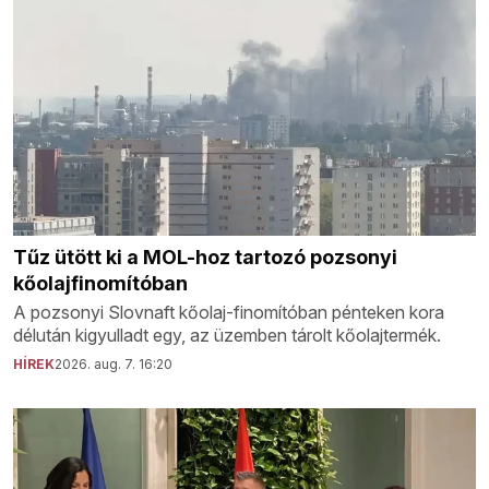
Tűz ütött ki a MOL-hoz tartozó pozsonyi
kőolajfinomítóban
A pozsonyi Slovnaft kőolaj-finomítóban pénteken kora
délután kigyulladt egy, az üzemben tárolt kőolajtermék.
HÍREK
2026. aug. 7. 16:20