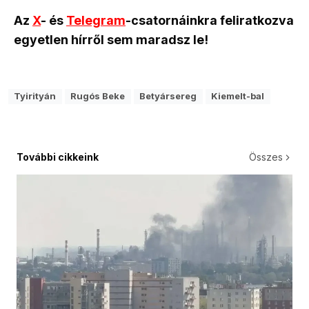
Az
X
- és
Telegram
-csatornáinkra feliratkozva
egyetlen hírről sem maradsz le!
Tyirityán
Rugós Beke
Betyársereg
Kiemelt-bal
További cikkeink
Összes