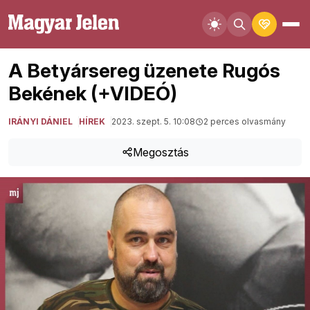
A Betyársereg üzenete Rugós
Bekének (+VIDEÓ)
IRÁNYI DÁNIEL
HÍREK
2023. szept. 5. 10:08
2 perces olvasmány
Megosztás