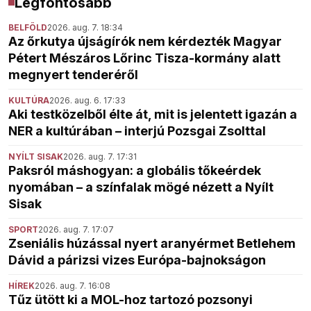
Legfontosabb
BELFÖLD
2026. aug. 7. 18:34
Az őrkutya újságírók nem kérdezték Magyar
Pétert Mészáros Lőrinc Tisza-kormány alatt
megnyert tenderéről
KULTÚRA
2026. aug. 6. 17:33
Aki testközelből élte át, mit is jelentett igazán a
NER a kultúrában – interjú Pozsgai Zsolttal
NYÍLT SISAK
2026. aug. 7. 17:31
Paksról máshogyan: a globális tőkeérdek
nyomában – a színfalak mögé nézett a Nyílt
Sisak
SPORT
2026. aug. 7. 17:07
Zseniális húzással nyert aranyérmet Betlehem
Dávid a párizsi vizes Európa-bajnokságon
HÍREK
2026. aug. 7. 16:08
Tűz ütött ki a MOL-hoz tartozó pozsonyi