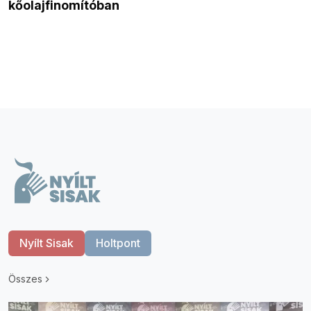
kőolajfinomítóban
Nyílt Sisak
Holtpont
Összes