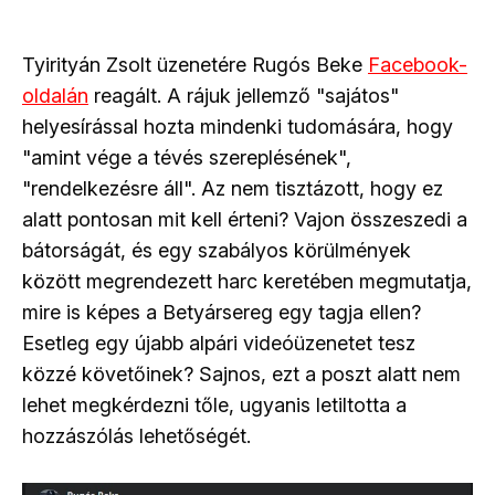
Tyirityán Zsolt üzenetére Rugós Beke
Facebook-
oldalán
reagált. A rájuk jellemző "sajátos"
helyesírással hozta mindenki tudomására, hogy
"amint vége a tévés szereplésének",
"rendelkezésre áll". Az nem tisztázott, hogy ez
alatt pontosan mit kell érteni? Vajon összeszedi a
bátorságát, és egy szabályos körülmények
között megrendezett harc keretében megmutatja,
mire is képes a Betyársereg egy tagja ellen?
Esetleg egy újabb alpári videóüzenetet tesz
közzé követőinek? Sajnos, ezt a poszt alatt nem
lehet megkérdezni tőle, ugyanis letiltotta a
hozzászólás lehetőségét.