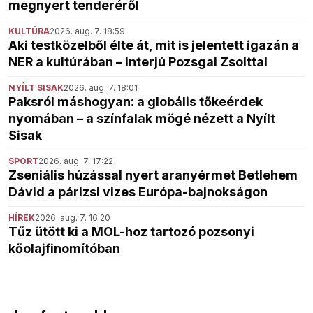
megnyert tenderéről
KULTÚRA
2026. aug. 7. 18:59
Aki testközelből élte át, mit is jelentett igazán a
NER a kultúrában – interjú Pozsgai Zsolttal
NYÍLT SISAK
2026. aug. 7. 18:01
Paksról máshogyan: a globális tőkeérdek
nyomában – a színfalak mögé nézett a Nyílt
Sisak
SPORT
2026. aug. 7. 17:22
Zseniális húzással nyert aranyérmet Betlehem
Dávid a párizsi vizes Európa-bajnokságon
HÍREK
2026. aug. 7. 16:20
Tűz ütött ki a MOL-hoz tartozó pozsonyi
kőolajfinomítóban