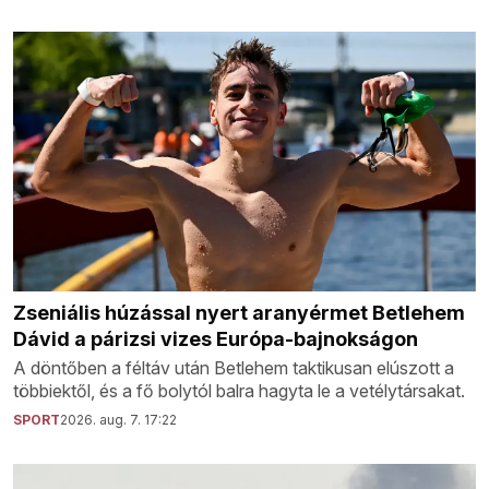
Zseniális húzással nyert aranyérmet Betlehem
Dávid a párizsi vizes Európa-bajnokságon
A döntőben a féltáv után Betlehem taktikusan elúszott a
többiektől, és a fő bolytól balra hagyta le a vetélytársakat.
SPORT
2026. aug. 7. 17:22