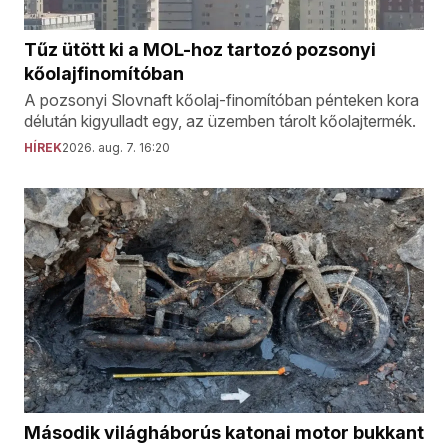
Tűz ütött ki a MOL-hoz tartozó pozsonyi
kőolajfinomítóban
A pozsonyi Slovnaft kőolaj-finomítóban pénteken kora
délután kigyulladt egy, az üzemben tárolt kőolajtermék.
HÍREK
2026. aug. 7. 16:20
Második világháborús katonai motor bukkant