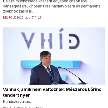
Balázs munkássága kiterjedt egyebek között libsi
pénzégetésre, kínosan üres hablatyolásra és permanens
zsebhokizásra is.
BELFÖLD
2026. aug. 7. 11:26
Vannak, amik nem változnak: Mészáros Lőrinc
tendert nyer
Rendszerváltás.
BELFÖLD
2026. aug. 7. 10:33