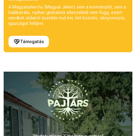
A Magyarjelen.hu (Magyar Jelen) sem a kormánytól, sem a
balliberális, nyíltan globalista ellenzéktől nem függ, ezért
mindkét oldalról őszintén tud írni, hírt közölni, oknyomozni,
igazságot feltárni.
Támogatás