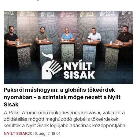
Paksról máshogyan: a globális tőkeérdek
nyomában – a színfalak mögé nézett a Nyílt
Sisak
A Paksi Atomerőmű működésének kihívásai, valamint a
zöldátállás mögött meghúzódó globális tőkeérdekek
kerültek a Nyílt Sisak legújabb adásának középpontjába.
NYÍLT SISAK
2026. aug. 7. 18:01