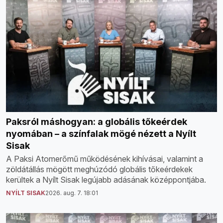
Paksról máshogyan: a globális tőkeérdek
nyomában – a színfalak mögé nézett a Nyílt
Sisak
A Paksi Atomerőmű működésének kihívásai, valamint a
zöldátállás mögött meghúzódó globális tőkeérdekek
kerültek a Nyílt Sisak legújabb adásának középpontjába.
NYÍLT SISAK
2026. aug. 7. 18:01