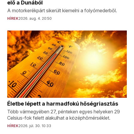
elő a Dunából
A motorkerékpárt sikerült kiemelni a folyómederből.
HÍREK
2026. aug. 4. 20:50
Életbe lépett a harmadfokú hőségriasztás
Több vármegyében 27, pénteken egyes helyeken 29
Celsius-fok felett alakulhat a középhőmérséklet.
HÍREK
2026. júl. 30. 10:33