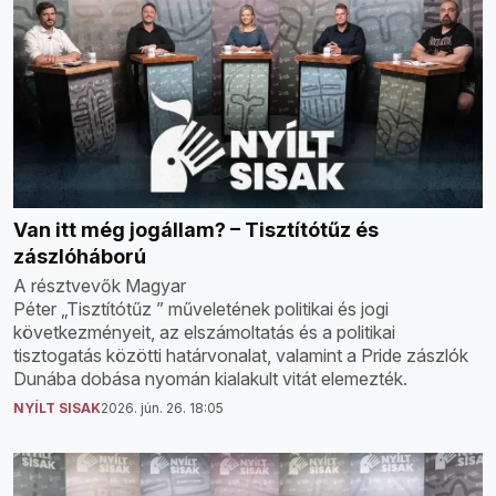
Van itt még jogállam? – Tisztítótűz és
zászlóháború
A résztvevők Magyar
Péter „Tisztítótűz ” műveletének politikai és jogi
következményeit, az elszámoltatás és a politikai
tisztogatás közötti határvonalat, valamint a Pride zászlók
Dunába dobása nyomán kialakult vitát elemezték.
NYÍLT SISAK
2026. jún. 26. 18:05