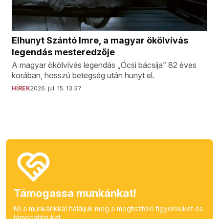
Elhunyt Szántó Imre, a magyar ökölvívás
legendás mesteredzője
A magyar ökölvívás legendás „Öcsi bácsija” 82 éves
korában, hosszú betegség után hunyt el.
HÍREK
2026. júl. 15. 13:37
Támogassa munkánkat!
Mi a munkánkkal háláljuk meg a megtisztelő figyelmüket és
támogatásukat.