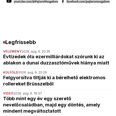
Legfrissebb
VÉLEMÉNY
2026. aug. 6. 20:35
Évtizedek óta ezermilliárdokat szórunk ki az
ablakon a dunai duzzasztóművek hiánya miatt
KÜLFÖLD
2026. aug. 6. 20:29
Felgyorsítva tiltják ki a bérelhető elektromos
rollereket Brüsszelből
VIDEÓ
2026. aug. 6. 19:37
Több mint egy év egy szerető
nevelőcsaládban, majd egy döntés, amely
mindent megváltoztatott