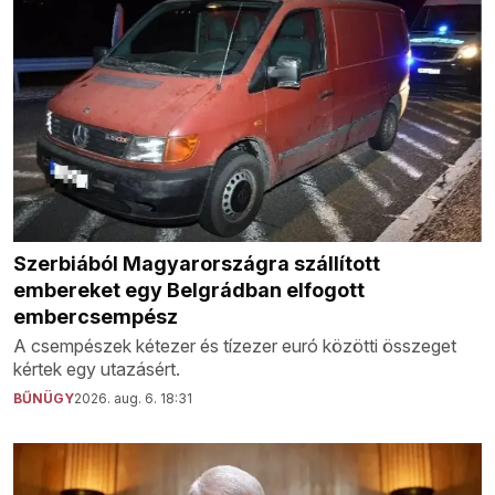
Szerbiából Magyarországra szállított
embereket egy Belgrádban elfogott
embercsempész
A csempészek kétezer és tízezer euró közötti összeget
kértek egy utazásért.
BŰNÜGY
2026. aug. 6. 18:31