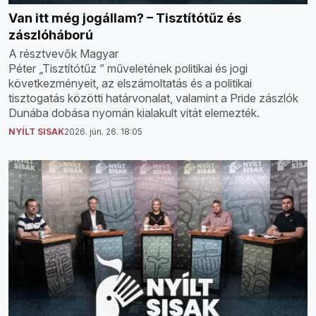
Van itt még jogállam? – Tisztítótűz és
zászlóháború
A résztvevők Magyar
Péter „Tisztítótűz ” műveletének politikai és jogi
következményeit, az elszámoltatás és a politikai
tisztogatás közötti határvonalat, valamint a Pride zászlók
Dunába dobása nyomán kialakult vitát elemezték.
NYÍLT SISAK
2026. jún. 26. 18:05