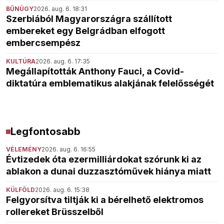
BŰNÜGY
2026. aug. 6. 18:31
Szerbiából Magyarországra szállított
embereket egy Belgrádban elfogott
embercsempész
KULTÚRA
2026. aug. 6. 17:35
Megállapították Anthony Fauci, a Covid-
diktatúra emblematikus alakjának felelősségét
Legfontosabb
VÉLEMÉNY
2026. aug. 6. 16:55
Évtizedek óta ezermilliárdokat szórunk ki az
ablakon a dunai duzzasztóművek hiánya miatt
KÜLFÖLD
2026. aug. 6. 15:38
Felgyorsítva tiltják ki a bérelhető elektromos
rollereket Brüsszelből