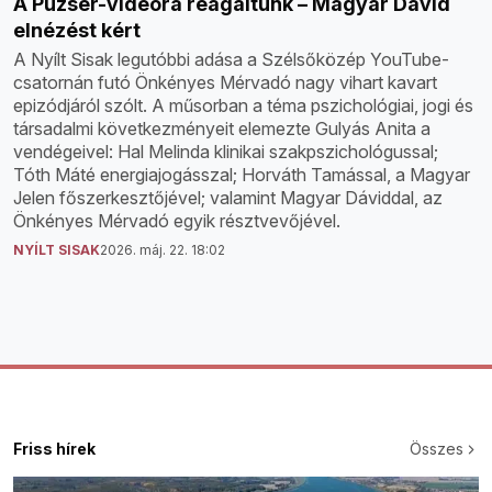
A Puzsér-videóra reagáltunk – Magyar Dávid
elnézést kért
A Nyílt Sisak legutóbbi adása a Szélsőközép YouTube-
csatornán futó Önkényes Mérvadó nagy vihart kavart
epizódjáról szólt. A műsorban a téma pszichológiai, jogi és
társadalmi következményeit elemezte Gulyás Anita a
vendégeivel: Hal Melinda klinikai szakpszichológussal;
Tóth Máté energiajogásszal; Horváth Tamással, a Magyar
Jelen főszerkesztőjével; valamint Magyar Dáviddal, az
Önkényes Mérvadó egyik résztvevőjével.
NYÍLT SISAK
2026. máj. 22. 18:02
Friss hírek
Összes