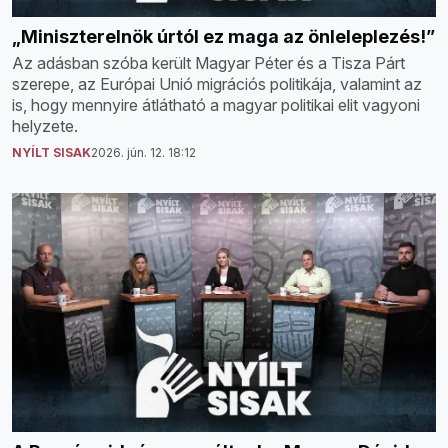
„Miniszterelnök úrtól ez maga az önleleplezés!”
Az adásban szóba került Magyar Péter és a Tisza Párt
szerepe, az Európai Unió migrációs politikája, valamint az
is, hogy mennyire átlátható a magyar politikai elit vagyoni
helyzete.
NYÍLT SISAK
2026. jún. 12. 18:12