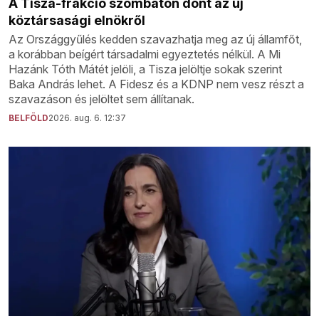
A Tisza-frakció szombaton dönt az új
köztársasági elnökről
Az Országgyűlés kedden szavazhatja meg az új államfőt,
a korábban beígért társadalmi egyeztetés nélkül. A Mi
Hazánk Tóth Mátét jelöli, a Tisza jelöltje sokak szerint
Baka András lehet. A Fidesz és a KDNP nem vesz részt a
szavazáson és jelöltet sem állítanak.
BELFÖLD
2026. aug. 6. 12:37