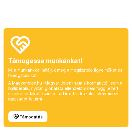
Támogassa munkánkat!
Mi a munkánkkal háláljuk meg a megtisztelő figyelmüket és
támogatásukat.
A Magyarjelen.hu (Magyar Jelen) sem a kormánytól, sem a
balliberális, nyíltan globalista ellenzéktől nem függ, ezért
mindkét oldalról őszintén tud írni, hírt közölni, oknyomozni,
igazságot feltárni.
Támogatás