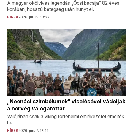
A magyar ökölvívás legendás „Öcsi bácsija” 82 éves
korában, hosszú betegség után hunyt el.
HÍREK
2026. júl. 15. 13:37
„Neonáci szimbólumok” viselésével vádolják
a norvég válogatottat
Valójában csak a viking történelmi emlékezetet emelték
be.
HÍREK
2026. jún. 7. 12:41