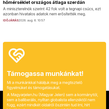
hőmérséklet országos átlaga szerdán
A miniszterelnök szerint 42 fok volt a tegnapi csúcs, ezt
azonban hivatalos adatok nem erősítették meg.
IDŐJÁRÁS
2026. aug. 6. 10:57
Támogassa munkánkat!
Mi a munkánkkal háláljuk meg a megtisztelő
figyelmüket és támogatásukat.
A Magyarjelen.hu (Magyar Jelen) sem a kormánytól,
sem a balliberális, nyíltan globalista ellenzéktől nem
függ, ezért mindkét oldalról őszintén tud írni, hírt