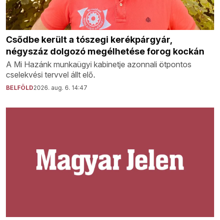
Csődbe került a tószegi kerékpárgyár,
négyszáz dolgozó megélhetése forog kockán
A Mi Hazánk munkaügyi kabinetje azonnali ötpontos
cselekvési tervvel állt elő.
BELFÖLD
2026. aug. 6. 14:47