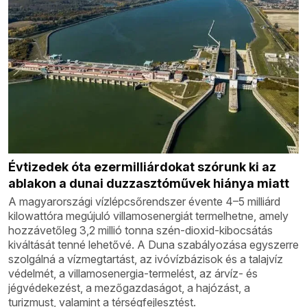
Évtizedek óta ezermilliárdokat szórunk ki az
ablakon a dunai duzzasztóművek hiánya miatt
A magyarországi vízlépcsőrendszer évente 4–5 milliárd
kilowattóra megújuló villamosenergiát termelhetne, amely
hozzávetőleg 3,2 millió tonna szén-dioxid-kibocsátás
kiváltását tenné lehetővé. A Duna szabályozása egyszerre
szolgálná a vízmegtartást, az ivóvízbázisok és a talajvíz
védelmét, a villamosenergia-termelést, az árvíz- és
jégvédekezést, a mezőgazdaságot, a hajózást, a
turizmust, valamint a térségfejlesztést.