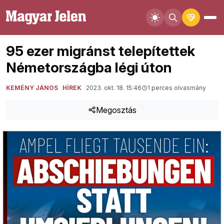
95 ezer migránst telepítettek
Németországba légi úton
KEMÉNY JÁNOS
HÍREK
2023. okt. 18. 15:46
1 perces olvasmány
Megosztás