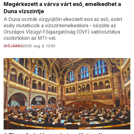
Megérkezett a várva várt eső, emelkedhet a
Duna vízszintje
A Duna osztrák vízgyűjtőin elkezdett esni az eső, ezért
esély mutatkozik a vízszintemelkedésre – közölte az
Országos Vízügyi Főigazgatóság (OVF) sajtóosztálya
csütörtökön az MTI-vel.
IDŐJÁRÁS
2026. aug. 6. 13:50