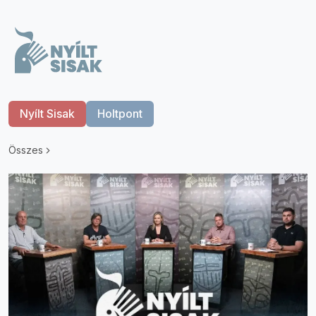
Nyílt Sisak
Holtpont
Összes