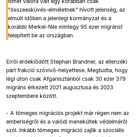
ismét valóra vált egy korábban csak
"összeesküvés-elméletnek" hívott jelenség, az
elmúlt időben a jelenlegi kormányzat és a
korábbi Merkel-féle mintegy 95 ezer migránst
telepített be az országban.
Erről érdeklődött Stephan Brandner, az ellenzéki
párt frakció szóvivő-helyettese. Megtudta, hogy
légi úton csak Afganisztánból csak 30 ezer 379
migráns érkezett 2021 augusztusa és 2023
szeptembere között.
- A tömeges migrációs projekt már régen nem az
emberiségről és a valódi menekültek védelméről
szól. Inkább tömeges migráció zajlik a szociális