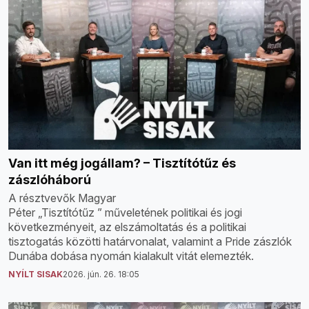
Van itt még jogállam? – Tisztítótűz és
zászlóháború
A résztvevők Magyar
Péter „Tisztítótűz ” műveletének politikai és jogi
következményeit, az elszámoltatás és a politikai
tisztogatás közötti határvonalat, valamint a Pride zászlók
Dunába dobása nyomán kialakult vitát elemezték.
NYÍLT SISAK
2026. jún. 26. 18:05