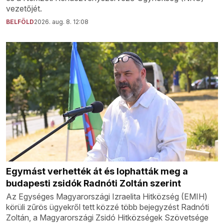
vezetőjét.
BELFÖLD
2026. aug. 8. 12:08
Egymást verhették át és lophatták meg a
budapesti zsidók Radnóti Zoltán szerint
Az Egységes Magyarországi Izraelita Hitközség (EMIH)
körüli zűrös ügyekről tett közzé több bejegyzést Radnóti
Zoltán, a Magyarországi Zsidó Hitközségek Szövetsége