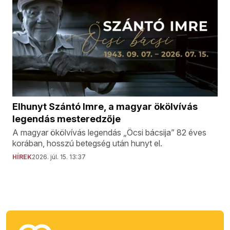
Elhunyt Szántó Imre, a magyar ökölvívás
legendás mesteredzője
A magyar ökölvívás legendás „Öcsi bácsija” 82 éves
korában, hosszú betegség után hunyt el.
HÍREK
2026. júl. 15. 13:37