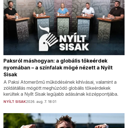
Paksról máshogyan: a globális tőkeérdek
nyomában – a színfalak mögé nézett a Nyílt
Sisak
A Paksi Atomerőmű működésének kihívásai, valamint a
zöldátállás mögött meghúzódó globális tőkeérdekek
kerültek a Nyílt Sisak legújabb adásának középpontjába.
NYÍLT SISAK
2026. aug. 7. 18:01