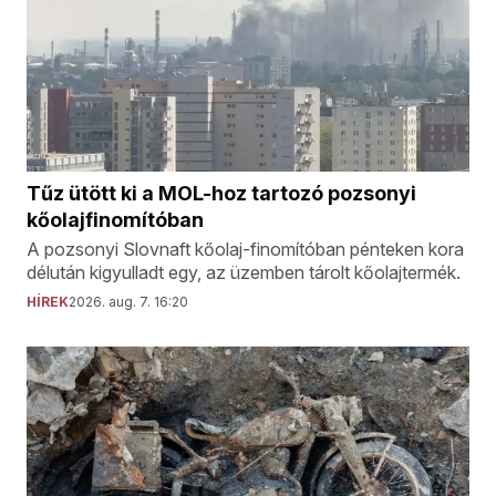
Tűz ütött ki a MOL-hoz tartozó pozsonyi
kőolajfinomítóban
A pozsonyi Slovnaft kőolaj-finomítóban pénteken kora
délután kigyulladt egy, az üzemben tárolt kőolajtermék.
HÍREK
2026. aug. 7. 16:20