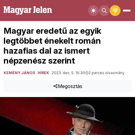
Magyar eredetű az egyik
legtöbbet énekelt román
hazafias dal az ismert
népzenész szerint
KEMÉNY JÁNOS
HÍREK
2023. dec. 5. 16:30
2 perces olvasmány
Megosztás