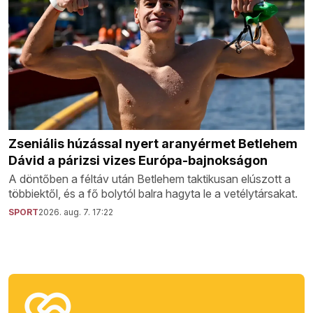
Zseniális húzással nyert aranyérmet Betlehem
Dávid a párizsi vizes Európa-bajnokságon
A döntőben a féltáv után Betlehem taktikusan elúszott a
többiektől, és a fő bolytól balra hagyta le a vetélytársakat.
SPORT
2026. aug. 7. 17:22