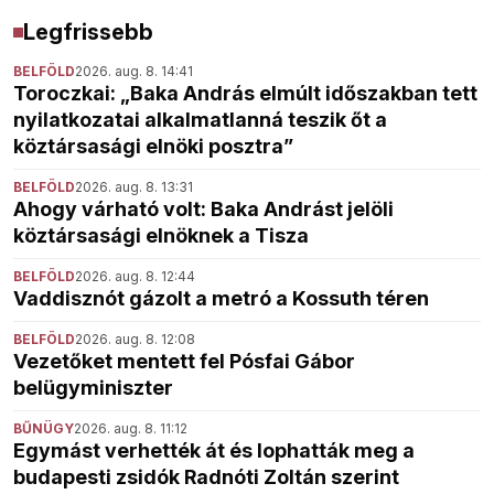
Legfrissebb
BELFÖLD
2026. aug. 8. 14:41
Toroczkai: „Baka András elmúlt időszakban tett
nyilatkozatai alkalmatlanná teszik őt a
köztársasági elnöki posztra”
BELFÖLD
2026. aug. 8. 13:31
Ahogy várható volt: Baka Andrást jelöli
köztársasági elnöknek a Tisza
BELFÖLD
2026. aug. 8. 12:44
Vaddisznót gázolt a metró a Kossuth téren
BELFÖLD
2026. aug. 8. 12:08
Vezetőket mentett fel Pósfai Gábor
belügyminiszter
BŰNÜGY
2026. aug. 8. 11:12
Egymást verhették át és lophatták meg a
budapesti zsidók Radnóti Zoltán szerint