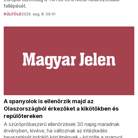
fellépését.
KÜLFÖLD
2026. aug. 8. 09:41
A spanyolok is ellenőrzik majd az
Olaszországból érkezőket a kikötőkben és
repülőtereken
A szúrópróbaszerű ellenőrzések 30 napig maradnak
érvényben, kivéve, ha változnak az intézkedés
bevezetését indokló körülmények - közölte a spanyol