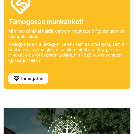
Támogassa munkánkat!
Mi a munkánkkal háláljuk meg a megtisztelő figyelmüket és
támogatásukat.
A Magyarjelen.hu (Magyar Jelen) sem a kormánytól, sem a
balliberális, nyíltan globalista ellenzéktől nem függ, ezért
mindkét oldalról őszintén tud írni, hírt közölni, oknyomozni,
igazságot feltárni.
Támogatás