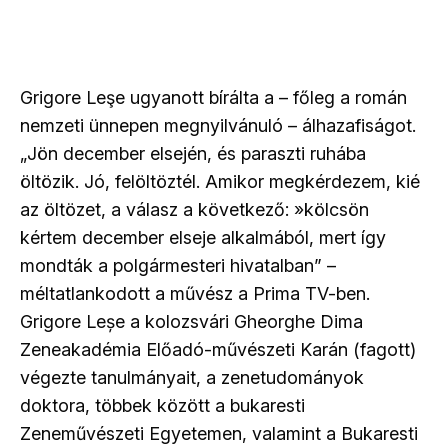
Grigore Leşe ugyanott bírálta a – főleg a román
nemzeti ünnepen megnyilvánuló – álhazafiságot.
„Jön december elsején, és paraszti ruhába
öltözik. Jó, felöltöztél. Amikor megkérdezem, kié
az öltözet, a válasz a következő: »kölcsön
kértem december elseje alkalmából, mert így
mondták a polgármesteri hivatalban” –
méltatlankodott a művész a Prima TV-ben.
Grigore Leșe a kolozsvári Gheorghe Dima
Zeneakadémia Előadó-művészeti Karán (fagott)
végezte tanulmányait, a zenetudományok
doktora, többek között a bukaresti
Zeneművészeti Egyetemen, valamint a Bukaresti