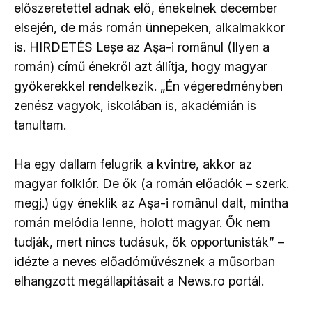
előszeretettel adnak elő, énekelnek december
elsején, de más román ünnepeken, alkalmakkor
is. HIRDETÉS Leșe az Aşa-i românul (Ilyen a
román) című énekről azt állítja, hogy magyar
gyökerekkel rendelkezik. „Én végeredményben
zenész vagyok, iskolában is, akadémián is
tanultam.
Ha egy dallam felugrik a kvintre, akkor az
magyar folklór. De ők (a román előadók – szerk.
megj.) úgy éneklik az Aşa-i românul dalt, mintha
román melódia lenne, holott magyar. Ők nem
tudják, mert nincs tudásuk, ők opportunisták” –
idézte a neves előadóművésznek a műsorban
elhangzott megállapításait a News.ro portál.