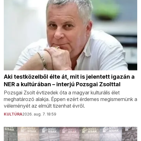
Aki testközelből élte át, mit is jelentett igazán a
NER a kultúrában – interjú Pozsgai Zsolttal
Pozsgai Zsolt évtizedek óta a magyar kulturális élet
meghatározó alakja. Éppen ezért érdemes megismernünk a
véleményét az elmúlt tizenhat évről.
KULTÚRA
2026. aug. 7. 18:59