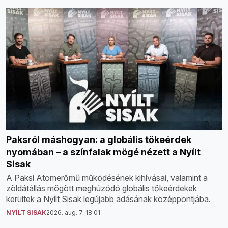
Paksról máshogyan: a globális tőkeérdek
nyomában – a színfalak mögé nézett a Nyílt
Sisak
A Paksi Atomerőmű működésének kihívásai, valamint a
zöldátállás mögött meghúzódó globális tőkeérdekek
kerültek a Nyílt Sisak legújabb adásának középpontjába.
NYÍLT SISAK
2026. aug. 7. 18:01