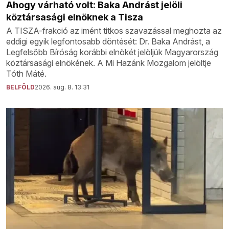
Ahogy várható volt: Baka Andrást jelöli
köztársasági elnöknek a Tisza
A TISZA-frakció az imént titkos szavazással meghozta az
eddigi egyik legfontosabb döntését: Dr. Baka Andrást, a
Legfelsőbb Bíróság korábbi elnökét jelöljük Magyarország
köztársasági elnökének. A Mi Hazánk Mozgalom jelöltje
Tóth Máté.
BELFÖLD
2026. aug. 8. 13:31