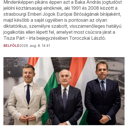
Mindenképpen pikáns éppen azt a Baka András jogtudóst
jelölni köztársasági elnöknek, aki 1991 és 2008 között a
strasbourgi Emberi Jogok Európai Bíróságának bírájaként,
majd később a saját ügyében is pontosan az olyan
diktatórikus, személyre szabott, visszamenőleges hatályú
jogalkotás ellen lépett fel, amelyet most csúcsra járat a
Tisza Párt – írta bejegyzésében Toroczkai László.
BELFÖLD
2026. aug. 8. 14:41