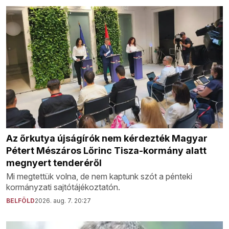
Az őrkutya újságírók nem kérdezték Magyar
Pétert Mészáros Lőrinc Tisza-kormány alatt
megnyert tenderéről
Mi megtettük volna, de nem kaptunk szót a pénteki
kormányzati sajtótájékoztatón.
BELFÖLD
2026. aug. 7. 20:27