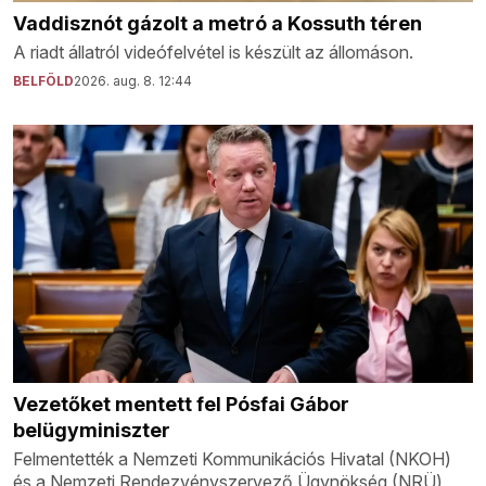
Vaddisznót gázolt a metró a Kossuth téren
A riadt állatról videófelvétel is készült az állomáson.
BELFÖLD
2026. aug. 8. 12:44
Vezetőket mentett fel Pósfai Gábor
belügyminiszter
Felmentették a Nemzeti Kommunikációs Hivatal (NKOH)
és a Nemzeti Rendezvényszervező Ügynökség (NRÜ)