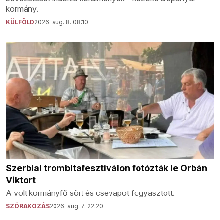
kormány.
KÜLFÖLD
2026. aug. 8. 08:10
Szerbiai trombitafesztiválon fotózták le Orbán
Viktort
A volt kormányfő sört és csevapot fogyasztott.
SZÓRAKOZÁS
2026. aug. 7. 22:20