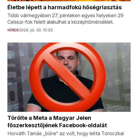
Életbe lépett a harmadfokú hőségriasztás
Több vármegyében 27, pénteken egyes helyeken 29
Celsius-fok felett alakulhat a középhőmérséklet.
HÍREK
2026. júl. 30. 10:33
Törölte a Meta a Magyar Jelen
főszerkesztőjének Facebook-oldalát
Horváth Tamás „bűne“ az volt, hogy leírta Toroczkai