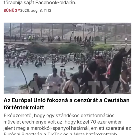
főrabbija saját Facebook-oldalán.
BŰNÜGY
2026. aug. 8. 11:12
Az Európai Unió fokozná a cenzúrát a Ceutában
történtek miatt
Elképzelhető, hogy egy szándékos dezinformációs
művelet eredménye volt az, hogy közel 70 ezer ember
jelent meg a marokkói-spanyol határnál, emiatt szeretné az
Európai Bizottság a TikTok és a Meta határozottabb