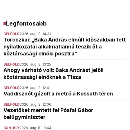
Legfontosabb
BELFÖLD
2026. aug. 8. 14:34
Toroczkai: „Baka András elmúlt időszakban tett
nyilatkozatai alkalmatlanná teszik őt a
köztársasági elnöki posztra”
BELFÖLD
2026. aug. 8. 13:25
Ahogy várható volt: Baka Andrást jelöli
köztársasági elnöknek a Tisza
BELFÖLD
2026. aug. 8. 12:41
Vaddisznót gázolt a metró a Kossuth téren
BELFÖLD
2026. aug. 8. 12:06
Vezetőket mentett fel Pósfai Gábor
belügyminiszter
BŰNÜGY
2026. aug. 8. 10:44