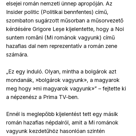
elsejei román nemzeti ünnep apropóján. Az
Insider politic (Politikai bennfentes) című,
szombaton sugárzott műsorban a műsorvezető
kérdésére Grigore Leșe kijelentette, hogy a Noi
suntem români (Mi románok vagyunk) című
hazafias dal nem reprezentatív a román zene
számára.
„Ez egy induló. Olyan, mintha a bolgárok azt
mondanák, »bolgárok vagyunk», a magyarok
meg hogy »mi magyarok vagyunk»” – fejtette ki
a népzenész a Prima TV-ben.
Ennél is meglepőbb kijelentést tett egy másik
román hazafias népdalról, amit a Mi románok
vagyunk kezdetűhöz hasonlóan szintén