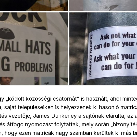
egy „kódolt közösségi csatornát” is használt, ahol mint
a, saját településeiken is helyezzenek ki hasonló matri
rítás vezetője, James Dunkerley a sajtónak elárulta, az 
és átfogó nyomozást folytattak, mely során „bizonyíték
, hogy ezen matricák nagy számban kerültek ki más br