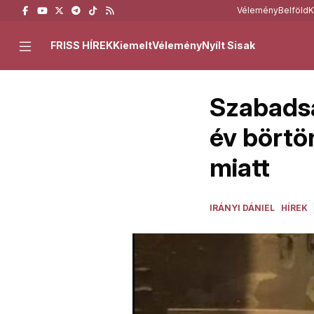
Vélemény
Belföld
K
FRISS HÍREK
Kiemelt
Vélemény
Nyílt Sisak
Szabadsá
év börtö
miatt
IRÁNYI DÁNIEL
HÍREK