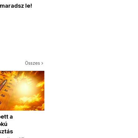
 maradsz le!
Összes
ett a
okú
sztás