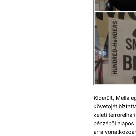
Kiderült, Melia 
követőjét bíztatt
keleti terrorelhá
pénzéből alapos 
arra vonatkozóan