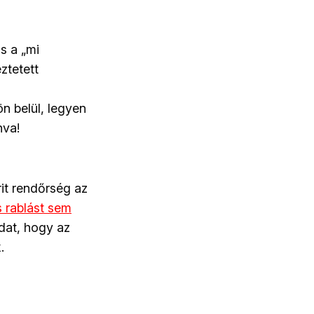
s a „mi
ztetett
n belül, legyen
nva!
it rendőrség az
 rablást sem
udat, hogy az
.