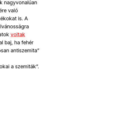
ok nagyvonalúan
ére való
tékokat is. A
yilvánosságra
ratok
voltak
l baj, ha fehér
osan antiszemita”
okai a szemiták”.