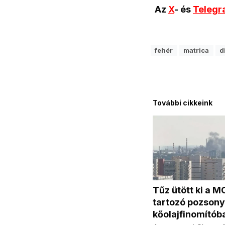
Az
X
- és
Teleg
fehér
matrica
d
További cikkeink
Tűz ütött ki a 
tartozó pozsony
kőolajfinomítób