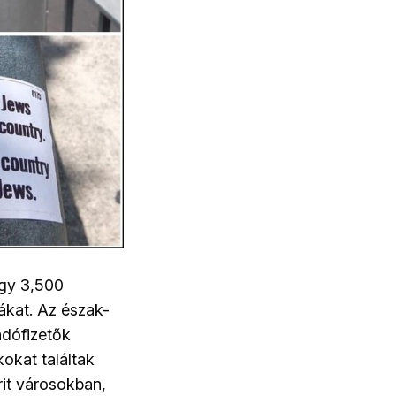
egy 3,500
cákat. Az észak-
adófizetők
okat találtak
it városokban,