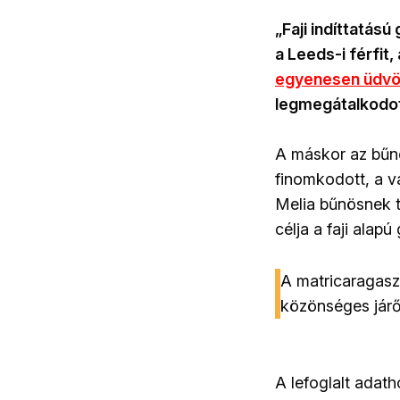
„Faji indíttatású
a Leeds-i férfit
egyenesen üdvö
legmegátalkodot
A máskor az bűnö
finomkodott, a v
Melia bűnösnek t
célja a faji alapú
A matricaragasz
közönséges járőr
A lefoglalt adat