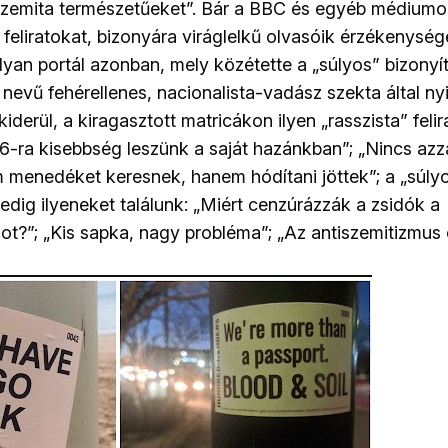
tiszemita természetűeket”. Bár a BBC és egyéb médium
 feliratokat, bizonyára viráglelkű olvasóik érzékenység
 olyan portál azonban, mely közétette a „súlyos” bizonyí
nevű fehérellenes, nacionalista-vadász szekta által n
iderül, a kiragasztott matricákon ilyen „rasszista” feli
66-ra kisebbség leszünk a saját hazánkban”; „Nincs azza
 menedéket keresnek, hanem hódítani jöttek”; a „súly
pedig ilyeneket találunk: „Miért cenzúrázzák a zsidók a
t?”; „Kis sapka, nagy probléma”; „Az antiszemitizmus 