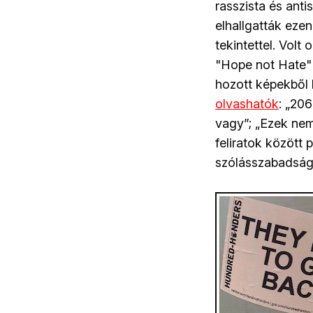
rasszista és an
elhallgatták ezen
tekintettel. Volt
"Hope not Hate" 
hozott képekből k
olvashatók
: „20
vagy”; „Ezek nem
feliratok között 
szólásszabadságo