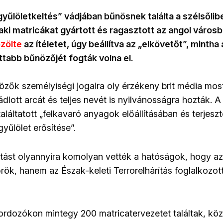
 gyűlöletkeltés” vádjában bűnösnek találta a szélsőlib
, aki matricákat gyártott és ragasztott az angol város
zölte
az ítéletet, úgy beállítva az „elkövetőt”, mintha
tabb bűnözőjét fogták volna el.
zők személyiségi jogaira oly érzékeny brit média mo
ádlott arcát és teljes nevét is nyilvánosságra hozták.
aláltatott „felkavaró anyagok előállításában és terjes
 gyűlölet erősítése”.
tást olyannyira komolyan vették a hatóságok, hogy a
ök, hanem az Észak-keleti Terrorelhárítás foglalkozott
hordozókon mintegy 200 matricatervezetet találtak, kö