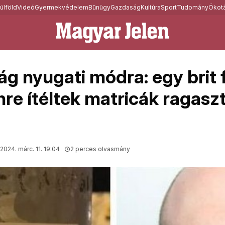
ülföld
Videó
Gyermekvédelem
Bűnügy
Gazdaság
Kultúra
Sport
Tudomány
Ökotá
g nyugati módra: egy brit f
nre ítéltek matricák ragasz
2024. márc. 11. 19:04
2 perces olvasmány