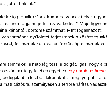
 is jutott belőlük.”
löletkeltő próbálkozások kudarcra vannak ítélve, ugyani
, és nem fogja engedni a zavarkeltést”. Majd figyelme
tér a kánontól, börtönre számíthat. Mint fogalmazott:
ilyen formában gyűlöletet terjesztenek a közösségünkö
zásról, fel lesznek kutatva, és felelősségre lesznek vo
ra semmi ok, a hatóság teszi a dolgát. Igaz, hogy a br
z ország mintegy felében egyetlen
egy darab betöréses
i
, de legalább a kirabolt lakosokat is megnyugtatja a t
 a matricázókra, személyesen a terrorelhárítás vadászik