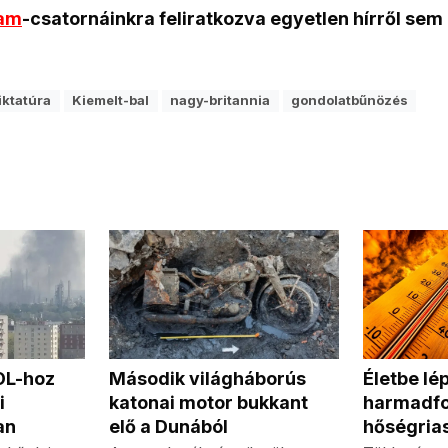
ram
-csatornáinkra feliratkozva egyetlen hírről sem
iktatúra
Kiemelt-bal
nagy-britannia
gondolatbűnözés
MOL-hoz
Második világháborús
Életbe lép
i
katonai motor bukkant
harmadf
an
elő a Dunából
hőségria