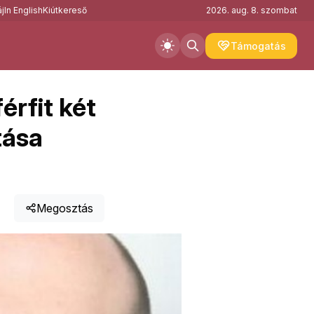
j
In English
Kiútkereső
2026. aug. 8. szombat
Támogatás
érfit két
tása
Megosztás