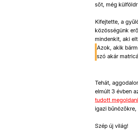
sőt, még külföldre
Kifejtette, a gyű
közösségünk erős
mindenkit, aki el
Azok, akik bárm
szó akár matricá
Tehát, aggodalom
elmúlt 3 évben a
tudott megoldan
igazi bűnözőkre,
Szép új világ!