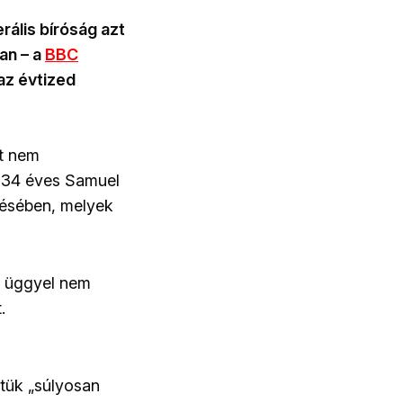
erális bíróság azt
ban – a
BBC
 az évtized
st nem
 A 34 éves Samuel
ztésében, melyek
z üggyel nem
.
ztük „súlyosan