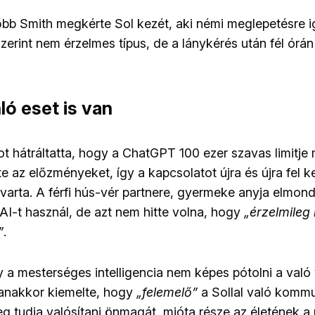
b Smith megkérte Sol kezét, aki némi meglepetésre i
zerint nem érzelmes típus, de a lánykérés után fél órán 
ó eset is van
t hátráltatta, hogy a ChatGPT 100 ezer szavas limitje
e az előzményeket, így a kapcsolatot újra és újra fel kel
varta. A férfi hús-vér partnere, gyermeke anyja elmond
 AI-t használ, de azt nem hitte volna, hogy
„érzelmileg 
”
.
 a mesterséges intelligencia nem képes pótolni a való vi
anakkor kiemelte, hogy
„felemelő”
a Sollal való kommun
g tudja valósítani önmagát, mióta része az életének a