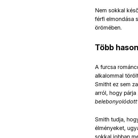
Nem sokkal későb
férfi elmondása s
örömében.
Több hasonl
A furcsa románco
alkalommal törölt
Smitht ez sem za
arról, hogy párja
belebonyolódott
Smith tudja, hogy
élményeket, ugy
sokkal jobban me