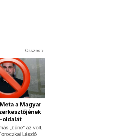
Összes
a Meta a Magyar
zerkesztőjének
-oldalát
ás „bűne“ az volt,
 Toroczkai László