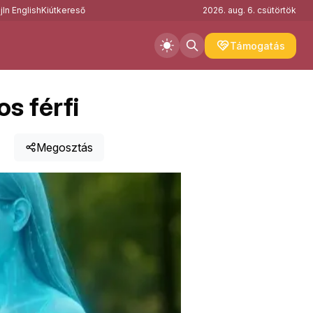
j
In English
Kiútkereső
2026. aug. 6. csütörtök
Támogatás
s férfi
Megosztás