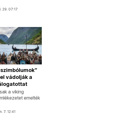
l. 29. 07:17
 szimbólumok”
el vádolják a
logatottat
sak a viking
emlékezetet emelték
n. 7. 12:41