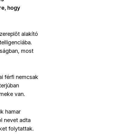
re, hogy
zereplőt alakító
elligenciába.
óságban, most
i férfi nemcsak
terjúban
ermeke van.
óik hamar
ol nevet adta
et folytattak.