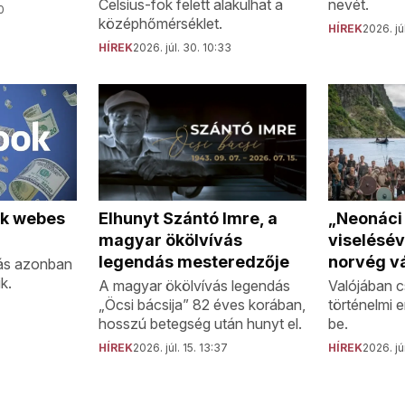
nevét.
Celsius-fok felett alakulhat a
0
középhőmérséklet.
HÍREK
2026. jú
HÍREK
2026. júl. 30. 10:33
„Neonáci
Elhunyt Szántó Imre, a
ok webes
viselésév
magyar ökölvívás
norvég vá
legendás mesteredzője
ás azonban
k.
Valójában c
A magyar ökölvívás legendás
történelmi 
„Öcsi bácsija” 82 éves korában,
be.
hosszú betegség után hunyt el.
HÍREK
2026. jú
HÍREK
2026. júl. 15. 13:37