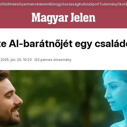
ülföld
Videó
Gyermekvédelem
Bűnügy
Gazdaság
Kultúra
Sport
Tudomány
Ökotá
e AI-barátnőjét egy családo
2025. jún. 20. 10:23
2 perces olvasmány