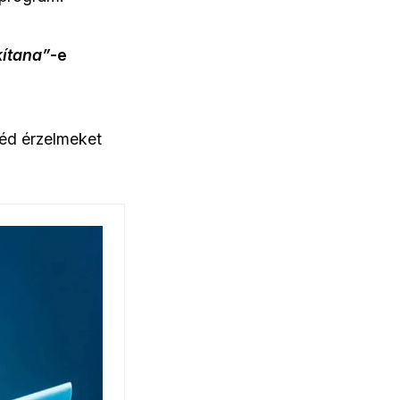
ítana”
-e
géd érzelmeket