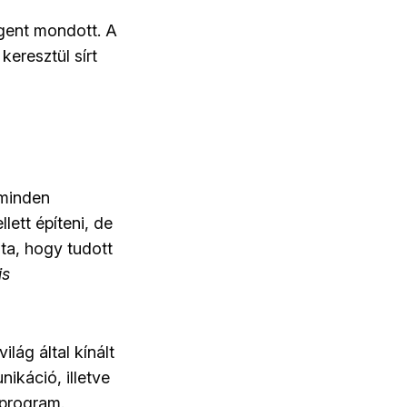
gent mondott. A
keresztül sírt
 minden
lett építeni, de
ta, hogy tudott
is
lág által kínált
ikáció, illetve
 program.