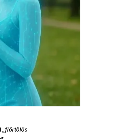
d
„flörtölős
es