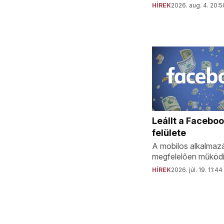
HÍREK
2026. aug. 4. 20:5
Leállt a Facebo
felülete
A mobilos alkalmaz
megfelelően működi
HÍREK
2026. júl. 19. 11:44