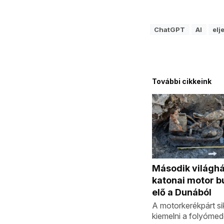
ChatGPT
AI
elj
További cikkeink
Második világh
katonai motor b
elő a Dunából
A motorkerékpárt sik
kiemelni a folyómed