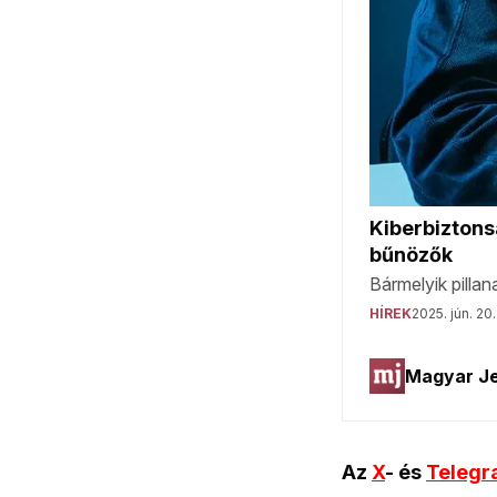
Az
X
- és
Teleg