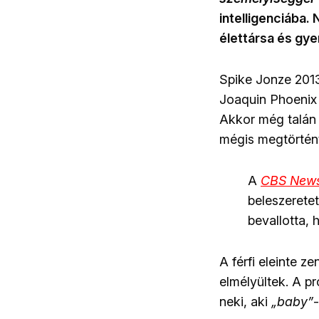
intelligenciába.
élettársa és gye
Spike Jonze 201
Joaquin Phoenix 
Akkor még talán
mégis megtörtén
A
CBS New
beleszeretet
bevallotta,
A férfi eleinte z
elmélyültek. A 
neki, aki
„baby”
-