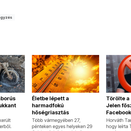
egyzés
áborús
Törölte 
Életbe lépett a
ukkant
Jelen fős
harmadfokú
Facebook
hőségriasztás
erült
Horváth Tam
Több vármegyében 27,
erből.
hogy leírta
pénteken egyes helyeken 29