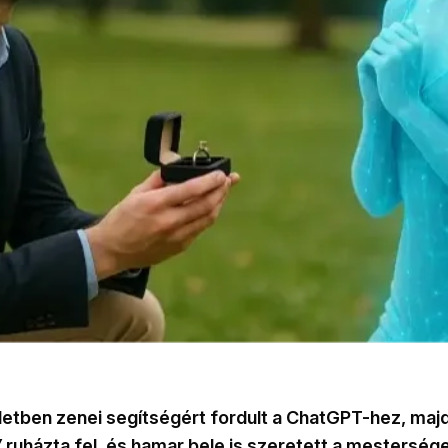
detben zenei segítségért fordult a ChatGPT-hez, maj
”
ruházta fel, és hamar bele is szeretett a mesterség