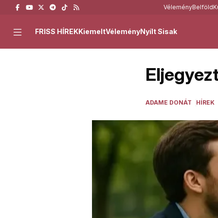
Vélemény
Belföld
K
FRISS HÍREK
Kiemelt
Vélemény
Nyílt Sisak
Eljegyezt
ADAME DONÁT
HÍREK