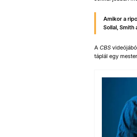
Amikor a rip
Sollal, Smith 
A
CBS
videójából
táplál egy mester