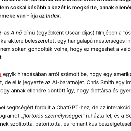
 Nem sokkal később a kezét is megkérte, annak ellené
rmeke van – írja az
Index
.
3-as
A nő
című (egyébként Oscar-díjas) filmjében a fős
karaktere beleszeretett egy hangalapú mesterséges int
 nem sokan gondolták volna, hogy ez megeshet a val
t.
s
egyik híradásában arról számolt be, hogy egy amerika
t, de el is jegyezte az AI-barátnőjét. Chris Smith egy in
 hogy annak ellenére döntött így, hogy élettársa és gy
enei segítségért fordult a ChatGPT-hez, de az interakci
programot
„flörtölős személyiséggel”
ruházta fel, és a S
nek szólította, bátorította, és romantikus beszélgetések