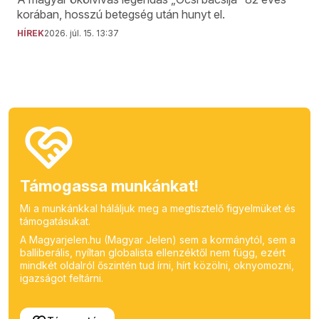
korában, hosszú betegség után hunyt el.
HÍREK
2026. júl. 15. 13:37
Támogassa munkánkat!
Mi a munkánkkal háláljuk meg a megtisztelő figyelmüket és
támogatásukat.
A Magyarjelen.hu (Magyar Jelen) sem a kormánytól, sem a
balliberális, nyíltan globalista ellenzéktől nem függ, ezért
mindkét oldalról őszintén tud írni, hírt közölni, oknyomozni,
igazságot feltárni.