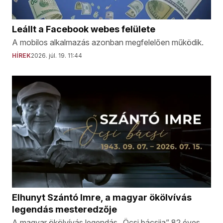
Leállt a Facebook webes felülete
A mobilos alkalmazás azonban megfelelően működik.
HÍREK
2026. júl. 19. 11:44
Elhunyt Szántó Imre, a magyar ökölvívás
legendás mesteredzője
A magyar ökölvívás legendás „Öcsi bácsija” 82 éves