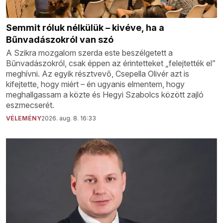
Semmit róluk nélkülük – kivéve, ha a
Bűnvadászokról van szó
A Szikra mozgalom szerda este beszélgetett a
Bűnvadászokról, csak éppen az érintetteket „felejtették el”
meghívni. Az egyik résztvevő, Csepella Olivér azt is
kifejtette, hogy miért – én ugyanis elmentem, hogy
meghallgassam a közte és Hegyi Szabolcs között zajló
eszmecserét.
VÉLEMÉNY
2026. aug. 8. 16:33