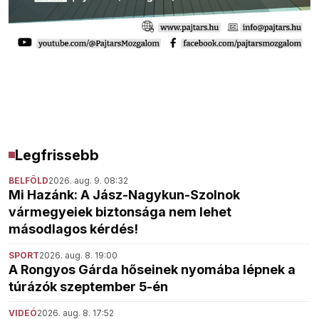
Legfrissebb
BELFÖLD
2026. aug. 9. 08:32
Mi Hazánk: A Jász-Nagykun-Szolnok
vármegyeiek biztonsága nem lehet
másodlagos kérdés!
SPORT
2026. aug. 8. 19:00
A Rongyos Gárda hőseinek nyomába lépnek a
túrázók szeptember 5-én
VIDEÓ
2026. aug. 8. 17:52