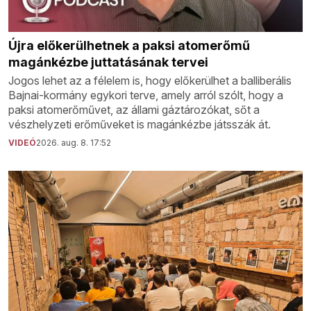
Újra előkerülhetnek a paksi atomerőmű
magánkézbe juttatásának tervei
Jogos lehet az a félelem is, hogy előkerülhet a balliberális
Bajnai-kormány egykori terve, amely arról szólt, hogy a
paksi atomerőművet, az állami gáztározókat, sőt a
vészhelyzeti erőműveket is magánkézbe játsszák át.
VIDEÓ
2026. aug. 8. 17:52