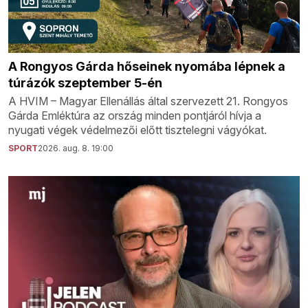
A Rongyos Gárda hőseinek nyomába lépnek a
túrázók szeptember 5-én
A HVIM – Magyar Ellenállás által szervezett 21. Rongyos
Gárda Emléktúra az ország minden pontjáról hívja a
nyugati végek védelmezői előtt tisztelegni vágyókat.
SPORT
2026. aug. 8. 19:00