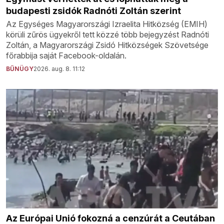
budapesti zsidók Radnóti Zoltán szerint
Az Egységes Magyarországi Izraelita Hitközség (EMIH)
körüli zűrös ügyekről tett közzé több bejegyzést Radnóti
Zoltán, a Magyarországi Zsidó Hitközségek Szövetsége
főrabbija saját Facebook-oldalán.
BŰNÜGY
2026. aug. 8. 11:12
Az Európai Unió fokozná a cenzúrát a Ceutában