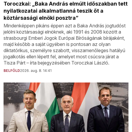
Toroczkai: „Baka András elmúlt időszakban tett
nyilatkozatai alkalmatlanná teszik őt a
köztársasági elnöki posztra”
Mindenképpen pikáns éppen azt a Baka András jogtudóst
jelölni köztársasági elnöknek, aki 1991 és 2008 között a
strasbourgi Emberi Jogok Európai Bíróságának bírájaként,
majd később a saját ügyében is pontosan az olyan
diktatórikus, személyre szabott, visszamenőleges hatályú
jogalkotás ellen lépett fel, amelyet most csúcsra járat a
Tisza Párt – írta bejegyzésében Toroczkai László.
BELFÖLD
2026. aug. 8. 14:41