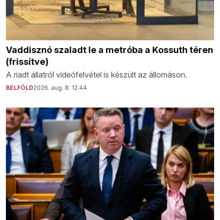
Vaddisznó szaladt le a metróba a Kossuth téren
(frissítve)
A riadt állatról videófelvétel is készült az állomáson.
BELFÖLD
2026. aug. 8. 12:44