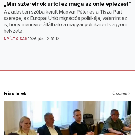
„Miniszterelnök úrtól ez maga az önleleplezés!”
Az adásban szóba került Magyar Péter és a Tisza Párt
szerepe, az Európai Unió migrációs politikája, valamint az
is, hogy mennyire átlátható a magyar politikai elit vagyoni
helyzete.
NYÍLT SISAK
2026. jún. 12. 18:12
Friss hírek
Összes