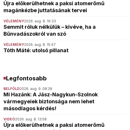
Újra előkerülhetnek a paksi atomerőmű
magánkézbe juttatásának tervei
VÉLEMÉNY
2026. aug. 8. 16:33
Semmit róluk nélkülük – kivéve, ha a
Bűnvadászokról van szó
VÉLEMÉNY
2026. aug. 8. 15:47
Tóth Máté: utolsó pillanat
Legfontosabb
BELFÖLD
2026. aug. 9. 08:28
Mi Hazánk: A Jász-Nagykun-Szolnok
vármegyeiek biztonsága nem lehet
másodlagos kérdés!
VIDEÓ
2026. aug. 8. 13:58
Újra előkerülhetnek a paksi atomerőmű