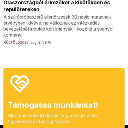
Olaszországból érkezőket a kikötőkben és
repülőtereken
A szúrópróbaszerű ellenőrzések 30 napig maradnak
érvényben, kivéve, ha változnak az intézkedés
bevezetését indokló körülmények - közölte a spanyol
kormány.
KÜLFÖLD
2026. aug. 8. 08:10
Támogassa munkánkat!
Mi a munkánkkal háláljuk meg a megtisztelő
figyelmüket és támogatásukat.