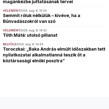
magánkézbe juttatásának tervei
VÉLEMÉNY
2026. aug. 8. 10:24
Semmit róluk nélkülük – kivéve, ha a
Bűnvadászokról van szó
VÉLEMÉNY
2026. aug. 8. 14:42
Tóth Máté: utolsó pillanat
BELFÖLD
2026. aug. 8. 14:34
Toroczkai: „Baka András elmúlt időszakban tett
nyilatkozatai alkalmatlanná teszik őt a
köztársasági elnöki posztra”