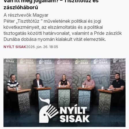
Van itt még jogállam? – Tisztítótűz és
zászlóháború
A résztvevők Magyar
Péter „Tisztítótűz ” műveletének politikai és jogi
következményeit, az elszámoltatás és a politikai
tisztogatás közötti határvonalat, valamint a Pride zászlók
Dunába dobása nyomán kialakult vitát elemezték.
NYÍLT SISAK
2026. jún. 26. 18:05