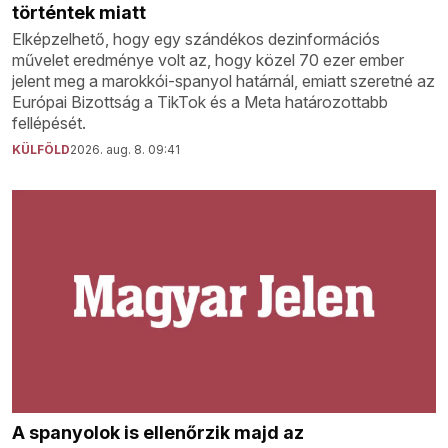
történtek miatt
Elképzelhető, hogy egy szándékos dezinformációs
művelet eredménye volt az, hogy közel 70 ezer ember
jelent meg a marokkói-spanyol határnál, emiatt szeretné az
Európai Bizottság a TikTok és a Meta határozottabb
fellépését.
KÜLFÖLD
2026. aug. 8. 09:41
A spanyolok is ellenőrzik majd az