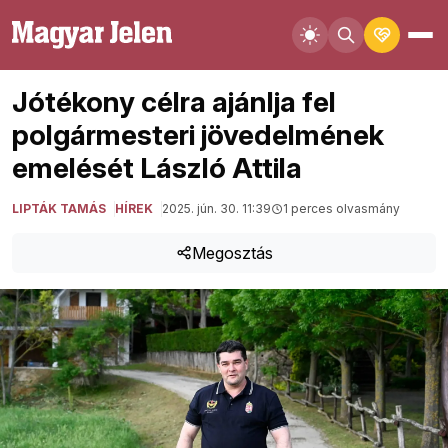
Jótékony célra ajánlja fel
polgármesteri jövedelmének
emelését László Attila
LIPTÁK TAMÁS
HÍREK
2025. jún. 30. 11:39
1 perces olvasmány
Megosztás