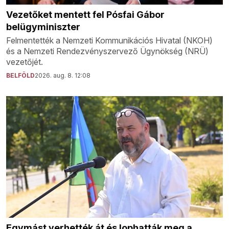
Vezetőket mentett fel Pósfai Gábor
belügyminiszter
Felmentették a Nemzeti Kommunikációs Hivatal (NKOH)
és a Nemzeti Rendezvényszervező Ügynökség (NRÜ)
vezetőjét.
BELFÖLD
2026. aug. 8. 12:08
Egymást verhették át és lophatták meg a