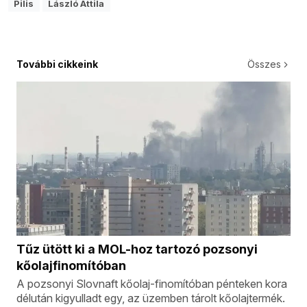
Pilis
László Attila
További cikkeink
Összes
Tűz ütött ki a MOL-hoz tartozó pozsonyi
kőolajfinomítóban
A pozsonyi Slovnaft kőolaj-finomítóban pénteken kora
délután kigyulladt egy, az üzemben tárolt kőolajtermék.