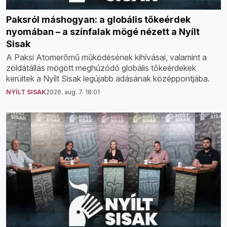
Paksról máshogyan: a globális tőkeérdek
nyomában – a színfalak mögé nézett a Nyílt
Sisak
A Paksi Atomerőmű működésének kihívásai, valamint a
zöldátállás mögött meghúzódó globális tőkeérdekek
kerültek a Nyílt Sisak legújabb adásának középpontjába.
NYÍLT SISAK
2026. aug. 7. 18:01