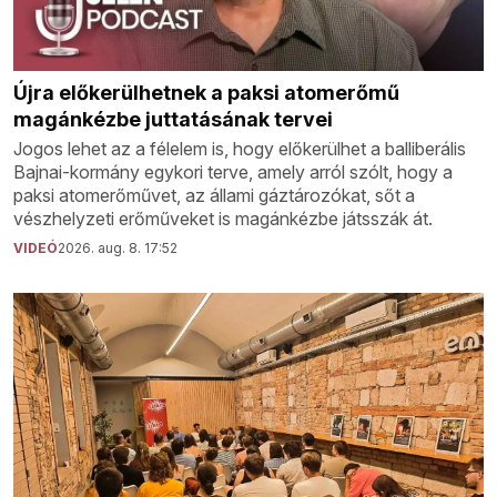
Újra előkerülhetnek a paksi atomerőmű
magánkézbe juttatásának tervei
Jogos lehet az a félelem is, hogy előkerülhet a balliberális
Bajnai-kormány egykori terve, amely arról szólt, hogy a
paksi atomerőművet, az állami gáztározókat, sőt a
vészhelyzeti erőműveket is magánkézbe játsszák át.
VIDEÓ
2026. aug. 8. 17:52