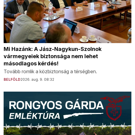
Mi Hazánk: A Jász-Nagykun-Szolnok
vármegyeiek biztonsága nem lehet
másodlagos kérdés!
Tovább romlik a közbiztonság a térségben.
BELFÖLD
2026. aug. 9. 08:32