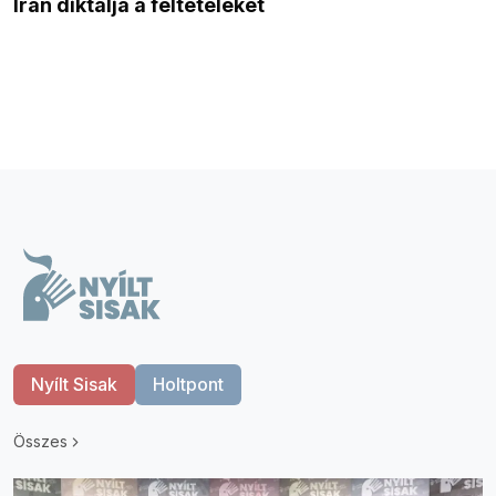
Irán diktálja a feltételeket
Nyílt Sisak
Holtpont
Összes