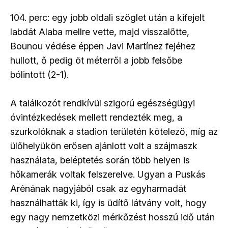
104. perc: egy jobb oldali szöglet után a kifejelt
labdát Alaba mellre vette, majd visszalőtte,
Bounou védése éppen Javi Martínez fejéhez
hullott, ő pedig öt méterről a jobb felsőbe
bólintott (2-1).
A találkozót rendkívül szigorú egészségügyi
óvintézkedések mellett rendezték meg, a
szurkolóknak a stadion területén kötelező, míg az
ülőhelyükön erősen ajánlott volt a szájmaszk
használata, beléptetés során több helyen is
hőkamerák voltak felszerelve. Ugyan a Puskás
Arénának nagyjából csak az egyharmadát
használhatták ki, így is üdítő látvány volt, hogy
egy nagy nemzetközi mérkőzést hosszú idő után