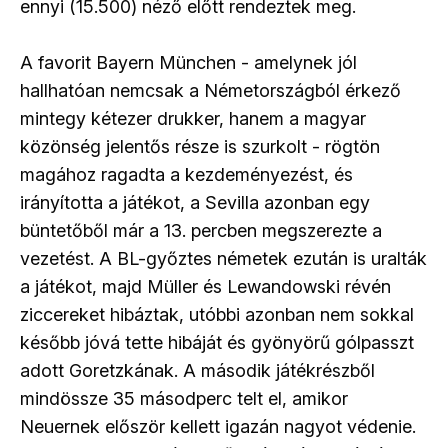
ennyi (15.500) néző előtt rendeztek meg.
A favorit Bayern München - amelynek jól
hallhatóan nemcsak a Németországból érkező
mintegy kétezer drukker, hanem a magyar
közönség jelentős része is szurkolt - rögtön
magához ragadta a kezdeményezést, és
irányította a játékot, a Sevilla azonban egy
büntetőből már a 13. percben megszerezte a
vezetést. A BL-győztes németek ezután is uralták
a játékot, majd Müller és Lewandowski révén
ziccereket hibáztak, utóbbi azonban nem sokkal
később jóvá tette hibáját és gyönyörű gólpasszt
adott Goretzkának. A második játékrészből
mindössze 35 másodperc telt el, amikor
Neuernek először kellett igazán nagyot védenie.