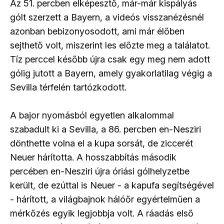
Az 51. percben elképesztő, már-már kispályás
gólt szerzett a Bayern, a videós visszanézésnél
azonban bebizonyosodott, ami már élőben
sejthető volt, miszerint les előzte meg a találatot.
Tíz perccel később újra csak egy meg nem adott
gólig jutott a Bayern, amely gyakorlatilag végig a
Sevilla térfelén tartózkodott.
A bajor nyomásból egyetlen alkalommal
szabadult ki a Sevilla, a 86. percben en-Nesziri
dönthette volna el a kupa sorsát, de ziccerét
Neuer hárította. A hosszabbítás második
percében en-Nesziri újra óriási gólhelyzetbe
került, de ezúttal is Neuer - a kapufa segítségével
- hárított, a világbajnok hálóőr egyértelműen a
mérkőzés egyik legjobbja volt. A ráadás első