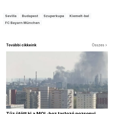
Sevilla
Budapest
Szuperkupa
Kiemelt-bal
FC Bayarn München
További cikkeink
Összes
Tűz ütött ki a MOL-hoz tartozó pozsonyi