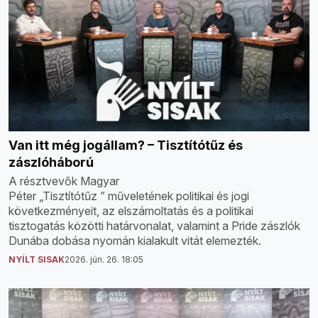
Van itt még jogállam? – Tisztítótűz és
zászlóháború
A résztvevők Magyar
Péter „Tisztítótűz ” műveletének politikai és jogi
következményeit, az elszámoltatás és a politikai
tisztogatás közötti határvonalat, valamint a Pride zászlók
Dunába dobása nyomán kialakult vitát elemezték.
NYÍLT SISAK
2026. jún. 26. 18:05