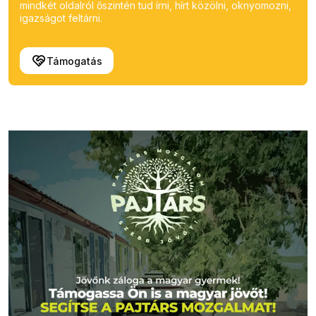
mindkét oldalról őszintén tud írni, hírt közölni, oknyomozni,
igazságot feltárni.
Támogatás