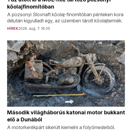
kőolajfinomítóban
A pozsonyi Slovnaft kőolaj-finomítóban pénteken kora
délután kigyulladt egy, az üzemben tárolt kőolajtermék.
HÍREK
2026. aug. 7. 16:20
Második világháborús katonai motor bukkant
elő a Dunából
A motorkerékpárt sikerült kiemelni a folyómederből.