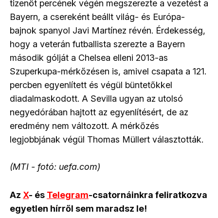
tizenöt percének végén megszerezte a vezetést a
Bayern, a csereként beállt világ- és Európa-
bajnok spanyol Javi Martínez révén. Érdekesség,
hogy a veterán futballista szerezte a Bayern
második gólját a Chelsea elleni 2013-as
Szuperkupa-mérkőzésen is, amivel csapata a 121.
percben egyenlített és végül büntetőkkel
diadalmaskodott. A Sevilla ugyan az utolsó
negyedórában hajtott az egyenlítésért, de az
eredmény nem változott. A mérkőzés
legjobbjának végül Thomas Müllert választották.
(MTI - fotó: uefa.com)
Az
X
- és
Telegram
-csatornáinkra feliratkozva
egyetlen hírről sem maradsz le!