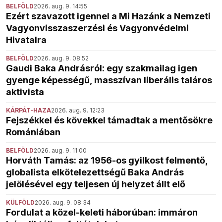
BELFÖLD
2026. aug. 9. 14:55
Ezért szavazott igennel a Mi Hazánk a Nemzeti
Vagyonvisszaszerzési és Vagyonvédelmi
Hivatalra
BELFÖLD
2026. aug. 9. 08:52
Gaudi Baka Andrásról: egy szakmailag igen
gyenge képességű, masszívan liberális taláros
aktivista
KÁRPÁT-HAZA
2026. aug. 9. 12:23
Fejszékkel és kövekkel támadtak a mentősökre
Romániában
BELFÖLD
2026. aug. 9. 11:00
Horváth Tamás: az 1956-os gyilkost felmentő,
globalista elkötelezettségű Baka András
jelölésével egy teljesen új helyzet állt elő
KÜLFÖLD
2026. aug. 9. 08:34
Fordulat a közel-keleti háborúban: immáron