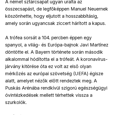
A német sztárcsapat ugyan uralta az
összecsapást, de legfőképpen Manuel Neuernek
köszönhette, hogy eljutott a hosszabbításig,
amely során ugyancsak ziccert hárított a kapus.
A trófea sorsát a 104. percben éppen egy
spanyol, a világ- és Európa-bajnok Javi Martínez
döntötte el. A Bayern története során második
alkalommal hódította el a trófeát. A koronavírus-
járvány kitörése óta ez volt az első olyan
mérkőzés az európai szövetség (UEFA) égisze
alatt, amelyet nézők előtt rendeztek meg. A
Puskás Arénába rendkívül szigorú egészségügyi
óvintézkedések mellett térhettek vissza a
szurkolók.