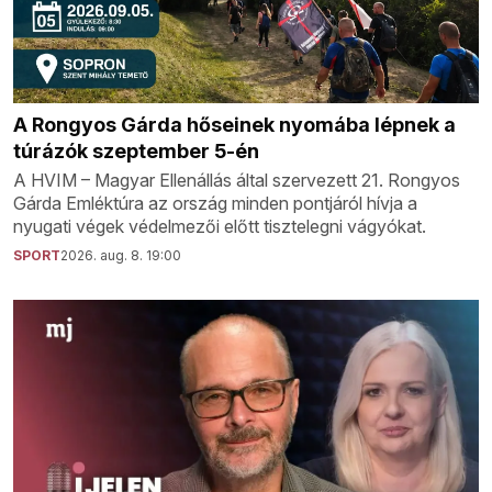
A Rongyos Gárda hőseinek nyomába lépnek a
túrázók szeptember 5-én
A HVIM – Magyar Ellenállás által szervezett 21. Rongyos
Gárda Emléktúra az ország minden pontjáról hívja a
nyugati végek védelmezői előtt tisztelegni vágyókat.
SPORT
2026. aug. 8. 19:00