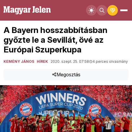
A Bayern hosszabbításban
győzte le a Sevillát, övé az
Európai Szuperkupa
KEMÉNY JÁNOS
HÍREK
2020. szept. 25. 07:58
4 perces olvasmány
Megosztás