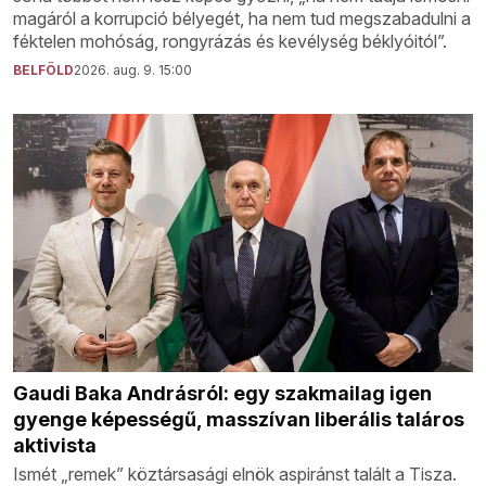
magáról a korrupció bélyegét, ha nem tud megszabadulni a
féktelen mohóság, rongyrázás és kevélység béklyóitól”.
BELFÖLD
2026. aug. 9. 15:00
Gaudi Baka Andrásról: egy szakmailag igen
gyenge képességű, masszívan liberális taláros
aktivista
Ismét „remek” köztársasági elnök aspiránst talált a Tisza.