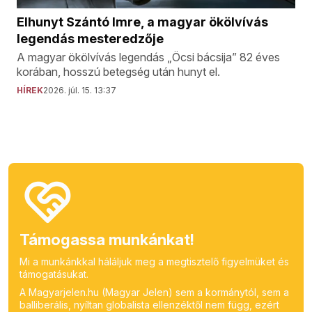
Elhunyt Szántó Imre, a magyar ökölvívás
legendás mesteredzője
A magyar ökölvívás legendás „Öcsi bácsija” 82 éves
korában, hosszú betegség után hunyt el.
HÍREK
2026. júl. 15. 13:37
Támogassa munkánkat!
Mi a munkánkkal háláljuk meg a megtisztelő figyelmüket és
támogatásukat.
A Magyarjelen.hu (Magyar Jelen) sem a kormánytól, sem a
balliberális, nyíltan globalista ellenzéktől nem függ, ezért