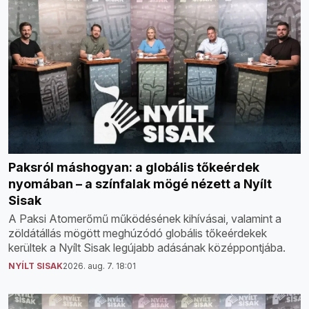
Paksról máshogyan: a globális tőkeérdek
nyomában – a színfalak mögé nézett a Nyílt
Sisak
A Paksi Atomerőmű működésének kihívásai, valamint a
zöldátállás mögött meghúzódó globális tőkeérdekek
kerültek a Nyílt Sisak legújabb adásának középpontjába.
NYÍLT SISAK
2026. aug. 7. 18:01