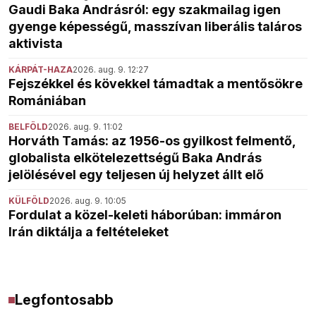
Gaudi Baka Andrásról: egy szakmailag igen
gyenge képességű, masszívan liberális taláros
aktivista
KÁRPÁT-HAZA
2026. aug. 9. 12:27
Fejszékkel és kövekkel támadtak a mentősökre
Romániában
BELFÖLD
2026. aug. 9. 11:02
Horváth Tamás: az 1956-os gyilkost felmentő,
globalista elkötelezettségű Baka András
jelölésével egy teljesen új helyzet állt elő
KÜLFÖLD
2026. aug. 9. 10:05
Fordulat a közel-keleti háborúban: immáron
Irán diktálja a feltételeket
Legfontosabb