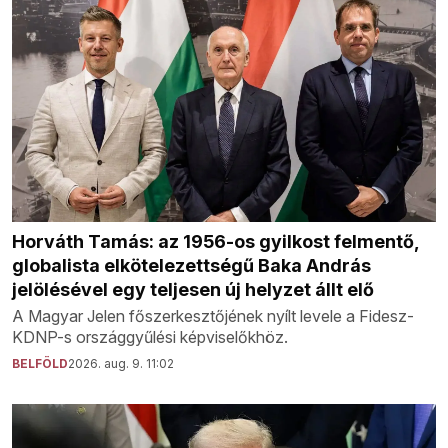
Horváth Tamás: az 1956-os gyilkost felmentő,
globalista elkötelezettségű Baka András
jelölésével egy teljesen új helyzet állt elő
A Magyar Jelen főszerkesztőjének nyílt levele a Fidesz-
KDNP-s országgyűlési képviselőkhöz.
BELFÖLD
2026. aug. 9. 11:02