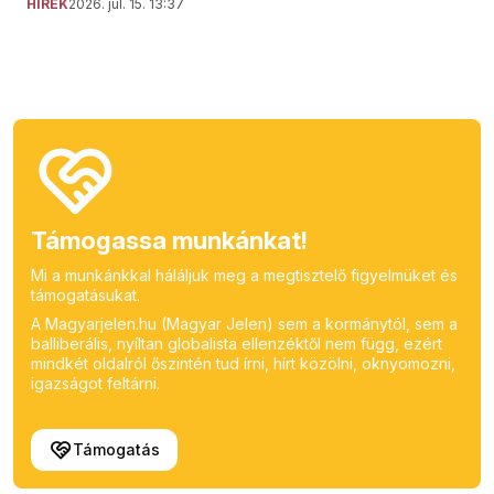
HÍREK
2026. júl. 15. 13:37
Támogassa munkánkat!
Mi a munkánkkal háláljuk meg a megtisztelő figyelmüket és
támogatásukat.
A Magyarjelen.hu (Magyar Jelen) sem a kormánytól, sem a
balliberális, nyíltan globalista ellenzéktől nem függ, ezért
mindkét oldalról őszintén tud írni, hírt közölni, oknyomozni,
igazságot feltárni.
Támogatás