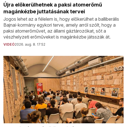
Újra előkerülhetnek a paksi atomerőmű
magánkézbe juttatásának tervei
Jogos lehet az a félelem is, hogy előkerülhet a balliberális
Bajnai-kormány egykori terve, amely arról szólt, hogy a
paksi atomerőművet, az állami gáztározókat, sőt a
vészhelyzeti erőműveket is magánkézbe játsszák át.
VIDEÓ
2026. aug. 8. 17:52