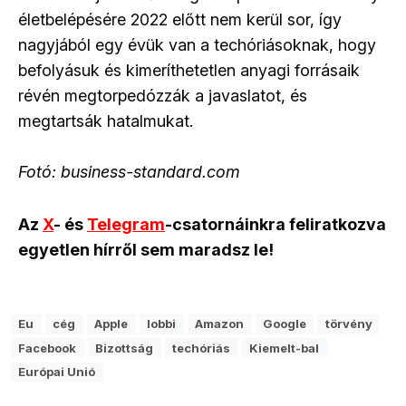
életbelépésére 2022 előtt nem kerül sor, így
nagyjából egy évük van a techóriásoknak, hogy
befolyásuk és kimeríthetetlen anyagi forrásaik
révén megtorpedózzák a javaslatot, és
megtartsák hatalmukat.
Fotó: business-standard.com
Az
X
- és
Telegram
-csatornáinkra feliratkozva
egyetlen hírről sem maradsz le!
Eu
cég
Apple
lobbi
Amazon
Google
törvény
Facebook
Bizottság
techóriás
Kiemelt-bal
Európai Unió