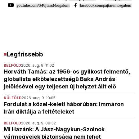
Legfrissebb
BELFÖLD
2026. aug. 9. 11:02
Horváth Tamás: az 1956-os gyilkost felmentő,
globalista elkötelezettségű Baka András
jelölésével egy teljesen új helyzet állt elő
KÜLFÖLD
2026. aug. 9. 10:05
Fordulat a közel-keleti háborúban: immáron
Irán diktálja a feltételeket
BELFÖLD
2026. aug. 9. 08:32
Mi Hazánk: A Jász-Nagykun-Szolnok
vármegyeiek biztonsága nem lehet