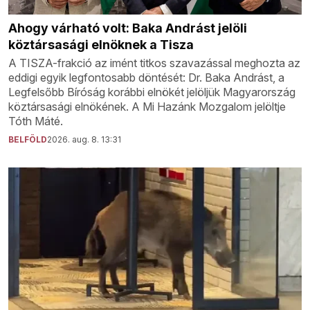
Ahogy várható volt: Baka Andrást jelöli
köztársasági elnöknek a Tisza
A TISZA-frakció az imént titkos szavazással meghozta az
eddigi egyik legfontosabb döntését: Dr. Baka Andrást, a
Legfelsőbb Bíróság korábbi elnökét jelöljük Magyarország
köztársasági elnökének. A Mi Hazánk Mozgalom jelöltje
Tóth Máté.
BELFÖLD
2026. aug. 8. 13:31