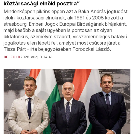
köztársasági elnöki posztra”
Mindenképpen pikáns éppen azt a Baka András jogtudóst
jelölni köztársasági elnöknek, aki 1991 és 2008 között a
strasbourgi Emberi Jogok Európai Bíróságának bírájaként,
majd később a saját ügyében is pontosan az olyan
diktatórikus, személyre szabott, visszamenőleges hatályú
jogalkotás ellen lépett fel, amelyet most csúcsra járat a
Tisza Párt – írta bejegyzésében Toroczkai László.
BELFÖLD
2026. aug. 8. 14:41