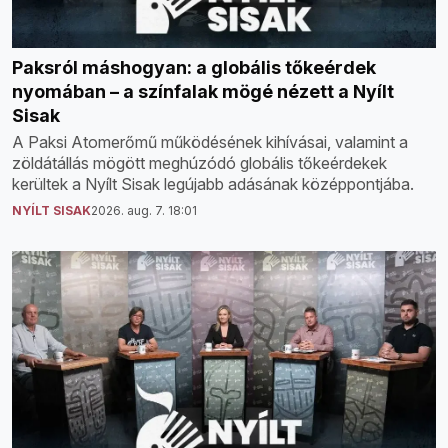
Paksról máshogyan: a globális tőkeérdek
nyomában – a színfalak mögé nézett a Nyílt
Sisak
A Paksi Atomerőmű működésének kihívásai, valamint a
zöldátállás mögött meghúzódó globális tőkeérdekek
kerültek a Nyílt Sisak legújabb adásának középpontjába.
NYÍLT SISAK
2026. aug. 7. 18:01