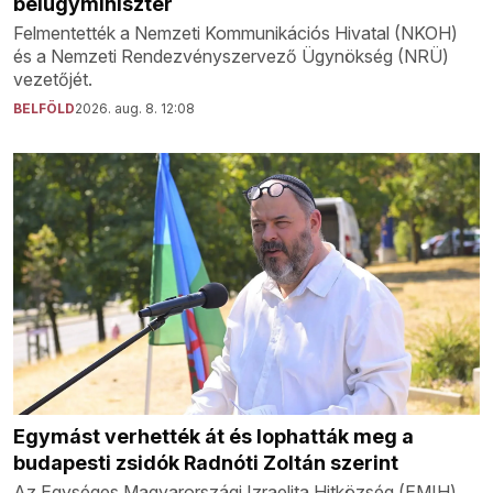
belügyminiszter
Felmentették a Nemzeti Kommunikációs Hivatal (NKOH)
és a Nemzeti Rendezvényszervező Ügynökség (NRÜ)
vezetőjét.
BELFÖLD
2026. aug. 8. 12:08
Egymást verhették át és lophatták meg a
budapesti zsidók Radnóti Zoltán szerint
Az Egységes Magyarországi Izraelita Hitközség (EMIH)