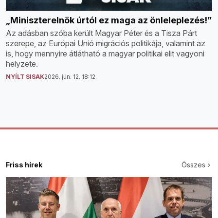
„Miniszterelnök úrtól ez maga az önleleplezés!”
Az adásban szóba került Magyar Péter és a Tisza Párt
szerepe, az Európai Unió migrációs politikája, valamint az
is, hogy mennyire átlátható a magyar politikai elit vagyoni
helyzete.
NYÍLT SISAK
2026. jún. 12. 18:12
Friss hírek
Összes