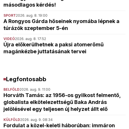
másodlagos kérdés!
SPORT
2026. aug. 8. 19:00
A Rongyos Gárda hőseinek nyomába lépnek a
túrázók szeptember 5-én
VIDEÓ
2026. aug. 8. 17:52
Újra előkerülhetnek a paksi atomerőmű
magánkézbe juttatásának tervei
Legfontosabb
BELFÖLD
2026. aug. 9. 11:00
Horváth Tamás: az 1956-os gyilkost felmentő,
globalista elkötelezettségű Baka András
jelölésével egy teljesen új helyzet állt elő
KÜLFÖLD
2026. aug. 9. 08:34
Fordulat a közel-keleti háborúban: immáron