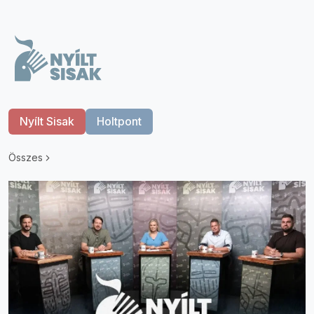
Nyílt Sisak
Holtpont
Összes