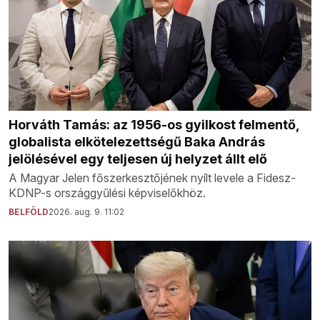
Horváth Tamás: az 1956-os gyilkost felmentő,
globalista elkötelezettségű Baka András
jelölésével egy teljesen új helyzet állt elő
A Magyar Jelen főszerkesztőjének nyílt levele a Fidesz-
KDNP-s országgyűlési képviselőkhöz.
BELFÖLD
2026. aug. 9. 11:02