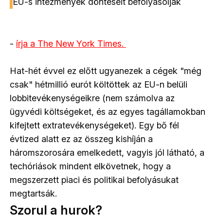
EU-s intézmények döntéseit befolyásolják
-
írja a The New York Times.
Hat-hét évvel ez előtt ugyanezek a cégek "még
csak" hétmillió eurót költöttek az EU-n belüli
lobbitevékenységeikre (nem számolva az
ügyvédi költségeket, és az egyes tagállamokban
kifejtett extratevékenységeket). Egy bő fél
évtized alatt ez az összeg kishíján a
háromszorosára emelkedett, vagyis jól látható, a
techóriások mindent elkövetnek, hogy a
megszerzett piaci és politikai befolyásukat
megtartsák.
Szorul a hurok?