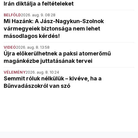
Irán diktálja a feltételeket
BELFÖLD
2026. aug. 9. 08:28
Mi Hazánk: A Jász-Nagykun-Szolnok
vármegyeiek biztonsága nem lehet
másodlagos kérdés!
VIDEÓ
2026. aug. 8. 13:58
Újra előkerülhetnek a paksi atomerőmű
magánkézbe juttatásának tervei
VÉLEMÉNY
2026. aug. 8. 10:24
Semmit róluk nélkülük – kivéve, ha a
Bűnvadászokról van szó