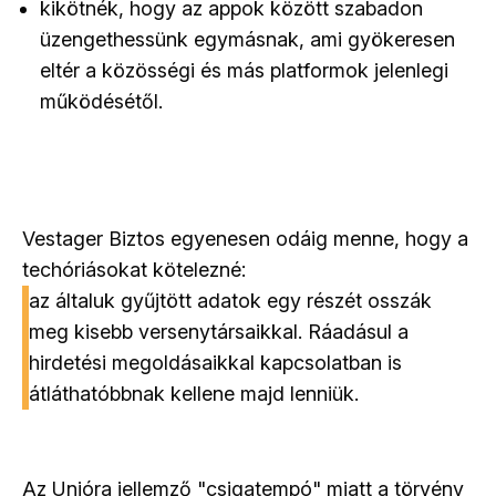
kikötnék, hogy az appok között szabadon
üzengethessünk egymásnak, ami gyökeresen
eltér a közösségi és más platformok jelenlegi
működésétől.
Vestager Biztos egyenesen odáig menne, hogy a
techóriásokat kötelezné:
az általuk gyűjtött adatok egy részét osszák
meg kisebb versenytársaikkal. Ráadásul a
hirdetési megoldásaikkal kapcsolatban is
átláthatóbbnak kellene majd lenniük.
Az Unióra jellemző "csigatempó" miatt a törvény