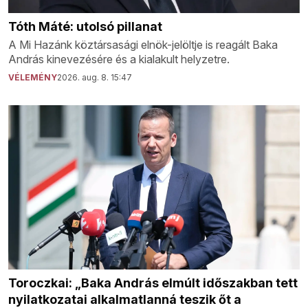
Tóth Máté: utolsó pillanat
A Mi Hazánk köztársasági elnök-jelöltje is reagált Baka
András kinevezésére és a kialakult helyzetre.
VÉLEMÉNY
2026. aug. 8. 15:47
Toroczkai: „Baka András elmúlt időszakban tett
nyilatkozatai alkalmatlanná teszik őt a