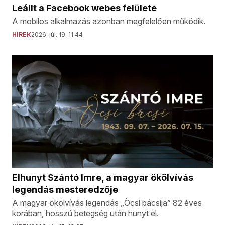
Leállt a Facebook webes felülete
A mobilos alkalmazás azonban megfelelően működik.
HÍREK
2026. júl. 19. 11:44
Elhunyt Szántó Imre, a magyar ökölvívás
legendás mesteredzője
A magyar ökölvívás legendás „Öcsi bácsija” 82 éves
korában, hosszú betegség után hunyt el.