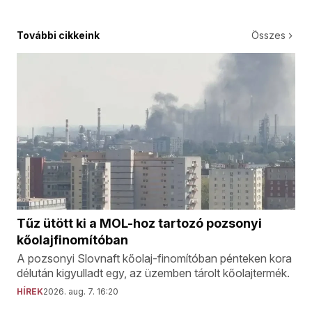
További cikkeink
Összes
Tűz ütött ki a MOL-hoz tartozó pozsonyi
kőolajfinomítóban
A pozsonyi Slovnaft kőolaj-finomítóban pénteken kora
délután kigyulladt egy, az üzemben tárolt kőolajtermék.
HÍREK
2026. aug. 7. 16:20