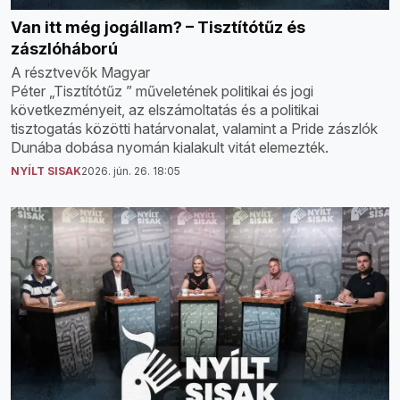
Van itt még jogállam? – Tisztítótűz és
zászlóháború
A résztvevők Magyar
Péter „Tisztítótűz ” műveletének politikai és jogi
következményeit, az elszámoltatás és a politikai
tisztogatás közötti határvonalat, valamint a Pride zászlók
Dunába dobása nyomán kialakult vitát elemezték.
NYÍLT SISAK
2026. jún. 26. 18:05