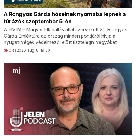
A Rongyos Gárda hőseinek nyomába lépnek a
túrázók szeptember 5-én
A HVIM – Magyar Ellenállás által szervezett 21. Rongyos
Gárda Emléktúra az ország minden pontjáról hívja a
nyugati végek védelmezői előtt tisztelegni vágyókat.
SPORT
2026. aug. 8. 19:00