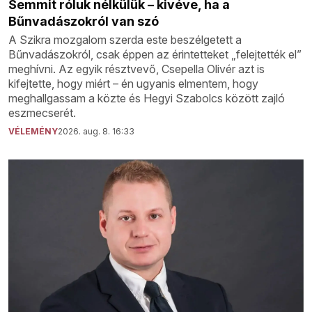
Semmit róluk nélkülük – kivéve, ha a
Bűnvadászokról van szó
A Szikra mozgalom szerda este beszélgetett a
Bűnvadászokról, csak éppen az érintetteket „felejtették el”
meghívni. Az egyik résztvevő, Csepella Olivér azt is
kifejtette, hogy miért – én ugyanis elmentem, hogy
meghallgassam a közte és Hegyi Szabolcs között zajló
eszmecserét.
VÉLEMÉNY
2026. aug. 8. 16:33