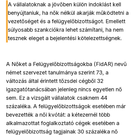
A vállalatoknak a jövőben külön indoklást kell
benyújtaniuk, ha nők nélkül akarják működtetni a
vezetőséget és a felügyelőbizottságot. Emellett
súlyosabb szankciókra lehet számítani, ha nem
tesznek eleget a bejelentési kötelezettségnek.
A Nőket a Felügyelőbizottságokba (FidAR) nevű
német szervezet tanulmánya szerint 73, a
változás által érintett tőzsdei cégből 32
igazgatótanácsában jelenleg nincs egyetlen nő
sem. Ez a vizsgált vállalatok csaknem 44
százaléka. A felügyelőbizottságok esetében már
bevezették a női kvótát: a kétezernél több
alkalmazottat foglalkoztató cégek esetében a
felügyelőbizottság tagjainak 30 százaléka nő