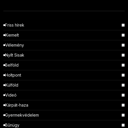
Friss hírek
Kiemelt
Vélemény
Nyílt Sisak
Belföld
Holtpont
Külföld
Videó
Kárpát-haza
Gyermekvédelem
Bűnügy