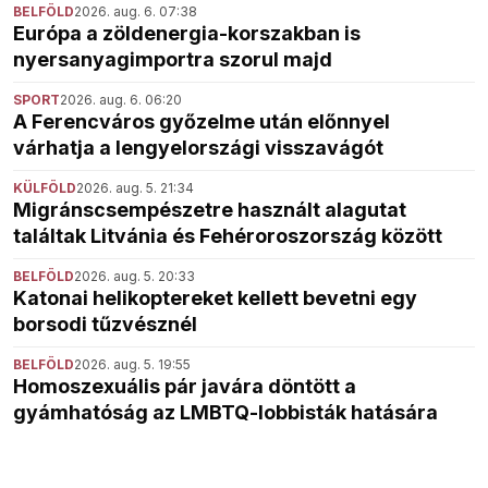
BELFÖLD
2026. aug. 6. 07:38
Európa a zöldenergia-korszakban is
nyersanyagimportra szorul majd
SPORT
2026. aug. 6. 06:20
A Ferencváros győzelme után előnnyel
várhatja a lengyelországi visszavágót
KÜLFÖLD
2026. aug. 5. 21:34
Migránscsempészetre használt alagutat
találtak Litvánia és Fehéroroszország között
BELFÖLD
2026. aug. 5. 20:33
Katonai helikoptereket kellett bevetni egy
borsodi tűzvésznél
BELFÖLD
2026. aug. 5. 19:55
Homoszexuális pár javára döntött a
gyámhatóság az LMBTQ-lobbisták hatására