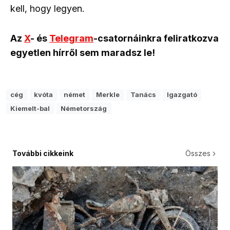
kell, hogy legyen.
Az
X
- és
Telegram
-csatornáinkra feliratkozva
egyetlen hírről sem maradsz le!
cég
kvóta
német
Merkle
Tanács
Igazgató
Kiemelt-bal
Németország
További cikkeink
Összes