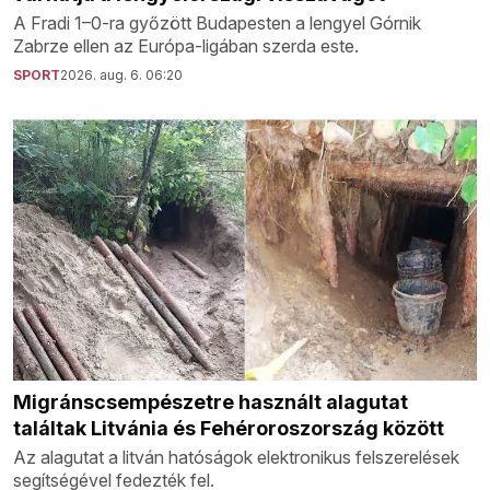
A Fradi 1–0-ra győzött Budapesten a lengyel Górnik
Zabrze ellen az Európa-ligában szerda este.
SPORT
2026. aug. 6. 06:20
Migránscsempészetre használt alagutat
találtak Litvánia és Fehéroroszország között
Az alagutat a litván hatóságok elektronikus felszerelések
segítségével fedezték fel.