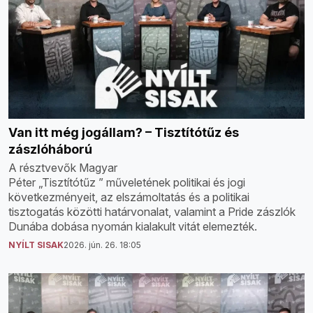
Van itt még jogállam? – Tisztítótűz és
zászlóháború
A résztvevők Magyar
Péter „Tisztítótűz ” műveletének politikai és jogi
következményeit, az elszámoltatás és a politikai
tisztogatás közötti határvonalat, valamint a Pride zászlók
Dunába dobása nyomán kialakult vitát elemezték.
NYÍLT SISAK
2026. jún. 26. 18:05