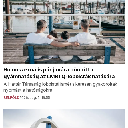
Homoszexuális pár javára döntött a
gyámhatóság az LMBTQ-lobbisták hatására
A Háttér Társaság lobbistái ismét sikeresen gyakoroltak
nyomást a hatóságokra.
BELFÖLD
2026. aug. 5. 19:55