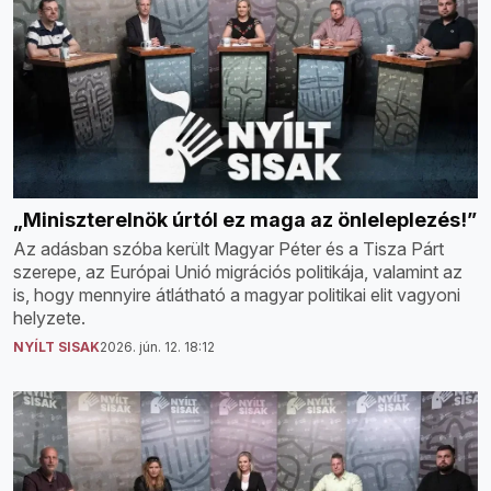
„Miniszterelnök úrtól ez maga az önleleplezés!”
Az adásban szóba került Magyar Péter és a Tisza Párt
szerepe, az Európai Unió migrációs politikája, valamint az
is, hogy mennyire átlátható a magyar politikai elit vagyoni
helyzete.
NYÍLT SISAK
2026. jún. 12. 18:12