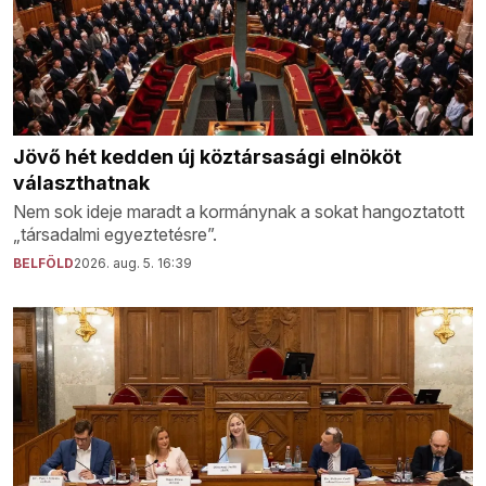
Jövő hét kedden új köztársasági elnököt
választhatnak
Nem sok ideje maradt a kormánynak a sokat hangoztatott
„társadalmi egyeztetésre”.
BELFÖLD
2026. aug. 5. 16:39