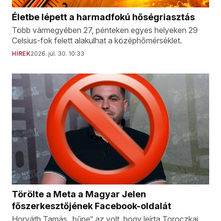
Életbe lépett a harmadfokú hőségriasztás
Több vármegyében 27, pénteken egyes helyeken 29
Celsius-fok felett alakulhat a középhőmérséklet.
HÍREK
2026. júl. 30. 10:33
Törölte a Meta a Magyar Jelen
főszerkesztőjének Facebook-oldalát
Horváth Tamás „bűne“ az volt, hogy leírta Toroczkai