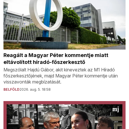
Reagált a Magyar Péter kommentje miatt
eltávolított híradó-főszerkesztő
Megszólalt Hajdú Gábor, akit kineveztek az M1 Híradó
főszerkesztőjének, majd Magyar Péter kommentje után
visszavonták megbízatását.
BELFÖLD
2026. aug. 5. 18:58