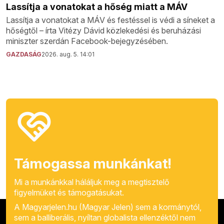
Lassítja a vonatokat a hőség miatt a MÁV
Lassítja a vonatokat a MÁV és festéssel is védi a síneket a
hőségtől – írta Vitézy Dávid közlekedési és beruházási
miniszter szerdán Facebook-bejegyzésében.
GAZDASÁG
2026. aug. 5. 14:01
Támogassa munkánkat!
Mi a munkánkkal háláljuk meg a megtisztelő
figyelmüket és támogatásukat.
A Magyarjelen.hu (Magyar Jelen) sem a kormánytól,
sem a balliberális, nyíltan globalista ellenzéktől nem