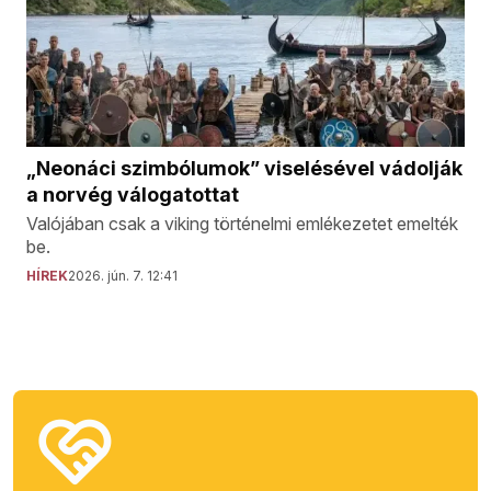
„Neonáci szimbólumok” viselésével vádolják
a norvég válogatottat
Valójában csak a viking történelmi emlékezetet emelték
be.
HÍREK
2026. jún. 7. 12:41