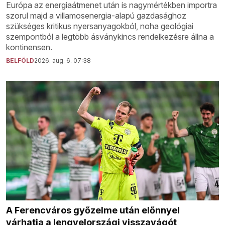
Európa az energiaátmenet után is nagymértékben importra
szorul majd a villamosenergia-alapú gazdasághoz
szükséges kritikus nyersanyagokból, noha geológiai
szempontból a legtöbb ásványkincs rendelkezésre állna a
kontinensen.
BELFÖLD
2026. aug. 6. 07:38
A Ferencváros győzelme után előnnyel
várhatja a lengyelországi visszavágót