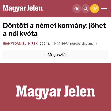
Döntött a német kormány: jöhet
a női kvóta
IRÁNYI DÁNIEL
HÍREK
2021. jan. 6. 14:46
1 perces olvasmány
Megosztás