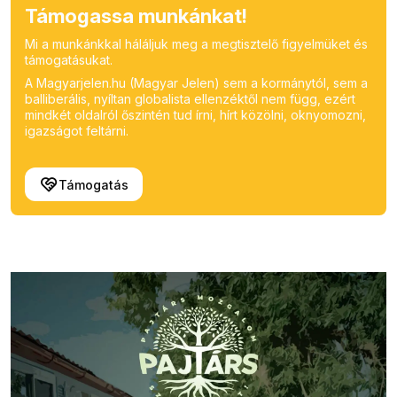
Támogassa munkánkat!
Mi a munkánkkal háláljuk meg a megtisztelő figyelmüket és
támogatásukat.
A Magyarjelen.hu (Magyar Jelen) sem a kormánytól, sem a
balliberális, nyíltan globalista ellenzéktől nem függ, ezért
mindkét oldalról őszintén tud írni, hírt közölni, oknyomozni,
igazságot feltárni.
Támogatás