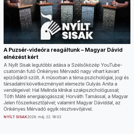
A Puzsér-videóra reagáltunk – Magyar Dávid
elnézést kért
A Nyílt Sisak legutóbbi adása a Szélsőközép YouTube-
csatornán futó Önkényes Mérvadó nagy vihart kavart
epizódjáról szólt. A műsorban a téma pszichológiai, jogi és
társadalmi következményeit elemezte Gulyás Anita a
vendégeivel: Hal Melinda klinikai szakpszichológussal;
Tóth Máté energiajogásszal; Horváth Tamással, a Magyar
Jelen főszerkesztőjével; valamint Magyar Dáviddal, az
Önkényes Mérvadó egyik résztvevőjével.
NYÍLT SISAK
2026. máj. 22. 18:02