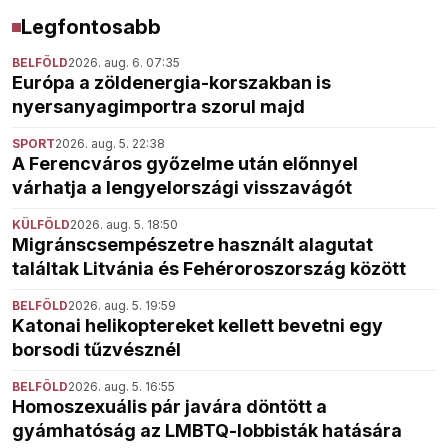
Legfontosabb
BELFÖLD
2026. aug. 6. 07:35
Európa a zöldenergia-korszakban is
nyersanyagimportra szorul majd
SPORT
2026. aug. 5. 22:38
A Ferencváros győzelme után előnnyel
várhatja a lengyelországi visszavágót
KÜLFÖLD
2026. aug. 5. 18:50
Migránscsempészetre használt alagutat
találtak Litvánia és Fehéroroszország között
BELFÖLD
2026. aug. 5. 19:59
Katonai helikoptereket kellett bevetni egy
borsodi tűzvésznél
BELFÖLD
2026. aug. 5. 16:55
Homoszexuális pár javára döntött a
gyámhatóság az LMBTQ-lobbisták hatására