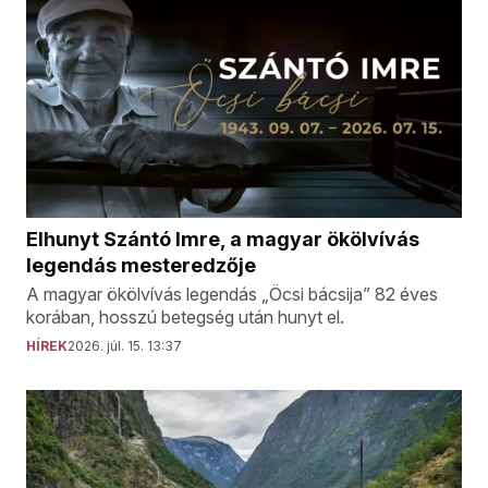
Elhunyt Szántó Imre, a magyar ökölvívás
legendás mesteredzője
A magyar ökölvívás legendás „Öcsi bácsija” 82 éves
korában, hosszú betegség után hunyt el.
HÍREK
2026. júl. 15. 13:37