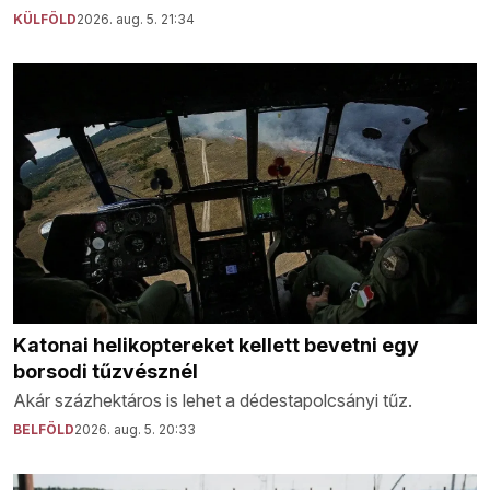
KÜLFÖLD
2026. aug. 5. 21:34
Katonai helikoptereket kellett bevetni egy
borsodi tűzvésznél
Akár százhektáros is lehet a dédestapolcsányi tűz.
BELFÖLD
2026. aug. 5. 20:33