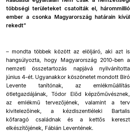
többségi területeket csatolták el, hárommillió
ember a csonka Magyarország határain kívül
rekedt”
– mondta többek között az elöljáró, aki azt is
hangsúlyozta, hogy Magyarország 2010-ben a
nemzeti összetartozás napjává nyilvánította
június 4-ét. Ugyanakkor köszönetet mondott Biró
Levente tanítónak, az emlékműállítás
ötletgazdájának, Tódor Előd képzőművésznek,
az emlékmű tervezőjének, valamint a terv
kivitelezőinek, a kézdiszentléleki Bartalis
kőfaragó családnak és a kettős kereszt
elkészítőjének, Fábián Leventének.