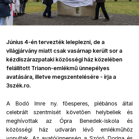
Június 4-én tervezték leleplezni, de a
világjárvány miatt csak vasárnap került sor a
kézdiszárazpataki közösségi ház közelében
felállított Trianon-emlékmű ünnepélyes
avatására, illetve megszentelésére - írja a
3szék.ro.
A Bodó Imre ny. főesperes, plébános által
celebrált szentmisét követően helybeliek és
meghívottak az Ópra Benedek-iskola és
közösségi ház udvarán lévő emlékműhöz
vonultak. Az avatóünnepség a Szóró Dorina és