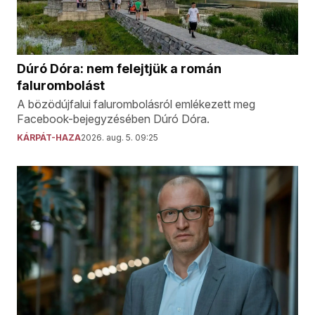
Dúró Dóra: nem felejtjük a román
falurombolást
A bözödújfalui falurombolásról emlékezett meg
Facebook-bejegyzésében Dúró Dóra.
KÁRPÁT-HAZA
2026. aug. 5. 09:25