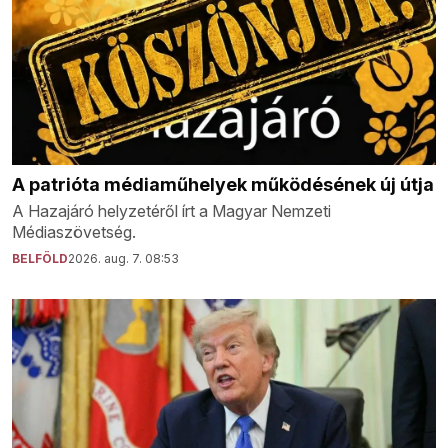
A patrióta médiaműhelyek működésének új útja
A Hazajáró helyzetéről írt a Magyar Nemzeti
Médiaszövetség.
BELFÖLD
2026. aug. 7. 08:53