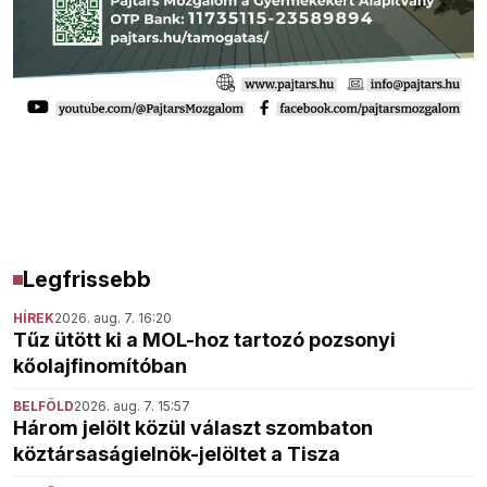
Legfrissebb
HÍREK
2026. aug. 7. 16:20
Tűz ütött ki a MOL-hoz tartozó pozsonyi
kőolajfinomítóban
BELFÖLD
2026. aug. 7. 15:57
Három jelölt közül választ szombaton
köztársaságielnök-jelöltet a Tisza