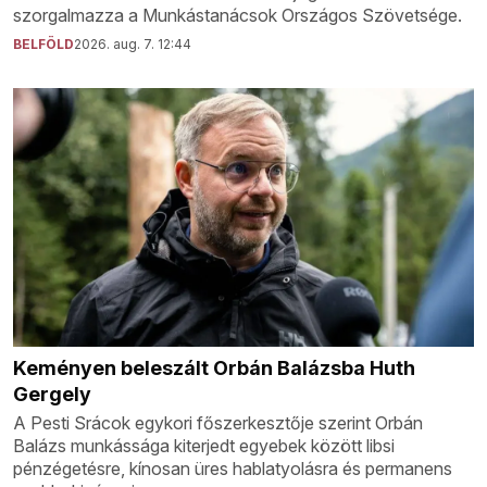
szorgalmazza a Munkástanácsok Országos Szövetsége.
BELFÖLD
2026. aug. 7. 12:44
Keményen beleszált Orbán Balázsba Huth
Gergely
A Pesti Srácok egykori főszerkesztője szerint Orbán
Balázs munkássága kiterjedt egyebek között libsi
pénzégetésre, kínosan üres hablatyolásra és permanens