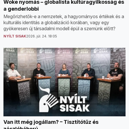
Woke nyomás – globalista kultúragyilkosság és
a genderlobbi
Megőrizhetők-e a nemzetek, a hagyományos értékek és a
kulturális identitás a globalizáció korában, vagy egy
gyökeresen új társadalmi modell épül a szemünk előtt?
NYÍLT SISAK
2026. júl. 24. 18:05
Van itt még jogállam? – Tisztítótűz és
zászlóháború