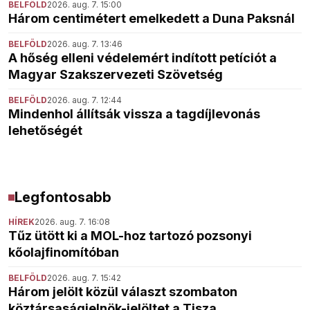
BELFÖLD
2026. aug. 7. 15:00
Három centimétert emelkedett a Duna Paksnál
BELFÖLD
2026. aug. 7. 13:46
A hőség elleni védelemért indított petíciót a
Magyar Szakszervezeti Szövetség
BELFÖLD
2026. aug. 7. 12:44
Mindenhol állítsák vissza a tagdíjlevonás
lehetőségét
Legfontosabb
HÍREK
2026. aug. 7. 16:08
Tűz ütött ki a MOL-hoz tartozó pozsonyi
kőolajfinomítóban
BELFÖLD
2026. aug. 7. 15:42
Három jelölt közül választ szombaton
köztársaságielnök-jelöltet a Tisza