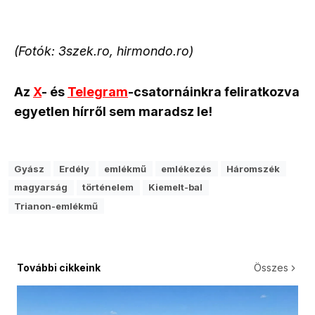
(Fotók: 3szek.ro, hirmondo.ro)
Az
X
- és
Telegram
-csatornáinkra feliratkozva
egyetlen hírről sem maradsz le!
Gyász
Erdély
emlékmű
emlékezés
Háromszék
magyarság
történelem
Kiemelt-bal
Trianon-emlékmű
További cikkeink
Összes