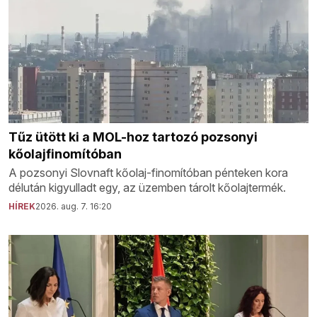
Tűz ütött ki a MOL-hoz tartozó pozsonyi
kőolajfinomítóban
A pozsonyi Slovnaft kőolaj-finomítóban pénteken kora
délután kigyulladt egy, az üzemben tárolt kőolajtermék.
HÍREK
2026. aug. 7. 16:20