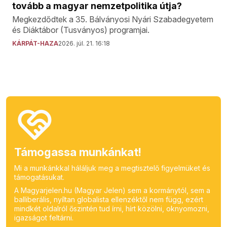
tovább a magyar nemzetpolitika útja?
Megkezdődtek a 35. Bálványosi Nyári Szabadegyetem
és Diáktábor (Tusványos) programjai.
KÁRPÁT-HAZA
2026. júl. 21. 16:18
Támogassa munkánkat!
Mi a munkánkkal háláljuk meg a megtisztelő figyelmüket és
támogatásukat.
A Magyarjelen.hu (Magyar Jelen) sem a kormánytól, sem a
balliberális, nyíltan globalista ellenzéktől nem függ, ezért
mindkét oldalról őszintén tud írni, hírt közölni, oknyomozni,
igazságot feltárni.