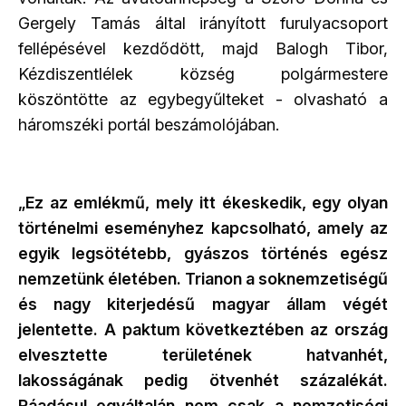
Gergely Tamás által irányított furulyacsoport
fellépésével kezdődött, majd Balogh Tibor,
Kézdiszentlélek község polgármestere
köszöntötte az egybegyűlteket - olvasható a
háromszéki portál beszámolójában.
„Ez az emlékmű, mely itt ékeskedik, egy olyan
történelmi eseményhez kapcsolható, amely az
egyik legsötétebb, gyászos történés egész
nemzetünk életében. Trianon a soknemzetiségű
és nagy kiterjedésű magyar állam végét
jelentette. A paktum következtében az ország
elvesztette területének hatvanhét,
lakosságának pedig ötvenhét százalékát.
Ráadásul egyáltalán nem csak a nemzetiségi