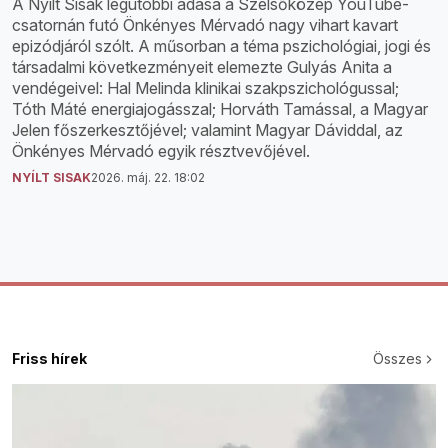
A Nyílt Sisak legutóbbi adása a Szélsőközép YouTube-
csatornán futó Önkényes Mérvadó nagy vihart kavart
epizódjáról szólt. A műsorban a téma pszichológiai, jogi és
társadalmi következményeit elemezte Gulyás Anita a
vendégeivel: Hal Melinda klinikai szakpszichológussal;
Tóth Máté energiajogásszal; Horváth Tamással, a Magyar
Jelen főszerkesztőjével; valamint Magyar Dáviddal, az
Önkényes Mérvadó egyik résztvevőjével.
NYÍLT SISAK
2026. máj. 22. 18:02
Friss hírek
Összes