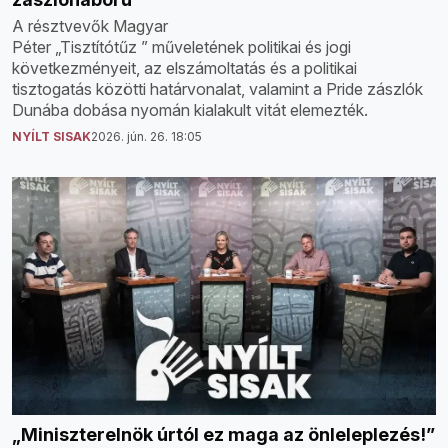
A résztvevők Magyar
Péter „Tisztítótűz ” műveletének politikai és jogi
következményeit, az elszámoltatás és a politikai
tisztogatás közötti határvonalat, valamint a Pride zászlók
Dunába dobása nyomán kialakult vitát elemezték.
NYÍLT SISAK
2026. jún. 26. 18:05
„Miniszterelnök úrtól ez maga az önleleplezés!”